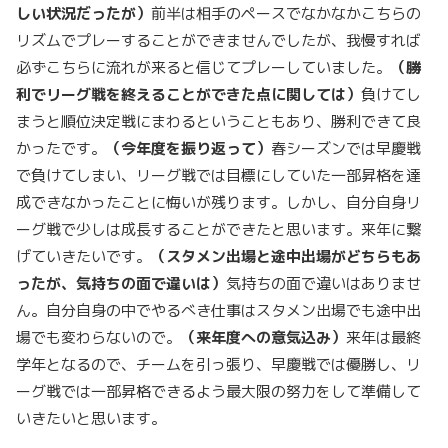
しい状況だったが）
前半は相手のペースでなかなかこちらの
リズムでプレーすることができませんでしたが、我慢すれば
必ずこちらに流れが来ると信じてプレーしていました。
（勝
利でリーグ戦を終えることができた点に関しては）
負けてし
まうと順位決定戦にまわるということもあり、勝利できて良
かったです。
（今年度を振り返って）
春シーズンでは早慶戦
で負けてしまい、リーグ戦では目標にしていた一部昇格を達
成できなかったことに悔いが残ります。しかし、自分自身リ
ーグ戦で少しは成長することができたと思います。来年に繋
げていきたいです。
（スタメン出場と途中出場がどちらもあ
ったが、気持ちの面で違いは）
気持ちの面で違いはありませ
ん。自分自身の中でやるべき仕事はスタメン出場でも途中出
場でも変わらないので。
（来年度への意気込み）
来年は最終
学年となるので、チームを引っ張り、早慶戦では優勝し、リ
ーグ戦では一部昇格できるよう最大限の努力をして準備して
いきたいと思います。