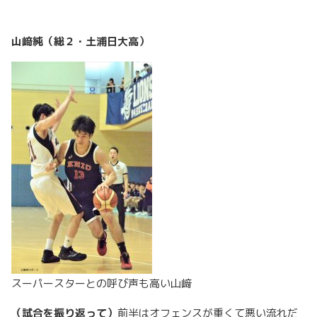
山﨑純（総２・土浦日大高）
スーパースターとの呼び声も高い山﨑
（試合を振り返って）
前半はオフェンスが重くて悪い流れだ