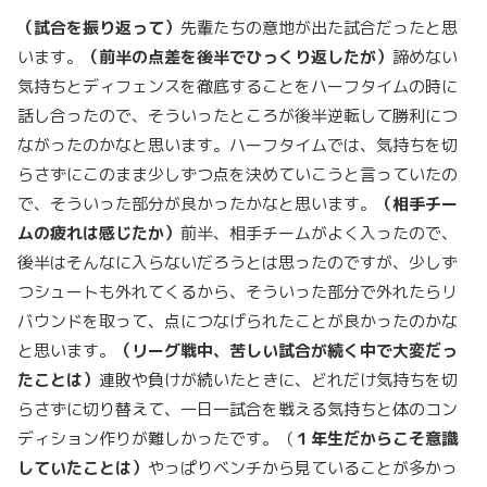
（試合を振り返って）
先輩たちの意地が出た試合だったと思
います。
（前半の点差を後半でひっくり返したが）
諦めない
気持ちとディフェンスを徹底することをハーフタイムの時に
話し合ったので、そういったところが後半逆転して勝利につ
ながったのかなと思います。ハーフタイムでは、気持ちを切
らさずにこのまま少しずつ点を決めていこうと言っていたの
で、そういった部分が良かったかなと思います。
（相手チー
ムの疲れは感じたか）
前半、相手チームがよく入ったので、
後半はそんなに入らないだろうとは思ったのですが、少しず
つシュートも外れてくるから、そういった部分で外れたらリ
バウンドを取って、点につなげられたことが良かったのかな
と思います。
（リーグ戦中、苦しい試合が続く中で大変だっ
たことは）
連敗や負けが続いたときに、どれだけ気持ちを切
らさずに切り替えて、一日一試合を戦える気持ちと体のコン
ディション作りが難しかったです。（
１年生だからこそ意識
していたことは）
やっぱりベンチから見ていることが多かっ