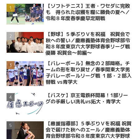
【ソフトテニス】王者・ワセダに完敗
も 得られた収穫を糧に勝負の夏へ／
令和８年度春季慶早定期戦
【野球】５季ぶりＶを祝福 祝賀会で
秋への誓い／慶應義塾体育会野球部令
和８年度東京六大学野球春季リーグ戦
優勝 祝賀会～前編～
【バレーボール】無念の２部降格。チ
ームの形を取り戻せ／春季関東大学男
子バレーボールリーグ戦 １部・２部入
替戦 vs青学大
【バスケ】京王電鉄杯開幕！1部リー
グの手厳しい洗礼vs拓大・青学大
【應援指導部】５季ぶりＶを祝福 祝賀
会で届けた秋へのエール／慶應義塾体
育会野球部令和８年度東京六大学野球