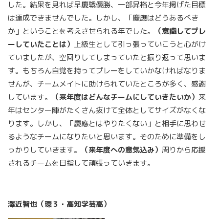
した。結果を見れば早慶戦優勝、一部昇格と今年掲げた目標
は達成できませんでした。しかし、「慶應はどうあるべき
か」ということを考えさせられる年でした。
（意識してプレ
ーしていたことは）
上級生として引っ張っていこうと心がけ
ていましたが、空回りしてしまっていたと振り返って思いま
す。もちろん自覚を持ってプレーをしていかなければなりま
せんが、チームメイトに助けられていたところが多く、感謝
しています。
（来年度はどんなチームにしていきたいか）
来
年はセンター陣がたくさん抜けて全体としてサイズがなくな
ります。しかし、「慶應とはやりたくない」と相手に思わせ
るようなチームになりたいと思います。そのために準備をし
っかりしていきます。
（来年度への意気込み）
周りから応援
されるチームを目指して頑張っていきます。
澤近智也（環３・高知学芸高）