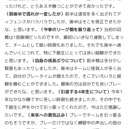
ったけれど、とりあえず勝つことができて良かったです。
（前後半で流れが一変したが）
前半は速攻を多く出されてデ
ィフェンスがバラバラでしたが、後半はそこを修正できたか
な、と思います。
（今季のリーグ戦を振り返って）
当初の目
標は1部復帰だったのですが、最初にいきなり連敗してしまっ
て、チームとして暗い時期もありました。それでも後半へ進
んでいくにつれて、特に下級生にとっては良い経験ができた
と思います。
（自身の成長ぶりについて）
前半戦は多分少し
緊張もあったりしましたが、後半はチームに怪我人が多く出
て、自分のプレータイムが増えたので、そこでいろいろと経
験を積むことができました。最後の方は自分でも良いプレー
ができたな、と思います。
（引退する
4
年生について）
今年1
年なかなか勝てずに苦しい時期も続きましたが、その中でも
下級生に声をかけて引っ張ってくれたので、今はただ感謝し
たいです。
（来年への意気込み）
プレーでチームを引っ張る
のもそうですが、プレーだけではなく練習中の声出しの部分