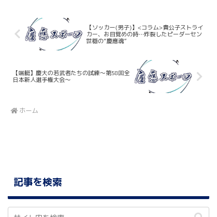
【ソッカー(男子)】<コラム>貴公子ストライ
カー、お目覚めの時…炸裂したピーダーセン
世穏の“慶應魂”
【端艇】慶大の若武者たちの試練～第58回全
日本新人選手権大会～
ホーム
記事を検索