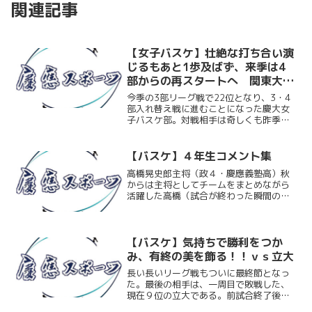
関連記事
【女子バスケ】壮絶な打ち合い演
じるもあと1歩及ばず、来季は4
部からの再スタートへ 関東大学
リーグ入れ替え戦vs獨協大
今季の3部リーグ戦で22位となり、3・4
部入れ替え戦に進むことになった慶大女
子バスケ部。対戦相手は奇しくも昨季と
同じ獨協大。昨季は70-45で完勝してお
り、今回も同様に目標の3部残留を成し遂
げたいところだ。試合は開始直後こそ相
【バスケ】４年生コメント集
手にペースを握...
高橋晃史郎主将（政４・慶應義塾高）秋
からは主将としてチームをまとめながら
活躍した高橋（試合が終わった瞬間の気
持ちは）ずっとベンチにいたので情けな
いという思いもありましたが、それより
も後輩たちが一生懸命頑張ってくれたこ
と、そしてスタッフを含め...
【バスケ】気持ちで勝利をつか
み、有終の美を飾る！！ｖｓ立大
長い長いリーグ戦もついに最終節となっ
た。最後の相手は、一周目で敗戦した、
現在９位の立大である。前試合終了後、
慶大の順位は８位、順位決定戦は２部の