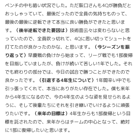
ベンチの中も暗い状況でした。ただ阪口さんも4Qが勝負だと
おっしゃっていて、最後だったので全員の気持ちものって、
最後の最後に逆転できて本当に良い勝負ができたと思いま
す。
（後半逆転できた要因は）
技術面云々は変わらないと思
っていたので、全員吹っ切れて、4Qに思い切ってシュートを
打てたのが良かったのかな、と思います。
（今シーズンを振
り返って）
早慶戦の負けから始まって、リーグ戦でも1部復帰
を目指していましたが、負けが続いて苦しい1年でした。それ
でも終わりの部分では、今日の試合で勝つことができたので
良かったです。
（引退する
4
年生について）
1年間辛い中でも
引っ張ってくれて、本当にありがたい存在でした。僕も来年
から4年生になるので、今の4年生のような姿を見せられるよ
うに、そして後輩たちにそれを引き継いでいけるように頑張
りたいです。
（来年の目標は）
4年生からも1部復帰という目
標を託されたので、来年からはチームの中心となって、絶対
に1部に復帰したいと思います。