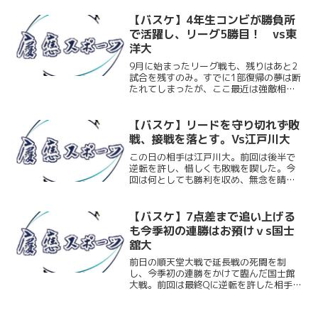
９位と１０位が出場するため、慶大も立
大も同じく出場の可能性が残っている。
【バスケ】4年生コンビが勝負所
立大に敗戦すると同時に順...
で活躍し、リーグ5勝目！ vs東
洋大
9月に始まったリーグ戦も、残りはあと2
試合を残すのみ。すでに1部復帰の夢は断
たれてしまったが、ここ最近は強敵相手
にも勝利を収めるなど好調をキープして
いる。この調子を維持して、今シーズン
を良い形で締めくくっていきたいところ
【バスケ】リードを守り切れず敗
だ。この日の相手は東...
戦、接戦を落とす。Vs江戸川大
この日の相手は江戸川大。前回は後半で
逆転を許し、惜しくも敗戦を喫した。今
回は何としても勝利を収め、無念を晴ら
したい。試合の序盤は慶大がリードする
展開に。しかし、第3Qに21失点を許す。
その後、慶大は必死に詰め寄るも、その
【バスケ】7点差まで追い上げる
思いは届かず、66-...
も今季初の連勝はお預けｖs国士
舘大
前日の順天堂大戦で延長戦の死闘を制
し、今季初の連勝をかけて臨んだ国士館
大戦。前回は最終Qに逆転を許した相手と
の対戦となるだけに混戦も予想された
が、序盤から苦しい試合運びとなった。