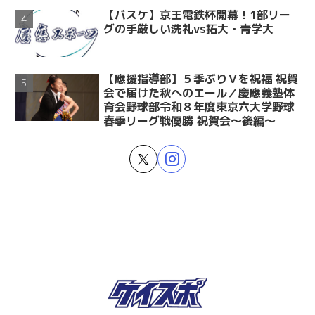
【バスケ】京王電鉄杯開幕！1部リー
グの手厳しい洗礼vs拓大・青学大
【應援指導部】５季ぶりＶを祝福 祝賀
会で届けた秋へのエール／慶應義塾体
育会野球部令和８年度東京六大学野球
春季リーグ戦優勝 祝賀会～後編～