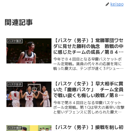
keispo
関連記事
【バスケ（男子）】常勝軍団ワセ
バスケ男子
ダに見せた勝利の執念 敗戦の中
に感じたチームの成長／第８４回
早慶バスケットボール定期戦
今年で８４回目となる早慶バスケットボ
ール定期戦。満員の代々木の応援を背に
戦った慶大は、テンポが速く３Pシュート
を多投する早大のバスケに終始苦しめら
れるも、副将・服部怜恩（商３・大垣
北）や桑原佑尚（総２・済々黌）を中心
【バスケ（女子）】早大相手に貫
バスケ女子
に得点を重ねていく。早大...
いた「慶應バスケ」 チーム全員
で戦い抜くも悔しい敗戦／第８４
回早慶バスケットボール定期戦
今年で第８４回目となる早慶バスケット
ボール定期戦。第１Qは早大の素早い攻撃
と堅いデフェンスに苦しめられた慶大だ
が、第２Q以降は順調に得点を重ねて意地
を見せた。強敵の早大相手に悔しい敗戦
を喫したものの、最後まで慶應らしい泥
【バスケ（男子）】接戦を制し初
バスケ男子
臭いバスケを貫き、４...