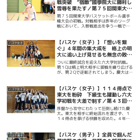
戦突破 “宿敵”國學院大に勝利し
雪辱を果たす／第７５回関東大学
バスケットボール選手権大会vs國
第７５回関東大学バスケットボール選手
學院大
権大会の初戦。対戦相手は昨年のリーグ
戦において、入替戦進出を争う一戦で敗
れ、２部昇格への道を絶たれた宿敵・國
學院大である。今年度副将の服部怜恩
（商３・大垣北）を中心に、前半は攻守
【バスケ（女子）】「想いを繋
バスケ女子
ともに相手を圧倒する。後半...
ぐ」４年間の集大成を 格上の明
大に追い上げ見せるも無念の敗戦
／第４３回東京六大学女子バスケ
ついに最終試合を迎えた六大学対抗戦。
ットボール対抗戦
第１Qは格上明大相手に接戦を繰り広げる
が、第２Qで逆転されてしまう。慶大は河
村さくら（文４・松陽）を中心に猛攻
し、第３Qで同点に追いつくも、明大の激
しいディフェンスに終始苦しみ、６３
【バスケ（女子）】１１４得点で
バスケ女子
−８０で惜しくも敗れて...
東大を粉砕 下級生も躍動し六大
学初戦を大差で制す／第４３回東
京六大学女子バスケットボール対
序盤から攻守にわたって圧倒し続けた慶
抗戦 vs 東大
大。東大を相手に終始流れを渡さず、１
１４得点を挙げる快勝を収めた。４年生
を中心に主導権を握った序盤に続き、後
半にかけて榎本京佳（経２・慶應女
子）、松岡優希乃（商２・都立国立）な
【バスケ（男子）】全員で掴んだ
バスケ男子
ど下級生も存在感を発揮。全員...