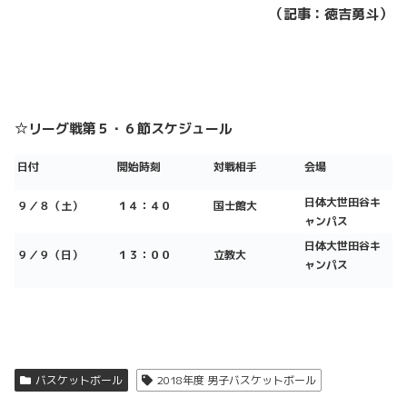
（記事：徳吉勇斗）
☆リーグ戦第５・６節スケジュール
日付
開始時刻
対戦相手
会場
日体大世田谷キ
９／８（土）
１４：４０
国士館大
ャンパス
日体大世田谷キ
９／９
（日）
１３：００
立教大
ャンパス
バスケットボール
2018年度 男子バスケットボール