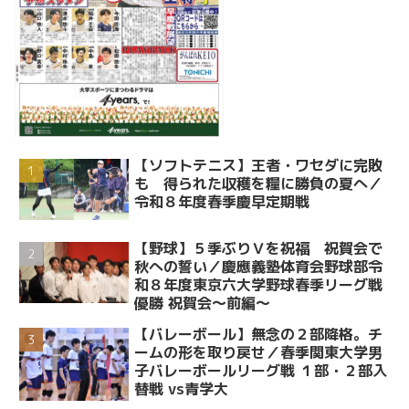
【ソフトテニス】王者・ワセダに完敗
も 得られた収穫を糧に勝負の夏へ／
令和８年度春季慶早定期戦
【野球】５季ぶりＶを祝福 祝賀会で
秋への誓い／慶應義塾体育会野球部令
和８年度東京六大学野球春季リーグ戦
優勝 祝賀会～前編～
【バレーボール】無念の２部降格。チ
ームの形を取り戻せ／春季関東大学男
子バレーボールリーグ戦 １部・２部入
替戦 vs青学大