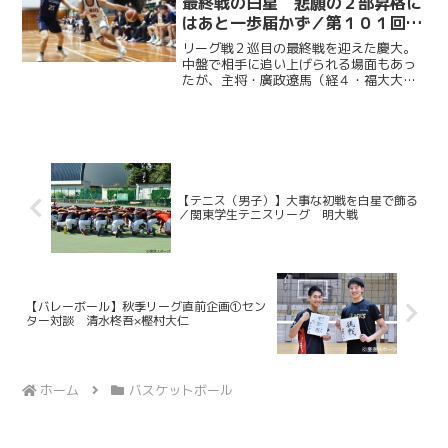
最終戦の白星 悲願の２部昇格に
はあと一歩届かず／第１０１回関
東大学バスケットボールリーグ戦
リーグ戦２巡目の最終戦を迎えた慶大。
vs 学習院大
中盤で相手に追い上げられる場面もあっ
たが、主将・廣政遼馬（経４・福大大
濠）を中心に得点を重ね、見事勝利を収
めた。オータムリーグでは２年連続で３
部４位という結果となり、惜しくも２部
昇格を逃した。２０２５／１...
【テニス（男子）】大事な初戦を白星で飾る
／関東学生テニスリーグ 明大戦
【バレーボール】秋季リーグ直前企画①セン
ター対談 清水柊吾×樫村大仁
ホーム
バスケットボール