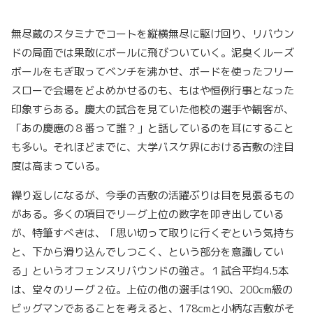
無尽蔵のスタミナでコートを縦横無尽に駆け回り、リバウン
ドの局面では果敢にボールに飛びついていく。泥臭くルーズ
ボールをもぎ取ってベンチを沸かせ、ボードを使ったフリー
スローで会場をどよめかせるのも、もはや恒例行事となった
印象すらある。慶大の試合を見ていた他校の選手や観客が、
「あの慶應の８番って誰？」と話しているのを耳にすること
も多い。それほどまでに、大学バスケ界における吉敷の注目
度は高まっている。
繰り返しになるが、今季の吉敷の活躍ぶりは目を見張るもの
がある。多くの項目でリーグ上位の数字を叩き出している
が、特筆すべきは、「思い切って取りに行くぞという気持ち
と、下から滑り込んでしつこく、という部分を意識してい
る」というオフェンスリバウンドの強さ。１試合平均4.5本
は、堂々のリーグ２位。上位の他の選手は190、200cm級の
ビッグマンであることを考えると、178cmと小柄な吉敷がそ