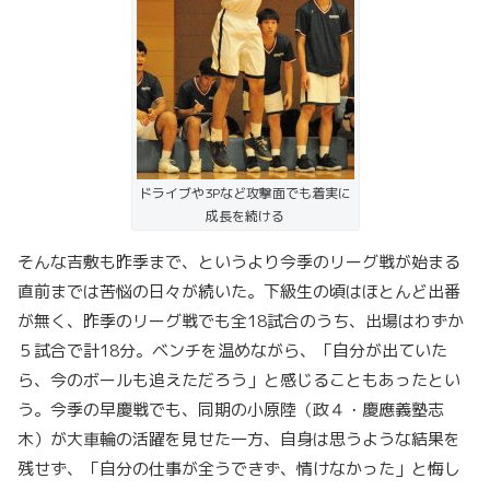
ドライブや3Pなど攻撃面でも着実に
成長を続ける
そんな吉敷も昨季まで、というより今季のリーグ戦が始まる
直前までは苦悩の日々が続いた。下級生の頃はほとんど出番
が無く、昨季のリーグ戦でも全18試合のうち、出場はわずか
５試合で計18分。ベンチを温めながら、「自分が出ていた
ら、今のボールも追えただろう」と感じることもあったとい
う。今季の早慶戦でも、同期の小原陸（政４・慶應義塾志
木）が大車輪の活躍を見せた一方、自身は思うような結果を
残せず、「自分の仕事が全うできず、情けなかった」と悔し