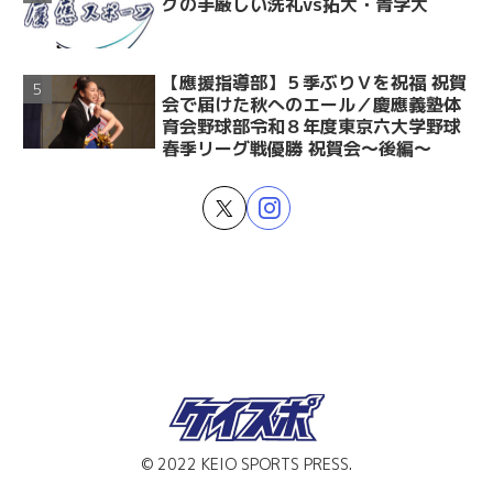
グの手厳しい洗礼vs拓大・青学大
【應援指導部】５季ぶりＶを祝福 祝賀
会で届けた秋へのエール／慶應義塾体
育会野球部令和８年度東京六大学野球
春季リーグ戦優勝 祝賀会～後編～
© 2022 KEIO SPORTS PRESS.