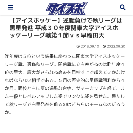
【アイスホッケー】逆転負けで秋リーグは
黒星発進 平成３０年度関東大学アイスホ
ッケーリーグ戦第１節ｖｓ早稲田大
2018.09.10
2022.09.20
昨年度は５位という結果に終わった関東大学アイスホッケー
リーグ戦、通称秋リーグ。開幕戦に立ち塞がるのは昨年度４
位の早大。慶大がさらなる高みを目指す上で超えていかなけ
ればならない相手である。５月の歴史的な早慶戦勝利から４
か月。両校ともに夏の過酷な合宿、サマーカップを経て、ま
た一段とレベルアップした姿でリンクに姿を見せた。果たし
て秋リーグで白星発進を飾るのはどちらのチームなのだろう
か。