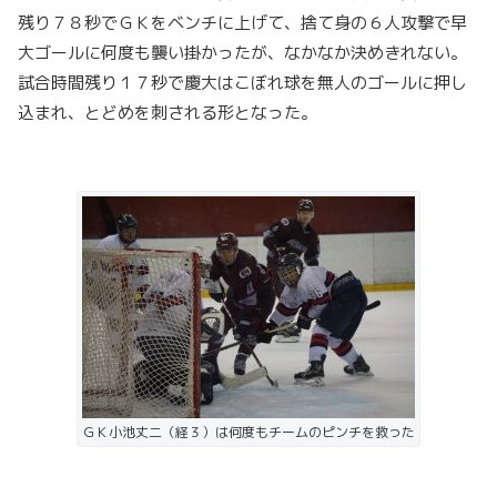
残り７８秒でＧＫをベンチに上げて、捨て身の６人攻撃で早
大ゴールに何度も襲い掛かったが、なかなか決めきれない。
試合時間残り１７秒で慶大はこぼれ球を無人のゴールに押し
込まれ、とどめを刺される形となった。
ＧＫ小池丈二（経３）は何度もチームのピンチを救った