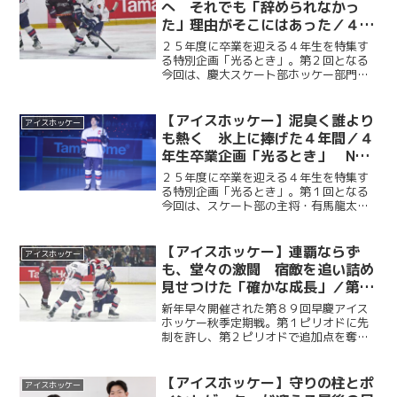
へ それでも「辞められなかっ
た」理由がそこにはあった／４年
生卒業企画「光るとき」 No.
２５年度に卒業を迎える４年生を特集す
２・勝見斗軌
る特別企画「光るとき」。第２回となる
今回は、慶大スケート部ホッケー部門が
誇る屈強のポイントゲッター・勝見斗軌
（法４・Ontario Hockey Academy）。
「氷上の格闘技」の名を体現するような
【アイスホッケー】泥臭く誰より
アイスホッケー
彼の...
も熱く 氷上に捧げた４年間／４
年生卒業企画「光るとき」 No.
１・有馬龍太
２５年度に卒業を迎える４年生を特集す
る特別企画「光るとき」。第１回となる
今回は、スケート部の主将・有馬龍太
（経４・武修館）。１年時から試合に出
場し、DFとして守備の要でありながら、
点が欲しい時に得点を決めるチームの柱
【アイスホッケー】連覇ならず
アイスホッケー
に成長した。４年生では主...
も、堂々の激闘 宿敵を追い詰め
見せつけた「確かな成長」／第８
９回早慶アイスホッケー秋季定期
新年早々開催された第８９回早慶アイス
戦
ホッケー秋季定期戦。第１ピリオドに先
制を許し、第２ピリオドで追加点を奪わ
れるも、ＦＷ・勝見斗軌（法４・Ontario
Hockey Academy）のゴールで１点を返
し反撃の狼煙を上げる。第３ピリオドは
【アイスホッケー】守りの柱とポ
アイスホッケー
Ｆ...