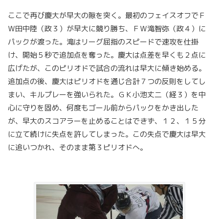
ここで再び慶大が早大の隙を突く。最初のフェイスオフでＦ
Ｗ田中陸（政３）が早大に競り勝ち、ＦＷ滝智弥（政４）に
パックが渡った。滝はリーグ屈指のスピードで速攻を仕掛
け、開始５秒で追加点を奪った。慶大は点差を早くも２点に
広げたが、このピリオドで試合の流れは早大に傾き始める。
追加点の後、慶大はピリオドを通じ合計７つの反則をしてし
まい、キルプレーを強いられた。ＧＫ小池丈二（経３）を中
心に守りを固め、何度もゴール前からパックをかき出した
が、早大のスコアラーを止めることはできず、１２、１５分
に立て続けに失点を許してしまった。この失点で慶大は早大
に追いつかれ、そのまま第３ピリオドへ。