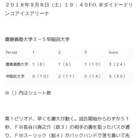
２０１８年９月８日（土）１９：４５F.O. ＠ダイドードリ
ンコアイスアリーナ
慶應義塾大学３－５早稲田大学
Period
１
２
３
Score
慶應義塾大学
１（８）
１（６）
１（１０）
３（２４）
早稲田大学
０（１０）
２（１１）
３（１４）
５（３５）
※（）内はシュート数
第１ピリオド、早くも慶大が動く。試合開始からわずか５１
秒、ＦＷ長谷川真之介（政３）の相手の裏を狙ったパスが通
り、ＦＷスーリック（総４）がバックハンドで落ち着いて先