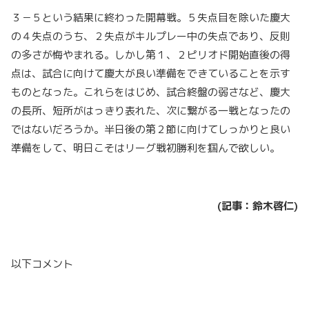
３－５という結果に終わった開幕戦。５失点目を除いた慶大
の４失点のうち、２失点がキルプレー中の失点であり、反則
の多さが悔やまれる。しかし第１、２ピリオド開始直後の得
点は、試合に向けて慶大が良い準備をできていることを示す
ものとなった。これらをはじめ、試合終盤の弱さなど、慶大
の長所、短所がはっきり表れた、次に繋がる一戦となったの
ではないだろうか。半日後の第２節に向けてしっかりと良い
準備をして、明日こそはリーグ戦初勝利を掴んで欲しい。
(記事：鈴木啓仁)
以下コメント