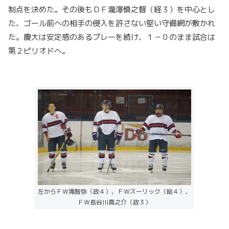
制点を決めた。その後もＤＦ瀧澤慎之督（経３）を中心とし
た、ゴール前への相手の侵入を許さない堅い守備網が敷かれ
た。慶大は安定感のあるプレーを続け、１－０のまま試合は
第２ピリオドへ。
左からＦＷ滝智弥（政４）、ＦＷスーリック（総４）、
ＦＷ長谷川真之介（政３）