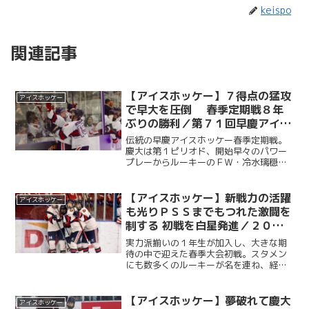
keispo
関連記事
【アイスホッケー】７得点の猛攻
アイスホッケー
で早大を圧倒 春季定期戦８年
ぶりの勝利／第７１回早慶アイス
ホッケー春季定期戦
伝統の早慶アイスホッケー春季定期戦。
慶大は第１ピリオド、開始早々のパワー
プレーからルーキーのＦＷ・冷水璃穏
（経１・慶應）のロングシュートで先制
すると、ＦＷ・三田輝明（経４・慶
應）、ＦＷ・芝田光希（経３・都市大付
【アイスホッケー】新戦力の活躍
アイスホッケー
属）も続き３点のリードを奪う。...
も光りＰＳＳまでもつれた激闘を
制する 初戦を白星発進／２０２
６年秩父宮杯第７３回関東大学ア
実力派揃いの１年生が加入し、大きな期
イスホッケー選手権大会
待の中で迎えた春季大会初戦。スタメン
にも数多くのルーキーが名を連ね、経験
豊富な上級生とフレッシュな新戦力が共
に躍動する、見応えのある一戦となっ
た。 第１ピリオドにＦW・芝田光希（経
【アイスホッケー】夢破れて慶大
アイスホッケー
３・都市大附属）のゴール...