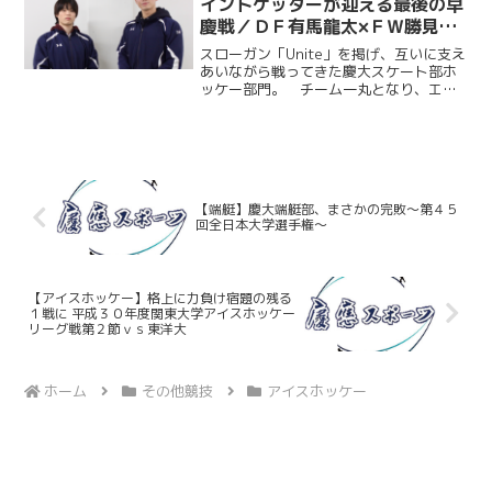
イントゲッターが迎える最後の早
慶戦／ＤＦ有馬龍太×ＦＷ勝見斗
軌〜早慶戦前４年生対談④〜
スローガン「Unite」を掲げ、互いに支え
あいながら戦ってきた慶大スケート部ホ
ッケー部門。 チーム一丸となり、エイ
ワ杯２０２５年度関東大学アイスホッケ
ーリーグ戦において来春の１部Ａグルー
プの残留を決めた。「１部Ａ残留」とい
う一つの目標を達成...
【端艇】慶大端艇部、まさかの完敗～第４５
回全日本大学選手権～
【アイスホッケー】格上に力負け宿題の残る
１戦に 平成３０年度関東大学アイスホッケー
リーグ戦第２節ｖｓ東洋大
ホーム
その他競技
アイスホッケー