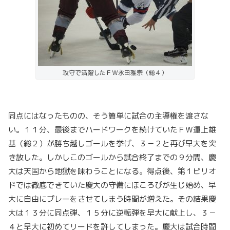
攻守で活躍したＦＷ永田雅宗（総４）
同点にはなったものの、そう簡単に試合の主導権を渡さな
い。１１分、最後までハードワークを続けていたＦＷ運上雄
基（総２）が勝ち越しゴールを挙げ、３－２と再び早大を突
き放した。しかしこのゴールから試合終了までの９分間、慶
大は天国から地獄を味わうことになる。得点後、第１ピリオ
ドでは徹底できていた慶大の守備にほころびが生じ始め、早
大に自由にプレーをさせてしまう時間が増えた。その結果慶
大は１３分に同点弾、１５分に逆転弾を早大に献上し、３－
４と早大に初めてリードを許してしまった。慶大は試合時間