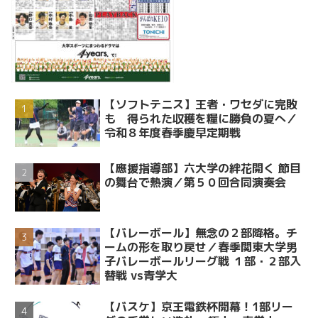
【ソフトテニス】王者・ワセダに完敗
も 得られた収穫を糧に勝負の夏へ／
令和８年度春季慶早定期戦
【應援指導部】六大学の絆花開く 節目
の舞台で熱演／第５０回合同演奏会
【バレーボール】無念の２部降格。チ
ームの形を取り戻せ／春季関東大学男
子バレーボールリーグ戦 １部・２部入
替戦 vs青学大
【バスケ】京王電鉄杯開幕！1部リー