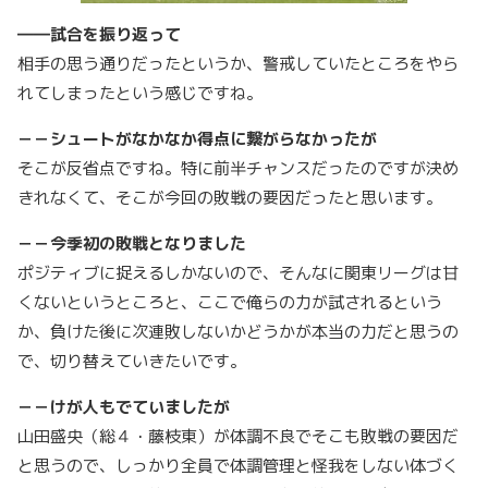
――試合を振り返って
相手の思う通りだったというか、警戒していたところをやら
れてしまったという感じですね。
－－シュートがなかなか得点に繋がらなかったが
そこが反省点ですね。特に前半チャンスだったのですが決め
きれなくて、そこが今回の敗戦の要因だったと思います。
－－今季初の敗戦となりました
ポジティブに捉えるしかないので、そんなに関東リーグは甘
くないというところと、ここで俺らの力が試されるという
か、負けた後に次連敗しないかどうかが本当の力だと思うの
で、切り替えていきたいです。
－－けが人もでていましたが
山田盛央（総４・藤枝東）が体調不良でそこも敗戦の要因だ
と思うので、しっかり全員で体調管理と怪我をしない体づく