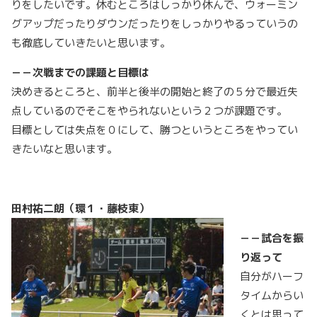
りをしたいです。休むところはしっかり休んで、ウォーミン
グアップだったりダウンだったりをしっかりやるっていうの
も徹底していきたいと思います。
－－次戦までの課題と目標は
決めきるところと、前半と後半の開始と終了の５分で最近失
点しているのでそこをやられないという２つが課題です。
目標としては失点を０にして、勝つというところをやってい
きたいなと思います。
田村祐二朗（環１・藤枝東）
－－試合を振
り返って
自分がハーフ
タイムからい
くとは思って