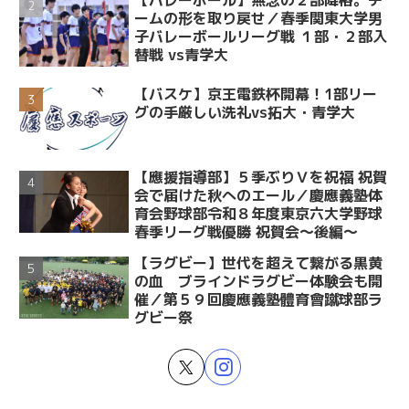
ームの形を取り戻せ／春季関東大学男
子バレーボールリーグ戦 １部・２部入
替戦 vs青学大
【バスケ】京王電鉄杯開幕！1部リー
グの手厳しい洗礼vs拓大・青学大
【應援指導部】５季ぶりＶを祝福 祝賀
会で届けた秋へのエール／慶應義塾体
育会野球部令和８年度東京六大学野球
春季リーグ戦優勝 祝賀会～後編～
【ラグビー】世代を超えて繋がる黒黄
の血 ブラインドラグビー体験会も開
催／第５９回慶應義塾體育會蹴球部ラ
グビー祭