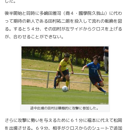
した。
後半開始と同時に多嶋田雅司（商４・國學院久我山）に代わ
って期待の新人である田村祐二朗を投入して流れの転換を図
る。すると５４分、その田村が左サイドからクロスを上げる
が、合わせることができない。
途中出場の田村は積極的に攻撃に参加した。
さらに攻撃に勢いを与えるために６１分に福本に代えて松岡
を出場させる。６９分、相手がクロスからのシュートで追加