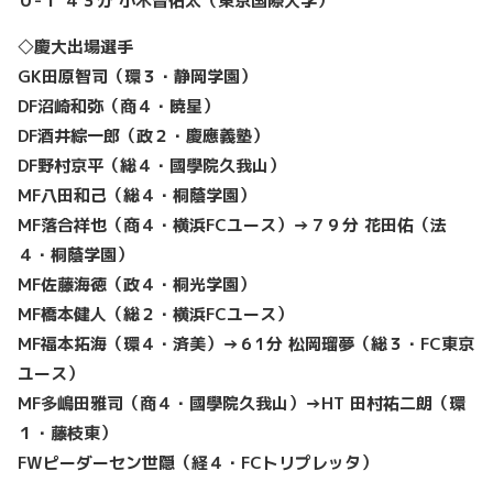
０-１ ４３分 小木曽佑太（東京国際大学）
◇慶大出場選手
GK田原智司（環３・静岡学園）
DF沼崎和弥（商４・暁星）
DF酒井綜一郎（政２・慶應義塾）
DF野村京平（総４・國學院久我山）
MF八田和己（総４・桐蔭学園）
MF落合祥也（商４・横浜FCユース）→７９分 花田佑（法
４・桐蔭学園）
MF佐藤海徳（政４・桐光学園）
MF橋本健人（総２・横浜FCユース）
MF福本拓海（環４・済美）→６1分 松岡瑠夢（総３・FC東京
ユース）
MF多嶋田雅司（商４・國學院久我山）→HT 田村祐二朗（環
１・藤枝東）
FWピーダーセン世隠（経４・FCトリプレッタ）