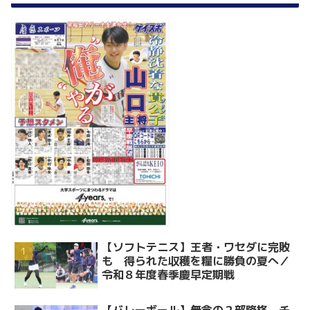
【ソフトテニス】王者・ワセダに完敗
も 得られた収穫を糧に勝負の夏へ／
令和８年度春季慶早定期戦
【バレーボール】無念の２部降格。チ