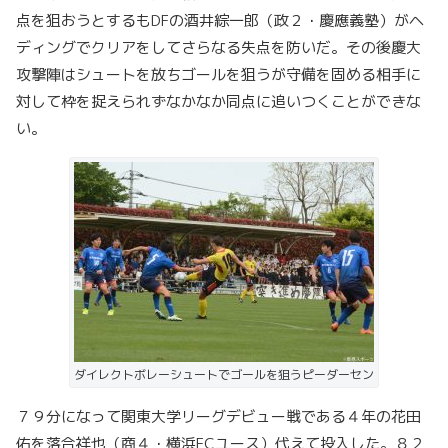
点を狙おうとするもDFの酒井綜一郎（政２・慶應義塾）がヘ
ディングでクリアをしてさらなる失点を防いだ。その後慶大
攻撃陣はシュートを放ちゴールを狙うが守備を固める相手に
対して枠を捉えられずなかなか同点に追いつくことができな
い。
ダイレクトボレーシュートでゴールを狙うピーダーセン
７９分になって関東大学リーグデビュー戦である４年の花田
佑を落合祥也（商４・横浜FCユース）代えて投入した。８２