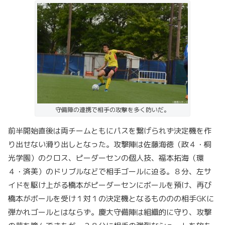
守備陣の連携で相手の攻撃を多く防いだ。
前半開始直後は両チームともにパスを繋げられず決定機を作
り出せない滑り出しとなった。攻撃陣は佐藤海徳（政４・桐
光学園）のクロス、ピーダーセンの個人技、福本拓海（環
４・済美）のドリブルなどで相手ゴールに迫る。８分、左サ
イドを駆け上がる橋本がピーダーセンにボールを預け、再び
橋本がボールを受け１対１の決定機となるもののの相手GKに
弾かれゴールとはならず。慶大守備陣は組織的に守り、攻撃