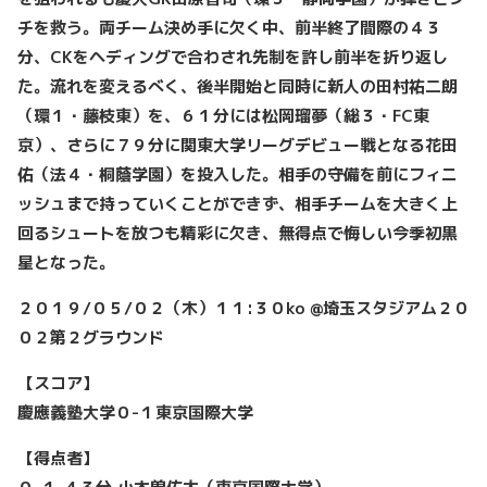
チを救う。両チーム決め手に欠く中、前半終了間際の４３
分、CKをヘディングで合わされ先制を許し前半を折り返し
た。流れを変えるべく、後半開始と同時に新人の田村祐二朗
（環１・藤枝東）を、６１分には松岡瑠夢（総３・FC東
京）、さらに７９分に関東大学リーグデビュー戦となる花田
佑（法４・桐蔭学園）を投入した。相手の守備を前にフィニ
ッシュまで持っていくことができず、相手チームを大きく上
回るシュートを放つも精彩に欠き、無得点で悔しい今季初黒
星となった。
２０１９/０５/０２（木）１１:３０ko @埼玉スタジアム２０
０２第２グラウンド
【スコア】
慶應義塾大学０-１東京国際大学
【得点者】