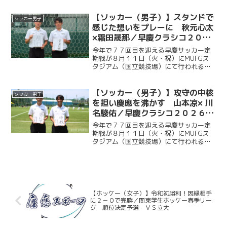
連覇を目指し、２年ぶりに国立競技場の
ピッチに立つ。今回ケイスポでは選手だ
【ソッカー（男子）】スタンドで
ソッカー男子
けではなく、グラウンド...
感じた想いをプレーに 秋元心太
×霜田晟那／早慶クラシコ２０２
６直前企画第３弾
今年で７７回目を迎える早慶サッカー定
期戦が８月１１日（火・祝）にMUFGス
タジアム（国立競技場）にて行われる。
ソッカー部（男子）は昨年に続く早慶戦
連覇目指し、２年ぶりに国立競技場のピ
ッチに立つ。今回ケイスポでは選手だけ
【ソッカー（男子）】攻守の中核
ソッカー男子
ではなく、グラウンドマ...
を担い慶應を沸かす 山本凉× 川
名駿佑／早慶クラシコ２０２６直
前企画第２弾
今年で７７回目を迎える早慶サッカー定
期戦が８月１１日（火・祝）にMUFGス
タジアム（国立競技場）にて行われる。
ソッカー部（男子）は昨年に続く早慶戦
連覇目指し、２年ぶりに国立競技場のピ
ッチに立つ。今回ケイスポでは選手だけ
ではなく、グラウンドマ...
【ホッケー（女子）】令和初勝利！因縁相手
に２－０で完勝／関東学生ホッケー春季リー
グ 順位決定予選 ＶＳ立大