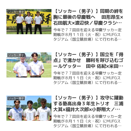
ソッカー部（男子）は昨年に続く早慶戦
連覇目指し、２年ぶりに国立競技場のピ
ッチに立つ。今回ケイスポでは選手だけ
【ソッカー（男子）】同期の絆を
ソッカー男子
ではなく、グラウンドマ...
胸に最後の早慶戦へ 田形昂生×
石田航大×渡辺快／早慶クラシコ
２０２６直前企画第６弾
今年で７７回目を迎える早慶サッカー定
期戦が８月１１日（火・祝）にMUFGス
タジアム（国立競技場）にて行われる。
ソッカー部（男子）は昨年に続く早慶戦
連覇目指し、２年ぶりに国立競技場のピ
ッチに立つ。今回ケイスポでは選手だけ
【ソッカー（男子）】国立を「得
ソッカー男子
ではなく、グラウンドマ...
点」で沸かせ 勝利を呼び込むゴ
ールゲッター 田中 佑紀×米田壮
志／早慶クラシコ２０２６直前企
今年で７７回目を迎える早慶サッカー定
画第５弾
期戦が８月１１日（火・祝）にMUFGス
タジアム（国立競技場）にて行われる。
ソッカー部（男子）は昨年に続く早慶戦
連覇目指し、２年ぶりに国立競技場のピ
ッチに立つ。今回ケイスポでは選手だけ
【ソッカー（男子）】攻守に躍動
ソッカー男子
ではなく、グラウンドマ...
する塾高出身３年生トリオ 三浦
大其×福井大次郎×小野翔大／早
慶クラシコ２０２６直前企画第４
今年で７７回目を迎える早慶サッカー定
弾
期戦が８月１１日（火・祝）にMUFGス
タジアム（国立競技場）にて行われる。
ソッカー部（男子）は昨年に続く早慶戦