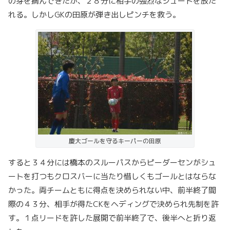
の芽を摘んできたが、２８分に相手の強烈なシュートを放た
れる。しかしGKの田原が弾き出しピンチを救う。
慶大ゴールを守るキーパーの田原
すると３４分には橋本のスルーパスからピーダーセンがシュ
ートを打つもクロスバーに当たり惜しくもゴールとはならな
かった。両チームともに得点を決められない中、前半終了間
際の４３分、相手が得たCKをヘディングで決められ先制を許
す。１点リードを許した展開で前半終了で、後半へと折り返