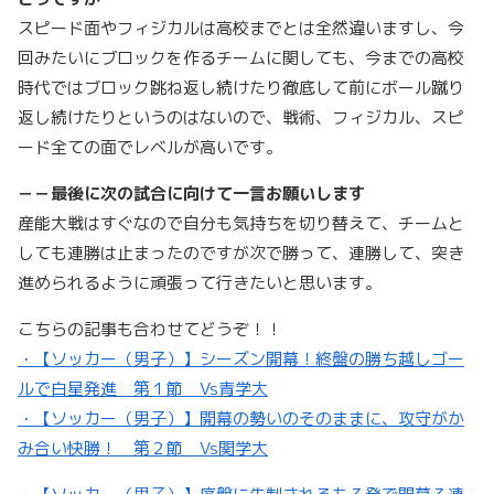
スピード面やフィジカルは高校までとは全然違いますし、今
回みたいにブロックを作るチームに関しても、今までの高校
時代ではブロック跳ね返し続けたり徹底して前にボール蹴り
返し続けたりというのはないので、戦術、フィジカル、スピ
ード全ての面でレベルが高いです。
－－最後に次の試合に向けて一言お願いします
産能大戦はすぐなので自分も気持ちを切り替えて、チームと
しても連勝は止まったのですが次で勝って、連勝して、突き
進められるように頑張って行きたいと思います。
こちらの記事も合わせてどうぞ！！
・【ソッカー（男子）】シーズン開幕！終盤の勝ち越しゴー
ルで白星発進 第１節 Vs青学大
・【ソッカー（男子）】開幕の勢いのそのままに、攻守がか
み合い快勝！ 第２節 Vs関学大