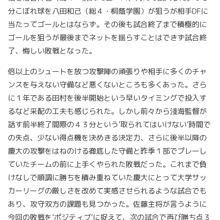
分こぼれ球を八田和己（総４・桐蔭学園）が狙うが相手DFに
当たってゴールとはならず。その後も試合終了まで積極的に
ゴールを狙うが最後までネットを揺らすことはできず試合終
了、悔しい敗戦となった。
倍以上のシュートを放つ攻撃陣の頑張りや相手に多くのチャ
ンスを与えない守備など悪くないところも多くあった。さら
に１年である田村を後半開始という早いタイミングで投入す
るなど采配の工夫も感じられた。しかし前々から淺海監督が
話す前半終了間際の４３分という’取られてはいけない’時間で
の失点、少ない得点機を決めきる決定力、さらに後半以降の
慶大の攻撃をはねのける徹底した守備と昨季１部でプレーし
ていたチームの前に上手くやられた敗戦だった。これまで負
けなしで順調に勝ちを積み重ねていた慶大にとって大学サッ
カーリーグの厳しさを改めて実感させられるような試合でも
あり、攻守双方の課題も見つかった。佐藤主将が言うように
今回の敗戦を’ポジティブ’に捉えて、次の試合で再び勝ち点３