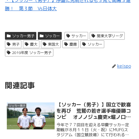
・【ソッカー（男子）】序盤に先制されるも３発で開幕３連
勝！ 第３節 Vs日体大
ソッカー男子
ソッカー
サッカー
関東大学リーグ
男子
慶大
東国大
慶應
ソッカー
2019年度 ソッカー男子
keispo
関連記事
【ソッカー（男子）】国立で歓喜
ソッカー男子
を再び 荒鷲の若き選手権優勝コ
ンビ オノノジュ慶吏×堀ノ口瑛
太／早慶クラシコ２０２６直前企
今年で７７回目を迎える早慶サッカー定
画第７弾
期戦が８月１１日（火・祝）にMUFGス
タジアム（国立競技場）にて行われる。