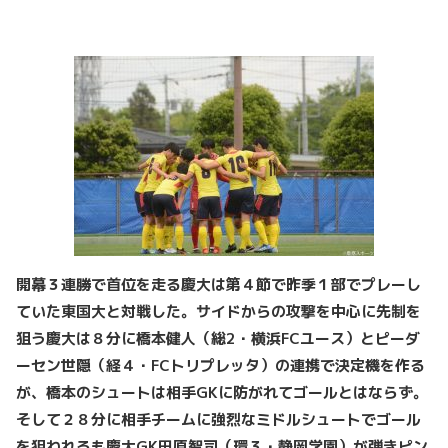
開幕３連勝で首位を走る慶大は第４節で昨季１部でプレーし
ていた東国大と対戦した。サイドからの攻撃を中心に先制を
狙う慶大は８分に橋本健人（総2・横浜FCユース）とピーダ
ーセン世隠（経４・FCトリプレッタ）の連携で決定機を作る
が、橋本のシュートは相手GKに防がれてゴールとはならず。
そして２８分に相手チームに強烈なミドルシュートでゴール
を狙われるも慶大GK田原智司（環３・静岡学園）が弾きピン