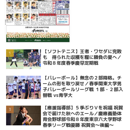
【ソフトテニス】王者・ワセダに完敗
も 得られた収穫を糧に勝負の夏へ／
令和８年度春季慶早定期戦
【バレーボール】無念の２部降格。チ
ームの形を取り戻せ／春季関東大学男
子バレーボールリーグ戦 １部・２部入
替戦 vs青学大
【應援指導部】５季ぶりＶを祝福 祝賀
会で届けた秋へのエール／慶應義塾体
育会野球部令和８年度東京六大学野球
春季リーグ戦優勝 祝賀会～後編～