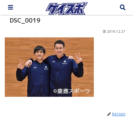
DSC_0019
2019.12.27
keispo