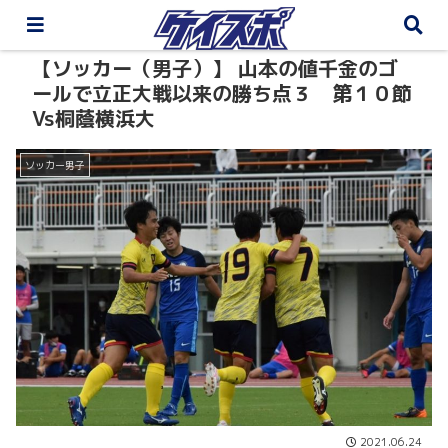
【ソッカー（男子）】 山本の値千金のゴ
ールで立正大戦以来の勝ち点３ 第１０節
Vs桐蔭横浜大
ソッカー男子
2021.06.24