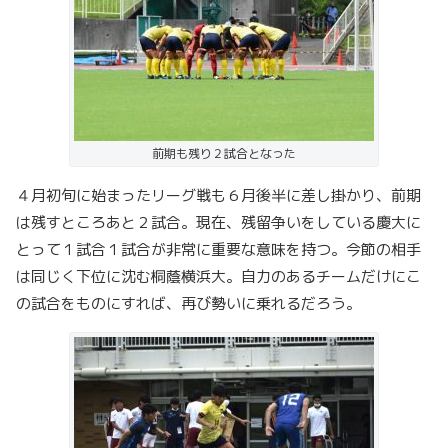
前期も残り２試合となった
４月初旬に始まったリーグ戦も６月後半に差し掛かり、前期
は残すところあと２試合。現在、残留争いをしている慶大に
とって１試合１試合が非常に重要な意味を持つ。今節の相手
は同じく下位に沈む桐蔭横浜大。自力のあるチームだけにこ
の試合をものにすれば、再び勢いに乗れるだろう。