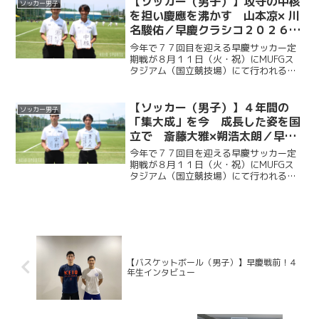
【ソッカー（男子）】攻守の中核
ソッカー男子
ではなく、グラウンドマ...
を担い慶應を沸かす 山本凉× 川
名駿佑／早慶クラシコ２０２６直
前企画第２弾
今年で７７回目を迎える早慶サッカー定
期戦が８月１１日（火・祝）にMUFGス
タジアム（国立競技場）にて行われる。
ソッカー部（男子）は昨年に続く早慶戦
連覇目指し、２年ぶりに国立競技場のピ
ッチに立つ。今回ケイスポでは選手だけ
【ソッカー（男子）】４年間の
ソッカー男子
ではなく、グラウンドマ...
「集大成」を今 成長した姿を国
立で 斎藤大雅×朔浩太朗／早慶
クラシコ２０２６直前企画第１弾
今年で７７回目を迎える早慶サッカー定
期戦が８月１１日（火・祝）にMUFGス
タジアム（国立競技場）にて行われる。
ソッカー部（男子）は昨年に続く早慶戦
連覇目指し、２年ぶりに国立競技場のピ
ッチに立つ。今回ケイスポでは選手だけ
ではなく、グラウンドマ...
【バスケットボール（男子）】早慶戦前！４
年生インタビュー