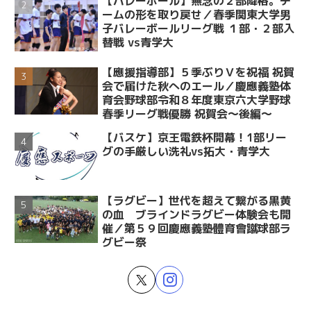
【バレーボール】無念の２部降格。チ
ームの形を取り戻せ／春季関東大学男
子バレーボールリーグ戦 １部・２部入
替戦 vs青学大
【應援指導部】５季ぶりＶを祝福 祝賀
会で届けた秋へのエール／慶應義塾体
育会野球部令和８年度東京六大学野球
春季リーグ戦優勝 祝賀会～後編～
【バスケ】京王電鉄杯開幕！1部リー
グの手厳しい洗礼vs拓大・青学大
【ラグビー】世代を超えて繋がる黒黄
の血 ブラインドラグビー体験会も開
催／第５９回慶應義塾體育會蹴球部ラ
グビー祭