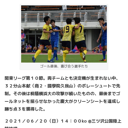
ゴール直後、喜び合う選手たち
関東リーグ第１０節。両チームとも決定機が生まれない中、
３２分山本献（商２・國學院久我山）のボレーシュートで先
制。その後は桐蔭横浜大の攻撃が続いたものの、最後までゴ
ールネットを揺らせなかった慶大がクリーンシートを達成し
勝ち点３を獲得した。
２０２１／０６／２０（日）１４：００ko @三ツ沢公園陸上