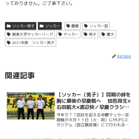
っておりません。ご了承下さい。
ソッカー男子
ソッカー
慶應
ソッカー部
関東大学サッカーリーグ
サッカー
男子
慶大
2021年度 ソッカー男子
keispo
関連記事
【ソッカー（男子）】同期の絆を
ソッカー男子
胸に最後の早慶戦へ 田形昂生×
石田航大×渡辺快／早慶クラシコ
２０２６直前企画第６弾
今年で７７回目を迎える早慶サッカー定
期戦が８月１１日（火・祝）にMUFGス
タジアム（国立競技場）にて行われる。
ソッカー部（男子）は昨年に続く早慶戦
連覇目指し、２年ぶりに国立競技場のピ