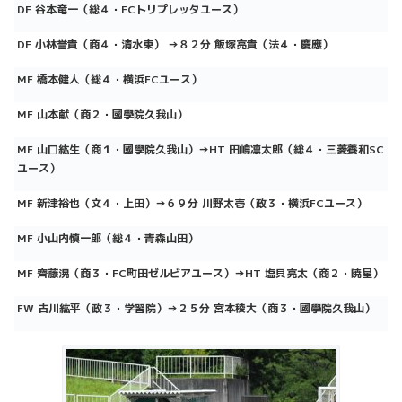
DF 谷本竜一（総４・FCトリプレッタユース）
DF 小林誉貴（商４・清水東） →８２分 飯塚亮貴（法４・慶應）
MF 橋本健人（総４・横浜FCユース）
MF 山本献（商２・國學院久我山）
MF 山口紘生（商１・國學院久我山）→HT 田嶋凛太郎（総４・三菱養和SC
ユース）
MF 新津裕也（文４・上田）→６９分 川野太壱（政３・横浜FCユース）
MF 小山内慎一郎（総４・青森山田）
M
F
齊藤滉
（商３・FC町田ゼルビアユース）
→HT 塩貝亮太（商２・暁星）
FW 古川紘平（政３・学習院）→２５分
宮本稜大（商３・國學院久我山）