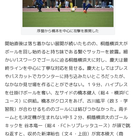
序盤から橋本を中心に攻撃を展開した
開始直後は落ち着かない展開が続いたものの、桐蔭横浜大が
ボールを回し始めると持ち味である繋ぐサッカーを披露。細
かいパスワークでゴールに迫る桐蔭横浜大に対し、慶大は最
終ラインを中心に丁寧な対応を見せる。慶大としてはプレス
やパスカットでカウンターに持ち込みたいところだったが、
なかなか見せ場を作ることができない。１９分、ハイプレス
を仕掛けボールを奪い、左サイドの橋本健人（総４・横浜FC
ユース）に供給。橋本がクロスをあげ、古川紘平（政３・学
習院）が合わせるもののゴールには結びつかなかった。両チ
ームとも決定機が生まれない中３２分、桐蔭横浜大のゴール
キックを 谷本竜一（総４・FCトリプレッタユース）が頭で跳
ね返すと、収めた新津裕也（文４・上田）が宮本稜大（商