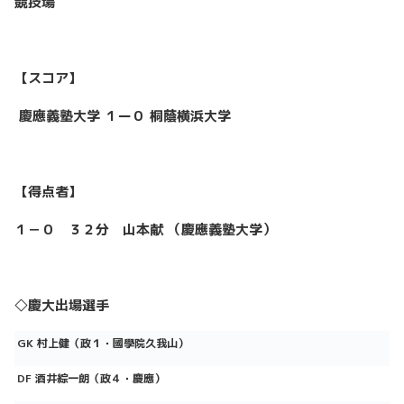
競技場
【スコア】
慶應義塾大学 １ー０ 桐蔭横浜大学
【得点者】
１－０
３２分 山本献
（
慶應義塾大学
）
◇慶大出場選手
GK
村上健（政１・國學院久我山）
DF 酒井綜一朗（政４・慶應）