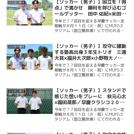
ッチに立つ。今回ケイスポでは選手だけ
【ソッカー（男子）】国立を「得
ソッカー男子
ではなく、グラウンドマ...
点」で沸かせ 勝利を呼び込むゴ
ールゲッター 田中 佑紀×米田壮
志／早慶クラシコ２０２６直前企
今年で７７回目を迎える早慶サッカー定
画第５弾
期戦が８月１１日（火・祝）にMUFGス
タジアム（国立競技場）にて行われる。
ソッカー部（男子）は昨年に続く早慶戦
連覇目指し、２年ぶりに国立競技場のピ
ッチに立つ。今回ケイスポでは選手だけ
【ソッカー（男子）】攻守に躍動
ソッカー男子
ではなく、グラウンドマ...
する塾高出身３年生トリオ 三浦
大其×福井大次郎×小野翔大／早
慶クラシコ２０２６直前企画第４
今年で７７回目を迎える早慶サッカー定
弾
期戦が８月１１日（火・祝）にMUFGス
タジアム（国立競技場）にて行われる。
ソッカー部（男子）は昨年に続く早慶戦
連覇を目指し、２年ぶりに国立競技場の
ピッチに立つ。今回ケイスポでは選手だ
【ソッカー（男子）】スタンドで
ソッカー男子
けではなく、グラウンド...
感じた想いをプレーに 秋元心太
×霜田晟那／早慶クラシコ２０２
６直前企画第３弾
今年で７７回目を迎える早慶サッカー定
期戦が８月１１日（火・祝）にMUFGス
タジアム（国立競技場）にて行われる。
ソッカー部（男子）は昨年に続く早慶戦
連覇目指し、２年ぶりに国立競技場のピ
ッチに立つ。今回ケイスポでは選手だけ