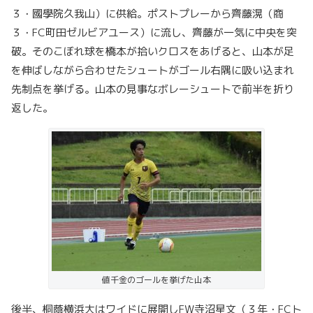
３・國學院久我山）に供給。ポストプレーから齊藤滉（商
３・FC町田ゼルビアユース）に流し、齊藤が一気に中央を突
破。そのこぼれ球を橋本が拾いクロスをあげると、山本が足
を伸ばしながら合わせたシュートがゴール右隅に吸い込まれ
先制点を挙げる。山本の見事なボレーシュートで前半を折り
返した。
値千金のゴールを挙げた山本
後半、桐蔭横浜大はワイドに展開しFW寺沼星文（３年・FCト