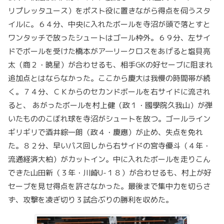
リプレッタユース）をポスト役に置きながら得点を伺うスタ
イルに。６４分、中央に入れたボールを寺沼が頭で落とすと
ワンタッチで放ったシュートはゴール枠外。６９分、左サイ
ドでボールを受けた橋本がア―リークロスをあげると塩貝亮
太（商２・暁星）が合わせるも、相手GKの好セーブに阻まれ
追加点とはならなかった。ここから慶大は我慢の時間帯が続
く。７４分、ＣＫからのセカンドボールを右サイドに流され
ると、 あがったボールを村上健（政１・國學院久我山）が弾
いたもののこぼれ球を寺沼がシュートを放つ。ゴールライン
ギリギリで酒井綜一朗（政４・慶應）が止め、失点を免れ
た。８２分、早いパス回しから右サイドの宮寺優斗（４年・
流通経済大柏）がカットイン。中に入れたボールを走りこん
できた山田新（３年・川崎U-１８）が合わせるも、村上が好
セーブを見せ得点を許さなかった。最後まで集中力を切らさ
ず、攻撃を凌ぎ切り３試合ぶりの勝利を収めた。