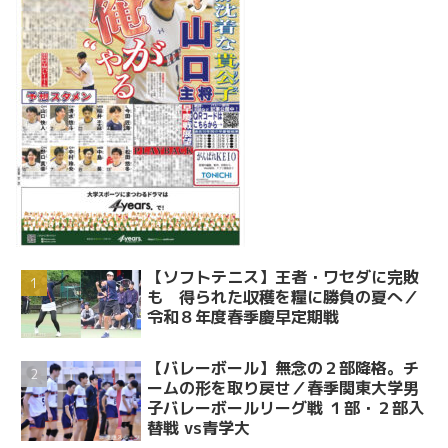
【ソフトテニス】王者・ワセダに完敗
も 得られた収穫を糧に勝負の夏へ／
令和８年度春季慶早定期戦
【バレーボール】無念の２部降格。チ
ームの形を取り戻せ／春季関東大学男
子バレーボールリーグ戦 １部・２部入
替戦 vs青学大