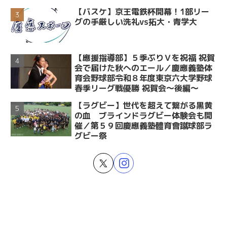
【バスケ】京王電鉄杯開幕！1部リー
グの手厳しい洗礼vs拓大・青学大
【應援指導部】５季ぶりＶを祝福 祝賀
会で届けた秋へのエール／慶應義塾体
育会野球部令和８年度東京六大学野球
春季リーグ戦優勝 祝賀会～後編～
【ラグビー】世代を超えて繋がる黒黄
の血 ブラインドラグビー体験会も開
催／第５９回慶應義塾體育會蹴球部ラ
グビー祭