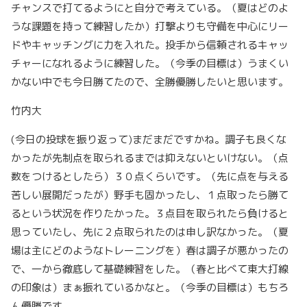
チャンスで打てるようにと自分で考えている。（夏はどのよ
うな課題を持って練習したか）打撃よりも守備を中心にリー
ドやキャッチングに力を入れた。投手から信頼されるキャッ
チャーになれるように練習した。（今季の目標は）うまくい
かない中でも今日勝てたので、全勝優勝したいと思います。
竹内大
(今日の投球を振り返って)まだまだですかね。調子も良くな
かったが先制点を取られるまでは抑えないといけない。（点
数をつけるとしたら）３０点くらいです。（先に点を与える
苦しい展開だったが）野手も固かったし、１点取ったら勝て
るという状況を作りたかった。３点目を取られたら負けると
思っていたし、先に２点取られたのは申し訳なかった。（夏
場は主にどのようなトレーニングを）春は調子が悪かったの
で、一から徹底して基礎練習をした。（春と比べて東大打線
の印象は）まぁ振れているかなと。（今季の目標は）もちろ
ん優勝です。