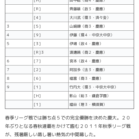
[Ｈ]
田中聡（商４・慶應）
[Ｒ]
齊藤雄（政３・慶應）
[４]
大川武（環３・済々黌）
３
[５]
山﨑錬（商３・慶應）
４
[９]
伊藤（環４・中京大中京）
５
[３]
伊場（政４・慶應）
[Ｒ]３
渡邊暁（商２・慶應）
６
[７]
宮本（政４・慶應）
７
[２]
阿加多（法３・慶應）
８
[６]
福富（商３・慶應）
９
[１]
竹内大（環３・中京大中京）
[Ｈ]
影山（総３・鎌倉学園）
[１]
福谷（理３・横須賀）
春季リーグ戦では勝ち点５での完全優勝を決めた慶大。２０
年ぶりとなる春秋連覇をかけて臨む２０１１年秋季リーグ戦
が、残暑厳しい蒸し暑い熱気の中開幕した。