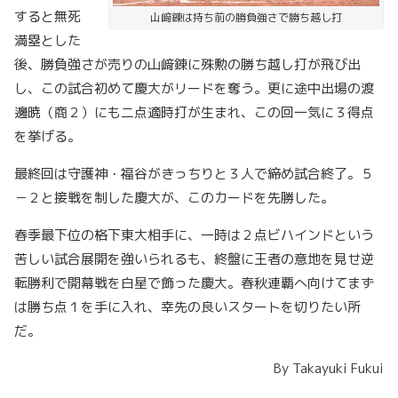
すると無死
山﨑錬は持ち前の勝負強さで勝ち越し打
満塁とした
後、勝負強さが売りの山﨑錬に殊勲の勝ち越し打が飛び出
し、この試合初めて慶大がリードを奪う。更に途中出場の渡
邊暁（商２）にも二点適時打が生まれ、この回一気に３得点
を挙げる。
最終回は守護神・福谷がきっちりと３人で締め試合終了。５
－２と接戦を制した慶大が、このカードを先勝した。
春季最下位の格下東大相手に、一時は２点ビハインドという
苦しい試合展開を強いられるも、終盤に王者の意地を見せ逆
転勝利で開幕戦を白星で飾った慶大。春秋連覇へ向けてまず
は勝ち点１を手に入れ、幸先の良いスタートを切りたい所
だ。
By Takayuki Fukui