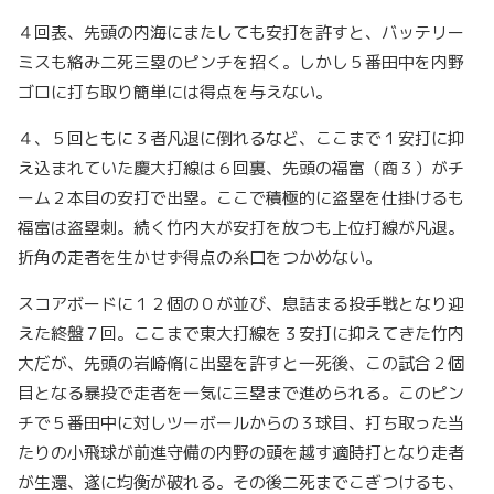
４回表、先頭の内海にまたしても安打を許すと、バッテリー
ミスも絡み二死三塁のピンチを招く。しかし５番田中を内野
ゴロに打ち取り簡単には得点を与えない。
４、５回ともに３者凡退に倒れるなど、ここまで１安打に抑
え込まれていた慶大打線は６回裏、先頭の福富（商３）がチ
ーム２本目の安打で出塁。ここで積極的に盗塁を仕掛けるも
福富は盗塁刺。続く竹内大が安打を放つも上位打線が凡退。
折角の走者を生かせず得点の糸口をつかめない。
スコアボードに１２個の０が並び、息詰まる投手戦となり迎
えた終盤７回。ここまで東大打線を３安打に抑えてきた竹内
大だが、先頭の岩崎脩に出塁を許すと一死後、この試合２個
目となる暴投で走者を一気に三塁まで進められる。このピン
チで５番田中に対しツーボールからの３球目、打ち取った当
たりの小飛球が前進守備の内野の頭を越す適時打となり走者
が生還、遂に均衡が破れる。その後二死までこぎつけるも、