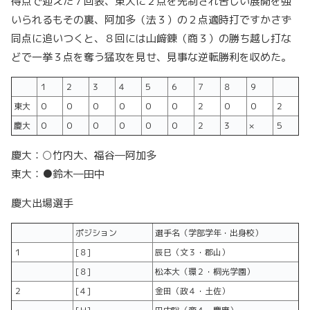
得点で迎えた７回表、東大に２点を先制され苦しい展開を強
いられるもその裏、阿加多（法３）の２点適時打ですかさず
同点に追いつくと、８回には山﨑錬（商３）の勝ち越し打な
どで一挙３点を奪う猛攻を見せ、見事な逆転勝利を収めた。
１
２
３
４
５
６
７
８
９
東大
０
０
０
０
０
０
２
０
０
２
慶大
０
０
０
０
０
０
２
３
×
５
慶大：○竹内大、福谷―阿加多
東大：●鈴木―田中
慶大出場選手
ポジション
選手名（学部学年・出身校）
１
[８]
辰巳（文３・郡山）
[８]
松本大（環２・桐光学園）
２
[４]
金田（政４・土佐）