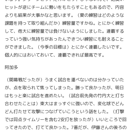
ヒットが逆にチームに勢いをもたらすこともあるので、内容
よりも結果が大事かなと思います。（夏の練習はどのような
課題を持って取り組んだか）練習量ですかね。とにかく練習
して、他大に練習量では負けないようにしました。連覇する
っていう強い気持ちがあったんできつい練習にも耐えること
ができました。（今季の目標は）とにかく連覇したいです。
個人的にはおいておいて、連覇できれば最高です。
阿加多
（開幕戦だったが）うまく試合を運べないのは分かっていた
が、点を取られて焦ってしまった。勝って良かったが、明日
はもっと楽に試合を進めたい。（試合前先発の竹内大と打ち
合わせたことは）東大はまっすぐに強いので、変化球でどん
どん打たせて攻撃につなげていこうという話をした。（打撃
では同点タイムリーを含む2安打を放ったが）いいところで回
ってきたので、打てて良かった。7番だが、伊藤さんの後ろの