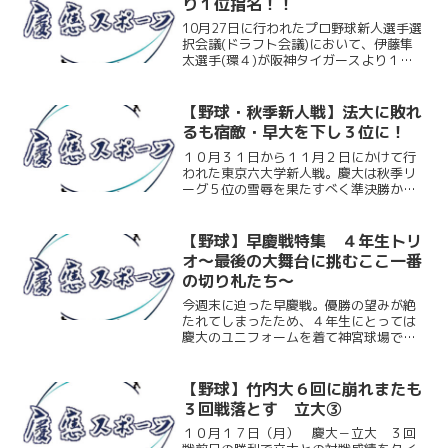
り１位指名！！
10月27日に行われたプロ野球新人選手選
択会議(ドラフト会議)において、伊藤隼
太選手(環４)が阪神タイガースより１順
目指名を受けました。それに伴い日吉キ
ャンパスで行われた記者会見の模様をお
伝えしたいと思います。
【野球・秋季新人戦】法大に敗れ
るも宿敵・早大を下し３位に！
１０月３１日から１１月２日にかけて行
われた東京六大学新人戦。慶大は秋季リ
ーグ５位の雪辱を果たすべく準決勝から
出場したが、併殺を３つ記録するなど拙
攻が目立ち、法大の集中打の前に逆転負
け。３位決定戦に回ることになった。そ
【野球】早慶戦特集 ４年生トリ
して法大に敗北し、迎えた...
オ～最後の大舞台に挑むここ一番
の切り札たち～
今週末に迫った早慶戦。優勝の望みが絶
たれてしまったため、４年生にとっては
慶大のユニフォームを着て神宮球場でプ
レーするのも最後となる。今回はそんな
大舞台に挑む神田（経４）、田中聡（商
４）、西野（文４）の４年生３人に慶大
【野球】竹内大６回に崩れまたも
での４年間、最後の早慶戦...
３回戦落とす 立大③
１０月１７日（月） 慶大－立大 ３回