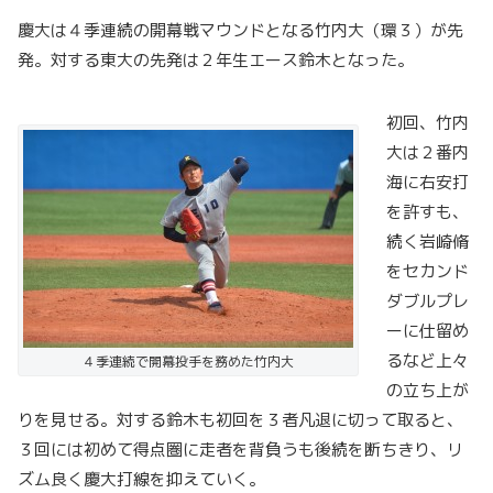
慶大は４季連続の開幕戦マウンドとなる竹内大（環３）が先
発。対する東大の先発は２年生エース鈴木となった。
初回、竹内
大は２番内
海に右安打
を許すも、
続く岩崎脩
をセカンド
ダブルプレ
ーに仕留め
るなど上々
４季連続で開幕投手を務めた竹内大
の立ち上が
りを見せる。対する鈴木も初回を３者凡退に切って取ると、
３回には初めて得点圏に走者を背負うも後続を断ちきり、リ
ズム良く慶大打線を抑えていく。