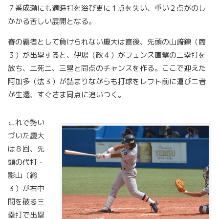
７番成瀬にも適時打を浴び更に１点を失い、重い２点がのし
かかる苦しい展開となる。
春の覇者として負けられない慶大は直後、先頭の山﨑錬（商
３）が出塁すると、伊場（政４）がフェンス直撃の二塁打を
放ち、二死二、三塁と同点のチャンスを作る。ここで迎えた
阿加多（法３）が詰まりながらも打球をレフト前に運び二者
が生還、すぐさま同点に追いつく。
これで勢い
づいた慶大
は８回、先
頭の代打・
影山（総
３）が右中
間を破る三
塁打で出塁