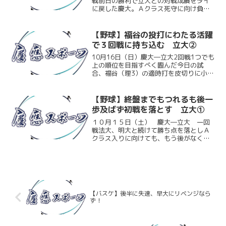
戦前日の勝利で立大との対戦成績をタイ
に戻した慶大。Ａクラス死守に向け負け
られない一戦となったこの試合、慶大は
先発した竹内大（環３）の適時打で先
制、幸先の良いスタートを切る。しかし
【野球】福谷の投打にわたる活躍
６回にその竹内大が突如崩れ...
で３回戦に持ち込む 立大②
10月16日（日）慶大―立大2回戦1つでも
上の順位を目指すべく臨んだ今日の試
合、福谷（理3）の適時打を皮切りに小刻
みに得点を重ねる。投げても福谷が終盤
まで安定した投球を見せゲームメーク。
終盤に2点差まで追い上げられるものの、
【野球】終盤までもつれるも後一
リリーフの踏ん張...
歩及ばず初戦を落とす 立大①
１０月１５日（土） 慶大―立大 一回
戦法大、明大と続けて勝ち点を落としＡ
クラス入りに向けても、もう後がなくな
ってしまった慶大。絶対に勝ち星が欲し
い大事な初戦だったが、守備の乱れもあ
り先発竹内大（環３）が４回５失点で
早々と降板してしまう。慶大...
【バスケ】後半に失速、早大にリベンジなら
ず！