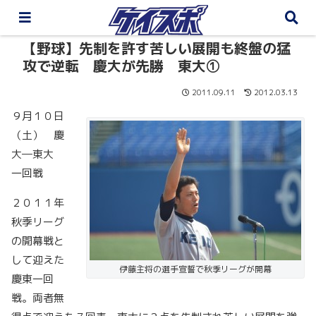
【野球】先制を許す苦しい展開も終盤の猛
攻で逆転 慶大が先勝 東大①
2011.09.11
2012.03.13
９月１０日
（土） 慶
大―東大
一回戦
２０１１年
秋季リーグ
の開幕戦と
して迎えた
伊藤主将の選手宣誓で秋季リーグが開幕
慶東一回
戦。両者無