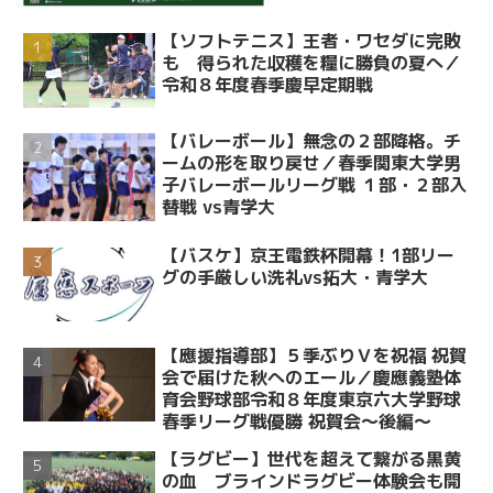
【ソフトテニス】王者・ワセダに完敗
も 得られた収穫を糧に勝負の夏へ／
令和８年度春季慶早定期戦
【バレーボール】無念の２部降格。チ
ームの形を取り戻せ／春季関東大学男
子バレーボールリーグ戦 １部・２部入
替戦 vs青学大
【バスケ】京王電鉄杯開幕！1部リー
グの手厳しい洗礼vs拓大・青学大
【應援指導部】５季ぶりＶを祝福 祝賀
会で届けた秋へのエール／慶應義塾体
育会野球部令和８年度東京六大学野球
春季リーグ戦優勝 祝賀会～後編～
【ラグビー】世代を超えて繋がる黒黄
の血 ブラインドラグビー体験会も開