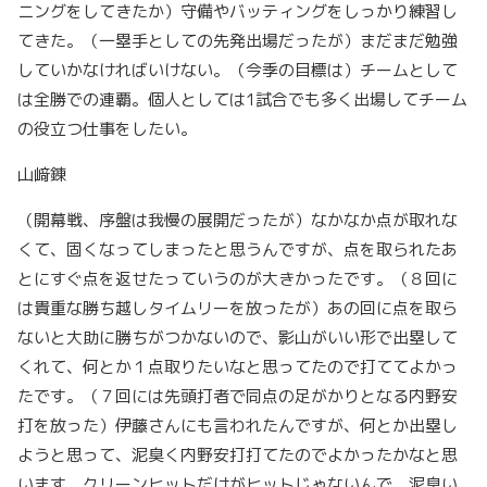
ニングをしてきたか）守備やバッティングをしっかり練習し
てきた。（一塁手としての先発出場だったが）まだまだ勉強
していかなければいけない。（今季の目標は）チームとして
は全勝での連覇。個人としては1試合でも多く出場してチーム
の役立つ仕事をしたい。
山﨑錬
（開幕戦、序盤は我慢の展開だったが）なかなか点が取れな
くて、固くなってしまったと思うんですが、点を取られたあ
とにすぐ点を返せたっていうのが大きかったです。（８回に
は貴重な勝ち越しタイムリーを放ったが）あの回に点を取ら
ないと大助に勝ちがつかないので、影山がいい形で出塁して
くれて、何とか１点取りたいなと思ってたので打ててよかっ
たです。（７回には先頭打者で同点の足がかりとなる内野安
打を放った）伊藤さんにも言われたんですが、何とか出塁し
ようと思って、泥臭く内野安打打てたのでよかったかなと思
います。クリーンヒットだけがヒットじゃないんで、泥臭い