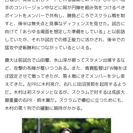
手のコンバージョン中などに岡が円陣を組み気をつけるべき
ポイントをメンバーで共有し、勝負どころでスクラム戦を制
すと、後半は無失点と見事なディフェンスを見せた。試合に
向けて「あらゆる場面を想定した準備をしている」と以前話
していたが、それが試合での修正能力に活かされ、後半での
猛攻や逆転勝利につながっているといえる。
慶大は前試合で山田響、永山淳が揃ってスタメン出場するな
ど、攻撃の布陣が整いつつある。また、青貫監督はFW陣をほ
ぼ固定させて戦ってきたが、第４戦にきてメンバーを少し変
えてきた。左PRに木村亮介、右FLに田沼英哲を起用するよう
だ。木村は初スタメンとなるが、スクラムで対するは成蹊大
最重量の右PR・鈴木翼だ。スクラムで優位に立つためにも、
木村の第１列での躍動に期待がかかる。