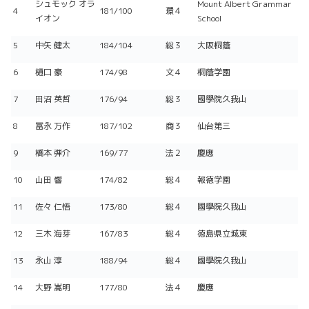
シュモック オラ
Mount Albert Grammar
4
181/100
環４
イオン
School
5
中矢 健太
184/104
総３
大阪桐蔭
6
樋口 豪
174/98
文４
桐蔭学園
7
田沼 英哲
176/94
総３
國學院久我山
8
冨永 万作
187/102
商３
仙台第三
9
橋本 弾介
169/77
法２
慶應
10
山田 響
174/82
総４
報徳学園
11
佐々 仁悟
173/80
総４
國學院久我山
12
三木 海芽
167/83
総４
徳島県立城東
13
永山 淳
188/94
総４
國學院久我山
14
大野 嵩明
177/80
法４
慶應