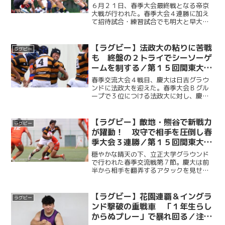
大学ラグビー春季交流大会Ｂグル
６月２１日、春季大会最終戦となる帝京
ープ 第９節 ｖｓ帝京大学
大戦が行われた。春季大会４連勝に加え
て招待試合・練習試合でも明大と早大を
退け、今季ここまで全勝としている帝京
大に対し、慶大は粘り強いディフェンス
で対抗。前半の終盤まで０－７のロース
【ラグビー】法政大の粘りに苦戦
ラグビー
コアで推移する理想的な展...
も 終盤の２トライでシーソーゲ
ームを制する／第１５回関東大学
ラグビー春季交流大会Ｂグルー
春季交流大会４戦目、慶大は日吉グラウ
プ 第８節 ｖｓ法政大学
ンドに法政大を迎えた。春季大会Ｂグル
ープで３位につける法政大に対し、慶大
は前半から試合の主導権を握る。しか
し、法政大の粘り強いディフェンスの前
にトライを奪いきれず、前半をスコアレ
【ラグビー】敵地・熊谷で新戦力
ラグビー
スドローで終える。巻き返し...
が躍動！ 攻守で相手を圧倒し春
季大会３連勝／第１５回関東大学
ラグビー春季交流大会Ｂグルー
穏やかな晴天の下、立正大学グラウンド
プ 第７節 ｖｓ立正大学
で行われた春季交流戦第７節。慶大は前
半から相手を翻弄するアタックを見せ、
ＳＨ尾関、ＷＴＢ草薙、ＦＢ小野澤がそ
れぞれトライを挙げ、リードを広げる。
しかし、そこから前後半にまたがり、立
【ラグビー】花園連覇＆イングラ
ラグビー
正大に連続トライを奪われ...
ンド撃破の重戦車 「１年生らし
からぬプレー」で暴れ回る／注目