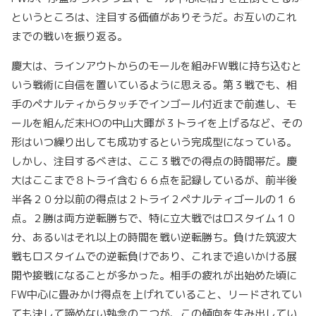
というところは、注目する価値がありそうだ。お互いのこれ
までの戦いを振り返る。
慶大は、ラインアウトからのモールを組みFW戦に持ち込むと
いう戦術に自信を置いているように思える。第３戦でも、相
手のペナルティからタッチでインゴール付近まで前進し、モ
ールを組んだ末HOの中山大暉が３トライを上げるなど、その
形はいつ繰り出しても成功するという完成型になっている。
しかし、注目するべきは、ここ３戦での得点の時間帯だ。慶
大はここまで８トライ含む６６点を記録しているが、前半後
半各２０分以前の得点は２トライ２ペナルティゴールの１６
点。２勝は両方逆転勝ちで、特に立大戦ではロスタイム１０
分、あるいはそれ以上の時間を戦い逆転勝ち。負けた筑波大
戦もロスタイムでの逆転負けであり、これまで追いかける展
開や接戦になることが多かった。相手の疲れが出始めた頃に
FW中心に畳みかけ得点を上げれていること、リードされてい
ても決して諦めない執念の二つが、この傾向を生み出してい