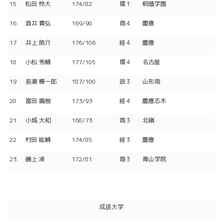
15
松田 怜大
174/82
環１
桐蔭学園
16
酒井 貴弘
169/98
商４
慶應
17
井上 皓介
176/106
経４
慶應
18
小松 秀輔
177/105
環４
名古屋
19
長瀬 穣一郎
187/100
政３
山形南
20
富田 颯樹
173/93
経４
慶應志木
21
小城 大和
168/73
商３
北嶺
22
村田 紘輔
174/85
経３
慶應
23
磯上 凌
172/81
商３
青山学院
成蹊大学