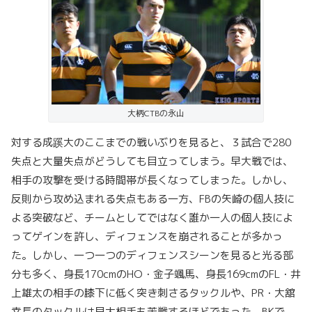
大柄CTBの永山
対する成蹊大のここまでの戦いぶりを見ると、３試合で280
失点と大量失点がどうしても目立ってしまう。早大戦では、
相手の攻撃を受ける時間帯が長くなってしまった。しかし、
反則から攻め込まれる失点もある一方、FBの矢崎の個人技に
よる突破など、チームとしてではなく誰か一人の個人技によ
ってゲインを許し、ディフェンスを崩されることが多かっ
た。しかし、一つ一つのディフェンスシーンを見ると光る部
分も多く、身長170cmのHO・金子颯馬、身長169cmのFL・井
上雄太の相手の膝下に低く突き刺さるタックルや、PR・大舘
幸長のタックルは早大相手も苦戦するほどであった。BKで