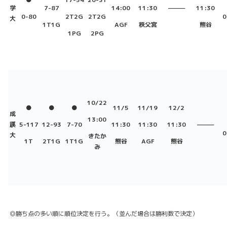
学
7-87
14:00
11:30
———
11:30
0-80
2T2G
2T2G
0
大
1T1G
AGF
秩父宮
熊谷
1PG
2PG
10/22
●
●
●
11/5
11/19
12/2
成
13:00
蹊
5-117
12-93
7-70
11:30
11:30
11:30
———
0
大
きたか
1T
2T1G
1T1G
熊谷
AGF
熊谷
み
◎勝ち点の多い順に順位決定を行う。（並んだ場合は勝利数で決定）