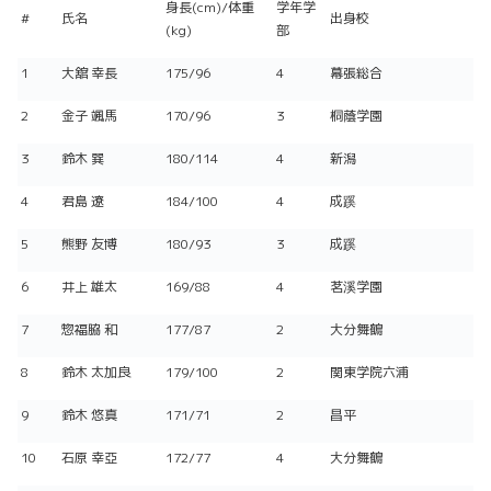
身長(cm)/体重
学年学
#
氏名
出身校
(kg)
部
1
大舘 幸長
175/96
4
幕張総合
2
金子 颯馬
170/96
3
桐蔭学園
3
鈴木 巽
180/114
4
新潟
4
君島 遼
184/100
4
成蹊
5
熊野 友博
180/93
3
成蹊
6
井上 雄太
169/88
4
茗溪学園
7
惣福脇 和
177/87
2
大分舞鶴
8
鈴木 太加良
179/100
2
関東学院六浦
9
鈴木 悠真
171/71
2
昌平
10
石原 幸亞
172/77
4
大分舞鶴