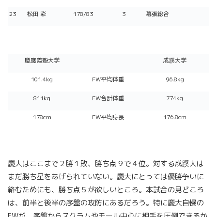
23
松田 彩
178/83
3
幕張総合
慶應義塾大学
成蹊大学
101.4kg
FW平均体重
96.8kg
811kg
FW合計体重
774kg
178cm
FW平均身長
176.8cm
慶大はここまで２勝１敗、勝ち点９で４位。対する成蹊大は
まだ勝ち星をあげられていない。慶大にとっては優勝争いに
絡むためにも、勝ち点５が欲しいところ。本試合の見どころ
は、前半と後半の序盤の攻防にあるだろう。特に慶大自慢の
FWが、序盤からスクラムやモール中心に相手を圧倒できるか