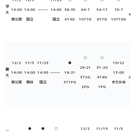
早
14:00
14:00
———
14:00
38-35
64-7
54-17
70-7
大
4
秩父宮
国立
国立
6T4G
10T7G
8T7G
10T10G
○
○
12/2
11/5
11/23
●
10/22
28-21
31-20
慶
14:00
14:00
14:00
———
18-21
13:00
大
3T2G
4T4G
2
秩父宮
熊谷
国立
3T1PG
きたかみ
2PG
1PG
●
●
○
12/2
11/19
11/5