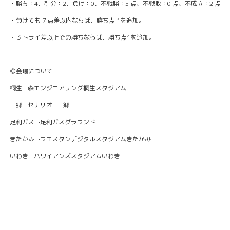
・勝ち：4、引分：2、負け：0、不戦勝：5 点、不戦敗：0 点、不成立：2 点
・負けても 7 点差以内ならば、勝ち点 1を追加。
・３トライ差以上での勝ちならば、勝ち点1を追加。
◎会場について
桐生…森エンジニアリング桐生スタジアム
三郷…セナリオH三郷
足利ガス…足利ガスグラウンド
きたかみ…ウエスタンデジタルスタジアムきたかみ
いわき…ハワイアンズスタジアムいわき