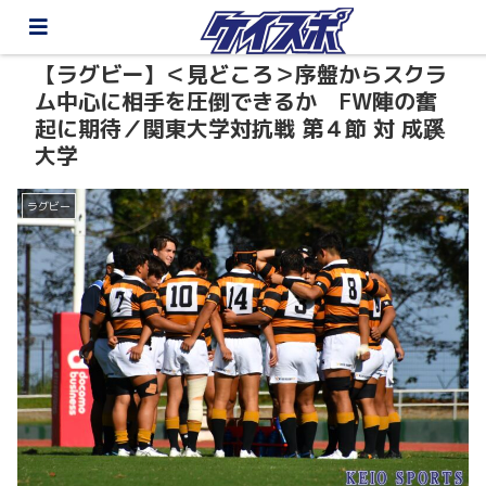
【ラグビー】＜見どころ＞序盤からスクラ
ム中心に相手を圧倒できるか FW陣の奮
起に期待／関東大学対抗戦 第４節 対 成蹊
大学
ラグビー