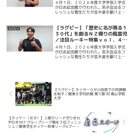
ルーキー特集ｖｏ l . ５ 喜瑛人
４月１日、２０２６年度大学学部入学式
が日吉記念館で行われた。若き血滾るフ
レッシュな塾生たちが並木道を駆け上が
り、蹴球部にも多くのルーキーが加入し
た。ケイスポでは、そんなルーキーたち
の中から注目選手５人にインタビューを
【ラグビー】「歴史に名が残る１
ラグビー
行った。最終回となる今回...
３０代」を創るＮＺ帰りの風雲児
／注目ルーキー特集ｖｏｌ．４
小坂莉央
４月１日、２０２６年度大学学部入学式
が日吉記念館で行われた。若き血滾るフ
レッシュな塾生たちが並木道を駆け上が
り、蹴球部にも多くのルーキーが加入し
た。ケイスポでは、そんなルーキーたち
の中から注目選手５人にインタビューを
行った。第４回目となる今...
【ラグビー】タイガーらが小田原での肉弾戦
を制す／関東大学対抗戦 第３節 対 青山学院
大学
【ホッケー（女子）】２度のリード守りきれ
ず引き分け グループリーグ戦を３位フィニッ
シュ／関東学生ホッケー秋季リーグAプール
第３戦vs学習院大