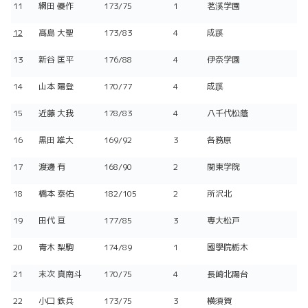
11
網田 優作
173/75
1
茗溪学園
12
髙島 大聖
173/83
4
成蹊
13
新谷 匡平
176/88
4
伊奈学園
14
山本 陽登
170/77
4
成蹊
15
近藤 大我
178/83
4
八千代松蔭
16
黒田 雄大
169/92
3
各務原
17
渡邊 有
168/90
2
関東学院
18
橋本 泰佑
182/105
2
所沢北
19
田代 亘
177/85
3
専大松戸
20
青木 梨駒
174/89
1
國學院栃木
21
末次 真南斗
170/75
4
長崎北陽台
22
小口 鉄兵
173/75
3
横須賀