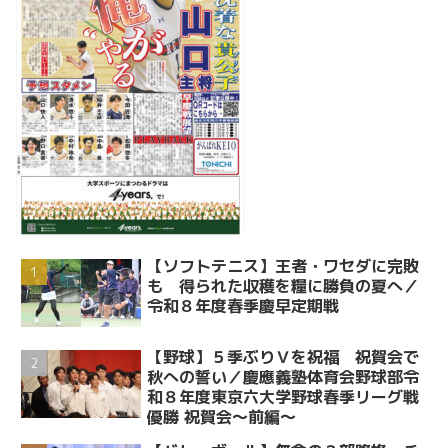
【ソフトテニス】王者・ワセダに完敗
も 得られた収穫を糧に勝負の夏へ／
令和８年度春季慶早定期戦
【野球】５季ぶりＶを祝福 祝賀会で
秋への誓い／慶應義塾体育会野球部令
和８年度東京六大学野球春季リーグ戦
優勝 祝賀会～前編～