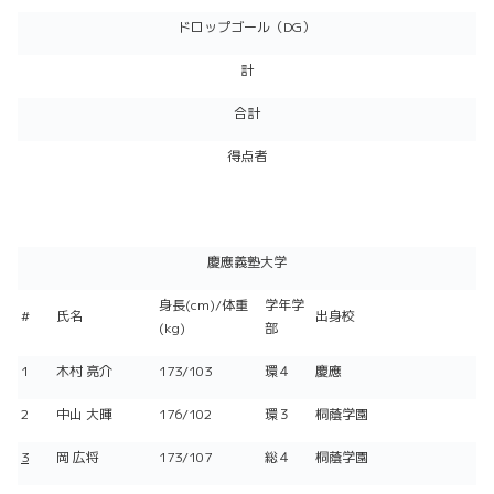
ドロップゴール（DG）
計
合計
得点者
慶應義塾大学
身長(cm)/体重
学年学
#
氏名
出身校
(kg)
部
1
木村 亮介
173/103
環４
慶應
2
中山 大暉
176/102
環３
桐蔭学園
3
岡 広将
173/107
総４
桐蔭学園