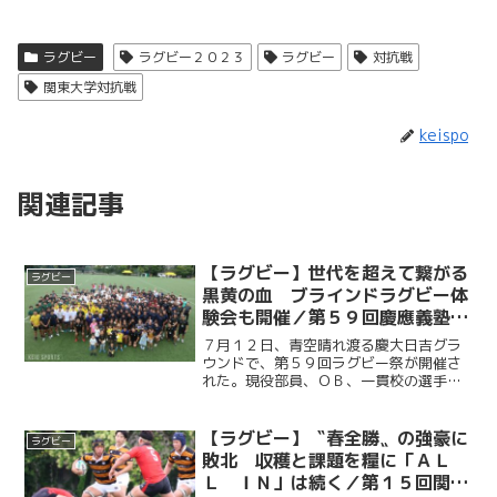
ラグビー
ラグビー２０２３
ラグビー
対抗戦
関東大学対抗戦
keispo
関連記事
【ラグビー】世代を超えて繋がる
ラグビー
黒黄の血 ブラインドラグビー体
験会も開催／第５９回慶應義塾體
育會蹴球部ラグビー祭
７月１２日、青空晴れ渡る慶大日吉グラ
ウンドで、第５９回ラグビー祭が開催さ
れた。現役部員、ＯＢ、一貫校の選手た
ちが一堂に会し、綱引き大会、バーベキ
ューなどを通し親交を深めた。また、ブ
ラインドラグビー体験会も行われ、同種
【ラグビー】〝春全勝〟の強豪に
ラグビー
目で日本代表の主将を務め...
敗北 収穫と課題を糧に「ＡＬ
Ｌ ＩＮ」は続く／第１５回関東