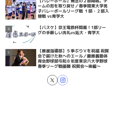
【バレーボール】無念の２部降格。チ
ームの形を取り戻せ／春季関東大学男
子バレーボールリーグ戦 １部・２部入
替戦 vs青学大
【バスケ】京王電鉄杯開幕！1部リー
グの手厳しい洗礼vs拓大・青学大
【應援指導部】５季ぶりＶを祝福 祝賀
会で届けた秋へのエール／慶應義塾体
育会野球部令和８年度東京六大学野球
春季リーグ戦優勝 祝賀会～後編～