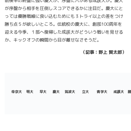
前後半の終盤に強い慶大か、序盤に穴がある成蹊大か。慶大
が序盤から相手を圧倒しスコアできるかに注目だ。慶大にと
っては優勝戦線に食い込むためにも３トライ以上の差をつけ
勝ち点５が欲しいところ。伝統校の慶大に、創部100周年を
迎える今季、１部へ復帰した成蹊大がどういう戦いを見せる
か、キックオフの瞬間から目が離せなさそうだ。
（記事：野上 賢太郎）
帝京大
明大
早大
慶大
筑波大
立大
青学大
成蹊大