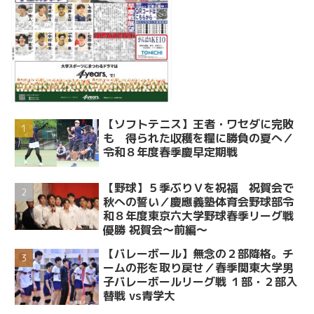
【ソフトテニス】王者・ワセダに完敗
も 得られた収穫を糧に勝負の夏へ／
令和８年度春季慶早定期戦
【野球】５季ぶりＶを祝福 祝賀会で
秋への誓い／慶應義塾体育会野球部令
和８年度東京六大学野球春季リーグ戦
優勝 祝賀会～前編～
【バレーボール】無念の２部降格。チ
ームの形を取り戻せ／春季関東大学男
子バレーボールリーグ戦 １部・２部入
替戦 vs青学大