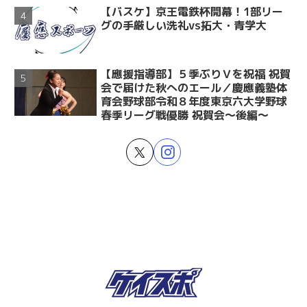
【バスケ】京王電鉄杯開幕！1部リー
グの手厳しい洗礼vs拓大・青学大
【應援指導部】５季ぶりＶを祝福 祝賀
会で届けた秋へのエール／慶應義塾体
育会野球部令和８年度東京六大学野球
春季リーグ戦優勝 祝賀会～後編～