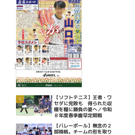
【ソフトテニス】王者・ワ
セダに完敗も 得られた収
穫を糧に勝負の夏へ／令和
８年度春季慶早定期戦
【バレーボール】無念の２
部降格。チームの形を取り