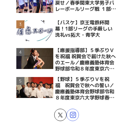
戻せ／春季関東大学男子バ
レーボールリーグ戦 １部・
２部入替戦 vs青学大
【バスケ】京王電鉄杯開
幕！1部リーグの手厳しい
洗礼vs拓大・青学大
【應援指導部】５季ぶりＶ
を祝福 祝賀会で届けた秋へ
のエール／慶應義塾体育会
野球部令和８年度東京六大
学野球春季リーグ戦優勝 祝
【野球】５季ぶりＶを祝
賀会～後編～
福 祝賀会で秋への誓い／
慶應義塾体育会野球部令和
８年度東京六大学野球春季
リーグ戦優勝 祝賀会～前編
～