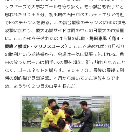
ックセーブで大事なゴールを守り抜く。もう試合も終了かと
思われた９０＋６分、初出場の石田がペナルティエリア付近
でFKのチャンスを得る。この試合最後のチャンスにGKの洪も
攻撃に加わり、慶大応援サイドは雨の中この日最大の声援量
に。ここでFKを任されたのは荒鷲の心臓・
角田惠風（商４・
慶應／横浜F・マリノスユース）
。ここで決めれば1カ月ぶり
の勝利という期待感から、会場は一気に緊張に包まれる。角
田の放ったボールは相手GKの頭を超え、誰に触れられること
なく、ゴールネットを揺らす。９０＋７分。最後の最後に副
将の劇的弾で見事逆転。４月から続いていた連敗を５で止
め、ようやく２つ目の白星を掴んだ。