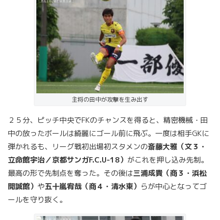
主将の田中が攻撃を生み出す
２５分、ピッチ中央でFKのチャンスを得ると、精密機械・田
中の放ったボールは綺麗にゴール前に飛ぶ。一度は相手GKに
弾かれるも、リーグ戦初出場初スタメンの
斎藤大雅（文３・
立命館宇治／京都サンガF.C.U-18）
がこれを押し込み先制。
最高の形で先制点を奪った。その後は
三浦成貴（商３・浜松
開誠館）
や
五十嵐宥哉（商４・清水東）
らが中心となってゴ
ールを守り抜く。