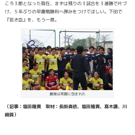
ころ３節となった現在、まずは残りの３試合を３連勝で片づ
け、５年ぶりの早慶戦勝利へ弾みをつけてほしい。下田で
『若き血』を、もう一度。
最後は笑顔に包まれた
（記事：塩田隆貴 取材：長掛真依、塩田隆貴、髙木謙、川
﨑眞）