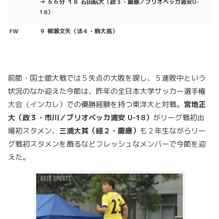
→ ６６分 １８ 石田航大（政３・慶應／ブリオベッカ浦安U-
18）
FW
９ 柳瀬文矢（法４・駒大高）
前節・国士舘大戦では５失点の大敗を喫し、５連敗中という
状況のなか迎えた今節は、昨年の全日本大学サッカー選手権
大会（インカレ）での優勝経験を持つ東洋大と対戦。
宮地正
大（政３・市川／ブリオベッカ浦安 U-18）
がリーグ戦初出
場初スタメン、
三浦大其（経２・慶應）
も２年生ながらリー
グ戦初スタメンを飾るなどフレッシュなメンバーで今節を迎
えた。