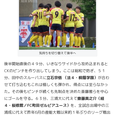
気持ちを切り替えて後半へ
後半開始直後の４９分、いきなりサイドから攻め込まれると
CKのピンチを作り出してしまう。ここは総和で防ぎ、５１
分、田中のスルーパスに
立石宗悟 （法４・桐蔭学園）
が合わ
せて打ち込むもこれは惜しくも弾かれ、得点には至らなかっ
た。その後もピンチが続くも先制点を決めた斎藤雅らを中心
にゴールを守る。６３分、三浦大に代えて
齋藤真之介（経
４・桜修館／FC町田ゼルビアユース）
を、全試合出場中の三
浦成に代えて昨年6月の産能大戦以来約１年ぶりのリーグ戦出