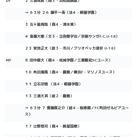
DF
２ 三浦成貴（商３・浜松開誠館）
→ ６３分 ２６ 藤平一寿（法４・桐蔭学園）
３ 五十嵐宥哉（商４・清水東）
４ 斎藤大雅（文３・立命館宇治／京都サンガF.C.U-18）
２３ 宮地正大（政３・市川／ブリオベッカ浦安 U-18）
MF
８ 田中雄大（商４・成城学園／三菱養和SCユース）
１０ 角田惠風（商４・慶應／横浜F・マリノスユース）
１１ 立石宗悟 （法４・桐蔭学園）
１３ 三浦大其（経２・慶應）
→ ６３分 ７ 齋藤真之介（経４・桜修館／FC町田ゼルビアユー
ス）
１７ 辻野悠河（商４・暁星国際）