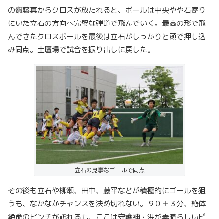
の齋藤真からクロスが放たれると、ボールは中央やや右寄り
にいた立石の方向へ完璧な弾道で飛んでいく。最高の形で飛
んできたクロスボールを最後は立石がしっかりと頭で押し込
み同点。土壇場で試合を振り出しに戻した。
立石の見事なゴールで同点
その後も立石や柳瀬、田中、藤平などが積極的にゴールを狙
うも、なかなかチャンスを決め切れない。９０＋３分、絶体
絶命のピンチが訪れるも、ここは守護神・洪が素晴らしいビ