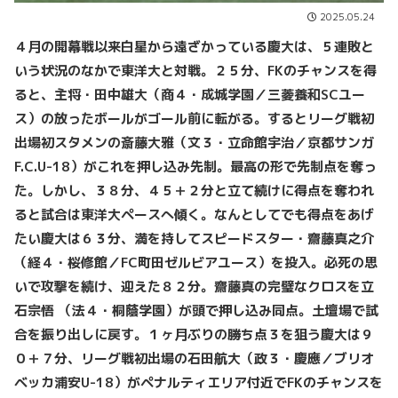
2025.05.24
４月の開幕戦以来白星から遠ざかっている慶大は、５連敗と
いう状況のなかで東洋大と対戦。２５分、FKのチャンスを得
ると、主将・田中雄大（商４・成城学園／三菱養和SCユー
ス）の放ったボールがゴール前に転がる。するとリーグ戦初
出場初スタメンの斎藤大雅（文３・立命館宇治／京都サンガ
F.C.U-18）がこれを押し込み先制。最高の形で先制点を奪っ
た。しかし、３８分、４５＋２分と立て続けに得点を奪われ
ると試合は東洋大ペースへ傾く。なんとしてでも得点をあげ
たい慶大は６３分、満を持してスピードスター・齋藤真之介
（経４・桜修館／FC町田ゼルビアユース）を投入。必死の思
いで攻撃を続け、迎えた８２分。齋藤真の完璧なクロスを立
石宗悟 （法４・桐蔭学園）が頭で押し込み同点。土壇場で試
合を振り出しに戻す。１ヶ月ぶりの勝ち点３を狙う慶大は９
０＋７分、リーグ戦初出場の石田航大（政３・慶應／ブリオ
ベッカ浦安U-18）がペナルティエリア付近でFKのチャンスを