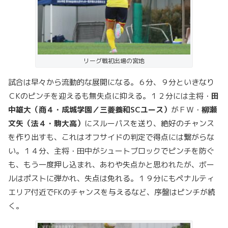
リーグ戦初出場の宮地
試合は早々から流動的な展開になる。６分、９分といきなり
ＣKのピンチを迎えるも無失点に抑える。１２分には主将・
田
中雄大（商４・成城学園／三菱養和SCユース）
がＦＷ・
柳瀬
文矢（法４・駒大高）
にスルーパスを送り、絶好のチャンス
を作り出すも、これはオフサイドの判定で得点には繋がらな
い。１４分、主将・田中がシュートブロックでピンチを防ぐ
も、もう一度押し込まれ、あわや失点かと思われたが、ボー
ルはポストに弾かれ、失点は免れる。１９分にもペナルティ
エリア付近でFKのチャンスを与えるなど、序盤はピンチが続
く。