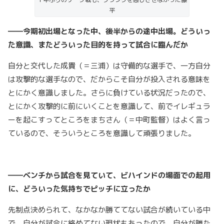
平
――今期初出場となった中、後半からの途中出場。どういっ
た意識、またどういった目的を持って試合に臨んだか
自分と交代した成貴（＝三浦）は守備的な選手で、一方自分
は攻撃的な選手なので、だからこそ自分が投入される意味を
とにかく意識しました。さらに負けている状況だったので、
とにかく攻撃的に前にいくことを意識して、前でイレギュラ
ーを起こすってところをまちさん（＝中町監督）はよく言っ
ているので、そういうところを意識して頑張りました。
――ベンチから試合を見ていて、ビハインドの場面での起用
に、どういった気持ちでピッチに立ったか
先制点決められて、なかなか勝ててない試合が続いている中
で、自分が試合に絡めてない現状もあったので、自分が勝た