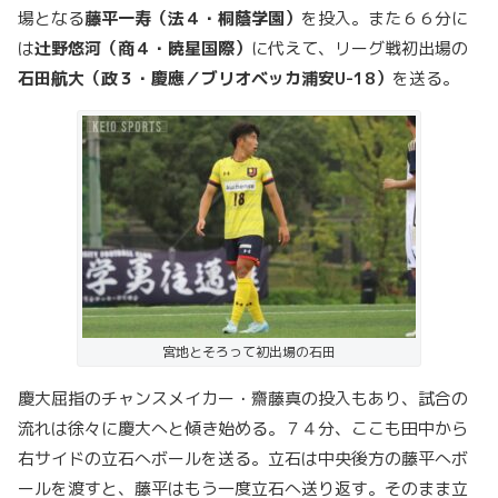
場となる
藤平一寿（法４・桐蔭学園）
を投入。また６６分に
は
辻野悠河（商４・暁星国際）
に代えて、リーグ戦初出場の
石田航大（政３・慶應／ブリオベッカ浦安U-18）
を送る。
宮地とそろって初出場の石田
慶大屈指のチャンスメイカー・齋藤真の投入もあり、試合の
流れは徐々に慶大へと傾き始める。７４分、ここも田中から
右サイドの立石へボールを送る。立石は中央後方の藤平へボ
ールを渡すと、藤平はもう一度立石へ送り返す。そのまま立