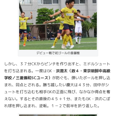
デビュー戦で初ゴールの斎藤雅
しかし、３７分CKからピンチを作り出すと、ミドルシュート
を打ち込まれる。一度はGK・
洪潤太（政４・東京朝鮮中高級
学校／三菱養和SCユース）
が防ぐも、弾いたボールを押し込
まれ、同点とされる。勝ち越したい慶大は４３分、田中がシ
ュートを打ち込むも相手GKの正面に飛び、なかなか得点を奪
えない。するとその直後の４５＋１分、またもGK・洪のこぼ
れ球を押し込まれ、逆転。１－２で前半を折り返した。