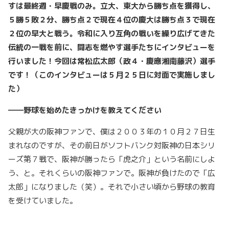
すは最終週・早慶戦のみ。立大、東大から勝ち点を獲得し、
５勝５敗２分、勝ち点２で現在４位の慶大は勝ち点３で現在
２位の早大と戦う。令和に入り互角の戦いを繰り広げてきた
伝統の一戦を前に、闘志を燃やす選手たちにインタビューを
行いました！今回は常松広太郎（政４・慶應湘南藤沢）選手
です！（このインタビューは５月２５日に対面で実施しまし
た）
――野球を始めたきっかけを教えてください
父親が大の阪神ファンで、僕は２００３年の１０月２７日生
まれなのですが、その前日がソフトバンク対阪神の日本シリ
ーズ第７戦で、阪神が勝ったら「虎之介」という名前にしよ
う、と。それくらいの阪神ファンで。阪神が負けたので「広
太郎」になりました（笑）。それで小さい頃から野球の教育
を受けていました。