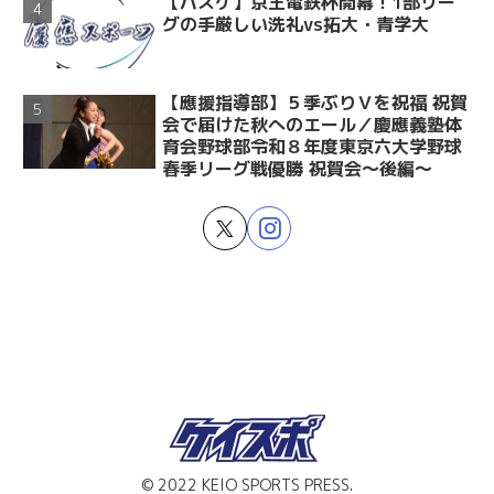
【バスケ】京王電鉄杯開幕！1部リー
グの手厳しい洗礼vs拓大・青学大
【應援指導部】５季ぶりＶを祝福 祝賀
会で届けた秋へのエール／慶應義塾体
育会野球部令和８年度東京六大学野球
春季リーグ戦優勝 祝賀会～後編～
© 2022 KEIO SPORTS PRESS.