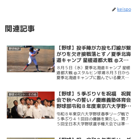
keispo
関連記事
【野球】投手陣が力投も打線が繋
野球戦評
がりを欠き接戦落とす／夏季北海
道キャンプ 星槎道都大戦 @スタ
ルヒン球場
８月５日（水）夏季北海道キャンプ 星槎
道都大戦 @スタルヒン球場８月３日から
夏季北海道キャンプに臨んでいる慶大。
この日はキャンプ初試合で星槎道都大戦
との一戦。２回と４回に先発・沖村要
（商４・慶應）が相手打線に得点を許
【野球】５季ぶりＶを祝福 祝賀
野球イベント・その他
し、２点を追う展開に。そ...
会で秋への誓い／慶應義塾体育会
野球部令和８年度東京六大学野球
春季リーグ戦優勝 祝賀会～前編
令和８年東京六大学野球春季リーグ戦で
～
５季ぶり４１回目の優勝を果たし、第７
５回全日本大学野球選手権大会では準優
勝を成し遂げた慶大。その快挙を祝う祝
賀会が開催され、ＯＢや関係者ら多くの
人が集まり、選手たちの健闘をたたえ