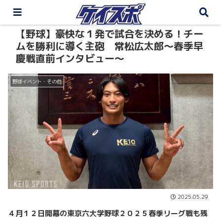
【野球】豪快な１発で試合を決める！チー
ムを勝利に導く主砲 常松広太郎～春季早
慶戦直前インタビュー～
野球イベント・その他
2025.05.29
４月１２日開幕の東京六大学野球２０２５春季リーグ戦も残