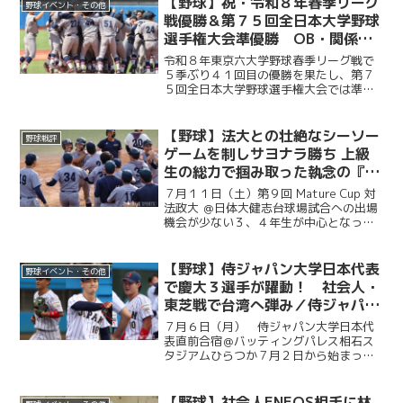
【野球】祝・令和８年春季リーグ
野球イベント・その他
た。前編では、堀井監督の挨...
戦優勝＆第７５回全日本大学野球
選手権大会準優勝 OB・関係者
からのお祝いメッセージ
令和８年東京六大学野球春季リーグ戦で
５季ぶり４１回目の優勝を果たし、第７
５回全日本大学野球選手権大会では準優
勝を成し遂げた慶大。優勝号外発行にあ
たり、慶應義塾体育会野球部OBや関係者
の皆様から、現役選手たちへ温かい祝福
【野球】法大との壮絶なシーソー
野球戦評
のメッセージをお寄せい...
ゲームを制しサヨナラ勝ち 上級
生の総力で掴み取った執念の『一
勝』／第９回MatureCup・法大
７月１１日（土）第９回 Mature Cup 対
戦
法政大 ＠日体大健志台球場試合への出場
機会が少ない３、４年生が中心となって
戦うMature Cup。本大会に出場する慶大
は、法大との一戦に臨んだ。試合は法大
に２度追い付く粘りを見せると、１点ビ...
【野球】侍ジャパン大学日本代表
野球イベント・その他
で慶大３選手が躍動！ 社会人・
東芝戦で台湾へ弾み／侍ジャパン
大学日本代表直前合宿５日目
７月６日（月） 侍ジャパン大学日本代
表直前合宿＠バッティングパレス相石ス
タジアムひらつか７月２日から始まった
侍ジャパン大学代表の直前合宿。慶大か
らは今津慶介（総４・旭川東）、渡辺和
大（商４・高松商業）、林純司（環３・
【野球】社会人ENEOS相手に林