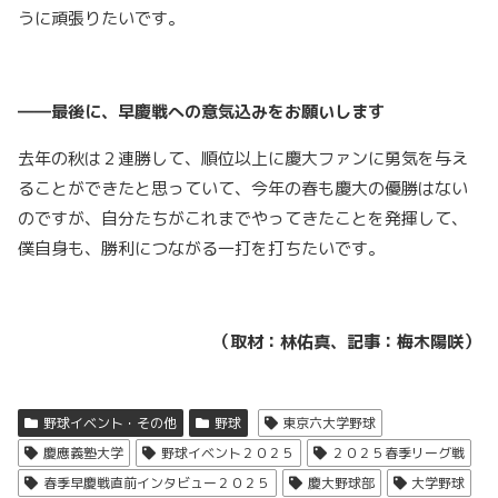
うに頑張りたいです。
――最後に、早慶戦への意気込みをお願いします
去年の秋は２連勝して、順位以上に慶大ファンに勇気を与え
ることができたと思っていて、今年の春も慶大の優勝はない
のですが、自分たちがこれまでやってきたことを発揮して、
僕自身も、勝利につながる一打を打ちたいです。
（取材：林佑真、記事：梅木陽咲）
野球イベント・その他
野球
東京六大学野球
慶應義塾大学
野球イベント２０２５
２０２５春季リーグ戦
春季早慶戦直前インタビュー２０２５
慶大野球部
大学野球