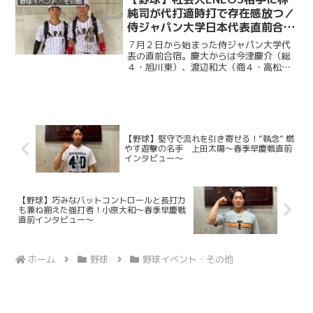
野球イベント・その他
報徳学園）の３選手が選出...
純司が代打適時打で存在感放つ／
侍ジャパン大学日本代表直前合宿
３日目
７月２日から始まった侍ジャパン大学代
表の直前合宿。慶大からは今津慶介（総
４・旭川東）、渡辺和大（商４・高松商
業）、林純司（環３・報徳学園）の３選
手が選出されている。３日目の７月４日
は、社会人強豪チーム・ENEOSとの練習
試合が行われた。渡辺...
【野球】堅守で流れを引き寄せる！”執念” 燃
やす遊撃の名手 上田太陽～春季早慶戦直前
インタビュー～
【野球】巧みなバットコントロールと長打力
も兼ね揃えた強打者！小原大和～春季早慶戦
直前インタビュー～
ホーム
野球
野球イベント・その他