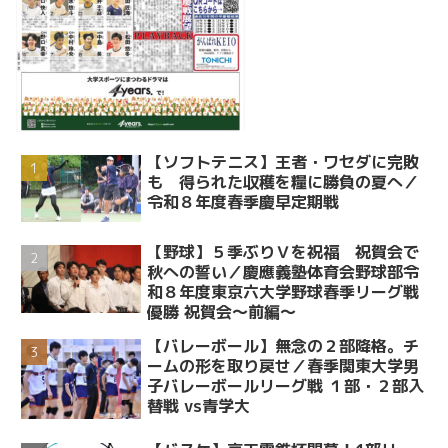
【ソフトテニス】王者・ワセダに完敗
も 得られた収穫を糧に勝負の夏へ／
令和８年度春季慶早定期戦
【野球】５季ぶりＶを祝福 祝賀会で
秋への誓い／慶應義塾体育会野球部令
和８年度東京六大学野球春季リーグ戦
優勝 祝賀会～前編～
【バレーボール】無念の２部降格。チ
ームの形を取り戻せ／春季関東大学男
子バレーボールリーグ戦 １部・２部入
替戦 vs青学大