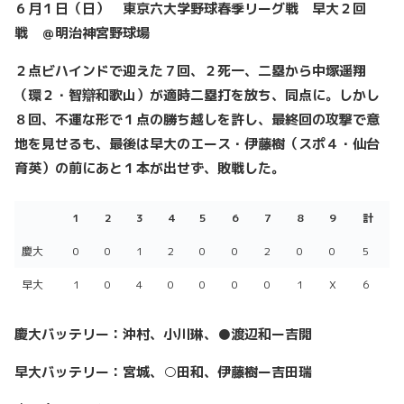
６月１日（日） 東京六大学野球春季リーグ戦 早大２回
戦 ＠明治神宮野球場
２点ビハインドで迎えた７回、２死一、二塁から中塚遥翔
（環２・智辯和歌山）が適時二塁打を放ち、同点に。しかし
８回、不運な形で１点の勝ち越しを許し、最終回の攻撃で意
地を見せるも、最後は早大のエース・伊藤樹（スポ４・仙台
育英）の前にあと１本が出せず、敗戦した。
1
2
3
4
5
6
7
8
9
計
1
2
3
4
5
6
7
8
9
計
慶大
0
0
1
2
0
0
2
0
0
5
早大
1
0
4
0
0
0
0
1
X
6
慶大バッテリー：沖村、小川琳、●渡辺和ー吉開
早大バッテリー：宮城、○田和、伊藤樹ー吉田瑞