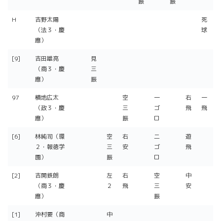
振
振
H
吉野太陽
死
（法３・慶
球
應）
[9]
吉田雄亮
見
（商３・慶
三
應）
振
97
横地広太
空
一
右
一
（政３・慶
三
ゴ
飛
飛
應）
振
ロ
[6]
林純司（環
空
右
二
遊
２・報徳学
三
安
ゴ
飛
園）
振
ロ
[2]
吉開鉄朗
左
右
空
中
（商３・慶
２
飛
三
安
應）
振
[1]
沖村要（商
中