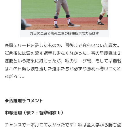
丸田の二盗で無死二塁の好機拡大も力及ばず
序盤にリードを許したものの、最後まで食らいついた慶大。
試合後には涙を流す選手も少なくなかった。春の早慶戦は２
連敗という結果に終わったが、秋のリーグ戦、そして早慶戦
はこの日悔し涙を流した選手たちが必ずや勝利へ導いてくれ
るだろう。
◆活躍選手コメント
中塚遥翔（環２・智辯和歌山）
チャンスで一本打ててよかったです！秋は全大学から勝ち点