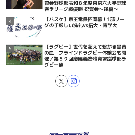
育会野球部令和８年度東京六大学野球
春季リーグ戦優勝 祝賀会～後編～
【バスケ】京王電鉄杯開幕！1部リー
グの手厳しい洗礼vs拓大・青学大
【ラグビー】世代を超えて繋がる黒黄
の血 ブラインドラグビー体験会も開
催／第５９回慶應義塾體育會蹴球部ラ
グビー祭