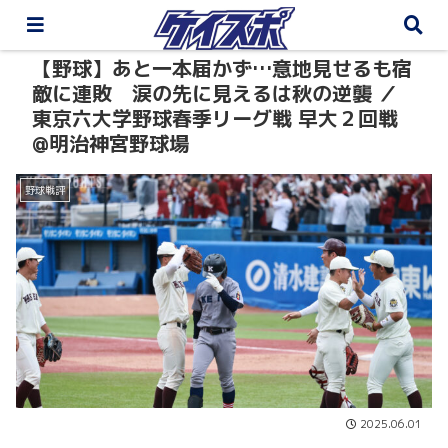
【野球】あと一本届かず…意地見せるも宿
敵に連敗 涙の先に見えるは秋の逆襲 ／
東京六大学野球春季リーグ戦 早大２回戦
@明治神宮野球場
野球戦評
2025.06.01