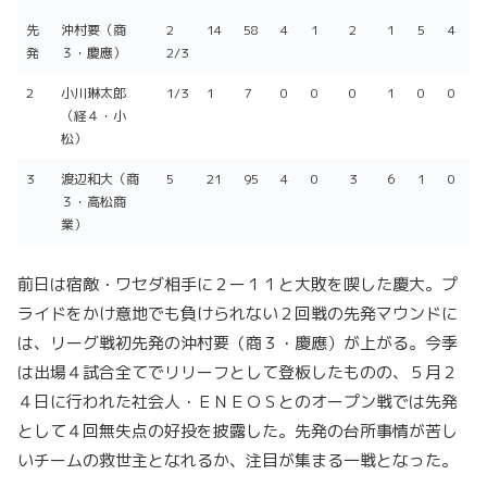
選手
投
打
投
被
被
与
三
失
自
先
沖村要（商
2
14
58
4
1
2
1
5
4
球
者
球
安
本
四
振
点
責
発
３・慶應）
2/3
回
数
打
塁
死
点
打
球
2
小川琳太郎
1/3
1
7
0
0
0
1
0
0
（経４・小
松）
3
渡辺和大（商
5
21
95
4
0
3
6
1
0
３・高松商
業）
前日は宿敵・ワセダ相手に２ー１１と大敗を喫した慶大。プ
ライドをかけ意地でも負けられない２回戦の先発マウンドに
は、リーグ戦初先発の沖村要（商３・慶應）が上がる。今季
は出場４試合全てでリリーフとして登板したものの、５月２
４日に行われた社会人・ＥＮＥＯＳとのオープン戦では先発
として４回無失点の好投を披露した。先発の台所事情が苦し
いチームの救世主となれるか、注目が集まる一戦となった。