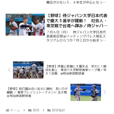
機会が少ない３、４年生が中心となって
戦うMature Cup。本大会に出場する慶大
は、法大との一戦に臨んだ。試合は法大
に２度追い付く粘りを見せると、１点ビ...
【野球】侍ジャパン大学日本代表
野球イベント・その他
で慶大３選手が躍動！ 社会人・
東芝戦で台湾へ弾み／侍ジャパン
大学日本代表直前合宿５日目
７月６日（月） 侍ジャパン大学日本代
表直前合宿＠バッティングパレス相石ス
タジアムひらつか７月２日から始まった
侍ジャパン大学代表の直前合宿。慶大か
らは今津慶介（総４・旭川東）、渡辺和
大（商４・高松商業）、林純司（環３・
報徳学園）の３選手が選出...
【野球】序盤と終盤に大量失点 早大に１勝
目を献上 東京六大学野球春季リーグ戦／早
大１回戦 @明治神宮野球場
【野球】投打噛み合い法大に勝利 若い力が
躍動 ／ 春季フレッシュトーナメント 法大戦
＠明治神宮野球場
ホーム
野球
野球戦評