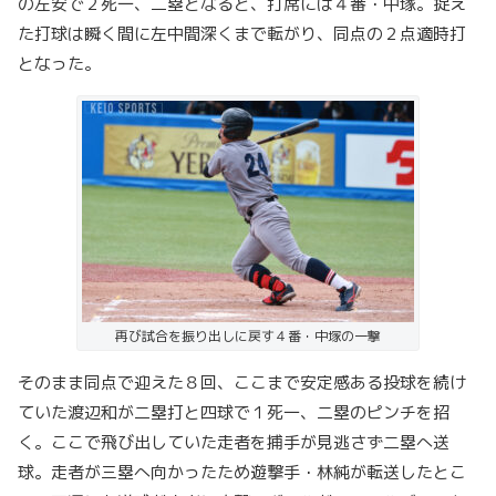
の左安で２死一、二塁となると、打席には４番・中塚。捉え
た打球は瞬く間に左中間深くまで転がり、同点の２点適時打
となった。
再び試合を振り出しに戻す４番・中塚の一撃
そのまま同点で迎えた８回、ここまで安定感ある投球を続け
ていた渡辺和が二塁打と四球で１死一、二塁のピンチを招
く。ここで飛び出していた走者を捕手が見逃さず二塁へ送
球。走者が三塁へ向かったため遊撃手・林純が転送したとこ