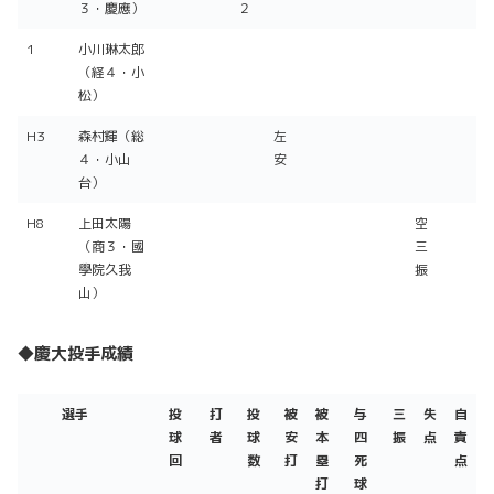
３・慶應）
２
1
小川琳太郎
（経４・小
松）
H3
森村輝（総
左
４・小山
安
台）
H8
上田太陽
空
（商３・國
三
學院久我
振
山）
◆慶大投手成績
選手
投
打
投
被
被
与
三
失
自
球
者
球
安
本
四
振
点
責
回
数
打
塁
死
点
打
球