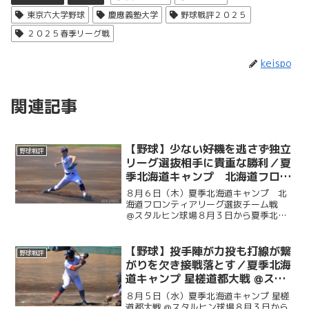
東京六大学野球
慶應義塾大学
野球戦評２０２５
２０２５春季リーグ戦
keispo
関連記事
【野球】少ない好機を逃さず独立
野球戦評
リーグ選抜相手に貴重な勝利／夏
季北海道キャンプ 北海道フロン
ティアリーグ選抜チーム戦 ＠ス
８月６日（木）夏季北海道キャンプ 北
タルヒン球場
海道フロンティアリーグ選抜チーム戦
＠スタルヒン球場８月３日から夏季北海
道キャンプに臨んでいる慶大。この日は
北海道の独立リーグである北海道フロン
ティアリーグの選抜チームと試合を行っ
【野球】投手陣が力投も打線が繋
野球戦評
た。初回に今津慶介（総４...
がりを欠き接戦落とす／夏季北海
道キャンプ 星槎道都大戦 @スタ
ルヒン球場
８月５日（水）夏季北海道キャンプ 星槎
道都大戦 @スタルヒン球場８月３日から