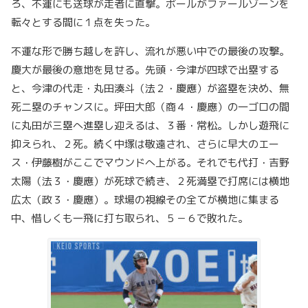
ろ、不運にも送球が走者に直撃。ボールがファールゾーンを
転々とする間に１点を失った。
不運な形で勝ち越しを許し、流れが悪い中での最後の攻撃。
慶大が最後の意地を見せる。先頭・今津が四球で出塁する
と、今津の代走・丸田湊斗（法２・慶應）が盗塁を決め、無
死二塁のチャンスに。坪田大郎（商４・慶應）の一ゴロの間
に丸田が三塁へ進塁し迎えるは、３番・常松。しかし遊飛に
抑えられ、２死。続く中塚は敬遠され、さらに早大のエー
ス・伊藤樹がここでマウンドへ上がる。それでも代打・吉野
太陽（法３・慶應）が死球で続き、２死満塁で打席には横地
広太（政３・慶應）。球場の視線その全てが横地に集まる
中、惜しくも一飛に打ち取られ、５－６で敗れた。