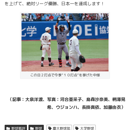
を上げて、絶対リーグ優勝、日本一を達成します！
この日２打点で今季”１０打点”を挙げた中塚
（記事：大泉洋渡、写真：河合亜采子、島森沙奈美、柄澤晃
希、
ウジョンハ、長掛真依、加藤由衣）
野球戦評
野球
慶大野球部
大学野球