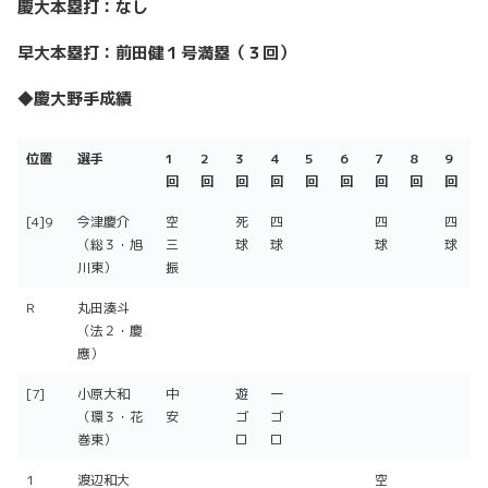
慶大本塁打：なし
早大本塁打：前田健１号満塁（３回）
◆慶大野手成績
位置
選手
1
2
3
4
5
6
7
8
9
回
回
回
回
回
回
回
回
回
位置
選手
1
2
3
4
5
6
7
8
9
[4]9
今津慶介
空
死
四
四
四
回
回
回
回
回
回
回
回
回
（総３・旭
三
球
球
球
球
川東）
振
R
丸田湊斗
（法２・慶
應）
[7]
小原大和
中
遊
一
（環３・花
安
ゴ
ゴ
巻東）
ロ
ロ
1
渡辺和大
空