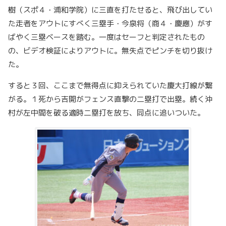
樹（スポ４・浦和学院）に三直を打たせると、飛び出してい
た走者をアウトにすべく三塁手・今泉将（商４・慶應）がす
ばやく三塁ベースを踏む。一度はセーフと判定されたもの
の、ビデオ検証によりアウトに。無失点でピンチを切り抜け
た。
すると３回、ここまで無得点に抑えられていた慶大打線が繋
がる。１死から吉開がフェンス直撃の二塁打で出塁。続く沖
村が左中間を破る適時二塁打を放ち、同点に追いついた。