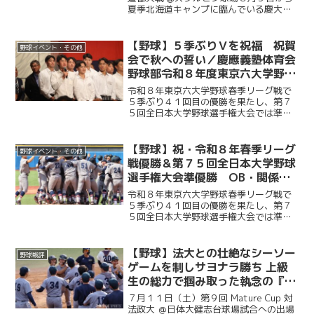
夏季北海道キャンプに臨んでいる慶大。
この日はキャンプ初試合で星槎道都大戦
との一戦。２回と４回に先発・沖村要
（商４・慶應）が相手打線に得点を許
【野球】５季ぶりＶを祝福 祝賀
野球イベント・その他
し、２点を追う展開に。そ...
会で秋への誓い／慶應義塾体育会
野球部令和８年度東京六大学野球
春季リーグ戦優勝 祝賀会～前編
令和８年東京六大学野球春季リーグ戦で
～
５季ぶり４１回目の優勝を果たし、第７
５回全日本大学野球選手権大会では準優
勝を成し遂げた慶大。その快挙を祝う祝
賀会が開催され、ＯＢや関係者ら多くの
人が集まり、選手たちの健闘をたたえ
【野球】祝・令和８年春季リーグ
野球イベント・その他
た。前編では、堀井監督の挨...
戦優勝＆第７５回全日本大学野球
選手権大会準優勝 OB・関係者
からのお祝いメッセージ
令和８年東京六大学野球春季リーグ戦で
５季ぶり４１回目の優勝を果たし、第７
５回全日本大学野球選手権大会では準優
勝を成し遂げた慶大。優勝号外発行にあ
たり、慶應義塾体育会野球部OBや関係者
の皆様から、現役選手たちへ温かい祝福
【野球】法大との壮絶なシーソー
野球戦評
のメッセージをお寄せい...
ゲームを制しサヨナラ勝ち 上級
生の総力で掴み取った執念の『一
勝』／第９回MatureCup・法大
７月１１日（土）第９回 Mature Cup 対
戦
法政大 ＠日体大健志台球場試合への出場