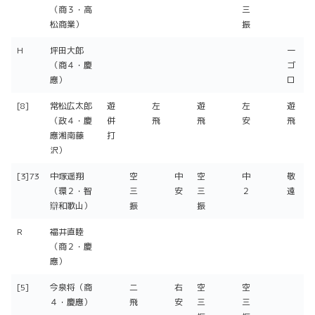
（商３・高
三
松商業）
振
H
坪田大郎
一
（商４・慶
ゴ
應）
ロ
[8]
常松広太郎
遊
左
遊
左
遊
（政４・慶
併
飛
飛
安
飛
應湘南藤
打
沢）
[3]73
中塚遥翔
空
中
空
中
敬
（環２・智
三
安
三
２
遠
辯和歌山）
振
振
R
福井直睦
（商２・慶
應）
[5]
今泉将（商
二
右
空
空
４・慶應）
飛
安
三
三