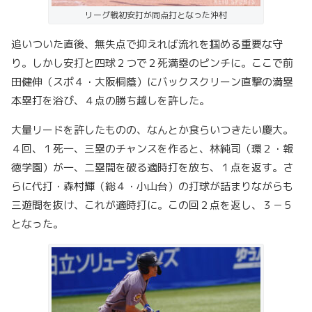
リーグ戦初安打が同点打となった沖村
追いついた直後、無失点で抑えれば流れを掴める重要な守
り。しかし安打と四球２つで２死満塁のピンチに。ここで前
田健伸（スポ４・大阪桐蔭）にバックスクリーン直撃の満塁
本塁打を浴び、４点の勝ち越しを許した。
大量リードを許したものの、なんとか食らいつきたい慶大。
４回、１死一、三塁のチャンスを作ると、林純司（環２・報
徳学園）が一、二塁間を破る適時打を放ち、１点を返す。さ
らに代打・森村輝（総４・小山台）の打球が詰まりながらも
三遊間を抜け、これが適時打に。この回２点を返し、３－５
となった。