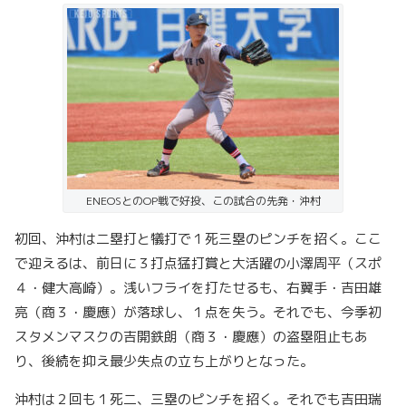
ENEOSとのOP戦で好投、この試合の先発・沖村
初回、沖村は二塁打と犠打で１死三塁のピンチを招く。ここ
で迎えるは、前日に３打点猛打賞と大活躍の小澤周平（スポ
４・健大高崎）。浅いフライを打たせるも、右翼手・吉田雄
亮（商３・慶應）が落球し、１点を失う。それでも、今季初
スタメンマスクの吉開鉄朗（商３・慶應）の盗塁阻止もあ
り、後続を抑え最少失点の立ち上がりとなった。
沖村は２回も１死二、三塁のピンチを招く。それでも吉田瑞