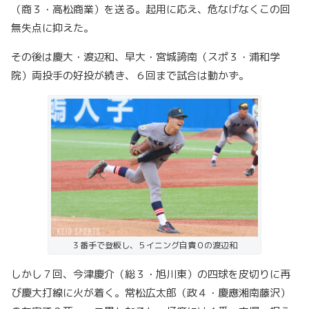
（商３・高松商業）を送る。起用に応え、危なげなくこの回
無失点に抑えた。
その後は慶大・渡辺和、早大・宮城誇南（スポ３・浦和学
院）両投手の好投が続き、６回まで試合は動かず。
３番手で登板し、５イニング自責０の渡辺和
しかし７回、今津慶介（総３・旭川東）の四球を皮切りに再
び慶大打線に火が着く。常松広太郎（政４・慶應湘南藤沢）