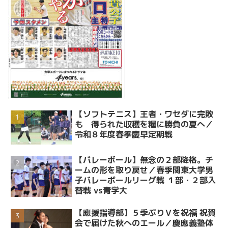
【ソフトテニス】王者・ワセダに完敗
も 得られた収穫を糧に勝負の夏へ／
令和８年度春季慶早定期戦
【バレーボール】無念の２部降格。チ
ームの形を取り戻せ／春季関東大学男
子バレーボールリーグ戦 １部・２部入
替戦 vs青学大
【應援指導部】５季ぶりＶを祝福 祝賀
会で届けた秋へのエール／慶應義塾体