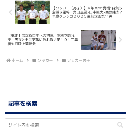
【ソッカー（男子）】４年目の”覚悟”背負う
主将＆副将 角田惠風×田中雄大×西野純太／
早慶クラシコ２０２５直前企画第14弾
【競走】次なる百年への初陣、勝利で飾れ
ず 男女ともに宿敵に敗れる／第１０１回早
慶対抗陸上競技会
ホーム
ソッカー
ソッカー男子
記事を検索