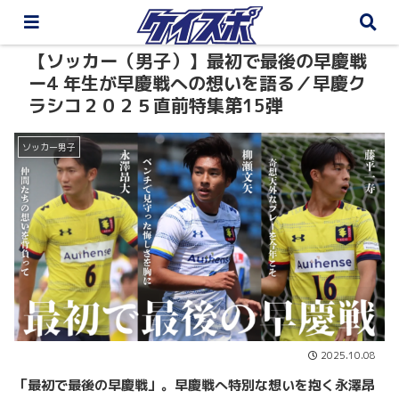
【ソッカー（男子）】最初で最後の早慶戦
ー4 年生が早慶戦への想いを語る／早慶ク
ラシコ２０２５直前特集第15弾
ソッカー男子
2025.10.08
「最初で最後の早慶戦」。早慶戦へ特別な想いを抱く永澤昂