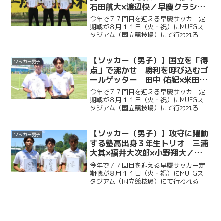
石田航大×渡辺快／早慶クラシコ
２０２６直前企画第６弾
今年で７７回目を迎える早慶サッカー定
期戦が８月１１日（火・祝）にMUFGス
タジアム（国立競技場）にて行われる。
ソッカー部（男子）は昨年に続く早慶戦
連覇目指し、２年ぶりに国立競技場のピ
ッチに立つ。今回ケイスポでは選手だけ
【ソッカー（男子）】国立を「得
ソッカー男子
ではなく、グラウンドマ...
点」で沸かせ 勝利を呼び込むゴ
ールゲッター 田中 佑紀×米田壮
志／早慶クラシコ２０２６直前企
今年で７７回目を迎える早慶サッカー定
画第５弾
期戦が８月１１日（火・祝）にMUFGス
タジアム（国立競技場）にて行われる。
ソッカー部（男子）は昨年に続く早慶戦
連覇目指し、２年ぶりに国立競技場のピ
ッチに立つ。今回ケイスポでは選手だけ
【ソッカー（男子）】攻守に躍動
ソッカー男子
ではなく、グラウンドマ...
する塾高出身３年生トリオ 三浦
大其×福井大次郎×小野翔大／早
慶クラシコ２０２６直前企画第４
今年で７７回目を迎える早慶サッカー定
弾
期戦が８月１１日（火・祝）にMUFGス
タジアム（国立競技場）にて行われる。
ソッカー部（男子）は昨年に続く早慶戦
連覇を目指し、２年ぶりに国立競技場の
ピッチに立つ。今回ケイスポでは選手だ
けではなく、グラウンド...