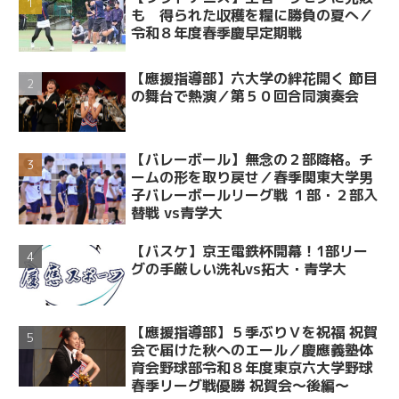
も 得られた収穫を糧に勝負の夏へ／
令和８年度春季慶早定期戦
【應援指導部】六大学の絆花開く 節目
の舞台で熱演／第５０回合同演奏会
【バレーボール】無念の２部降格。チ
ームの形を取り戻せ／春季関東大学男
子バレーボールリーグ戦 １部・２部入
替戦 vs青学大
【バスケ】京王電鉄杯開幕！1部リー
グの手厳しい洗礼vs拓大・青学大
【應援指導部】５季ぶりＶを祝福 祝賀
会で届けた秋へのエール／慶應義塾体
育会野球部令和８年度東京六大学野球
春季リーグ戦優勝 祝賀会～後編～