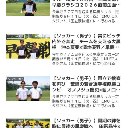
早慶クラシコ２０２６直前企画第
９弾
今年で７７回目を迎える早慶サッカー定
期戦が８月１１日（火・祝）にMUFGス
タジアム（国立競技場）にて行われる。
ソッカー部（男子）は昨年に続く早慶戦
連覇目指し、２年ぶりに国立競技場のピ
ッチに立つ。今回ケイスポでは選手だけ
【ソッカー（男子）】常にピッチ
ソッカー男子
ではなく、グラウンドマ...
内外で奔走 チームを支える大黒
柱 沖本夏斐×清水優羽／早慶ク
ラシコ２０２６直前企画第８弾
今年で７７回目を迎える早慶サッカー定
期戦が８月１１日（火・祝）にMUFGス
タジアム（国立競技場）にて行われる。
ソッカー部（男子）は昨年に続く早慶戦
連覇目指し、２年ぶりに国立競技場のピ
ッチに立つ。今回ケイスポでは選手だけ
【ソッカー（男子）】国立で歓喜
ソッカー男子
ではなく、グラウンドマ...
を再び 荒鷲の若き選手権優勝コ
ンビ オノノジュ慶吏×堀ノ口瑛
太／早慶クラシコ２０２６直前企
今年で７７回目を迎える早慶サッカー定
画第７弾
期戦が８月１１日（火・祝）にMUFGス
タジアム（国立競技場）にて行われる。
ソッカー部（男子）は昨年に続く早慶戦
連覇目指し、２年ぶりに国立競技場のピ
ッチに立つ。今回ケイスポでは選手だけ
【ソッカー（男子）】同期の絆を
ソッカー男子
ではなく、グラウンドマ...
胸に最後の早慶戦へ 田形昂生×