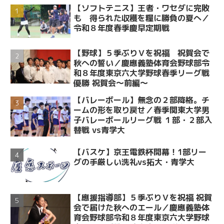
【ソフトテニス】王者・ワセダに完敗
も 得られた収穫を糧に勝負の夏へ／
令和８年度春季慶早定期戦
【野球】５季ぶりＶを祝福 祝賀会で
秋への誓い／慶應義塾体育会野球部令
和８年度東京六大学野球春季リーグ戦
優勝 祝賀会～前編～
【バレーボール】無念の２部降格。チ
ームの形を取り戻せ／春季関東大学男
子バレーボールリーグ戦 １部・２部入
替戦 vs青学大
【バスケ】京王電鉄杯開幕！1部リー
グの手厳しい洗礼vs拓大・青学大
【應援指導部】５季ぶりＶを祝福 祝賀
会で届けた秋へのエール／慶應義塾体
育会野球部令和８年度東京六大学野球