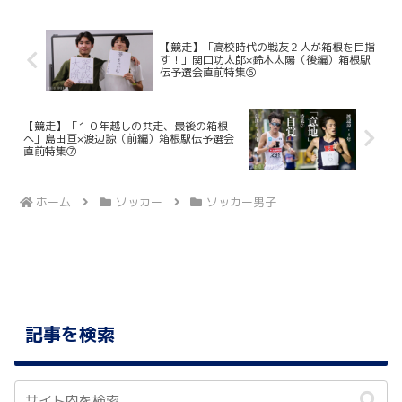
ではなく、グラウンドマ...
【競走】「高校時代の戦友２人が箱根を目指
す！」関口功太郎×鈴木太陽（後編）箱根駅
伝予選会直前特集⑥
【競走】「１０年越しの共走、最後の箱根
へ」島田亘×渡辺諒（前編）箱根駅伝予選会
直前特集⑦
ホーム
ソッカー
ソッカー男子
記事を検索