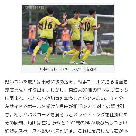
田中のミドルシュートで１点を返す
勢いづいた慶大は果敢に攻め込み、相手ゴールに迫る場面を
幾度となく作り出す。しかし、東海大DF陣の堅固なブロック
に阻まれ、なかなか追加点を奪うことができない。８４分、
左サイドでボールを受けた角田が相手DFと１対１の駆け引
き。相手がパスコースを消そうとスライディングを仕掛けた
その瞬間、角田は左足でGKとDFの間のGKが飛び出しづらい
絶妙なスペースへ鋭いパスを通す。これに反応した立石が体