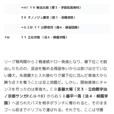
→HT １９ 朔浩太朗（理３・学習院高等科）
３０ オノノジュ慶吏（政１・前橋育英）
→６２分 １７ 辻野悠河（商４・暁星国際）
FW
１１ 立石宗悟 （法４・桐蔭学園）
リーグ戦再開から２戦連続ドロー発進となり、最下位こそ脱
出したものの、混迷を極める残留争いからは抜け出せていな
い慶大。先週慶大と入れ替わりで最下位に沈んだ東海大から
勝ち点３を奪うことは至上命題だ。しかし、開始直後にチャ
ンスを作ったのは東海大。ＣＢ
斎藤大雅（文３・立命館宇治
／京都サンガF.C.U-18）
から右ＳＢ
藤平一寿（法４・桐蔭学
園）
へ送られたパスを相手ボランチに奪われると、そのまま
ゴール前までドリブルで運ばれる。それでも、ここは守護