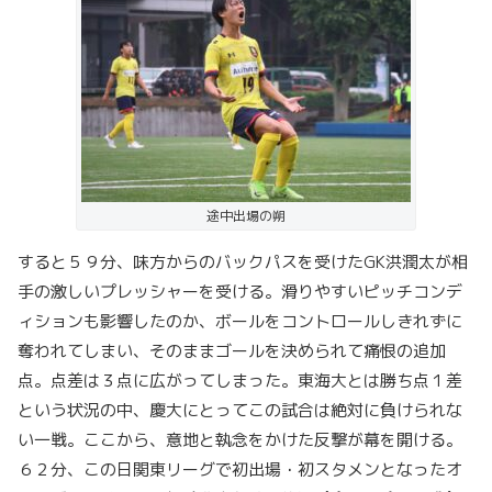
途中出場の朔
すると５９分、味方からのバックパスを受けたGK洪潤太が相
手の激しいプレッシャーを受ける。滑りやすいピッチコンデ
ィションも影響したのか、ボールをコントロールしきれずに
奪われてしまい、そのままゴールを決められて痛恨の追加
点。点差は３点に広がってしまった。東海大とは勝ち点１差
という状況の中、慶大にとってこの試合は絶対に負けられな
い一戦。ここから、意地と執念をかけた反撃が幕を開ける。
６２分、この日関東リーグで初出場・初スタメンとなったオ