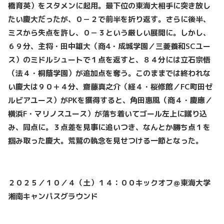
橋育英）をスタメンに起用。最下位の東海大相手に突き放し
たい慶大だったが、０－２で前半を折り返す。さらに後半、
ミスから失点を許し、０－３という厳しい展開に。しかし、
６９分、主将・田中雄大（商4・成城学園／三菱養和SCユー
ス）のミドルシュートで１点を返すと、８４分には立石宗悟
（法４・桐蔭学園）が追加点を奪う。このままでは終われな
い慶大は９０＋４分、齋藤真之介（経４・桜修館／FC町田ゼ
ルビアユース）がPKを獲得すると、角田惠風（商４・慶應／
横浜F・マリノスユース）が落ち着いてゴール左上に蹴り込
み、同点に。３点差を見事に追いつき、なんとか勝ち点１を
掴み取った慶大。荒鷲の執念を見せつける一節となった。
２０２５／１０／４（土）１４：００キックオフ＠東海大学
湘南キャンパスグラウンド