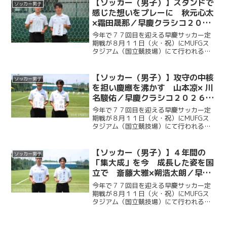
ピッチに立つ。今回ケイスポでは選手だ
【ソッカー（男子）】スタンドで
ソッカー男子
けではなく、グラウンド...
感じた想いをプレーに 秋元心太
×霜田晟那／早慶クラシコ２０２
６直前企画第３弾
今年で７７回目を迎える早慶サッカー定
期戦が８月１１日（火・祝）にMUFGス
タジアム（国立競技場）にて行われる。
ソッカー部（男子）は昨年に続く早慶戦
連覇目指し、２年ぶりに国立競技場のピ
ッチに立つ。今回ケイスポでは選手だけ
【ソッカー（男子）】攻守の中核
ソッカー男子
ではなく、グラウンドマ...
を担い慶應を沸かす 山本凉× 川
名駿佑／早慶クラシコ２０２６直
前企画第２弾
今年で７７回目を迎える早慶サッカー定
期戦が８月１１日（火・祝）にMUFGス
タジアム（国立競技場）にて行われる。
ソッカー部（男子）は昨年に続く早慶戦
連覇目指し、２年ぶりに国立競技場のピ
ッチに立つ。今回ケイスポでは選手だけ
【ソッカー（男子）】４年間の
ソッカー男子
ではなく、グラウンドマ...
「集大成」を今 成長した姿を国
立で 斎藤大雅×朔浩太朗／早慶
クラシコ２０２６直前企画第１弾
今年で７７回目を迎える早慶サッカー定
期戦が８月１１日（火・祝）にMUFGス
タジアム（国立競技場）にて行われる。
ソッカー部（男子）は昨年に続く早慶戦
連覇目指し、２年ぶりに国立競技場のピ
ッチに立つ。今回ケイスポでは選手だけ