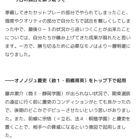
準備してきたセットプレーの部分でやられてしまったこと、
強度やクオリティの部分で自分たちで試合を難しくしてしま
った中で、最後０－３の状況から追いつくことが出来たこと
については、自分たちが積み上げてきた成果が現れたと思い
ます。一方で、勝ち切るために必要なモノはより一層明確に
なりました。
――オノノジュ慶吏（政１・前橋育英）をトップ下で起用
藤井漱介（商３・静岡学園）が出られない状況で、関東選抜
の遠征に行く前に慶吏のコンディションがとても良かったの
で、後期のどこかでデビューさせたいという思いがありまし
た。また、前線に宗悟（＝立石、法４・桐蔭学園）と慶吏を
置くことで、相手への脅威になるという意図で起用しまし
た。