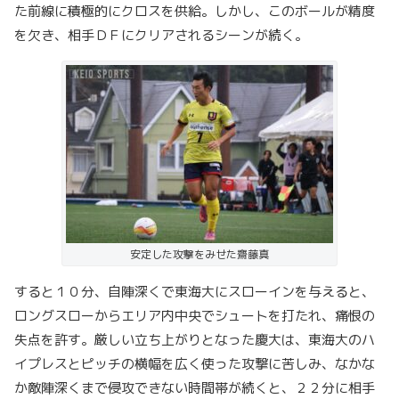
た前線に積極的にクロスを供給。しかし、このボールが精度
を欠き、相手ＤＦにクリアされるシーンが続く。
安定した攻撃をみせた齋藤真
すると１０分、自陣深くで東海大にスローインを与えると、
ロングスローからエリア内中央でシュートを打たれ、痛恨の
失点を許す。厳しい立ち上がりとなった慶大は、東海大のハ
イプレスとピッチの横幅を広く使った攻撃に苦しみ、なかな
か敵陣深くまで侵攻できない時間帯が続くと、２２分に相手