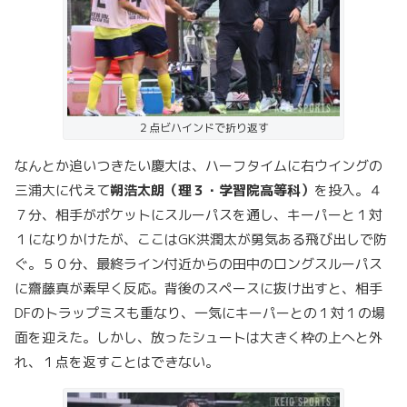
２点ビハインドで折り返す
なんとか追いつきたい慶大は、ハーフタイムに右ウイングの
三浦大に代えて
朔浩太朗（理３・学習院高等科）
を投入。４
７分、相手がポケットにスルーパスを通し、キーパーと１対
１になりかけたが、ここはGK洪潤太が勇気ある飛び出しで防
ぐ。５０分、最終ライン付近からの田中のロングスルーパス
に齋藤真が素早く反応。背後のスペースに抜け出すと、相手
DFのトラップミスも重なり、一気にキーパーとの１対１の場
面を迎えた。しかし、放ったシュートは大きく枠の上へと外
れ、１点を返すことはできない。