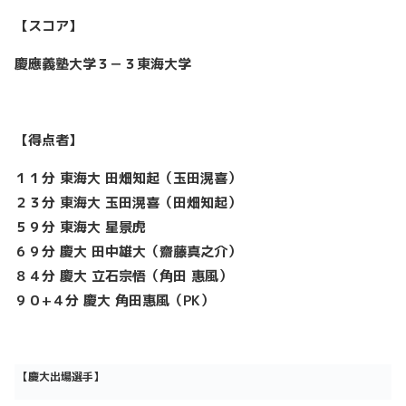
【スコア】
慶應義塾大学３－３東海大学
【得点者】
１１分 東海大 田畑知起（玉田滉喜）
２３分 東海大 玉田滉喜（田畑知起）
５９分 東海大 星景虎
６９分 慶大 田中雄大（齋藤真之介）
８４分 慶大 立石宗悟（角田 惠風）
９０+４分 慶大 角田惠風（PK）
【慶大出場選手】