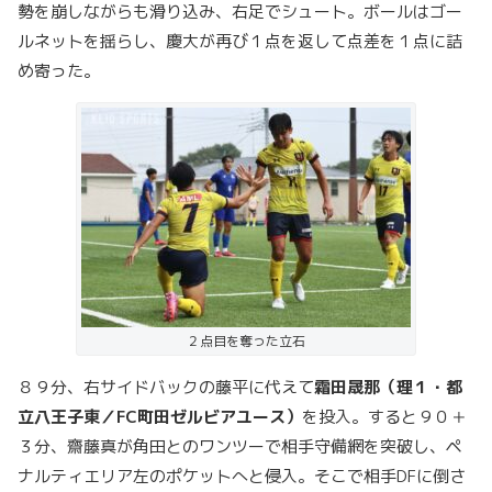
勢を崩しながらも滑り込み、右足でシュート。ボールはゴー
ルネットを揺らし、慶大が再び１点を返して点差を１点に詰
め寄った。
２点目を奪った立石
８９分、右サイドバックの藤平に代えて
霜田晟那（理１・都
立八王子東／FC町田ゼルビアユース）
を投入。すると９０＋
３分、齋藤真が角田とのワンツーで相手守備網を突破し、ペ
ナルティエリア左のポケットへと侵入。そこで相手DFに倒さ