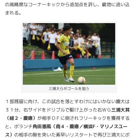
の高精度なコーナーキックから追加点を許し、窮地に追い込
まれる。
三浦大らがゴールを狙う
１部残留に向け、この試合を落とすわけにはいかない慶大は
３１分、右サイドをドリブルで駆け上がった右ＷＧ
三浦大其
（経２・慶應）
が相手ＤＦに倒されフリーキックを獲得する
と、ボランチ
角田惠風（商４・慶應／横浜F・マリノスユー
ス）
の相手の隙を突いた素早いリスタートで再び三浦大にボ