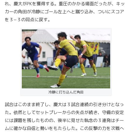
れ、慶大がPKを獲得する。重圧のかかる場面だったが、キッ
カーの角田が冷静にゴール左上へと蹴り込み、ついにスコア
を３−３の同点に戻す。
冷静に打ち込んだ角田
試合はこのまま終了し、慶大は３試合連続の引き分けとなっ
た。依然としてセットプレーからの失点が続き、守備の安定
には課題を残したものの、後半に見せた執念の３連発はチー
ムに確かな自信と勢いをもたらした。この反撃の力を次戦へ