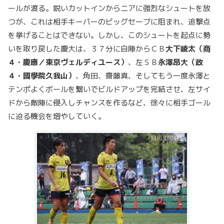
ールが渡る。鋭いカットインからニアに強烈なシュートを放
つが、これは相手キーパーのビッグセーブに阻まれ、追撃点
を挙げることはできない。しかし、このシュートを起点に勢
いを取り戻した慶大は、３７分に自陣からＣＢ
大下崚太（商
４・慶應／東京ヴェルディユース）
、左ＳＢ
永澤昂大（政
４・國學院久我山）
、角田、齋藤真、そしてもう一度永澤と
テンポよくボールを繋いでビルドアップを完結させ、左サイ
ドから敵陣に侵入しチャンスを作るなど、徐々に相手ゴール
に迫る機会を増やしていく。