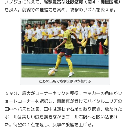
ノノジュに代えて、経験豊富な
辻野悠河（商４・暁星国際）
を投入。前線での推進力を高め、攻撃のリズムを変える。
辻野の出場で攻撃に厚みが加わる
６９分、慶大がコーナーキックを獲得。キッカーの角田がシ
ョートコーナーを選択し、齋藤真が受けてバイタルエリアの
田中へパスを送る。田中は迷わず右足を振り抜き、放たれた
ボールは美しい弧を描きながらゴール右隅へと吸い込まれ
た。待望の１点を返し、反撃の狼煙を上げる。