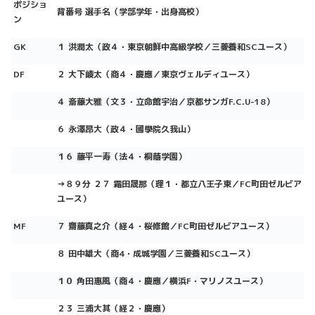
ポジショ
背番号 選手名（学部学年・出身高校）
ン
GK
１ 洪潤太（政４・東京朝鮮中高級学校／三菱養和SCユース）
DF
２ 大下崚太（商４・慶應／東京ヴェルディユース）
４ 斎藤大雅（文３・立命館宇治／京都サンガF.C.U-18）
６ 永澤昂大（政４・國學院久我山）
１６ 藤平一寿（法４・桐蔭学園）
→８９分 ２７ 霜田晟那（理１・都立八王子東／FC町田ゼルビア
ユース）
MF
７ 齋藤真之介（経４・桜修館／FC町田ゼルビアユース）
８ 田中雄大（商4・成城学園／三菱養和SCユース）
１０ 角田惠風（商４・慶應／横浜F・マリノスユース）
２３ 三浦大其（経２・慶應）