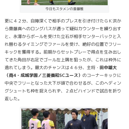
今日もスタメンの斎藤雅
更に４２分、自陣深くで相手のプレスを引き付けたＧＫ洪か
ら齋藤真へのロングパスが通って疑似カウンターを繰り出す
と、永澤からボールを受けた立石が相手センターバックと入
れ替わるタイミングでファールを受け、絶好の位置でフリー
キックを獲得する。前期からセットプレーで得点を生み出し
てきた角田が右足でゴール左上隅を狙ったが、これは枠外に
逸れてしまう。最大のチャンスは４６分、主将・
田中雄大
（商4・成城学園／三菱養和SCユース）
のコーナーキックに
中央でフリーとなった大下が頭で合わせるが、このヘディン
グシュートも枠を捉えられず、２点ビハインドで試合を折り
返した。