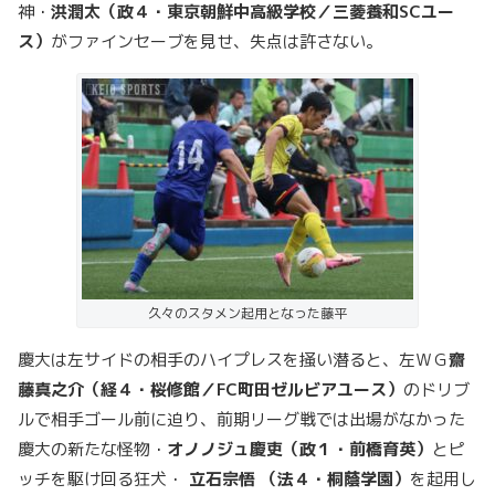
神・
洪潤太（政４・東京朝鮮中高級学校／三菱養和SCユー
ス）
がファインセーブを見せ、失点は許さない。
久々のスタメン起用となった藤平
慶大は左サイドの相手のハイプレスを掻い潜ると、左ＷＧ
齋
藤真之介（経４・桜修館／FC町田ゼルビアユース）
のドリブ
ルで相手ゴール前に迫り、前期リーグ戦では出場がなかった
慶大の新たな怪物・
オノノジュ慶吏（政１・前橋育英）
とピ
ッチを駆け回る狂犬・
立石宗悟 （法４・桐蔭学園）
を起用し