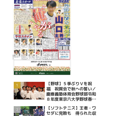
【野球】５季ぶりＶを祝
福 祝賀会で秋への誓い／
慶應義塾体育会野球部令和
８年度東京六大学野球春季
リーグ戦優勝 祝賀会～前編
【ソフトテニス】王者・ワ
～
セダに完敗も 得られた収