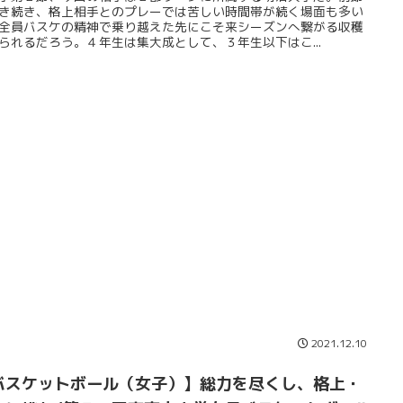
き続き、格上相手とのプレーでは苦しい時間帯が続く場面も多い
全員バスケの精神で乗り越えた先にこそ来シーズンへ繋がる収穫
られるだろう。４年生は集大成として、３年生以下はこ...
2021.12.10
バスケットボール（女子）】総力を尽くし、格上・