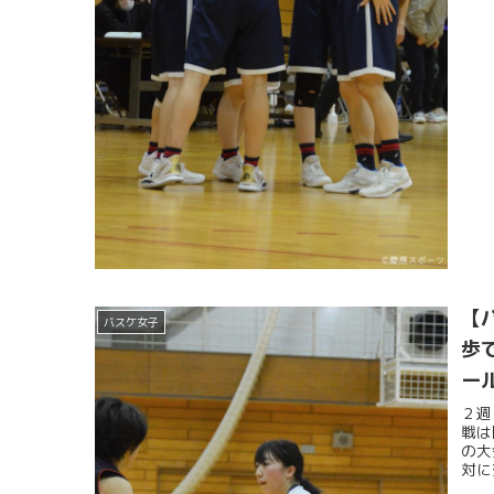
【
バスケ女子
歩
ー
２週
戦は
の大
対に