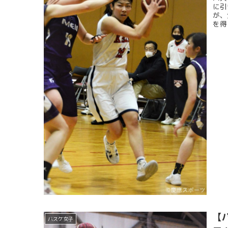
に引
が、
を得
【
バスケ女子