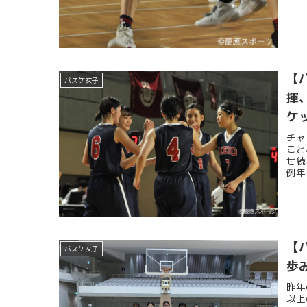
【
バスケ女子
揮
ケ
チャ
こと
せ続
例年
【
バスケ女子
歩
昨年
以上