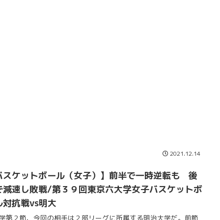
2021.12.14
バスケットボール（女子）】前半で一時逆転も 後
で減速し敗戦/第３９回東京六大学女子バスケットボ
ル対抗戦vs明大
学第２節、今回の相手は２部リーグに所属する明治大学だ。前節