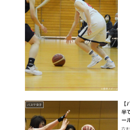
【
バスケ女子
半
ー
六大