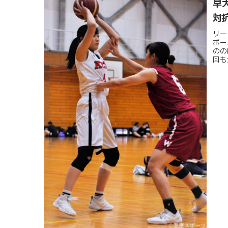
早
対
リー
ボー
のの
回も