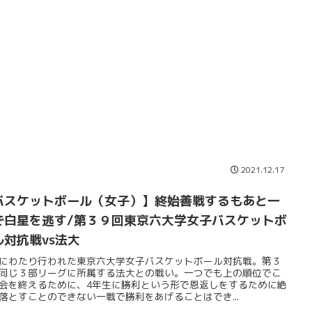
2021.12.17
バスケットボール（女子）】終始善戦するもあと一
で白星を逃す/第３９回東京六大学女子バスケットボ
ル対抗戦vs法大
にわたり行われた東京六大学女子バスケットボール対抗戦。第３
同じ３部リーグに所属する法大との戦い。一つでも上の順位でこ
会を終えるために、4年生に勝利という形で恩返しをするために絶
落とすことのできない一戦で勝利をあげることはでき...