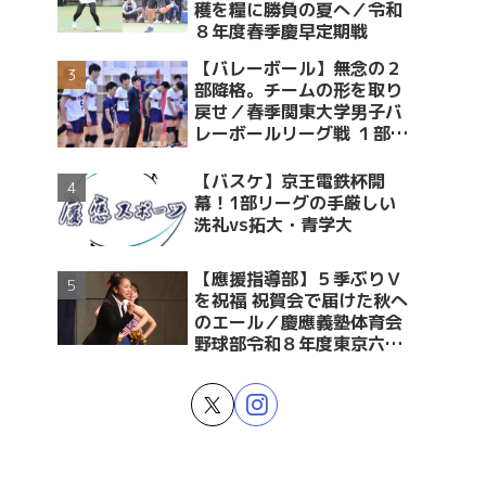
穫を糧に勝負の夏へ／令和
８年度春季慶早定期戦
【バレーボール】無念の２
部降格。チームの形を取り
戻せ／春季関東大学男子バ
レーボールリーグ戦 １部・
２部入替戦 vs青学大
【バスケ】京王電鉄杯開
幕！1部リーグの手厳しい
洗礼vs拓大・青学大
【應援指導部】５季ぶりＶ
を祝福 祝賀会で届けた秋へ
のエール／慶應義塾体育会
野球部令和８年度東京六大
学野球春季リーグ戦優勝 祝
賀会～後編～