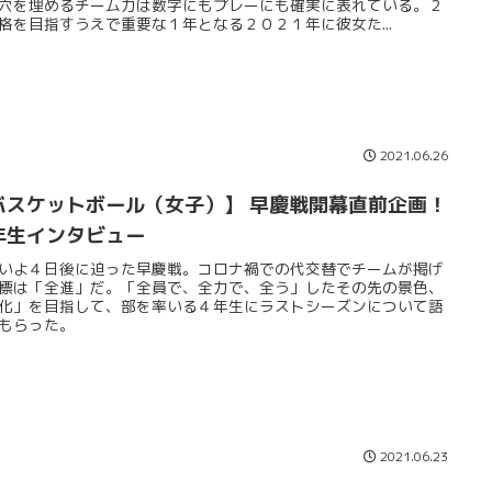
穴を埋めるチーム力は数字にもプレーにも確実に表れている。２
格を目指すうえで重要な１年となる２０２１年に彼女た...
2021.06.26
バスケットボール（女子）】 早慶戦開幕直前企画！
年生インタビュー
いよ４日後に迫った早慶戦。コロナ禍での代交替でチームが掲げ
標は「全進」だ。「全員で、全力で、全う」したその先の景色、
化」を目指して、部を率いる４年生にラストシーズンについて語
もらった。
2021.06.23