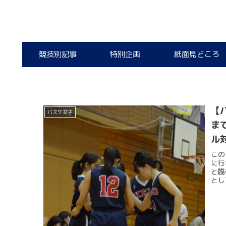
競技別記事
特別企画
紙面見どころ
【
バスケ女子
ま
ル
この
に行
と臨
とし