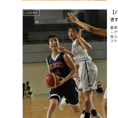
【
バスケ女子
き
着実
ーグ
見ら
スケ