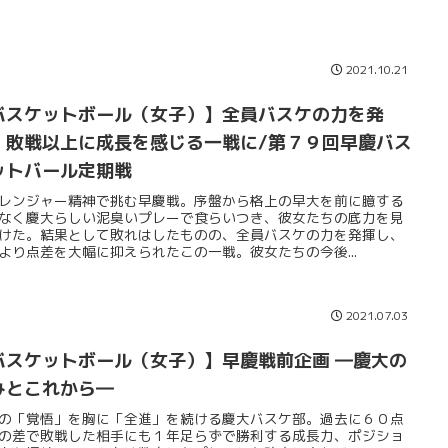
2021.10.21
バスケットボール（女子）】全員バスケの力を発
、敗戦以上に成長を感じる一戦に/第７９回早慶バス
ットバール定期戦
レンジャー精神で挑む早慶戦。序盤から格上の早大を前に臆する
なく慶大らしい泥臭いプレーで食らいつき、彼女たちの底力を見
けた。結果として敗れはしたものの、全員バスケの力を発揮し、
より点差を大幅に抑えられたこの一戦。彼女たちの今後...
2021.07.03
バスケットボール（女子）】早慶戦前企画 ―慶大の
みとこれから―
の「覚悟」を胸に「全進」を続ける慶大バスケ部。過去に６０点
の差で敗戦した相手にも１年足らずで勝利する成長力、ポジショ