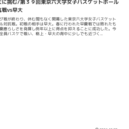
大に挑む/第３９回東京六大学女子バスケットボール
抗戦vs早大
グ戦が終わり、休む間もなく開幕した東京六大学女子バスケット
ル対抗戦。初戦の相手は早大。春に行われた早慶戦では敗れたも
慶應らしさを発揮し例年以上に得点を抑えることに成功した。今
全員バスケで戦い、格上・早大の背中に少しでも近づく...