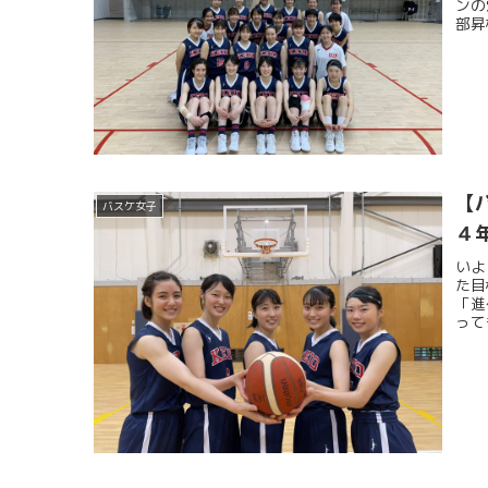
ンの
部昇
【
バスケ女子
４
いよ
た目
「進
って