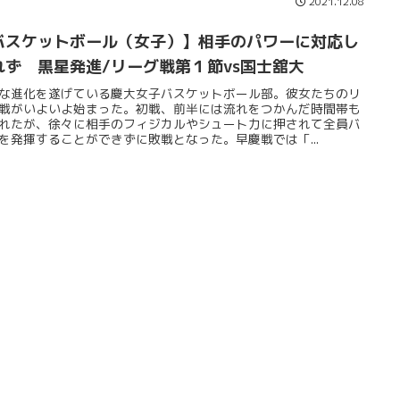
2021.12.08
バスケットボール（女子）】相手のパワーに対応し
れず 黒星発進/リーグ戦第１節vs国士舘大
な進化を遂げている慶大女子バスケットボール部。彼女たちのリ
戦がいよいよ始まった。初戦、前半には流れをつかんだ時間帯も
れたが、徐々に相手のフィジカルやシュート力に押されて全員バ
を発揮することができずに敗戦となった。早慶戦では「...