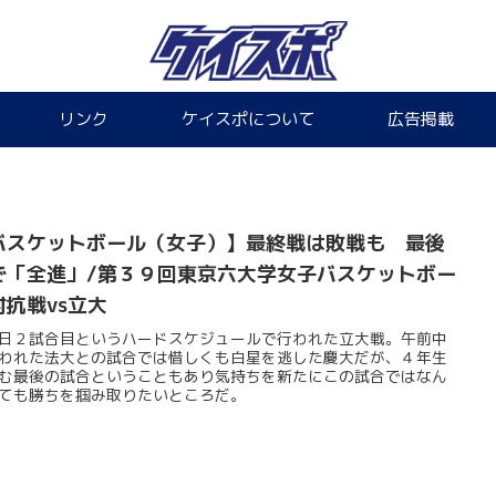
リンク
ケイスポについて
広告掲載
バスケットボール（女子）】最終戦は敗戦も 最後
で「全進」/第３９回東京六大学女子バスケットボー
対抗戦vs立大
日２試合目というハードスケジュールで行われた立大戦。午前中
われた法大との試合では惜しくも白星を逃した慶大だが、４年生
む最後の試合ということもあり気持ちを新たにこの試合ではなん
ても勝ちを掴み取りたいところだ。