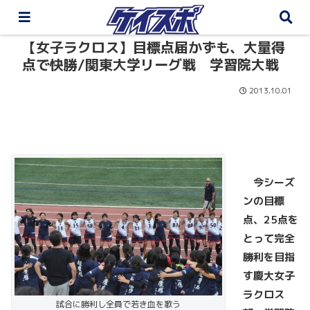
【女子ラクロス】目標点届かずも、大量得
点で快勝/関東大学リーグ戦 学習院大戦
2013.10.01
今シーズ
ンの目標
点、25
点を
とって完全
勝利を目指
す慶大女子
ラクロス
試合に勝利し全員で若き血を歌う