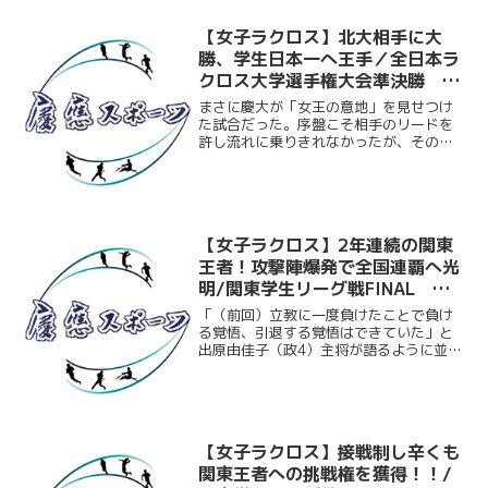
学生2連覇に輝い...
【女子ラクロス】北大相手に大
勝、学生日本一へ王手／全日本ラ
クロス大学選手権大会準決勝 北
大戦
まさに慶大が「女王の意地」を見せつけ
た試合だった。序盤こそ相手のリードを
許し流れに乗りきれなかったが、その後
はスピードを活かした攻撃で慶大が圧
倒。後半には相手に得点をまったく許さ
ず、10点差以上をつけて大勝し決勝戦へ
の切符を勝ち取った。
【女子ラクロス】2年連続の関東
王者！攻撃陣爆発で全国連覇へ光
明/関東学生リーグ戦FINAL 立
大戦
「（前回）立教に一度負けたことで負け
る覚悟、引退する覚悟はできていた」と
出原由佳子（政4）主将が語るように並々
ならぬ決意で臨んだ関東学生リーグ決
勝。相手はリーグ戦で完敗を喫した立
大。1点を争う勝負と予想されたが、開始
早々から出原、小川絵里子...
【女子ラクロス】接戦制し辛くも
関東王者への挑戦権を獲得！！/