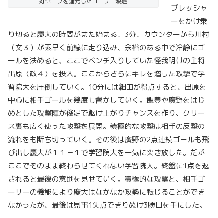
好セーブを連発したゴーリー渡邉
プレッシャ
ーをかけ乗
り切ると慶大の時間がまた始まる。3分、カウンターから川村
（文３）が素早く前線に走り込み、余裕のある中で冷静にゴ
ールを決めると、ここでベンチ入りしていた怪我明けの主将
出原（政４）を投入。ここからさらにキレを増した攻撃で学
習院大を圧倒していく。10分には細田が得点すると、出原を
中心に相手ゴールを幾度も脅かしていく。飯豊や廣野をはじ
めとした攻撃陣が俊足で駆け上がりチャンスを作り、クリー
ス裏も広く使った攻撃を展開。積極的な攻撃は相手の反撃の
流れをも断ち切っていく。その後は廣野の2点連続ゴールも飛
び出し慶大が１１－１で学習院大を一気に突き放した。だが
ここでそのまま終わらせてくれない学習院大。終盤に1点を返
されると最後の意地を見せていく。積極的な攻撃と、相手ゴ
ーリーの機能により慶大はなかなか攻勢に転じることができ
なかったが、最後は見事1失点できりぬけ3勝目を手にした。