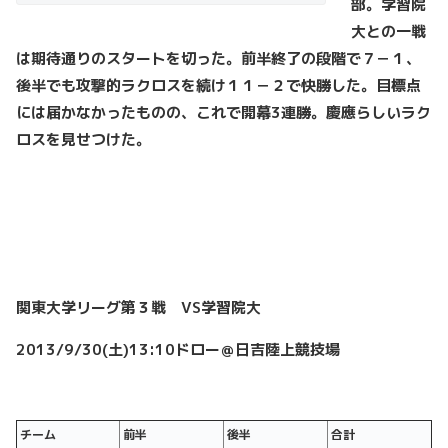
部。学習院
大との一戦
は期待通りのスタートを切った。前半終了の段階で７－１、
後半でも攻撃的ラクロスを続け１１－２で快勝した。目標点
には届かなかったものの、これで開幕3
連勝。慶應らしいラク
ロスを見せつけた。
関東大学リーグ第３戦 VS学習院大
2013/9/30(
土)13:10ドロー＠日吉陸上競技場
チーム
前半
後半
合計