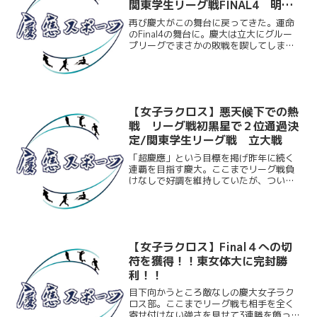
関東学生リーグ戦FINAL4 明大
戦
再び慶大がこの舞台に戻ってきた。運命
のFinal4の舞台に。慶大は立大にグルー
プリーグでまさかの敗戦を喫してしまい
グループリーグ2位で予選を通過。Final4
ではグループリーグを圧倒的な強さで勝
ち上がってきた明大と対戦することとな
った。明大...
【女子ラクロス】悪天候下での熱
戦 リーグ戦初黒星で２位通過決
定/関東学生リーグ戦 立大戦
「超慶應」という目標を掲げ昨年に続く
連覇を目指す慶大。ここまでリーグ戦負
けなしで好調を維持していたが、ついに
この日立大に敗れてしまった。試合は降
りしきる雨の中、行われたが前半から慶
大は雨の影響からか正確さに欠けたプレ
ーで苦戦。一方、一足早く...
【女子ラクロス】Final４への切
符を獲得！！東女体大に完封勝
利！！
目下向かうところ敵なしの慶大女子ラク
ロス部。ここまでリーグ戦も相手を全く
寄せ付けない強さを見せて3連勝を飾って