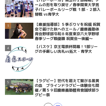
ームの形を取り戻せ／春季関東大学男
子バレーボールリーグ戦 １部・２部入
替戦 vs青学大
【應援指導部】５季ぶりＶを祝福 祝賀
会で届けた秋へのエール／慶應義塾体
育会野球部令和８年度東京六大学野球
春季リーグ戦優勝 祝賀会～後編～
【バスケ】京王電鉄杯開幕！1部リー
グの手厳しい洗礼vs拓大・青学大
【ラグビー】世代を超えて繋がる黒黄
の血 ブラインドラグビー体験会も開
催／第５９回慶應義塾體育會蹴球部ラ
グビー祭