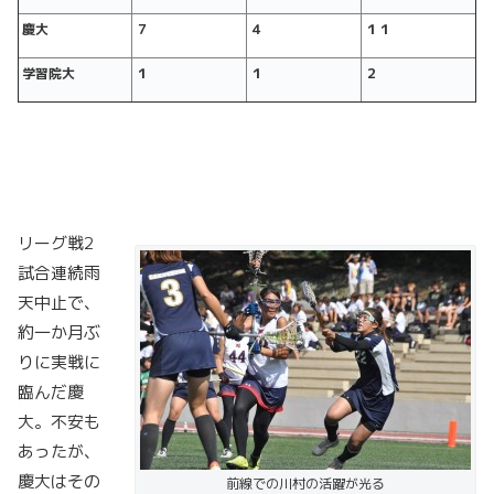
慶大
７
４
１１
学習院大
１
１
２
リーグ戦2
試合連続雨
天中止で、
約一か月ぶ
りに実戦に
臨んだ慶
大。不安も
あったが、
慶大はその
前線での川村の活躍が光る