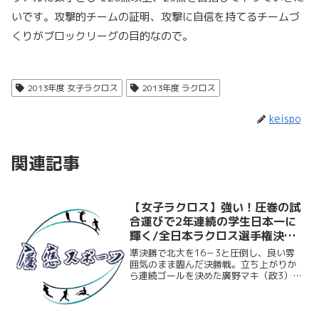
いです。攻撃的チームの証明、攻撃に自信を持てるチームづ
くりがブロックリーグの目的なので。
2013年度 女子ラクロス
2013年度 ラクロス
keispo
関連記事
【女子ラクロス】強い！圧巻の試
合運びで2年連続の学生日本一に
輝く/全日本ラクロス選手権決
勝 関西学院大戦
準決勝で北大を16－3と圧倒し、良い雰
囲気のまま臨んだ決勝戦。立ち上がりか
ら連続ゴールを決めた廣野マキ（政3）が
計4得点をマークするなど、この日も攻撃
陣が11得点と奮起。加えて積極的な守備
もはまり、終始圧倒した慶大が、全日本