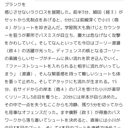
ブランクを
感じさせないラクロスを展開した。前半3分、細田（経３）が
セットから先制点をあげると、6分には前線深くで小川（商
４）がシュートを叩き込んだ。学習院大も負けじとカウンタ
ーを狙うが要所でパスミスが目立ち、慶大は危なげなく攻撃
をかわしていく。そしてなんといっても今日はゴーリー渡邉
（政４）の活躍が光った。ディフェンスの核となるゴーリー
の素晴らしいセーブがチームに良い流れを吹き込んでいく。
「ファーストシュートを入れられると相手に流れがいってし
まう」（渡邉）、そんな緊張感を持って難しいシュートも体
を張って止めた。そしてアタックにも流れが生まれる。15
分、右サイドからの岸本（商４）のパスを受けた小川が素早
くリリースし3点目を奪うと、20分には岸本が自ら決めた。
その中で一点を失うもここからも冷静、残り5分を切ってから
も見事なオフェンスだった。まず廣野（政３）が得意のパス
ワークから落ち着いてシュートを決めると、直後には小川が
今日3本目のゴール、そして4本目のゴールを連続で決め７－