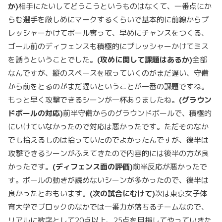
か)
相手にたいしてどうこうというものはなくて、一番点にか
らむ選手を厳しめにマークするくらいで基本的に前線からプ
レッシャーかけてボール奪って、早めにチャンスをつくる、
ゴール前のディフェンスも積極的にプレッシャーかけてミス
を誘うということでした。
(攻めに関して課題はあるか)
全部
なんですが、縦のスペースを取っていくのがまだ遅い、守備
から前をとるのがまだ遅いということが一番の課題ですね。
もっと早く攻撃できるシーンが一杯ありましたね。
(グラウン
ドボールの対応)
前半守備からのグラウンドボールで、積極的
にいけていなかったので対応は悪かったです。ただそのなか
でも拾えるものは拾っていたのでよかったんですが、後半は
攻撃できるシーンがふえてきたので内容的には後半の方が良
かったです。
(ディフェンス面の評価)
前半反応が悪かったで
す。ボールの動きが読めないシーンが多かったので、後半は
良かったとおもいます。
(次の試合にむけて)
次は東京女子体
育大学でブロックのなかでは一番力が落ちるチームなので、
リアルに数字として20点以上、25点を目指してやっていきた