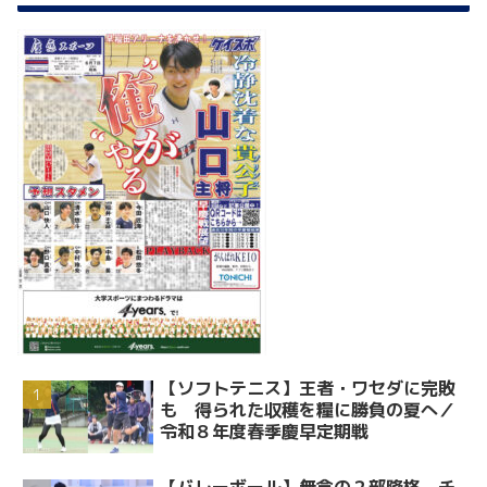
【ソフトテニス】王者・ワセダに完敗
も 得られた収穫を糧に勝負の夏へ／
令和８年度春季慶早定期戦
【バレーボール】無念の２部降格。チ