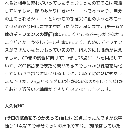
れると相手に流れがいってしまうとおもったのでそこは意識
していました。顔のあたりにきたシュートであったり、自分
の止められるシュートというものを確実に止めようとおもっ
ているので今日はまずまずだったかなと思います。
(
チーム全
体のディフェンスの評価)
奪いにいくところで一歩がでなかっ
たりだとかもう少しボールを奪いにいく、攻めのディフェン
スができたかなとおもっているので、個人的にも課題が見え
ました。
(
つぎの試合に向けて)
つぎも25点ゲームを目指して
いて、次の試合までまだ時間があるのでしっかり課題を消化
していい形で試合にはいれるように。出原主将の話にもあっ
たんですが、25点とるためには何が必要なのか向き合いなが
らあと２週間いい準備ができたらいいなとおもいます。
大久保HC
(
今日の試合をふりかえって)
目標は25点だったんですが数字
通り11点なので半分くらいの出来ですね。
(対策はしていた