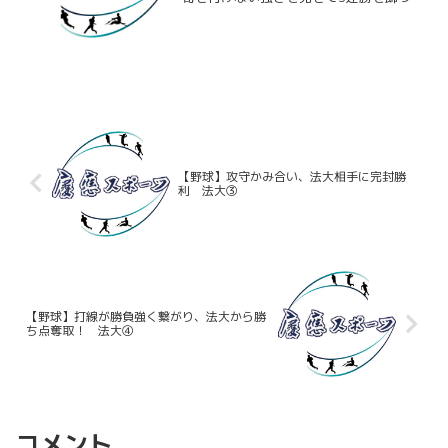
いる。今日の相手は東京女子体育大。こ
のグループで一番力の劣る相手なだけに
慶大の目指す「25点取るラクロス」（大
久保HC）を実現した...
【野球】攻守かみ合い、法大相手に完封勝
利 法大③
【野球】打線が勝負強く繋がり、法大から勝
ち点奪取！ 法大④
コメント