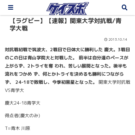
【ラグビー】【速報】関東大学対抗戦/青
学大戦
2013.10.14
対抗戦初戦で筑波大、2戦目で日体大に勝利した 慶大。3戦目
のこの日は青山学院大と対戦した。 前半は自分達のペースが
上がらず、2トライを奪
われ、苦しい展開となった。後半も
流れをつかめ ず、何とかトライを決めるも勝利につながら
ず、
24-18で敗戦し、今季初黒星となった。
関東大学対抗戦
VS青学大
慶大24-18青学大
得点者(慶大のみ)
T=青木 川原