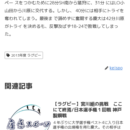
ペー スをつかむために28分SH南から猪狩に、31分 にはLO小
山田から川原に交代する。しかし、 40分には相手にトライを
奪われてしまう。最後ま で諦めずに奮闘する慶大は42分川原
がトライ を決めるも、反撃及ばず18-24で敗戦してしまっ
た。
2013年度 ラグビー
keispo
関連記事
【ラグビー】宮川組の挑戦 ここ
にて終焉/日本選手権１回戦 神戸
製鋼戦
４年ぶりに大学選手権ベスト4に入り日本
選手権の出場権を得た慶大。その相手は