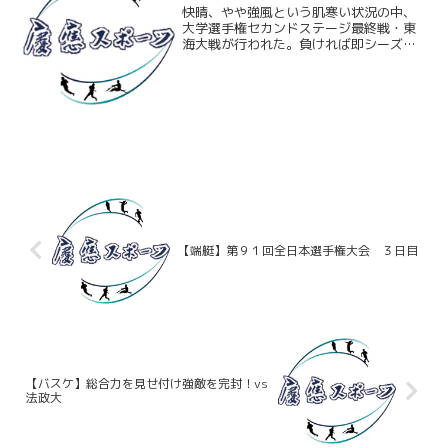
快晴、やや強風という肌寒い状況の中、
大学選手権セカンドステージ最終戦・東
海大戦が行われた。負ければ即シーズン
終了、慶大の勝利かつ明大の敗北であれ
ば４強入りという重要な試合だったが、
慶大は序盤から防戦一方。そんな中でも
相手のミスにも助けられ前...
【端艇】第９１回全日本選手権大会 ３日目
【バスケ】総合力を見せ付け強敵を完封！vs
法政大