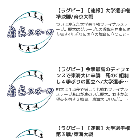
京大。大学選手権４連覇...
【ラグビー】【速報】大学選手権
準決勝/帝京大戦
ついに迎えた大学選手権ファイナルステ
ージ。慶大はグループCの激戦を見事に勝
ち抜き4年ぶりに国立の舞台に立つことが
許された。全部員の目標であったこの舞
台で対戦するのは王者・帝京大。試合は
前半こそディフェンス面で粘り3点のビハ
インドで試合を折り...
【ラグビー】今季最高のディフェ
ンスで東海大に辛勝 死のC組制
し４季ぶりの国立へ/大学選手権
第３戦 東海大戦
明大に１点差で惜しくも敗れファイナル
ステージ進出が遠のいた慶大。わずかな
望みを抱き３戦目、東海大に挑んだ。序
盤は風上の慶大が試合を優位に進めると
思われたが、予想を覆すほどの東海大の
勢いにのまれ、なかなか敵陣に入り込め
ない。それでも気迫のディ...
【ラグビー】【速報】大学選手権
第３戦/東海大戦