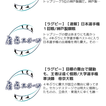
トップリーグ3位の神戸製鋼だ。神戸製鋼
との対戦は12年ぶり。その当時の慶大主
将は現監督の和田康二であった。神戸製
鋼の注目選手はCTBジャック・フーリー
とLOアンドリー...
【ラグビー】【速報】日本選手権
１回戦/神戸製鋼戦
トップリーグの壁はあまりにも高かっ
た。4年ぶりに大学選手権ベスト4に入り
日本選手権の出場権を得た慶大。その相
手はトップリーグ3位の神戸製鋼だ。
WTB今村など日本代表クラスの選手が揃
う強敵に対し慶大はなすすべもなく完敗
を喫してしまった。第51...
【ラグビー】目標の舞台で躍動
も、王者は遠く惜敗/大学選手権
準決勝 帝京大戦
４年ぶりに慶大が国立の舞台に帰ってき
た。セカンドステージでは明大に惜敗し
たものの、立命大・東海大に辛くも勝利
し見事プールCを勝ち上がった慶大がファ
イナルステージ準決勝の舞台に進むこと
となった。その準決勝の相手は王者・帝