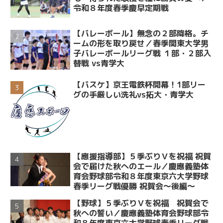
令和８年度春季慶早定期戦
【バレーボール】無念の２部降格。チ
ームの形を取り戻せ／春季関東大学男
子バレーボールリーグ戦 １部・２部入
替戦 vs青学大
【バスケ】京王電鉄杯開幕！1部リー
グの手厳しい洗礼vs拓大・青学大
【應援指導部】５季ぶりＶを祝福 祝賀
会で届けた秋へのエール／慶應義塾体
育会野球部令和８年度東京六大学野球
春季リーグ戦優勝 祝賀会～後編～
【野球】５季ぶりＶを祝福 祝賀会で
秋への誓い／慶應義塾体育会野球部令
和８年度東京六大学野球春季リーグ戦