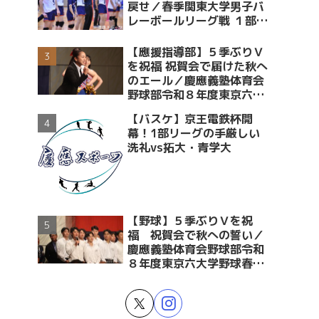
戻せ／春季関東大学男子バ
レーボールリーグ戦 １部・
２部入替戦 vs青学大
【應援指導部】５季ぶりＶ
を祝福 祝賀会で届けた秋へ
のエール／慶應義塾体育会
野球部令和８年度東京六大
学野球春季リーグ戦優勝 祝
【バスケ】京王電鉄杯開
賀会～後編～
幕！1部リーグの手厳しい
洗礼vs拓大・青学大
【野球】５季ぶりＶを祝
福 祝賀会で秋への誓い／
慶應義塾体育会野球部令和
８年度東京六大学野球春季
リーグ戦優勝 祝賀会～前編
～