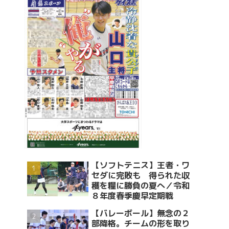
【ソフトテニス】王者・ワ
セダに完敗も 得られた収
穫を糧に勝負の夏へ／令和
８年度春季慶早定期戦
【バレーボール】無念の２
部降格。チームの形を取り