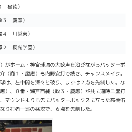
３・樹徳）
政３・慶應）
環４・川越東）
環２・桐光学園）
）がホーム・神宮球場の大歓声を浴びながらバッターボ
介（商１・慶應）も内野安打で続き、チャンスメイク。
球は、左中間を深々と破り、まずは２点を先制した。な
應）、８番・瀬戸西純（政３・慶應）が共に適時二塁打
、マウンドよりも先にバッターボックスに立った髙橋佑
なり打者一巡の猛攻で、６点を先制した。