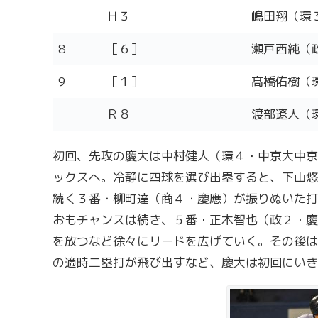
Ｈ３
嶋田翔（環
8
［６］
瀬戸西純（
9
［１］
髙橋佑樹（
Ｒ８
渡部遼人（
初回、先攻の慶大は中村健人（環４・中京大中京
ックスへ。冷静に四球を選び出塁すると、下山悠
続く３番・柳町達（商４・慶應）が振りぬいた打
おもチャンスは続き、５番・正木智也（政２・慶
を放つなど徐々にリードを広げていく。その後は
の適時二塁打が飛び出すなど、慶大は初回にいき