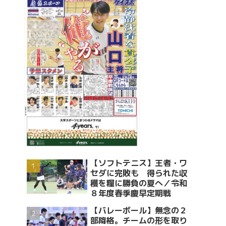
【ソフトテニス】王者・ワ
セダに完敗も 得られた収
穫を糧に勝負の夏へ／令和
８年度春季慶早定期戦
【バレーボール】無念の２
部降格。チームの形を取り