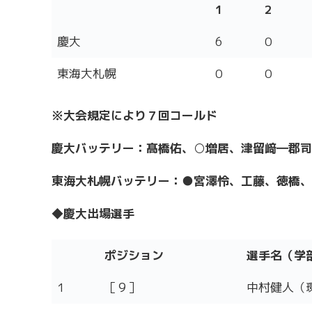
1
2
1
2
慶大
6
0
東海大札幌
0
0
※大会規定により７回コールド
慶大バッテリー：髙橋佑、○増居、津留﨑―郡司
東海大札幌バッテリー：●宮澤怜、工藤、徳橋、
◆慶大出場選手
ポジション
選手名（学
ポジション
選手名（学
1
［９］
中村健人（