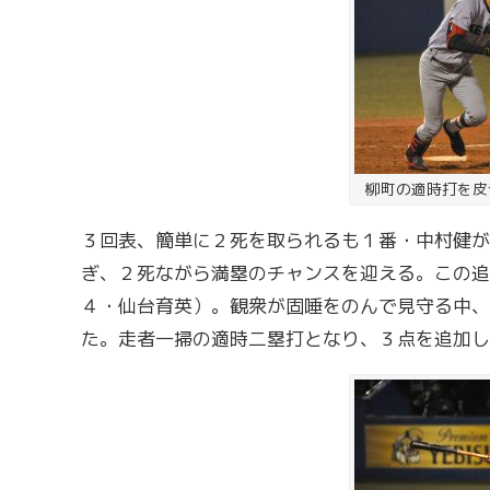
柳町の適時打を皮
３回表、簡単に２死を取られるも１番・中村健が
ぎ、２死ながら満塁のチャンスを迎える。この追
４・仙台育英）。観衆が固唾をのんで見守る中、
た。走者一掃の適時二塁打となり、３点を追加し