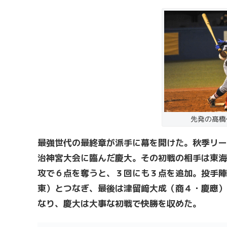
先発の髙橋
最強世代の最終章が派手に幕を開けた。秋季リー
治神宮大会に臨んだ慶大。その初戦の相手は東海
攻で６点を奪うと、３回にも３点を追加。投手陣
東）とつなぎ、最後は津留﨑大成（商４・慶應）
なり、慶大は大事な初戦で快勝を収めた。