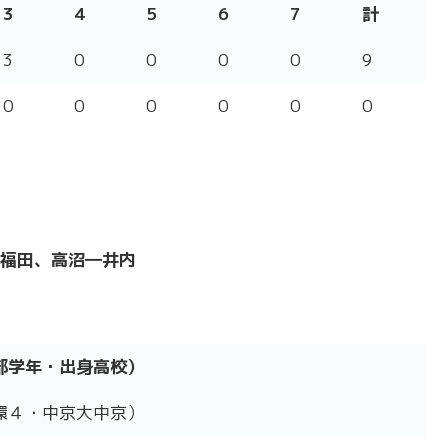
3
4
5
6
7
計
3
4
5
6
7
計
3
0
0
0
0
9
0
0
0
0
0
0
福田、高沼―井内
部学年・出身高校）
部学年・出身高校）
環４・中京大中京）