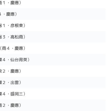
商１・慶應）
４・慶應）
総１・彦根東）
総３・高松商）
（商４・慶應）
環４・仙台育英）
政２・慶應）
環２・出雲）
環４・盛岡三）
商２・慶應）