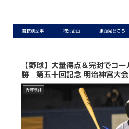
競技別記事
特別企画
紙面見どころ
【野球】大量得点＆完封でコー
勝 第五十回記念 明治神宮大会
野球戦評