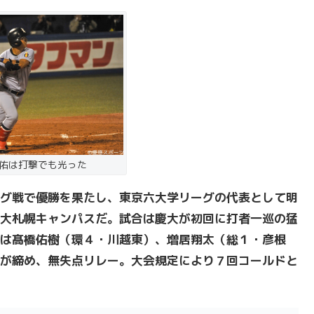
佑は打撃でも光った
グ戦で優勝を果たし、東京六大学リーグの代表として明
大札幌キャンパスだ。試合は慶大が初回に打者一巡の猛
は髙橋佑樹（環４・川越東）、増居翔太（総１・彦根
が締め、無失点リレー。大会規定により７回コールドと