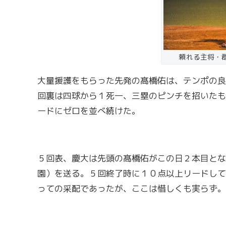
頼れる主将・
大量援護をもらった先発の髙橋佑は、テンポの良
回裏は四球から１死一、三塁のピンチを招いたも
ードにゼロを並べ続けた。
５回表、慶大は先頭の髙橋佑がこの日２本目とな
園）を送る。５回終了時に１０点以上リードして
っての采配であったが、ここは惜しくも実らず。