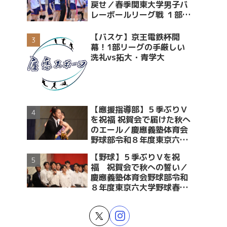
戻せ／春季関東大学男子バ
レーボールリーグ戦 １部・
２部入替戦 vs青学大
【バスケ】京王電鉄杯開
幕！1部リーグの手厳しい
洗礼vs拓大・青学大
【應援指導部】５季ぶりＶ
を祝福 祝賀会で届けた秋へ
のエール／慶應義塾体育会
野球部令和８年度東京六大
学野球春季リーグ戦優勝 祝
【野球】５季ぶりＶを祝
賀会～後編～
福 祝賀会で秋への誓い／
慶應義塾体育会野球部令和
８年度東京六大学野球春季
リーグ戦優勝 祝賀会～前編
～