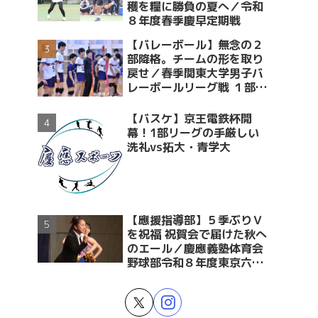
穫を糧に勝負の夏へ／令和
８年度春季慶早定期戦
【バレーボール】無念の２
部降格。チームの形を取り
戻せ／春季関東大学男子バ
レーボールリーグ戦 １部・
２部入替戦 vs青学大
【バスケ】京王電鉄杯開
幕！1部リーグの手厳しい
洗礼vs拓大・青学大
【應援指導部】５季ぶりＶ
を祝福 祝賀会で届けた秋へ
のエール／慶應義塾体育会
野球部令和８年度東京六大
学野球春季リーグ戦優勝 祝
賀会～後編～