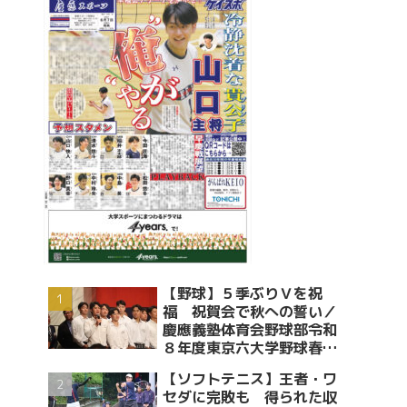
【野球】５季ぶりＶを祝
福 祝賀会で秋への誓い／
慶應義塾体育会野球部令和
８年度東京六大学野球春季
リーグ戦優勝 祝賀会～前編
【ソフトテニス】王者・ワ
～
セダに完敗も 得られた収