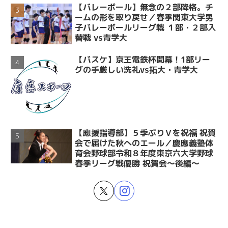
【バレーボール】無念の２部降格。チ
ームの形を取り戻せ／春季関東大学男
子バレーボールリーグ戦 １部・２部入
替戦 vs青学大
【バスケ】京王電鉄杯開幕！1部リー
グの手厳しい洗礼vs拓大・青学大
【應援指導部】５季ぶりＶを祝福 祝賀
会で届けた秋へのエール／慶應義塾体
育会野球部令和８年度東京六大学野球
春季リーグ戦優勝 祝賀会～後編～