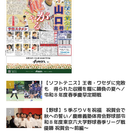
【ソフトテニス】王者・ワセダに完敗
も 得られた収穫を糧に勝負の夏へ／
令和８年度春季慶早定期戦
【野球】５季ぶりＶを祝福 祝賀会で
秋への誓い／慶應義塾体育会野球部令
和８年度東京六大学野球春季リーグ戦
優勝 祝賀会～前編～