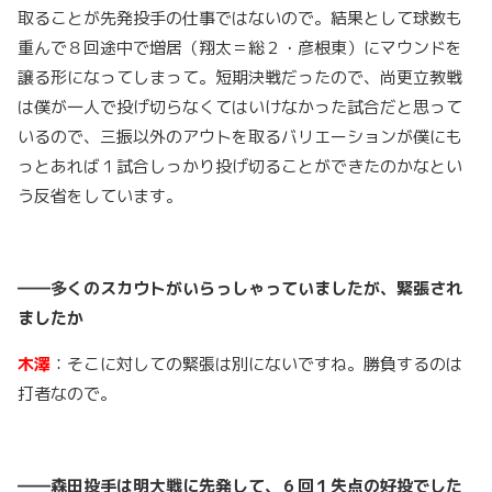
取ることが先発投手の仕事ではないので。結果として球数も
重んで８回途中で増居（翔太＝総２・彦根東）にマウンドを
譲る形になってしまって。短期決戦だったので、尚更立教戦
は僕が一人で投げ切らなくてはいけなかった試合だと思って
いるので、三振以外のアウトを取るバリエーションが僕にも
っとあれば１試合しっかり投げ切ることができたのかなとい
う反省をしています。
――多くのスカウトがいらっしゃっていましたが、緊張され
ましたか
木澤
：そこに対しての緊張は別にないですね。勝負するのは
打者なので。
――森田投手は明大戦に先発して、６回１失点の好投でした