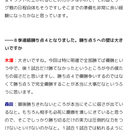
グ戦の日程自体もそうですしそこまでの準備も非常に良い経
験になったかなと思っています。
――８季連続勝ち点４となりました。勝ち点５への壁は大き
いですか
木澤
：大きいですね。今回は特に明確で全部勝てば優勝とい
う中で、後１試合だけ勝てなかったというところが今の僕た
ちの弱さだと思いますし、勝ち点４で優勝争いするのではな
くて勝ち点５で完全優勝することが本当に大事だなというふ
うに思います。
森田
：最後勝ちきれないところが本当にそこに弱さが出てい
るなと。もちろん相手も必死に慶應を潰しにきていると思う
ので、そこでしっかり勝ち切るだけの実力は圧倒的な力をつ
けないといけないのかなと。１試合１試合では粘れるように