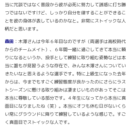
当に冗談ではなく普段から彼が必死に努力して誘惑に打ち勝
つではないですけど、しっかり自分を律することができるこ
とを彼の身体が表しているのかなと。非常にストイックな人
柄だと思います。
森田
：木澤さんは今年６年目なのですが（両選手は高校時代
からのチームメイト）、６年間一緒に過ごしてきて本当に頼
りになるというか、投手として練習に取り組む姿勢などは本
当に誰もが見習うような存在で、みんな木澤さんについてい
きたいなと思えるような選手です。特に上級生になった去年
からは、今までもすごく練習態度が良かったのにさらにラス
トシーズンに懸ける取り組みは凄まじいものがあってそこは
本当に尊敬している部分です。４年生になってから本当に真
面目になりましたね（笑）。本当にオフも休む日がないくら
い常にグラウンドに降りて練習しているような感じで。すご
く真面目でストイックな人です。