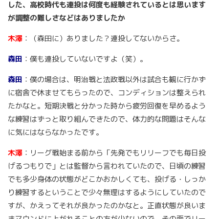
した、高校時代も連投は何度も経験されているとは思います
が調整の難しさなどはありましたか
木澤
：（森田に）ありました？連投してないからさ。
森田
：僕も連投していないですよ（笑）。
森田
：僕の場合は、明治戦と法政戦以外は試合も観に行かず
に宿舎で休ませてもらったので、コンディションは整えられ
たかなと。短期決戦と分かった時から疲労回復を早めるよう
な練習はずっと取り組んできたので、体力的な問題はそんな
に気にはならなかったです。
木澤
：リーグ戦始まる前から「先発でもリリーフでも毎日投
げるつもりで」とは監督から言われていたので、日頃の練習
でも多少身体の状態がどこかおかしくても、投げる・しっか
り練習するということで少々無理はするようにしていたので
すが、かえってそれが良かったのかなと。正直状態が良いま
まマウンドに上がれることの方が少ないので、その面でリー