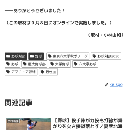
――
ありがとうございました！
（この取材は９月８日にオンラインで実施しました。）
（取材：小林由和）
野球対談
野球
東京六大学秋季リーグ
野球対談2020
野球
慶大野球部
大学野球
六大学野球
アマチュア野球
若き血
keispo
関連記事
【野球】投手陣が力投も打線が繋
野球戦評
がりを欠き接戦落とす／夏季北海