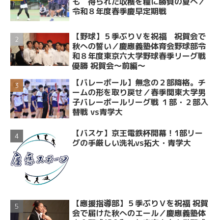
も 得られた収穫を糧に勝負の夏へ／
令和８年度春季慶早定期戦
【野球】５季ぶりＶを祝福 祝賀会で
秋への誓い／慶應義塾体育会野球部令
和８年度東京六大学野球春季リーグ戦
優勝 祝賀会～前編～
【バレーボール】無念の２部降格。チ
ームの形を取り戻せ／春季関東大学男
子バレーボールリーグ戦 １部・２部入
替戦 vs青学大
【バスケ】京王電鉄杯開幕！1部リー
グの手厳しい洗礼vs拓大・青学大
【應援指導部】５季ぶりＶを祝福 祝賀
会で届けた秋へのエール／慶應義塾体