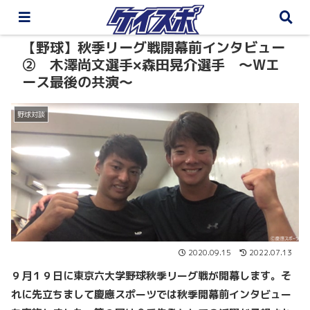
【野球】秋季リーグ戦開幕前インタビュー
② 木澤尚文選手×森田晃介選手 ～Wエ
ース最後の共演～
野球対談
2020.09.15
2022.07.13
９月１９日に東京六大学野球秋季リーグ戦が開幕します。
そ
れに先立ちまして慶應スポーツでは秋季開幕前インタビュー