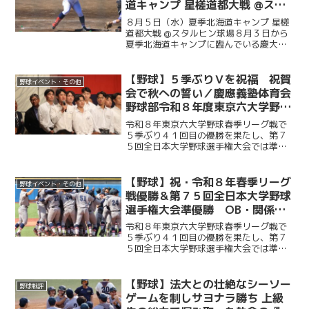
道キャンプ 星槎道都大戦 @スタ
ルヒン球場
８月５日（水）夏季北海道キャンプ 星槎
道都大戦 @スタルヒン球場８月３日から
夏季北海道キャンプに臨んでいる慶大。
この日はキャンプ初試合で星槎道都大戦
との一戦。２回と４回に先発・沖村要
（商４・慶應）が相手打線に得点を許
【野球】５季ぶりＶを祝福 祝賀
野球イベント・その他
し、２点を追う展開に。そ...
会で秋への誓い／慶應義塾体育会
野球部令和８年度東京六大学野球
春季リーグ戦優勝 祝賀会～前編
令和８年東京六大学野球春季リーグ戦で
～
５季ぶり４１回目の優勝を果たし、第７
５回全日本大学野球選手権大会では準優
勝を成し遂げた慶大。その快挙を祝う祝
賀会が開催され、ＯＢや関係者ら多くの
人が集まり、選手たちの健闘をたたえ
【野球】祝・令和８年春季リーグ
野球イベント・その他
た。前編では、堀井監督の挨...
戦優勝＆第７５回全日本大学野球
選手権大会準優勝 OB・関係者
からのお祝いメッセージ
令和８年東京六大学野球春季リーグ戦で
５季ぶり４１回目の優勝を果たし、第７
５回全日本大学野球選手権大会では準優
勝を成し遂げた慶大。優勝号外発行にあ
たり、慶應義塾体育会野球部OBや関係者
の皆様から、現役選手たちへ温かい祝福
【野球】法大との壮絶なシーソー
野球戦評
のメッセージをお寄せい...
ゲームを制しサヨナラ勝ち 上級