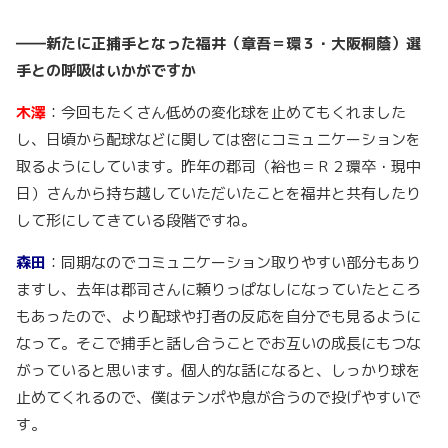
――新たに正捕手となった福井（章吾＝環３・大阪桐蔭）選
手との呼吸はいかがですか
木澤
：今回もたくさん低めの変化球を止めてもくれました
し、日頃から配球などに関しては密にコミュニケーションを
取るようにしています。昨年の郡司（裕也＝Ｒ２環卒・現中
日）さんから持ち越していただいたことを福井と共有したり
して形にしてきている段階ですね。
森田
：同期なのでコミュニケーション取りやすい部分もあり
ますし、去年は郡司さんに頼りっぱなしになっていたところ
もあったので、より配球や打者の反応を自分でも見るように
なって。そこで捕手と話し合うことでお互いの成長にもつな
がっていると思います。個人的な話になると、しっかり球を
止めてくれるので、僕はテンポや息が合うので投げやすいで
す。