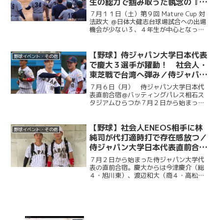
生の総力で掴み取った執念の『一
勝』／第９回MatureCup・法大
７月１１日（土）第９回 Mature Cup 対
戦
法政大 ＠日体大健志台球場試合への出場
機会が少ない３、４年生が中心となって
戦うMature Cup。本大会に出場する慶大
は、法大との一戦に臨んだ。試合は法大
に２度追い付く粘りを見せると、１点ビ...
【野球】侍ジャパン大学日本代表
野球イベント・その他
で慶大３選手が躍動！ 社会人・
東芝戦で台湾へ弾み／侍ジャパン
大学日本代表直前合宿５日目
７月６日（月） 侍ジャパン大学日本代
表直前合宿＠バッティングパレス相石ス
タジアムひらつか７月２日から始まった
侍ジャパン大学代表の直前合宿。慶大か
らは今津慶介（総４・旭川東）、渡辺和
大（商４・高松商業）、林純司（環３・
【野球】社会人ENEOS相手に林
野球イベント・その他
報徳学園）の３選手が選出...
純司が代打適時打で存在感放つ／
侍ジャパン大学日本代表直前合宿
３日目
７月２日から始まった侍ジャパン大学代
表の直前合宿。慶大からは今津慶介（総
４・旭川東）、渡辺和大（商４・高松商
業）、林純司（環３・報徳学園）の３選
手が選出されている。３日目の７月４日
は、社会人強豪チーム・ENEOSとの練習
試合が行われた。渡辺...