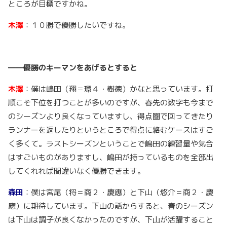
ところが目標ですかね。
木澤
：１０勝で優勝したいですね。
――優勝のキーマンをあげるとすると
木澤
：僕は嶋田（翔＝環４・樹徳）かなと思っています。打
順こそ下位を打つことが多いのですが、春先の数字も今まで
のシーズンより良くなっていますし、得点圏で回ってきたり
ランナーを返したりというところで得点に絡むケースはすご
く多くて。ラストシーズンということで嶋田の練習量や気合
はすごいものがありますし、嶋田が持っているものを全部出
してくれれば間違いなく優勝できます。
森田
：僕は宮尾（将＝商２・慶應）と下山（悠介＝商２・慶
應）に期待しています。下山の話からすると、春のシーズン
は下山は調子が良くなかったのですが、下山が活躍すること