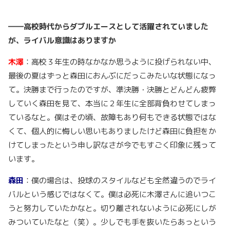
――高校時代からダブルエースとして活躍されていました
が、ライバル意識はありますか
木澤
：高校３年生の時なかなか思うように投げられない中、
最後の夏はずっと森田におんぶにだっこみたいな状態になっ
て。決勝まで行ったのですが、準決勝・決勝とどんどん疲弊
していく森田を見て、本当に２年生に全部背負わせてしまっ
ているなと。僕はその頃、故障もあり何もできる状態ではな
くて、個人的に悔しい思いもありましたけど森田に負担をか
けてしまったという申し訳なさが今でもすごく印象に残って
います。
森田
：僕の場合は、投球のスタイルなども全然違うのでライ
バルという感じではなくて。僕は必死に木澤さんに追いつこ
うと努力していたかなと。切り離されないように必死にしが
みついていたなと（笑）。少しでも手を抜いたらあっという