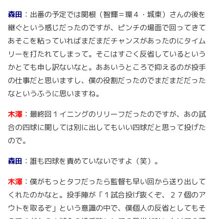
森田
：出番の予定では関根（智輝＝環４・城東）さんの後を
継ぐという感じだったのですが、ピンチの場面で回ってきて
あそこを粘っていればまだまだチャンスがあったのにタイム
リーを打たれてしまって。そこはすごく反省しているという
かとても申し訳ないなと。ああいうところで抑えるのが投手
の仕事だと思いますし、僕の役割だったのでまだまだだった
なというふうに思いますね。
木澤
：最終回１イニングのリリーフだったのですが、あの試
合の四球に関しては別に出してもいい四球だと思って投げた
ので。
森田
：誰も四球を責めていないですよ（笑）。
木澤
：僕がもっとタフだったら監督も早い回から送り出して
くれたのかなと。投手陣が「１試合投げ抜くぞ、２７個のア
ウトを取るぞ」という意識の中で、僕個人の反省としてもそ