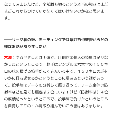
なってきましたけど、全部勝ち切るという本当の強さはまだ
まだこれからつけていかなくてはいけないのかなと思いま
す。
――リーグ戦の後、ミーティングでは堀井哲也監督からどの
様なお話がありましたか
木澤
：やるべきことは明確で、圧倒的に個人の技量は足りな
かったというところで。野手はシンプルに六大学の１５０キ
ロの球を投げる投手がたくさんいる中で、１５０キロの球を
いかに打ち返せるかというところに尽きるという話があっ
て。投手陣はデータを分析して振り返って、チーム全体の防
御率などを見ても慶應は２位にいますけど（防御率は）４位
の成績だったというところで、投手陣で負けたというところ
を自覚してこの１か月取り組んでいこう話はありました。