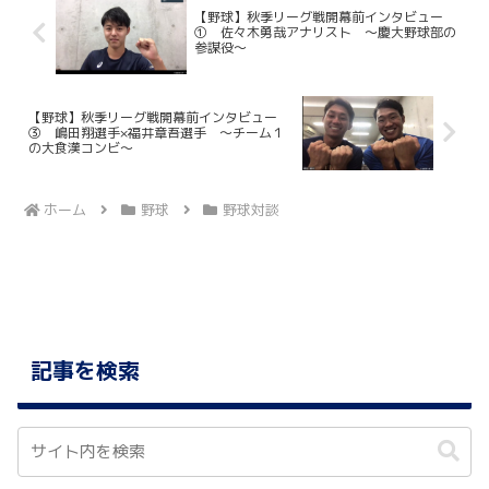
【野球】秋季リーグ戦開幕前インタビュー
① 佐々木勇哉アナリスト ～慶大野球部の
参謀役～
【野球】秋季リーグ戦開幕前インタビュー
③ 嶋田翔選手×福井章吾選手 ～チーム１
の大食漢コンビ～
ホーム
野球
野球対談
記事を検索