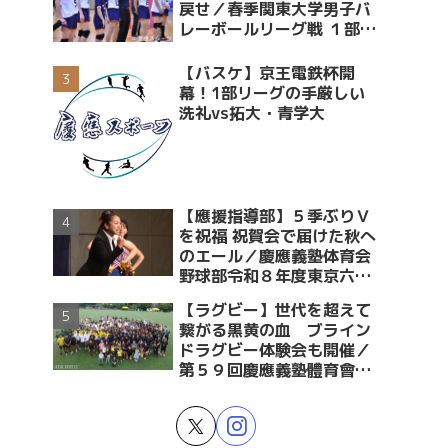
戻せ／春季関東大学男子バ
レーボールリーグ戦 １部・
２部入替戦 vs青学大
【バスケ】京王電鉄杯開
幕！1部リーグの手厳しい
洗礼vs拓大・青学大
【應援指導部】５季ぶりＶ
を祝福 祝賀会で届けた秋へ
のエール／慶應義塾体育会
野球部令和８年度東京六大
学野球春季リーグ戦優勝 祝
【ラグビー】世代を超えて
賀会～後編～
繋がる黒黄の血 ブライン
ドラグビー体験会も開催／
第５９回慶應義塾體育會蹴
球部ラグビー祭