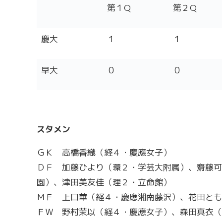
第１Q
第２Q
慶大
１
１
早大
０
０
スタメン
ＧＫ 高橋香織（経４・慶應女子）
ＤＦ 加藤ひより（環２・学芸大附属）、齋藤可
園）、津田美友佳（理２・立命館）
ＭＦ 上口華（経４・慶應湘南藤沢）、花田とも
ＦＷ 野村茉以（経４・慶應女子）、森田真衣（