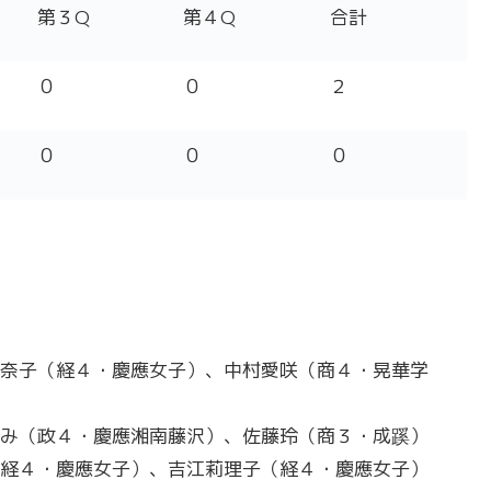
第３Q
第４Q
合計
０
０
２
０
０
０
奈子（経４・慶應女子）、中村愛咲（商４・晃華学
み（政４・慶應湘南藤沢）、佐藤玲（商３・成蹊）
経４・慶應女子）、吉江莉理子（経４・慶應女子）