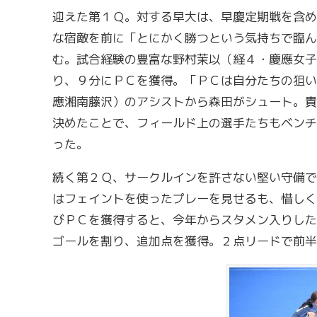
迎えた第１Ｑ。対する早大は、早慶定期戦を含め
な宿敵を前に「とにかく勝つという気持ちで臨ん
む。試合経験の豊富な野村茉以（経４・慶應女子
り、９分にＰＣを獲得。「ＰＣは自分たちの狙い
應湘南藤沢）のアシストから森田がシュート。貴
決めたことで、フィールド上の選手たちもベンチ
った。
続く第２Ｑ、サークルインを許さない堅い守備で
はフェイントを使ったプレーを見せるも、惜しく
びＰＣを獲得すると、今年からスタメン入りした
ゴールを割り、追加点を獲得。２点リードで前半