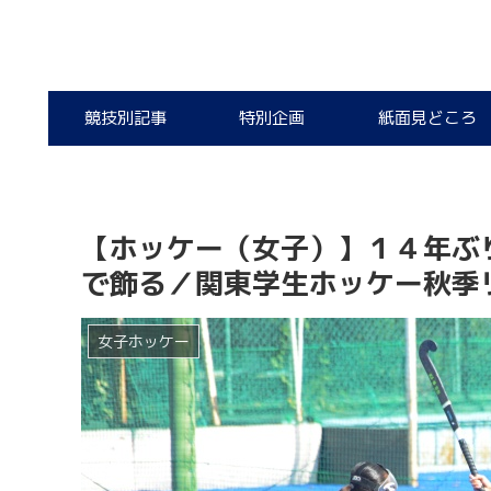
競技別記事
特別企画
紙面見どころ
【ホッケー（女子）】１４年ぶ
で飾る／関東学生ホッケー秋季
女子ホッケー