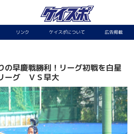
リンク
ケイスポについて
広告掲載
りの早慶戦勝利！リーグ初戦を白星
リーグ ＶＳ早大