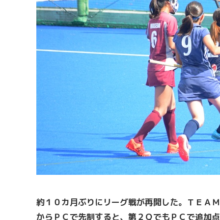
約１０カ月ぶりにリーグ戦が再開した。ＴＥＡＭ
からＰＣで先制すると、第２ＱでもＰＣで追加点