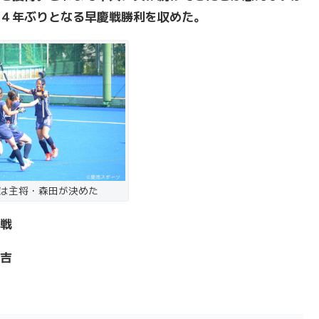
４年ぶりとなる早慶戦勝利を収めた。
は主将・森田が決めた
戦
吉