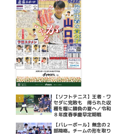
【ソフトテニス】王者・ワ
セダに完敗も 得られた収
穫を糧に勝負の夏へ／令和
８年度春季慶早定期戦
【バレーボール】無念の２
部降格。チームの形を取り