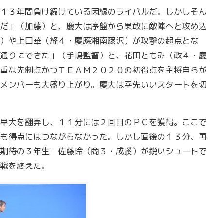
１３年間負け続けている因縁のライバルだ。しかしそん
だ」（加藤）と、慶大は序盤から果敢に敵陣へと攻め込
）や上口華（経４・慶應湘南藤沢）が攻撃の起点とな
通りにできた」（手嶋監督）と、花田ともみ（政４・慶
重な先制点かつＴＥＡＭ２０２０の初得点を主将自らが
メンバーも大盛り上がり。慶大は幸先いいスタートを切
早大を翻弄し、１１分には２回目のＰＣを獲得。ここで
も得点にはつながらなかった。しかし直後の１３分、再
期待の３年生・佐藤玲（商３・成蹊）が鋭いシュートで
戦を終えた。