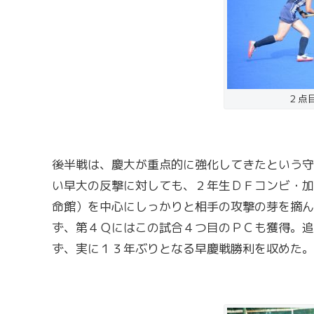
２点
後半戦は、慶大が重点的に強化してきたという守
い早大の反撃に対しても、２年生ＤＦコンビ・加
命館）を中心にしっかりと相手の攻撃の芽を摘ん
ず、第４Ｑにはこの試合４つ目のＰＣも獲得。追
ず、実に１３年ぶりとなる早慶戦勝利を収めた。