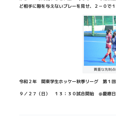
ど相手に隙を与えないプレーを見せ、２－０で１
貴重な先制点
令和２年 関東学生ホッケー秋季リーグ 第１回
９／２７（日） １３：３０試合開始 ＠慶應日