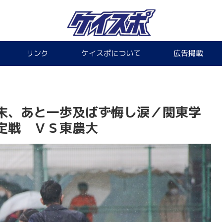
リンク
ケイスポについて
広告掲載
末、あと一歩及ばず悔し涙／関東学
定戦 ＶＳ東農大