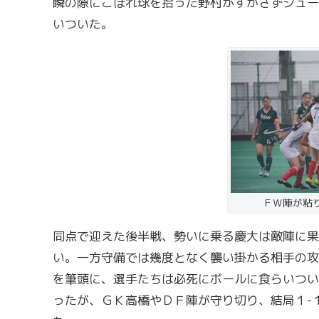
瞬の隙にこぼれ球を拾った野村がすかさずシュー
いついた。
ＦＷ陣が粘
同点で迎えた後半戦、勢いに乗る慶大は敵陣に果
い。一方守備では幾度となく襲い掛かる相手の攻
を筆頭に、選手たちは必死にボールに食らいつい
ったが、ＧＫ高橋やＤＦ陣が守り切り、結局１-