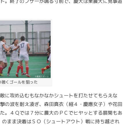
ト。終了のブザーが鳴る寸前で、慶大は東農大に見事追
り強くゴールを狙った
敢に攻め込むもなかなかシュートを打たせてもらえな
撃の波を耐え凌ぎ、森田真衣（経４・慶應女子）や花田
た。４Ｑでは７分に農大のＰＣでヒヤッとする展開もあ
１のまま決着はＳＯ（シュートアウト）戦に持ち越され