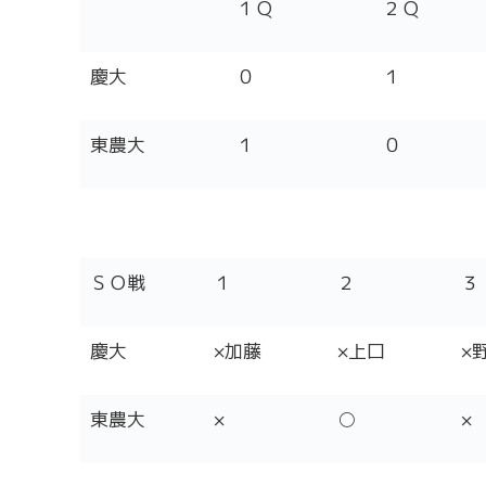
１Ｑ
２Ｑ
慶大
０
１
東農大
１
０
ＳＯ戦
１
２
３
慶大
×加藤
×上口
×
東農大
×
○
×