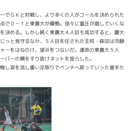
一でＧＫと対戦し、より多くの人がゴールを決められた
点で０－１と東農大が優勢。徐々に重圧が増していくな
を決める。しかし続く東農大４人目も成功すると、慶大
じっと見守るなか、５人目を任された主将・森田は冷静
ャーをはねのけ、望みをつないだ。運命の東農大５人
ーパーの横をすり抜けネットを揺らした。
悔し涙を流し重い足取りでベンチへ戻っていった選手た