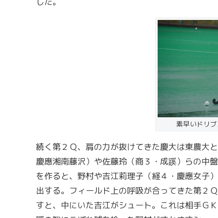
した。
素早いドリブ
続く第２Ｑ、肩の力が抜けてきた慶大は東農大と
慶應湘南藤沢）や佐藤玲（商３・成蹊）らの中盤
を作ると、野村や吉江莉理子（経４・慶應女子）
出する。フィールド上の呼吸が合ってきた第２Ｑ
すと、中にいた吉江がシュート。これは相手ＧＫ