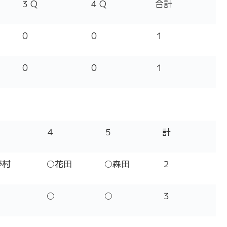
３Ｑ
４Ｑ
合計
０
０
１
０
０
１
４
５
計
野村
○花田
○森田
２
○
○
３