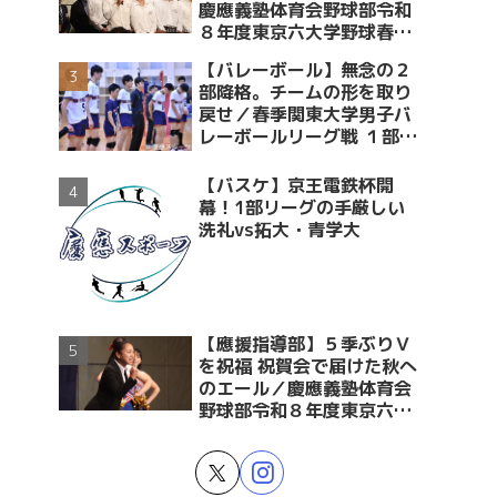
慶應義塾体育会野球部令和
８年度東京六大学野球春季
リーグ戦優勝 祝賀会～前編
【バレーボール】無念の２
～
部降格。チームの形を取り
戻せ／春季関東大学男子バ
レーボールリーグ戦 １部・
２部入替戦 vs青学大
【バスケ】京王電鉄杯開
幕！1部リーグの手厳しい
洗礼vs拓大・青学大
【應援指導部】５季ぶりＶ
を祝福 祝賀会で届けた秋へ
のエール／慶應義塾体育会
野球部令和８年度東京六大
学野球春季リーグ戦優勝 祝
賀会～後編～