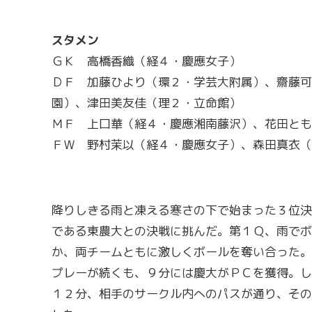
スタメン
ＧＫ 高橋香織（経４・慶應女子）
ＤＦ 加藤ひより（環２・学芸大附属）、齋藤可
園）、津田美友佳（理２・立命館）
ＭＦ 上口華（経４・慶應湘南藤沢）、花田とも
ＦＷ 野村茉以（経４・慶應女子）、森田真衣（
降りしきる雨と凍える寒さの下で始まった３位決
である東農大との決戦に挑んだ。第１Ｑ、雨でボ
か、両チームともに激しくボールを奪い合った。
プレーが続くも、９分には慶大がＰＣを獲得。し
１２分、相手のサークル内へのパスが通り、その