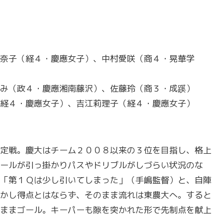
奈子（経４・慶應女子）、中村愛咲（商４・晃華学
み（政４・慶應湘南藤沢）、佐藤玲（商３・成蹊）
経４・慶應女子）、吉江莉理子（経４・慶應女子）
定戦。慶大はチーム２００８以来の３位を目指し、格上
ールが引っ掛かりパスやドリブルがしづらい状況のな
「第１Ｑは少し引いてしまった」（手嶋監督）と、自陣
かし得点とはならず、そのまま流れは東農大へ。すると
ままゴール。キーパーも隙を突かれた形で先制点を献上