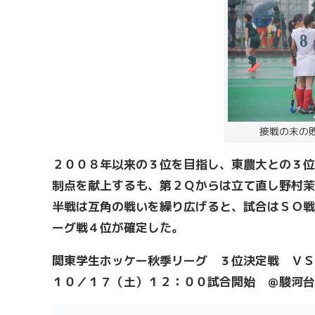
接戦の末の
２００８年以来の３位を目指し、東農大との３位
制点を献上するも、第２Ｑからは立て直し野村茉
半戦は互角の戦いを繰り広げると、試合はＳＯ戦
ーグ戦４位が確定した。
関東学生ホッケー秋季リーグ ３位決定戦 ＶＳ
１０／１７（土）１２：００試合開始 ＠駿河台