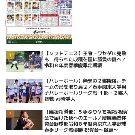
【ソフトテニス】王者・ワセダに完敗
も 得られた収穫を糧に勝負の夏へ／
令和８年度春季慶早定期戦
【バレーボール】無念の２部降格。チ
ームの形を取り戻せ／春季関東大学男
子バレーボールリーグ戦 １部・２部入
替戦 vs青学大
【應援指導部】５季ぶりＶを祝福 祝賀
会で届けた秋へのエール／慶應義塾体
育会野球部令和８年度東京六大学野球
春季リーグ戦優勝 祝賀会～後編～