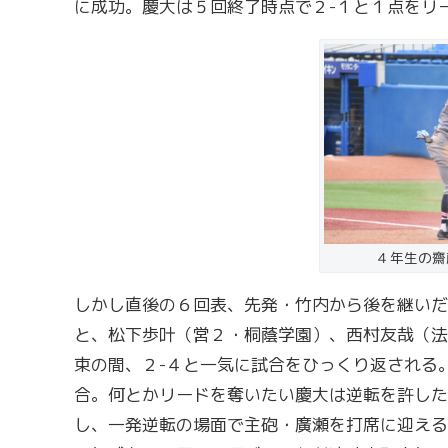
に成功。慶大は５回終了時点で２-１と１点をリ
４年生の齋
しかし直後の６回表、先発・竹内から後を継いだ
と、松下歩叶（営２・桐蔭学園）、西村友哉（法
束の間、２-４と一気に試合をひっくり返される
合。何とかリードを奪いたい慶大は逆転を許した
し、一発逆転の場面で主砲・廣瀬を打席に迎える