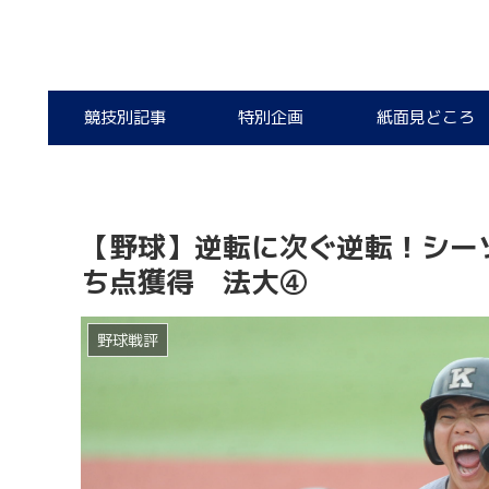
競技別記事
特別企画
紙面見どころ
【野球】逆転に次ぐ逆転！シー
ち点獲得 法大④
野球戦評