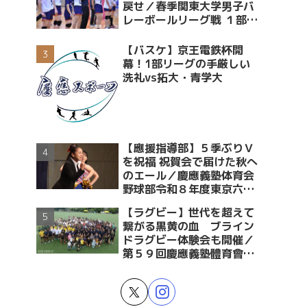
戻せ／春季関東大学男子バ
レーボールリーグ戦 １部・
２部入替戦 vs青学大
【バスケ】京王電鉄杯開
幕！1部リーグの手厳しい
洗礼vs拓大・青学大
【應援指導部】５季ぶりＶ
を祝福 祝賀会で届けた秋へ
のエール／慶應義塾体育会
野球部令和８年度東京六大
学野球春季リーグ戦優勝 祝
【ラグビー】世代を超えて
賀会～後編～
繋がる黒黄の血 ブライン
ドラグビー体験会も開催／
第５９回慶應義塾體育會蹴
球部ラグビー祭