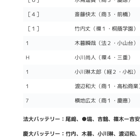
［４］
斎藤快太（商３・前橋）
［１］
竹内丈（環１・桐蔭学園）
1
木暮瞬哉（法２・小山台）
H
小川尚人（環４・三重）
1
小川琳太郎（経２・小松）
1
渡辺和大（商１・高松商業
7
横地広太（商１・慶應）
法大バッテリー：尾﨑、●塙、吉鶴、篠木
ー吉安
慶大バッテリー：竹内、木暮、小川琳、渡辺和、