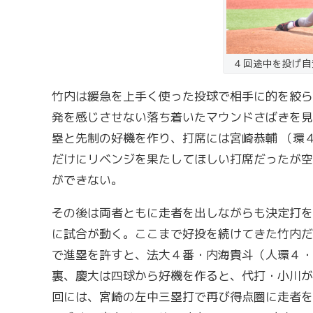
４回途中を投げ自
竹内は緩急を上手く使った投球で相手に的を絞ら
発を感じさせない落ち着いたマウンドさばきを見
塁と先制の好機を作り、打席には宮崎恭輔 （環
だけにリベンジを果たしてほしい打席だったが空
ができない。
その後は両者ともに走者を出しながらも決定打を
に試合が動く。ここまで好投を続けてきた竹内だ
で進塁を許すと、法大４番・内海貴斗（人環４・
裏、慶大は四球から好機を作ると、代打・小川が
回には、宮崎の左中三塁打で再び得点圏に走者を