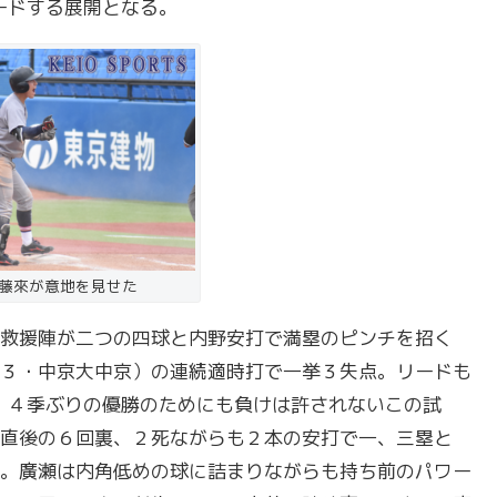
ードする展開となる。
藤來が意地を見せた
救援陣が二つの四球と内野安打で満塁のピンチを招く
３・中京大中京）の連続適時打で一挙３失点。リードも
。４季ぶりの優勝のためにも負けは許されないこの試
直後の６回裏、２死ながらも２本の安打で一、三塁と
。廣瀬は内角低めの球に詰まりながらも持ち前のパワー