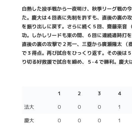
白熱した投手戦から一夜明け、秋季リーグ戦の今
た。慶大は４回表に先制を許すも、直後の裏の攻
を振り出しに戻す。さらに続く５回、齋藤來音 
功。しかしリードも束の間、６回に連続適時打を
直後の裏の攻撃で２死一、三塁から廣瀬隆太 （
で３得点。再び試合をひっくり返す。その後は５
り切る好救援で試合を締め、５-４で勝利。慶大
1
2
3
4
1
2
3
4
法大
0
0
0
1
慶大
0
0
0
1