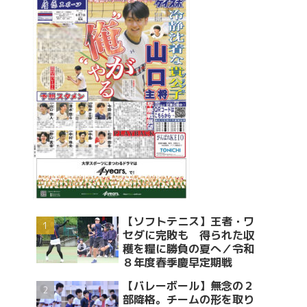
【ソフトテニス】王者・ワ
セダに完敗も 得られた収
穫を糧に勝負の夏へ／令和
８年度春季慶早定期戦
【バレーボール】無念の２
部降格。チームの形を取り