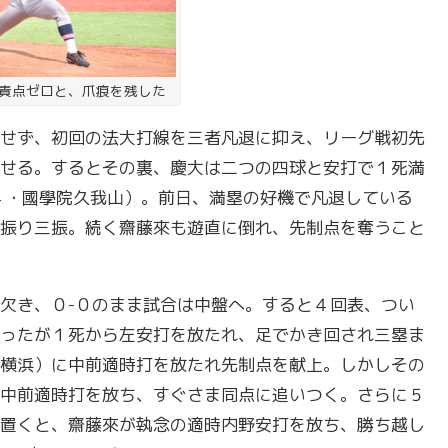
責点ゼロと、爪痕を残した
せず、初回の法大打線を三者凡退に抑え、リーグ戦初先
せる。するとその裏、慶大は二つの四球と安打で１死満
４・國學院久我山）。前日、満塁の好機で凡退している
振り三振。続く齋藤來も遊直に倒れ、先制点を奪うこと
欠き、０-０のまま試合は中盤へ。すると４回表、つい
ったが１死から左安打を放たれ、足でかき回され三塁ま
横浜）に中前適時打を放たれ先制点を献上。しかしその
中前適時打を放ち、すぐさま同点に追いつく。さらに５
置くと、齋藤來が執念の適時内野安打を放ち、勝ち越し