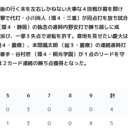
後の行く末を左右しかねない大事な４回戦が幕を開け
撃で代打・小川尚人（環４・三重）が同点打を放ち試合
（環４・静岡）の執念の適時内野安打で勝ち越しに成
浴び、一挙３失点で逆転を許す。意地を見せたい慶大は
商４・慶應）、本間颯太朗 （総３・慶應）の連続適時打
番手・谷村然 （環４・桐光学園）が１点のリードを守
は２カード連続の勝ち点獲得となった。
5
6
7
8
9
計
5
6
7
8
9
計
0
3
0
0
0
4
1
3
0
0
X
5