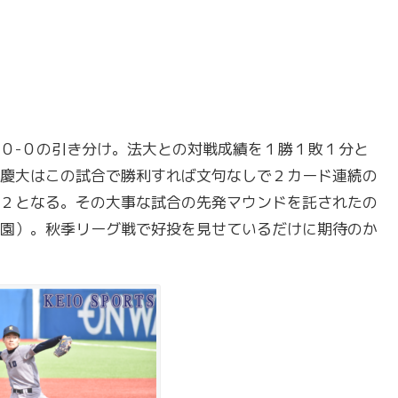
０-０の引き分け。法大との対戦成績を１勝１敗１分と
慶大はこの試合で勝利すれば文句なしで２カード連続の
２となる。その大事な試合の先発マウンドを託されたの
園）。秋季リーグ戦で好投を見せているだけに期待のか