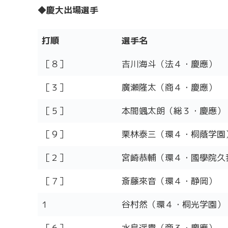
◆慶大出場選手
打順
選手名
打順
選手名
［８］
吉川海斗（法４・慶應）
［３］
廣瀬隆太（商４・慶應）
［５］
本間颯太朗（総３・慶應）
［９］
栗林泰三（環４・桐蔭学園
［２］
宮崎恭輔（環４・國學院久
［７］
斎藤來音（環４・静岡）
1
谷村然（環４・桐光学園）
［６］
水鳥遥貴（商３・慶應）