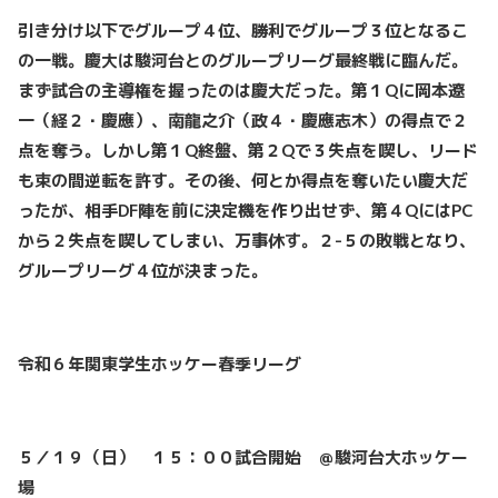
引き分け以下でグループ４位、勝利でグループ３位となるこ
の一戦。慶大は駿河台とのグループリーグ最終戦に臨んだ。
まず試合の主導権を握ったのは慶大だった。第１Qに
岡本遼
一（経２・慶應）、南龍之介（政４・慶應志木）の得点で２
点を奪う。しかし第１Q終盤、第２Qで３失点を喫し、リード
も束の間逆転を許す。その後、何とか得点を奪いたい慶大だ
ったが、相手DF陣を前に決定機を作り出せず、第４QにはPC
から２失点を喫してしまい、万事休す。２-５の敗戦となり、
グループリーグ４位が決まった。
令和６年関東学生ホッケー春季リーグ
５／１９（日） １５：００試合開始 ＠駿河台大ホッケー
場