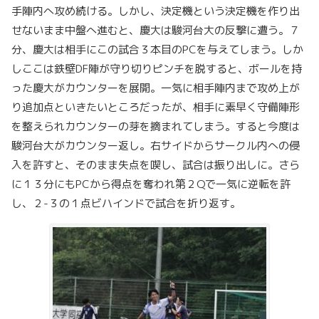
手陣内へ攻め続ける。しかし、決定機という決定機を作り出
せないまま中盤へ進むと、慶大は駿河台大の反撃に遭う。７
分、慶大は相手にこの試合３本目のPCを与えてしまう。しか
しここは鉄壁DF陣が守り切りピンチを脱すると、ボールを持
った慶大がカウンターを展開。一気に相手陣内まで攻め上が
り追加点といきたいところだったが、相手に素早く守備陣形
を整えられカウンターの芽を摘まれてしまう。すると今度は
駿河台大がカウンター返し。右サイドからサークル内への侵
入を許すと、そのまま失点を喫し、試合は振り出しに。さら
に１３分にもPCから得点を奪われ第２Qで一気に逆転を許
し、２-３の１点ビハインドで試合を折り返す。