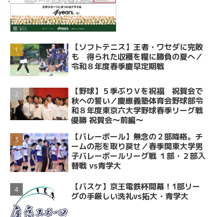
【ソフトテニス】王者・ワセダに完敗
も 得られた収穫を糧に勝負の夏へ／
令和８年度春季慶早定期戦
【野球】５季ぶりＶを祝福 祝賀会で
秋への誓い／慶應義塾体育会野球部令
和８年度東京六大学野球春季リーグ戦
優勝 祝賀会～前編～
【バレーボール】無念の２部降格。チ
ームの形を取り戻せ／春季関東大学男
子バレーボールリーグ戦 １部・２部入
替戦 vs青学大
【バスケ】京王電鉄杯開幕！1部リー
グの手厳しい洗礼vs拓大・青学大