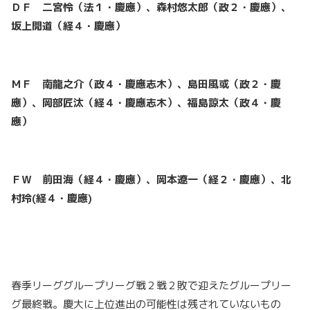
ＤＦ 二宮怜（法１・慶應）、森村悠太郎（政２・慶應）、
坂上開道（経４・慶應）
ＭＦ 南龍之介（政４・慶應志木）、島田風或（政２・慶
應）、岡部匠汰（経４・慶應志木）、福島諒太（政４・慶
應）
ＦＷ 前田海（経４・慶應）、岡本遼一（経２・慶應）、北
村玲(経４・慶應)
春季リーググループリーグ戦２戦２敗で迎えたグループリー
グ最終戦。慶大に上位進出の可能性は残されていないもの