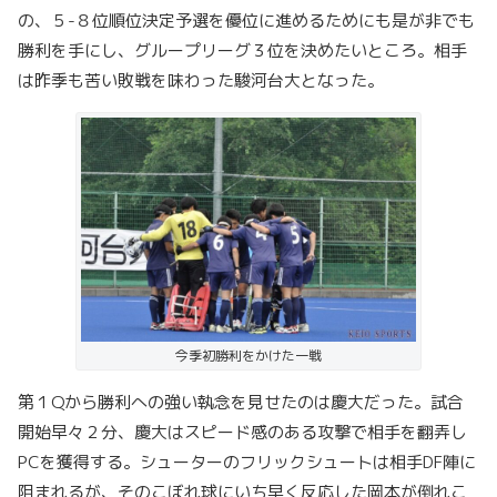
の、５-８位順位決定予選を優位に進めるためにも是が非でも
勝利を手にし、グループリーグ３位を決めたいところ。相手
は昨季も苦い敗戦を味わった駿河台大となった。
今季初勝利をかけた一戦
第１Qから勝利への強い執念を見せたのは慶大だった。試合
開始早々２分、慶大はスピード感のある攻撃で相手を翻弄し
PCを獲得する。シューターのフリックシュートは相手DF陣に
阻まれるが、そのこぼれ球にいち早く反応した岡本が倒れこ