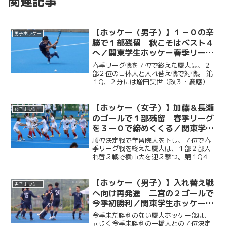
関連記事
【ホッケー（男子）】１－０の辛
男子ホッケー
勝で１部残留 秋こそはベスト４
へ／関東学生ホッケー春季リーグ
１部２部入れ替え戦 VS日本体育
春季リーグ戦を７位で終えた慶大は、２
大
部２位の日体大と入れ替え戦で対戦。 第
１Q、２分には増田昊世（政３・慶應）
が、１１分には藤野祥太郎（法２・慶
應）がそれぞれシュートを放つも、ゴー
ルには繋がらず。しかし、第２Q２分には
【ホッケー（女子）】加藤＆長瀬
女子ホッケー
二宮怜（法３・慶應）が...
のゴールで１部残留 春季リーグ
を３ー０で締めくくる／関東学生
ホッケー春季リーグ１部２部入れ
順位決定戦で学習院大を下し、７位で春
替え戦 VS横浜市立大
季リーグ戦を終えた慶大は、１部２部入
れ替え戦で横市大を迎え撃つ。第１Q４
分、PCから加藤藍圭（経３・湘南藤沢）
が先制点を決めると、第２Q終了間際には
長瀬莉奈（法４・共立女子）がPCから追
【ホッケー（男子）】入れ替え戦
男子ホッケー
加点を奪う。さらに...
へ向け再発進 二宮の２ゴールで
今季初勝利／関東学生ホッケー春
季リーグ７位決定戦 VS一橋大
今季未だ勝利のない慶大ホッケー部は、
同じく今季未勝利の一橋大との７位決定