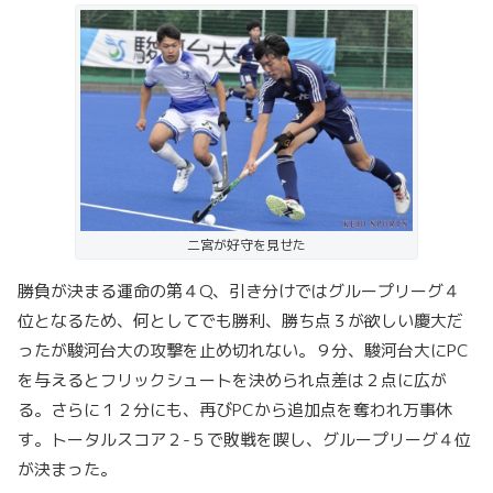
二宮が好守を見せた
勝負が決まる運命の第４Q、引き分けではグループリーグ４
位となるため、何としてでも勝利、勝ち点３が欲しい慶大だ
ったが駿河台大の攻撃を止め切れない。９分、駿河台大にPC
を与えるとフリックシュートを決められ点差は２点に広が
る。さらに１２分にも、再びPCから追加点を奪われ万事休
す。トータルスコア２-５で敗戦を喫し、グループリーグ４位
が決まった。