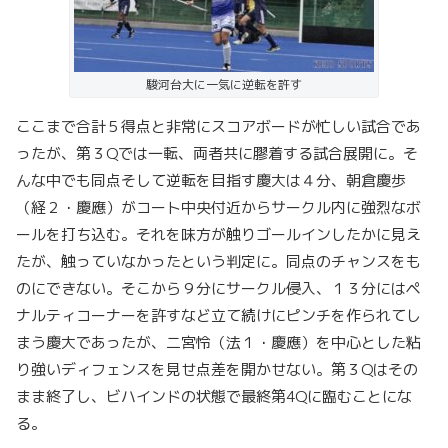
駿河台大に一気に逆転を許す
ここまで合計５得点と非常にスコアボードが忙しい試合であ
ったが、第３Qでは一転、両者共に膠着する試合展開に。そ
んな中でも同点そして逆転を目指す慶大は４分、朝倉慶歩
（経２・慶應）がコート中央付近からサークル内に強烈なボ
ールを打ち込む。それを味方が触りゴールインしたかに見え
たが、触っていなかったという判定に。同点のチャンスをも
のにできない。そこから９分にサークル侵入、１３分にはペ
ナルティコーナーを許すなど立て続けにピンチを作られてし
まう慶大であったが、二宮怜（法１・慶應）を中心とした粘
り強いディフェンスを見せ点差を開かせない。第３Qはその
まま終了し、ビハインドの状態で最終第4Qに臨むことにな
る。