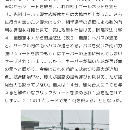
みながらシュートを放ち、これが相手ゴールネットを揺ら
す。先制ゴールに慶大応援席からは大歓声が上がった。さら
に得点を奪いたい慶大は６分、相手選手の退場による数的有
利な時間を好機と見て一気に攻撃を仕掛ける。岡部匠汰（経
４・慶應志木）から渡邉悠汰（政２・慶應）へパスが渡る
と、サークル内の南へパスが送られる。パスを受けた南が力
強いシュートを放つもここはキーパーの正面に飛んでしまい
セーブされてしまう。しかし、キーパーが弾いた球が再び南
の元へと転がり、今度はこれを冷静に決め切り慶大が追加
点。試合開始早々、慶大が最高の試合運びを見せる。ただ駿
河台大も黙っていない。慶大は１４分、駿河台大にＰＣを与
えると鮮やかなフリックシュートを決められ１点を返されて
しまい、２-１の１点リードで第１Ｑを終えることとなった。