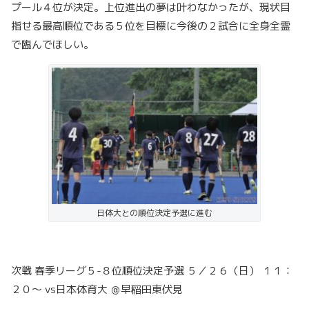
プール４位が決定。上位進出の夢は叶わなかったが、現状目
指せる最高順位である５位を目標に今後の２試合に全身全霊
で臨んでほしい。
日体大との順位決定予選に進む
次戦 春季リーグ５-８位順位決定予選 ５／２６（日） １１：
２０～ vs日本体育大 ＠早稲田東伏見