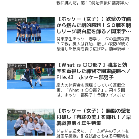
戦に挑んだ。第１Q開始直後に藤野祥太郎
（法２・慶應）の今季初ゴールが飛び出
すと、第１Q終了間際に二宮怜（法３・慶
應）がPCからゴールを決め、わずか１５
【ホッケー（女子）】鉄壁の守備
女子ホッケー
分で２－０とする。...
から掴んだ劇的勝利！ＳＯ戦を制
しリーグ戦白星を飾る／関東学生
ホッケー春季リーグ第３回戦vs学
関東学生ホッケー春季リーグの重要な第
習院大
３回戦。慶大は終始、激しい攻防が続く
緊迫した展開を繰り広げた。前半後半合
わせて計４Qに及ぶ死闘は０−０のまま決
着つかず、勝負の行方はSO戦へ。緊迫し
た空気の中、慶大の守護神の主将・峰岸
【What is 〇〇部？】強度と効
男子ホッケー
佳子（商４・慶應女子...
率を重視した練習で関東優勝へ／
File.43 ホッケー部男子
慶大の体育会を深堀りしていく連載企
画、「What is 〇〇部？」。第４３回
は、ホッケー部男子！今回ケイスポで
は、慶應義塾大学日吉グラウンドで行わ
れた練習を取材し、練習後には岡本遼一
（経４・慶應）主将にインタビューを行
【ホッケー（女子）】臙脂の壁を
女子ホッケー
った。
打破し「有終の美」を飾れ！／早
慶戦直前４年生特集
いよいよ迎えた、チーム新井のラストを
飾る早慶戦。引退試合ともなる早慶戦を