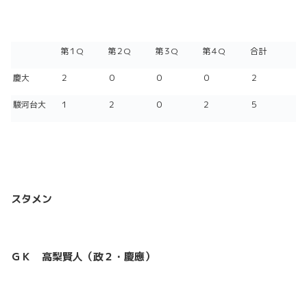
第１Q
第２Q
第３Q
第４Q
合計
慶大
２
０
０
０
２
駿河台大
１
２
０
２
５
スタメン
ＧＫ 高梨賢人（政２・慶應）