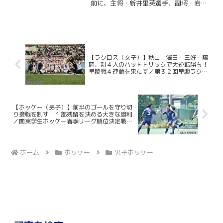
前に、主将・新井里英選手、副将・岩越
美佳選手、副将・尾関恵真選手、主務・
西川百合子選手、江原令選手、中山愛玲
選手、西潟遥選手、矢萩奈緒選手、吉田
朱里選手の４年生９名にお...
【ラクロス（女子）】秋山・澤田・三好・藤
岡、計４人のハットトリックで大逆転勝ち！
早慶戦４連覇を果たす／第３２回早慶ラクロ
ス定期戦
【ホッケー（男子）】前半のゴールを守り切
り接戦を制す！１部残留を決める大きな勝利
／関東学生ホッケー春季リーグ順位決定戦
vs日本体育大
ホーム
ホッケー
男子ホッケー