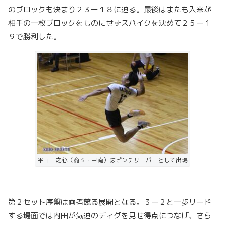
のブロックも決まり２３ー１８に迫る。最後はまたも入来が
相手の一枚ブロックをものにせずスパイクを決めて２５ー１
９で勝利した。
平山一之心（商３・甲南）はピンチサーバーとして出場
第２セット序盤は両者競る展開となる。３ー２と一歩リード
する場面では内田が気迫のディグを見せ得点につなげ、さら