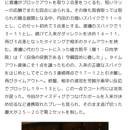
に渡邊がブロックアウトを取り２点差をつくるも、短いラリ
ーの応酬でまたも同点に迫られる。その後も両者取っては取
られの競る展開となる中、内田の力強いスパイクで１１ー８
とし、このセット初めて３点差とする。渡邊のスパイクで１
３ー１１とし、続けて入来がダイレクトを決め１４ー１１、
再び３点差となったタイミングで相手のタイムアウトを挟
む。渡邊に代わりコートに入った緒方哲平（環１・日向学
院）は「（自身の役割である）守備固めに徹した」。タイム
アウト直後こそ１点を譲ったものの、入来の正確なスパイク
をはじめとしてそこから３連続得点で１７ー１２と引き離し
再びタイムアウトへ。終盤、相手の速攻を芳賀が素早い反応
でブロックし１９ー１３とし、この一点でコート内には活気
が戻った。今田がナイスディグでつなげたボールを入来が決
め切るなど連携取れたプレーも見られ、そのまま逃げ切った
慶大が２５－２０で第２セットを制した。