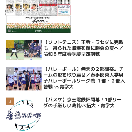
【ソフトテニス】王者・ワセダに完敗
も 得られた収穫を糧に勝負の夏へ／
令和８年度春季慶早定期戦
【バレーボール】無念の２部降格。チ
ームの形を取り戻せ／春季関東大学男
子バレーボールリーグ戦 １部・２部入
替戦 vs青学大
【バスケ】京王電鉄杯開幕！1部リー
グの手厳しい洗礼vs拓大・青学大