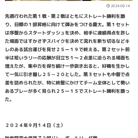
2024.09.14
先週行われた第１戦・第２戦はともにストレート勝利を飾
り、目標の１部昇格に向けて弾みをつける慶大。第１セット
は序盤からスタートダッシュを決め、相手に連続得点を許し
た場面ではすかさずスパイクを決めて流れを断ち切るなどキ
レのある試合運びを見せ２５ー１９で終える。第２セット前
半は短いラリーの応酬が目立ち１〜２点差に迫られる場面も
増えたが、集中力を保ち続け一歩抜き出ると、好機を生かし
て一気に引き離し２５－２０とした。第３セットも中盤で点
差を詰められたが、特に終盤にかけてチーム全体として勢い
あるプレーが多く見られ２５ー１５でストレート勝利を飾っ
た。
２０２４年９月１４日（土）