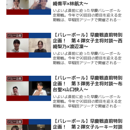
崎喬平×林航大～
いよいよ直前に迫った早慶バレーボール
定期戦。今年で90回目の節目を迎える定
期戦は、早稲田アリーナで開催される。
ここ12年、早大に勝利できていない慶大
だが、春季リーグでは１部復帰を果たし
ており、打倒・ワセダに向けて勢いに乗
【バレーボール】早慶戦直前特別
バレー企画
っている。一方の早大...
企画！ 第４弾女子主将対談～西
崎梨乃×渡辺凜～
いよいよ直前に迫った早慶バレーボール
定期戦。今年で90回目の節目を迎える定
期戦は、早稲田アリーナで開催される。
ここ12年、早大に勝利できていない慶大
だが、春季リーグでは１部復帰を果たし
ており、打倒・ワセダに向けて勢いに乗
【バレーボール】早慶戦直前特別
バレー企画
っている。一方の早大...
企画！ 第３弾男子主将対談～布
台聖×山口快人～
いよいよ直前に迫った早慶バレーボール
定期戦。今年で90回目の節目を迎える定
期戦は、早稲田アリーナで開催される。
ここ12年、早大に勝利できていない慶大
だが、春季リーグでは１部復帰を果たし
ており、打倒・ワセダに向けて勢いに乗
【バレーボール】早慶戦直前特別
バレー企画
っている。一方の早大...
企画！ 第２弾女子ルーキー対談