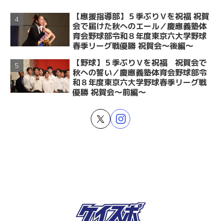
【應援指導部】５季ぶりＶを祝福 祝賀
会で届けた秋へのエール／慶應義塾体
育会野球部令和８年度東京六大学野球
春季リーグ戦優勝 祝賀会～後編～
【野球】５季ぶりＶを祝福 祝賀会で
秋への誓い／慶應義塾体育会野球部令
和８年度東京六大学野球春季リーグ戦
優勝 祝賀会～前編～