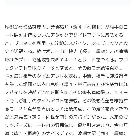
序盤から快活な慶大。芳賀祐介（環４・札幌北）が相手のコ
ート隅を正確についたアタックでサイドアウトに成功する
と、ブロックを利用した冷静なスパイク、次にブロックと攻
守で活躍する。続けざまに山口快人（経２・慶應）との連携
取れたプレーで速攻を決めて４ー１とリードをつくる。ブロ
ックアウトを取り７ー３とすると、その後も連続得点でリー
ドを広げ相手のタイムアウトを挟む。中盤、相手に連続得点
を許した場面では内田克弥（環４・松江高専）が性格無比な
スパイクを決めて流れを断ち切りその後も連続得点、１３ー
７で再び相手のタイムアウトを挟む。その後も点差を維持す
るも、２０点台を直前として連続失点。この流れを変えたの
が入来晃徳（環３・佐世保南）のスパイクだった。入来のガ
ッツポーズにコート内の雰囲気は一段と引き締まり、今田匠
海（政１・慶應）のナイスディグ、渡邊大昭（商４・慶應）