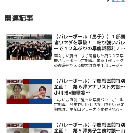
関連記事
【バレーボール（男子）】１部覇
バレー戦評
者ワセダを撃破！ 粘り強いバレ
ーで１２年ぶりの早慶戦勝利／第
９０回早慶バレーボール定期戦
華々しい演出により開幕した第９０回早
慶バレーボール定期戦。来季１部リーグ
の復帰を控える慶大は春季１部リーグ王
者・早大相手に第１セットを２５－１２
のダブルスコアで落とすも、第２セット
は中村玲央（総２・福大附大濠）が連続
【バレーボール】早慶戦直前特別
バレー企画
得点を挙げるなど着実にリ...
企画！ 第６弾アナリスト対談～
小川唯×鍬塚凛～
いよいよ直前に迫った早慶バレーボール
定期戦。今年で90回目の節目を迎える定
期戦は、早稲田アリーナで開催される。
ここ12年、早大に勝利できていない慶大
だが、春季リーグでは１部復帰を果たし
ており、打倒・ワセダに向けて勢いに乗
【バレーボール】早慶戦直前特別
バレー企画
っている。一方の早大...
企画！ 第５弾男子主務対談～山