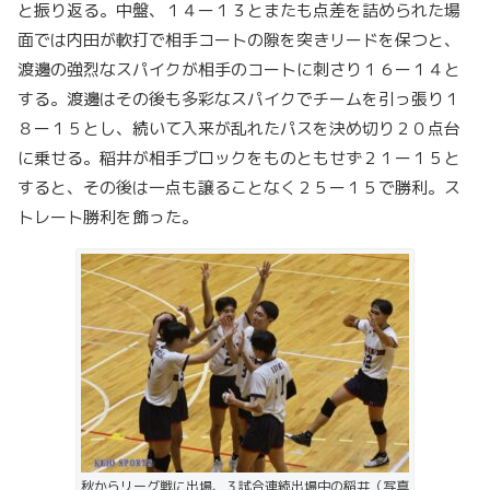
と振り返る。中盤、１４ー１３とまたも点差を詰められた場
面では内田が軟打で相手コートの隙を突きリードを保つと、
渡邊の強烈なスパイクが相手のコートに刺さり１６ー１４と
する。渡邊はその後も多彩なスパイクでチームを引っ張り１
８ー１５とし、続いて入来が乱れたパスを決め切り２０点台
に乗せる。稲井が相手ブロックをものともせず２１ー１５と
すると、その後は一点も譲ることなく２５ー１５で勝利。ス
トレート勝利を飾った。
秋からリーグ戦に出場、３試合連続出場中の稲井（写真