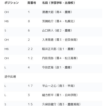
ポジション
背番号
名前（学部学年・出身校）
OH
１
渡邊大昭（商４・慶應）
MB
８
芳賀祐介（環４・札幌北）
S
６
山口快人（経２・慶應）
OH
２
入来晃徳（環３・佐世保南）
MB
２２
稲井正太郎（法１・慶應）
OH
１２
内田克弥（環４・松江高専）
L
４
今田匠海（政１・慶應）
途中出場
L
１７
平山一之心（商３・甲南）
L
３
緒方哲平（環１・日向学院）
S
１５
久保田健介（商３・慶應湘南）