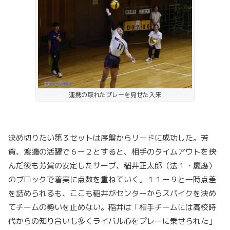
連携の取れたプレーを見せた入来
決め切りたい第３セットは序盤からリードに成功した。芳
賀、渡邊の活躍で６ー２とすると、相手のタイムアウトを挟
んだ後も芳賀の安定したサーブ、稲井正太郎（法１・慶應）
のブロックで着実に点数を重ねていく。１１ー９と一時点差
を詰められるも、ここも稲井がセンターからスパイクを決め
てチームの勢いを止めない。稲井は「相手チームには高校時
代からの知り合いも多くライバル心をプレーに乗せられた」