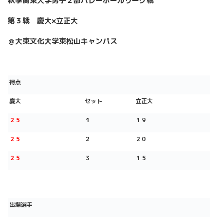
秋季関東大学男子２部バレーボールリーグ戦
第３戦 慶大×立正大
＠大東文化大学東松山キャンパス
得点
慶大
セット
立正大
２５
１
１９
２５
２
２０
２５
３
１５
出場選手