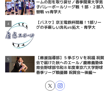
ームの形を取り戻せ／春季関東大学男
子バレーボールリーグ戦 １部・２部入
替戦 vs青学大
【バスケ】京王電鉄杯開幕！1部リー
グの手厳しい洗礼vs拓大・青学大
【應援指導部】５季ぶりＶを祝福 祝賀
会で届けた秋へのエール／慶應義塾体
育会野球部令和８年度東京六大学野球
春季リーグ戦優勝 祝賀会～後編～