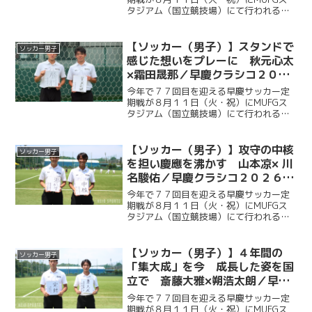
タジアム（国立競技場）にて行われる。
ソッカー部（男子）は昨年に続く早慶戦
連覇を目指し、２年ぶりに国立競技場の
ピッチに立つ。今回ケイスポでは選手だ
【ソッカー（男子）】スタンドで
ソッカー男子
けではなく、グラウンド...
感じた想いをプレーに 秋元心太
×霜田晟那／早慶クラシコ２０２
６直前企画第３弾
今年で７７回目を迎える早慶サッカー定
期戦が８月１１日（火・祝）にMUFGス
タジアム（国立競技場）にて行われる。
ソッカー部（男子）は昨年に続く早慶戦
連覇目指し、２年ぶりに国立競技場のピ
ッチに立つ。今回ケイスポでは選手だけ
【ソッカー（男子）】攻守の中核
ソッカー男子
ではなく、グラウンドマ...
を担い慶應を沸かす 山本凉× 川
名駿佑／早慶クラシコ２０２６直
前企画第２弾
今年で７７回目を迎える早慶サッカー定
期戦が８月１１日（火・祝）にMUFGス
タジアム（国立競技場）にて行われる。
ソッカー部（男子）は昨年に続く早慶戦
連覇目指し、２年ぶりに国立競技場のピ
ッチに立つ。今回ケイスポでは選手だけ
【ソッカー（男子）】４年間の
ソッカー男子
ではなく、グラウンドマ...
「集大成」を今 成長した姿を国
立で 斎藤大雅×朔浩太朗／早慶
クラシコ２０２６直前企画第１弾
今年で７７回目を迎える早慶サッカー定
期戦が８月１１日（火・祝）にMUFGス