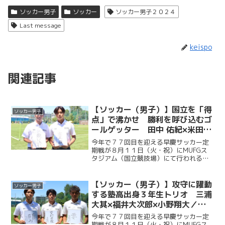
ソッカー男子
ソッカー
ソッカー男子２０２４
Last message
keispo
関連記事
【ソッカー（男子）】国立を「得
ソッカー男子
点」で沸かせ 勝利を呼び込むゴ
ールゲッター 田中 佑紀×米田壮
志／早慶クラシコ２０２６直前企
今年で７７回目を迎える早慶サッカー定
画第５弾
期戦が８月１１日（火・祝）にMUFGス
タジアム（国立競技場）にて行われる。
ソッカー部（男子）は昨年に続く早慶戦
連覇目指し、２年ぶりに国立競技場のピ
ッチに立つ。今回ケイスポでは選手だけ
【ソッカー（男子）】攻守に躍動
ソッカー男子
ではなく、グラウンドマ...
する塾高出身３年生トリオ 三浦
大其×福井大次郎×小野翔大／早
慶クラシコ２０２６直前企画第４
今年で７７回目を迎える早慶サッカー定
弾
期戦が８月１１日（火・祝）にMUFGス