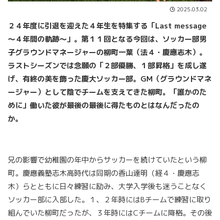
2025.03.02
２４年度に引退を迎えた４年生を特集する「Last message
～４年間の軌跡～」。第１１回となる今回は、ソッカー部男
子グラウンドマネージャーの柳町一葉（法４・慶應志木）。
ラストシーズンでは念願の「２部優勝、１部昇格」を成し遂
げ、有終の美を飾った慶大ソッカー部。GM（グラウンドマネ
ージャー）として陰でチームを支えてきた柳町。「誰かのた
めに」働いた彼が最後の最後に得たものとはなんだったの
か。
兄の影響で幼稚園の年中からサッカーを続けていたという柳
町。慶應義塾志木高時代は同期の香山達明（経４・慶應志
木）らとともに日々練習に励み、大学入学後も迷うことなく
ソッカー部に入部した。１、２年時にはBチームで練習に取り
組んでいた柳町だったが、３年時にはCチームに降格。その後