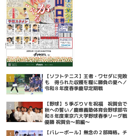
【ソフトテニス】王者・ワセダに完敗
も 得られた収穫を糧に勝負の夏へ／
令和８年度春季慶早定期戦
【野球】５季ぶりＶを祝福 祝賀会で
秋への誓い／慶應義塾体育会野球部令
和８年度東京六大学野球春季リーグ戦
優勝 祝賀会～前編～
【バレーボール】無念の２部降格。チ