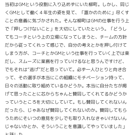
当初はGMという役割に入り込めずにいた柳町。しかし、同じ
くGMとして働く４年生の姿を見て、「誰かのために」尽くす
ことの意義に気づかされた。そんな柳町はGMの仕事を行う上
で「押しつけないこと」を大切にしていたという。「どうし
てもコーチという上の立場になってしまうと、チームの方針
だから従ってくれって感じで、自分の考えとかを押し付けて
しまう方が、コーチとかGMという仕事を行っていく上では楽
だし、スムーズに業務を行っていけるなと思うんですけど、
でもそれは“逃げ”だと思っていて。必ず一人ひとりと向き合
って、その選手が本当にこの組織にモチベーション持って、
日々の活動に取り組めているかどうか。本当に自分たちが掲
げて思ったことに芯からちゃんと賛同してくれてるかどうか
っていうところを大切にしていて。もし賛同してくれないん
だったら、じゃあなぜ賛同してくれないのか。賛同してもら
うためにそいつの意見を少しでも取り入れなきゃいけないん
じゃないかとか、そういうことを意識してやっていました」
と話した。