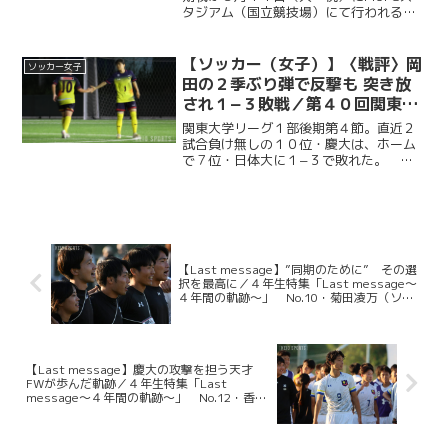
タジアム（国立競技場）にて行われる。
ソッカー部（男子）は昨年に続く早慶戦
連覇目指し、２年ぶりに国立競技場のピ
ッチに立つ。今回ケイスポでは選手だけ
【ソッカー（女子）】〈戦評〉岡
ソッカー女子
ではなく、グラウンドマ...
田の２季ぶり弾で反撃も 突き放
され１−３敗戦／第４０回関東大
学リーグ１部後期第４節 VS日本
関東大学リーグ１部後期第４節。直近２
体育大学
試合負け無しの１０位・慶大は、ホーム
で７位・日体大に１−３で敗れた。 開
始早々に先制点を献上。髙松芽衣（環
３・植草学園大学附／ジェフユナイテッ
ド市原・千葉レディースU18）を中心に
惜しいシーンをつくるが、...
【Last message】”同期のために” その選
択を最高に／４年生特集「Last message〜
４年間の軌跡〜」 No.10・菊田凌万（ソッ
カー部男子）
【Last message】慶大の攻撃を担う天才
FWが歩んだ軌跡／４年生特集「Last
message〜４年間の軌跡〜」 No.12・香山
達明（ソッカー部男子）