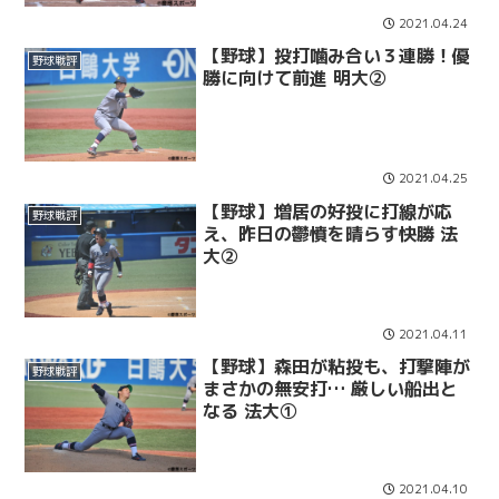
2021.04.24
【野球】投打噛み合い３連勝！優
野球戦評
勝に向けて前進 明大②
2021.04.25
【野球】増居の好投に打線が応
野球戦評
え、昨日の鬱憤を晴らす快勝 法
大②
2021.04.11
【野球】森田が粘投も、打撃陣が
野球戦評
まさかの無安打… 厳しい船出と
なる 法大①
2021.04.10