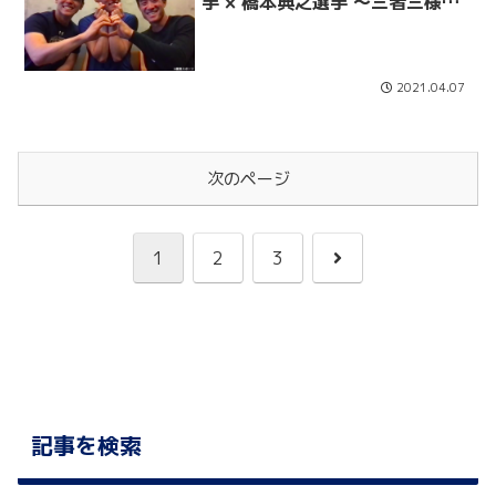
手 × 橋本典之選手 〜三者三様！
仲良し外野手トリオ〜
2021.04.07
次のページ
次
1
2
3
へ
記事を検索