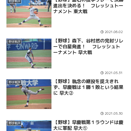
野球戦評
進出を決める！ フレッシュトー
ナメント 東大戦
2021.06.02
【野球】森下、谷村然の完封リレ
野球戦評
ーで白星発進！ フレッシュト
ーナメント 早大戦
2021.05.31
【野球】執念の継投を捉えきれ
野球戦評
ず、早慶戦は１勝１敗という結果
に 早大②
2021.05.30
【野球】早慶戦第１ラウンドは慶
野球戦評
大に軍配 早大①