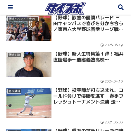
【野球】歓喜の優勝パレード 三
野球イベント・その他
田キャンパスで喜びを分かち合う
／東京六大学野球春季リーグ戦優
勝パレード＆祝賀会
2026.06.19
【野球】新入生特集第１弾！福井
野球対談
直睦選手〜慶應義塾高校〜
2024.04.10
【野球】投手陣が打ち込まれ、コ
野球戦評
ールド負けで優勝を逃す 春季フ
レッシュトーナメント決勝 法大
戦
2021.06.03
【野球】盤石の投手リレーで決勝