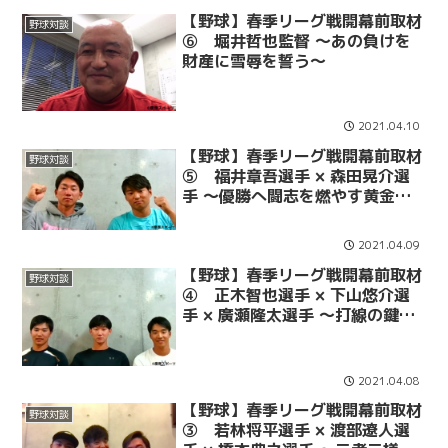
【野球】春季リーグ戦開幕前取材
野球対談
⑥ 堀井哲也監督 〜あの負けを
財産に雪辱を誓う〜
2021.04.10
【野球】春季リーグ戦開幕前取材
野球対談
⑤ 福井章吾選手 × 森田晃介選
手 〜優勝へ闘志を燃やす黄金バ
ッテリー 〜
2021.04.09
【野球】春季リーグ戦開幕前取材
野球対談
④ 正木智也選手 × 下山悠介選
手 × 廣瀬隆太選手 〜打線の鍵を
握る塾高の系譜〜
2021.04.08
【野球】春季リーグ戦開幕前取材
野球対談
③ 若林将平選手 × 渡部遼人選