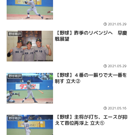
2021.05.29
【野球】昨季のリベンジへ 早慶
野球戦評
戦展望
2021.05.29
【野球】４番の一振りで大一番を
野球戦評
制す 立大②
2021.05.16
【野球】主将が打ち、エースが抑
野球戦評
えて首位再浮上 立大①