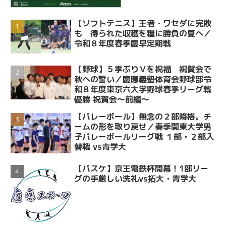
【ソフトテニス】王者・ワセダに完敗
も 得られた収穫を糧に勝負の夏へ／
令和８年度春季慶早定期戦
【野球】５季ぶりＶを祝福 祝賀会で
秋への誓い／慶應義塾体育会野球部令
和８年度東京六大学野球春季リーグ戦
優勝 祝賀会～前編～
【バレーボール】無念の２部降格。チ
ームの形を取り戻せ／春季関東大学男
子バレーボールリーグ戦 １部・２部入
替戦 vs青学大
【バスケ】京王電鉄杯開幕！1部リー
グの手厳しい洗礼vs拓大・青学大