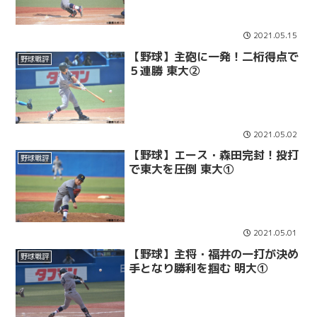
2021.05.15
【野球】主砲に一発！二桁得点で
野球戦評
５連勝 東大②
2021.05.02
【野球】エース・森田完封！投打
野球戦評
で東大を圧倒 東大①
2021.05.01
【野球】主将・福井の一打が決め
野球戦評
手となり勝利を掴む 明大①