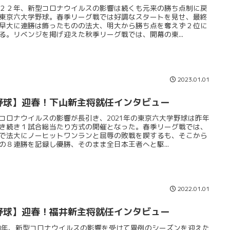
２２年、新型コロナウイルスの影響は続くも元来の勝ち点制に戻
東京六大学野球。春季リーグ戦では好調なスタートを見せ、最終
早大に連勝は飾ったものの法大、明大から勝ち点を奪えず２位に
る。リベンジを掲げ迎えた秋季リーグ戦では、開幕の東...
2023.01.01
野球】迎春！下山新主将就任インタビュー
コロナウイルスの影響が長引き、2021年の東京六大学野球は昨年
き続き１試合総当たり方式の開催となった。春季リーグ戦では、
で法大にノーヒットワンランと屈辱の敗戦を喫するも、そこから
の８連勝を記録し優勝、そのまま全日本王者へと駆...
2022.01.01
野球】迎春！福井新主将就任インタビュー
20年、新型コロナウイルスの影響を受けて異例のシーズンを迎えた