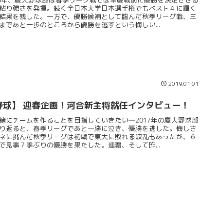
粘り強さを発揮。続く全日本大学日本選手権でもベスト４に輝く
結果を残した。一方で、優勝候補として臨んだ秋季リーグ戦、三
まであと一歩のところから優勝を逃すという悔しい...
2019.01.01
野球】 迎春企画！河合新主将就任インタビュー！
緒にチームを作ることを目指していきたい―2017年の慶大野球部
り返ると、春季リーグであと一勝に泣き、優勝を逃した。悔しさ
ネに挑んだ秋季リーグは初戦で東大に敗れる波乱もあったが、６
で見事７季ぶりの優勝を果たした。連覇、そして昨...