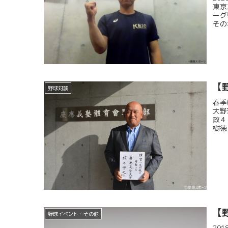
東京
ーグ
その
【
野球対談
春季
大野
政４
樹徳
【
野球イベント・その他
20