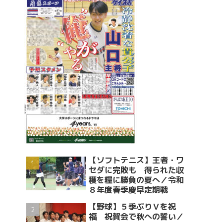
【ソフトテニス】王者・ワ
セダに完敗も 得られた収
穫を糧に勝負の夏へ／令和
８年度春季慶早定期戦
【野球】５季ぶりＶを祝
福 祝賀会で秋への誓い／