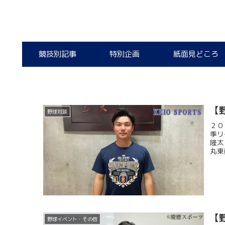
競技別記事
特別企画
紙面見どころ
【
野球対談
２０
季リ
隆太
丸東
【
野球イベント・その他