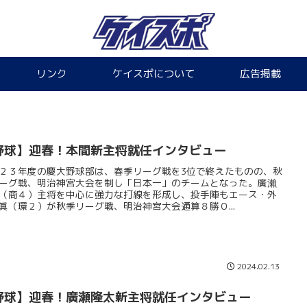
リンク
ケイスポについて
広告掲載
野球】迎春！本間新主将就任インタビュー
２３年度の慶大野球部は、春季リーグ戦を3位で終えたものの、秋
ーグ戦、明治神宮大会を制し「日本一」のチームとなった。廣瀨
（商４）主将を中心に強力な打線を形成し、投手陣もエース・外
眞（環２）が秋季リーグ戦、明治神宮大会通算８勝０...
2024.02.13
野球】迎春！廣瀬隆太新主将就任インタビュー