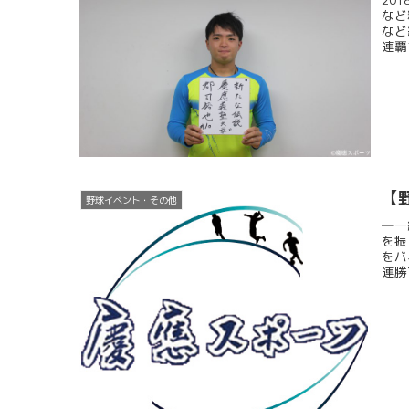
など
など
連覇
【
野球イベント・その他
―一
を振
をバ
連勝