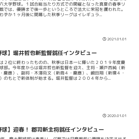
六大学野球。１試合総当たり方式での開催となった真夏の春季リ
戦では、優勝まで後一歩というところで法大に栄冠を攫われた。
わずか１ヶ月後に開幕した秋季リーグはイレギュラ...
2021.01.01
野球】堀井哲也新監督就任インタビュー
は２位に終わったものの、秋季は日本一に輝いた２０１９年度慶
球部。今年度からは堀井哲也新監督を迎え、主将・瀬戸西純（新
・慶應）、副将・木澤尚文（新商４・慶應）、嶋田翔（新環４・
）のもとで新体制が始まる。堀井監督は２００４年から...
2020.01.01
野球】迎春！ 郡司新主将就任インタビュー
18年、慶大野球部は春季リーグ戦では早慶戦前に優勝を決定させる