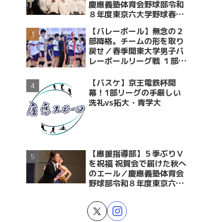
慶應義塾体育会野球部令和
８年度東京六大学野球春季
リーグ戦優勝 祝賀会～前編
【バレーボール】無念の２
～
部降格。チームの形を取り
戻せ／春季関東大学男子バ
レーボールリーグ戦 １部・
２部入替戦 vs青学大
【バスケ】京王電鉄杯開
幕！1部リーグの手厳しい
洗礼vs拓大・青学大
【應援指導部】５季ぶりＶ
を祝福 祝賀会で届けた秋へ
のエール／慶應義塾体育会
野球部令和８年度東京六大
学野球春季リーグ戦優勝 祝
賀会～後編～