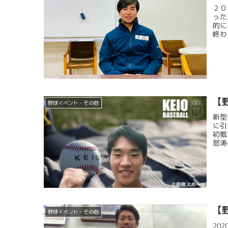
２０
った
的に
終わ
【
野球イベント・その他
新型
に引
初戦
怒涛
【
野球イベント・その他
20