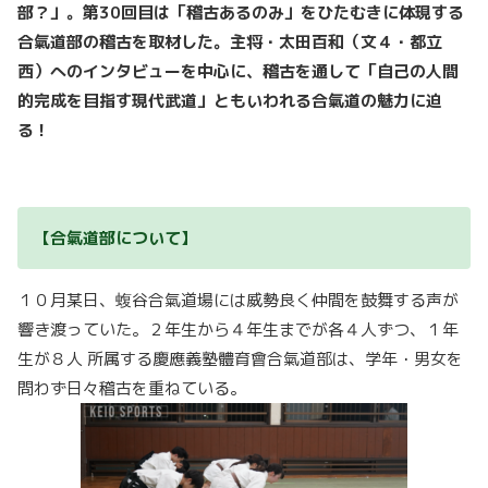
部？」。第30回目は「稽古あるのみ」をひたむきに体現する
合氣道部の稽古を取材した。主将・太田百和（文４・都立
西）へのインタビューを中心に、稽古を通して「自己の人間
的完成を目指す現代武道」ともいわれる合氣道の魅力に迫
る！
【合氣道部について】
１０月某日、蝮谷合氣道場には威勢良く仲間を鼓舞する声が
響き渡っていた。２年生から４年生
までが各４人ずつ、１年
生が８人
所属する慶應義塾體育會合氣道部は、学年・男女を
問わず日々稽古を重ねている。