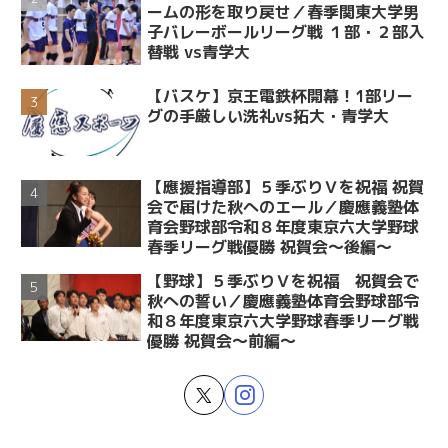
ームの形を取り戻せ／春季関東大学男
子バレーボールリーグ戦 １部・２部入
替戦 vs青学大
【バスケ】京王電鉄杯開幕！1部リー
グの手厳しい洗礼vs拓大・青学大
【應援指導部】５季ぶりＶを祝福 祝賀
会で届けた秋へのエール／慶應義塾体
育会野球部令和８年度東京六大学野球
春季リーグ戦優勝 祝賀会～後編～
【野球】５季ぶりＶを祝福 祝賀会で
秋への誓い／慶應義塾体育会野球部令
和８年度東京六大学野球春季リーグ戦
優勝 祝賀会～前編～