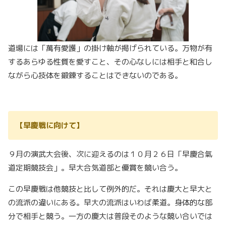
道場には「萬有愛護」の掛け軸が掲げられている。万物が有
するあらゆる性質を愛すこと、その心なしには相手と和合し
ながら心技体を鍛錬することはできないのである。
【早慶戦に向けて】
９月の演武大会後、次に迎えるのは１０月２６日「早慶合氣
道定期競技会」。早大合気道部と優賞を競い合う。
この早慶戦は他競技と比して例外的だ。それは慶大と早大と
の流派の違いにある。早大の流派はいわば柔道。身体的な部
分で相手と競う。一方の慶大は普段そのような競い合いでは