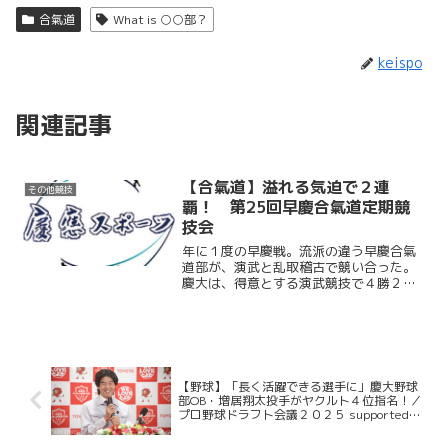
合氣道
What is ○○部？
keispo
関連記事
【合氣道】溢れる気迫で２連
その他競技
覇！ 第25回早慶合氣道定期競
技会
年に１度の早慶戦。流派の違う早慶合氣
道部が、演武と乱取稽古で競い合った。
慶大は、得意とする演武競技で４勝２
敗、乱取競技では２勝４敗。勝敗数で引
き分けたものの、合計得点で見事優賞を
収めた。この試合をもって４年生は引
退。９年ぶりとなる早慶戦２連...
【野球】「長く活躍できる選手に」慶大野球
部OB・増居翔太投手がヤクルト４位指名！／
プロ野球ドラフト会議２０２５ supported
by リポビタンD