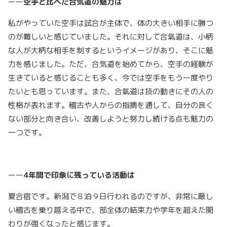
ーー
空手と比べた合気道の魅力は
私がやっていた空手は試合が主体で、体の大きい相手に勝つ
のが難しいと感じていました。それに対して合氣道は、小柄
な人が大柄な相手を制するというイメージがあり、そこに魅
力を感じました。ただ、合気道を始めてから、空手の経験が
生きていると感じることも多く、今では空手をもう一度やり
たいとも思っています。また、合氣道は技の動きにその人の
性格が表れます。稽古や人からの指摘を通して、自分の良く
ない部分と向き合い、改善しようと努力し続ける点も魅力の
一つです。
ーー
4年間で印象に残っている活動は
夏合宿です。新潟で８泊９日行われるのですが、非常に厳し
い稽古を乗り越える中で、部全体の結束力や学年を超えた関
わりが強くなったと感じます。