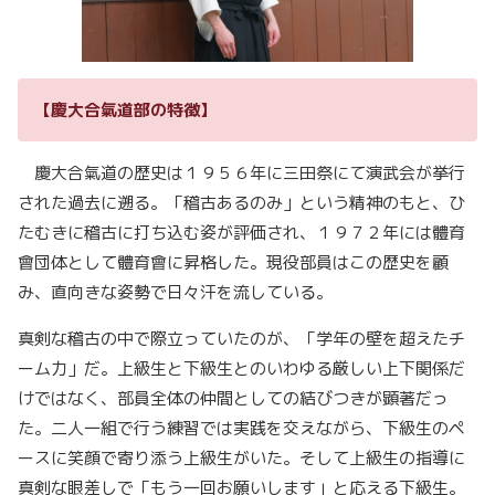
【慶大合氣道部の特徴】
慶大合氣道の歴史は１９５６年に三田祭にて演武会が挙行
された過去に遡る。「稽古あるのみ」という精神のもと、ひ
たむきに稽古に打ち込む姿が評価され、１９７２年には
體育
會団体として體育會に昇格した。現役部員はこの歴史を顧
み、直向きな姿勢で日々汗を流している。
真剣な稽古の中で際立っていたのが、「学年の壁を超えたチ
ーム力」だ。上級生と下級生とのいわゆる厳しい上下関係だ
けではなく、部員全体の仲間としての結びつきが顕著だっ
た。二人一組で行う練習では実践を交えながら、下級生のペ
ースに笑顔で寄り添う上級生がいた。そして上級生の指導に
真剣な眼差しで「もう一回お願いします」と応える下級生。