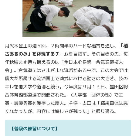
月火木金土の週５回、２時間半のハードな稽古を通し、
「稽
古あるのみ」を体現するチーム
を目指す。その目標の先、毎
年秋頃まず待ち構えるのは「全日本心身統一合氣道競技大
会」。合氣道にはさまざまな流派がある中で、この大会では
慶大が所属する流派同士で演武における動きの大きさ、技の
キレを他大学や道場と競う。今年度は９月１３日、墨田区総
合体育館部道場で開催された。〈大学部 団体の部〉で金
賞・最優秀賞を獲得した慶大。主将・太田は「結果自体は悪
くなかったが、内容には悔しさが残った」と振り返る。
【普段の練習について】