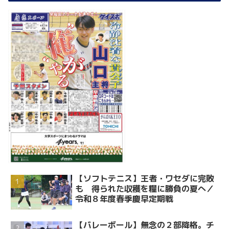
【ソフトテニス】王者・ワセダに完敗
も 得られた収穫を糧に勝負の夏へ／
令和８年度春季慶早定期戦
【バレーボール】無念の２部降格。チ