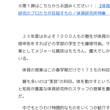
※第１弾はこちらからお読みください！：
【体育
研究のプロたちが目指すもの／体育研究所特集 ＃１体育
２５年度はおよそ７０００人もの塾生が体育の
修申告をすればどの学部の学生でも履修可能。サ
業としてメジャーな競技はもちろん、慶大でしか
いる。
体育の授業はこの春学期だけで１７３もの科目
最も多いのは“実技”の科目。体を動かすという
と知見が豊富な体育研究所のスタッフの授業を慶
だ。
中でもとりわけ特徴的なものをいくつか紹介す