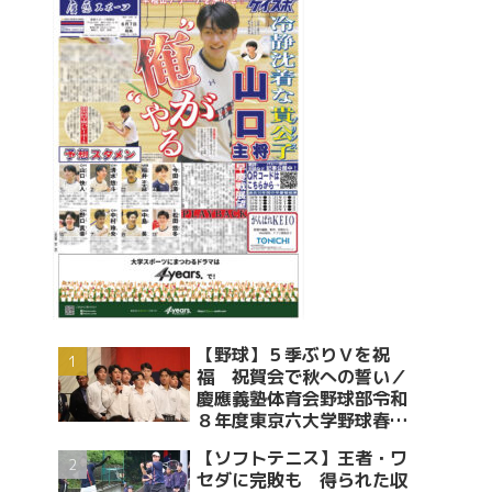
【野球】５季ぶりＶを祝
福 祝賀会で秋への誓い／
慶應義塾体育会野球部令和
８年度東京六大学野球春季
リーグ戦優勝 祝賀会～前編
【ソフトテニス】王者・ワ
～
セダに完敗も 得られた収