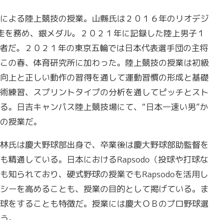
による陸上競技の授業。山縣氏は２０１６年のリオデジ
走を務め、銀メダル。２０２１年に記録した陸上男子１
走者だ。２０２１年の東京五輪では日本代表選手団の主将
この春、体育研究所に加わった。陸上競技の授業は初級
向上と正しい動作の習得を通して運動習慣の形成と基礎
術練習、スプリントタイプの分析を通してピッチとスト
る。日吉キャンパス陸上競技場にて、“日本一速い男”か
の授業だ。
林氏は慶大野球部出身で、卒業後は慶大野球部助監督を
精通している。日本におけるRapsodo（投球や打球な
知られており、硬式野球の授業でもRapsodoを活用し
シーを高めることも、授業の目的として掲げている。ま
球をすることも特徴だ。授業には慶大ＯＢのプロ野球選
う。