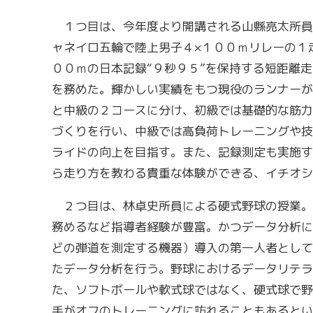
１つ目は、今年度より開講される山縣亮太所員
ャネイロ五輪で陸上男子４×１００ｍリレーの１
００ｍの日本記録“９秒９５”を保持する短距離
を務めた。輝かしい実績をもつ現役のランナーが
と中級の２コースに分け、初級では基礎的な筋力
づくりを行い、中級では高負荷トレーニングや技
ライドの向上を目指す。また、記録測定も実施す
ら走り方を教わる貴重な体験ができる、イチオシ
２つ目は、林卓史所員による硬式野球の授業。
務めるなど指導者経験が豊富。かつデータ分析にも
どの弾道を測定する機器）導入の第一人者としても
たデータ分析を行う。野球におけるデータリテラ
た、ソフトボールや軟式球ではなく、硬式球で野
手がオフのトレーニングに訪れることもあるとい