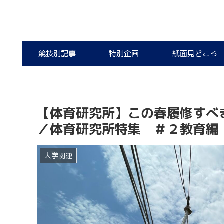
競技別記事
特別企画
紙面見どころ
【体育研究所】この春履修すべ
／体育研究所特集 ＃２教育編
大学関連