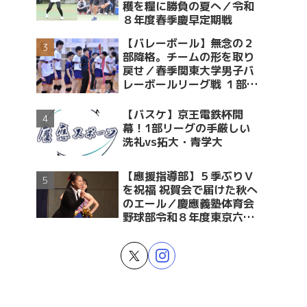
穫を糧に勝負の夏へ／令和
８年度春季慶早定期戦
【バレーボール】無念の２
部降格。チームの形を取り
戻せ／春季関東大学男子バ
レーボールリーグ戦 １部・
２部入替戦 vs青学大
【バスケ】京王電鉄杯開
幕！1部リーグの手厳しい
洗礼vs拓大・青学大
【應援指導部】５季ぶりＶ
を祝福 祝賀会で届けた秋へ
のエール／慶應義塾体育会
野球部令和８年度東京六大
学野球春季リーグ戦優勝 祝
賀会～後編～