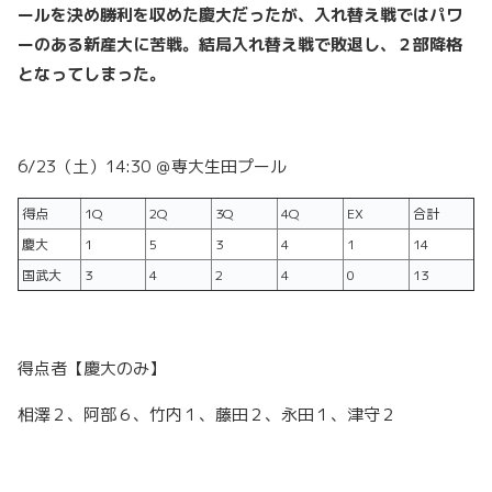
ールを決め勝利を収めた慶大だったが、入れ替え戦ではパワ
ーのある新産大に苦戦。結局入れ替え戦で敗退し、２部降格
となってしまった。
6/23（土）14:30 ＠専大生田プール
得点
1Q
2Q
3Q
4Q
EX
合計
慶大
1
5
3
4
1
14
国武大
3
4
2
4
0
13
得点者【慶大のみ】
相澤２、阿部６、竹内１、藤田２、永田１、津守２