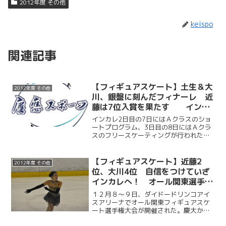
2012年度 その他
keispo
関連記事
【フィギュアスケート】土生＆大
2012年度 その他
川、銀盤に刻んだフィナーレ 近
藤は7位入賞を果たす インカ
レ2・3日目
インカレ2日目の7日にはＡクラスのショ
ートプログラム、3日目の8日にはＡクラ
スのフリースケーティングが行われた。
慶大からは3名出場。近藤琢哉（商3）が
ショートプログラムで5位、フリースケー
ティングで7位、総合7位となり入賞を果
【フィギュアスケート】近藤2
2012年度 その他
たした。そして...
位、大川4位 自信をつけていざ
インカレへ！ オール関東選手権
大会
１２月８～９日、ダイドードリンコアイ
スアリーナでオール関東フィギュアスケ
ート選手権大会が開催された。慶大から
は近藤琢哉（商３）と大川珠里（環４）