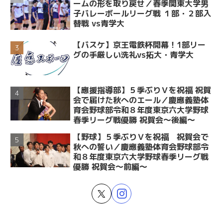
ームの形を取り戻せ／春季関東大学男
子バレーボールリーグ戦 １部・２部入
替戦 vs青学大
【バスケ】京王電鉄杯開幕！1部リー
グの手厳しい洗礼vs拓大・青学大
【應援指導部】５季ぶりＶを祝福 祝賀
会で届けた秋へのエール／慶應義塾体
育会野球部令和８年度東京六大学野球
春季リーグ戦優勝 祝賀会～後編～
【野球】５季ぶりＶを祝福 祝賀会で
秋への誓い／慶應義塾体育会野球部令
和８年度東京六大学野球春季リーグ戦
優勝 祝賀会～前編～