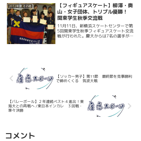
の２回戦で、他の４選手は初戦で敗退
【フィギュアスケート】柳澤・奥
2012年度 その他
と、芳しいものとはならなか...
山・女子団体、トリプル優勝！
関東学生秋季交流戦
11月11日、新横浜スケートセンターで第
5回関東学生秋季フィギュアスケート交流
戦が行われた。慶大からは7名の選手が出
場し、3，4級女子で柳澤薫（総2）が優
勝し、また5，6級女子で奥山未季子（環
1）が優勝、鈴木伶奈（環1）が準優勝を
果たした。...
【ソッカー男子】第11節 最終節を見事勝利
で締めくくる 筑波大戦
【バレーボール】２年連続ベスト４進出！東
海大との再戦へ /東日本インカレ ３回戦・
準々決勝
コメント