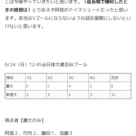
こは今後やっていきたいと思います。
（延長戦で勝利したと
きの感想は）
とりあえず阿部のナイスシュートだったと思い
ます。本当はVゴールにならないような試合展開にしないとい
けないと思います。
6/24（日）12:45＠日体大建志台プール
得点
1Q
2Q
3Q
4Q
合計
慶大
0
2
4
2
8
新産大
2
3
4
3
12
得点者【慶大のみ】
阿部２、竹内２、藤田１、加藤３