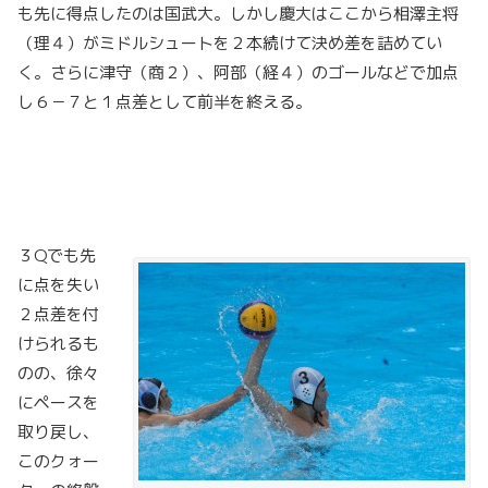
も先に得点したのは国武大。しかし慶大はここから相澤主将
（理４）がミドルシュートを２本続けて決め差を詰めてい
く。さらに津守（商２）、阿部（経４）のゴールなどで加点
し６－７と１点差として前半を終える。
３Qでも先
に点を失い
２点差を付
けられるも
のの、徐々
にペースを
取り戻し、
このクォー