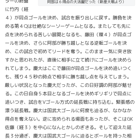
ターの終盤
阿部は６得点の大活躍だった（新産大戦より）
に竹内（経
４）が同点ゴールを決め、試合を振り出しに戻す。勝負を決
める第４Qは壮絶なシーソーゲームとなる。またしても先に
点を決められる苦しい展開となるも、藤田（環４）が同点ゴ
ールを決め、さらに阿部が勝ち越しとなる逆転ゴールを決
め、この試合で初めてリードを奪う。このまま一気に突き放
すかと思われたが、直後に相手に立て続けにゴールを決めら
れてしまう。慶大はここで藤田が同点ゴールを決め追いつく
も、残り４５秒の時点で相手に勝ち越し点を与えてしまう。
厳しい状況となった慶大だったが、この日好調の阿部が魅せ
る。この日自身５本目となるゴールを決めギリギリで同点に
追いつき、試合をVゴール方式の延長戦に持ち込む。緊張感の
漂う延長戦。慶大は国武大ゴールに何度も迫るが、なかなか
得点を奪えない。逆に攻められる場面もあったが、そこはGK
佐藤（経３）を中心になんとかしのぎきる。そして迎えた延
長３分過ぎ、慶大は国武大ゴールに迫るとボールを持った相