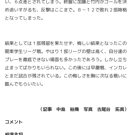
い、６点差とされてしまう。終盤に加藤と竹内がゴールを決
め追いすがるも、反撃はここまで。８－１２で敗れ２部降格
となってしまった。
結果としては１部残留を果たせず、悔しい結果となったこの
関東学生リーグ戦。やはり１部リーグの壁は高く、自分達の
プレーを徹底できない場面も多かったであろう。しかし立ち
止まってばかりもいられない。この後には早慶戦、インカレ
とまだ試合が残されている。この悔しさを胸に次なる戦いに
臨んでもらいたい。
（記事 中島 裕幾 写真 古尾谷 拓真）
コメント
相澤主将