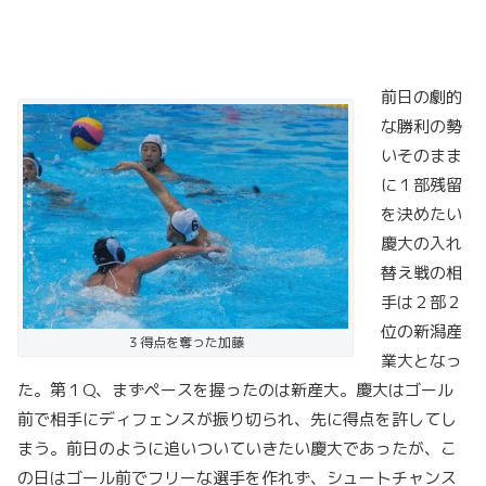
前日の劇的
な勝利の勢
いそのまま
に１部残留
を決めたい
慶大の入れ
替え戦の相
手は２部２
位の新潟産
３得点を奪った加藤
業大となっ
た。第１Q、まずペースを握ったのは新産大。慶大はゴール
前で相手にディフェンスが振り切られ、先に得点を許してし
まう。前日のように追いついていきたい慶大であったが、こ
の日はゴール前でフリーな選手を作れず、シュートチャンス