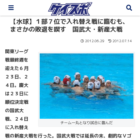
【水球】１部７位で入れ替え戦に臨むも、
まさかの敗退を喫す 国武大・新産大戦
2012.06.29
2012.07.14
関東リーグ
戦最終週を
迎えた６月
２３日、２
４日。慶大
は２３日に
順位決定戦
の国武大
戦、２４日
チーム一丸となり試合に臨んだ
に入れ替え
戦の新産大戦を行った。国武大戦では延長の末、劇的なＶゴ