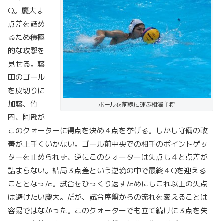
Q。慶大は
点差を詰め
るため積極
的な攻撃を
見せる。藤
田のゴール
を皮切りに
加藤、竹
ボールを前線に運ぶ相澤主将
内、阿部が
このクォーターに得点を決め４点を挙げる。しかし守備の改
善が上手くいかない。ゴール前中央での相手のポイントゲッ
ターを止められず、逆にこのクォーターは失点も４と点差が
詰まらない。結局３点差という逆境の中で最終４Qを迎える
こととなった。試合をひっくり返すためにもこれ以上の失点
は避けたい慶大。だが、試合序盤からの流れを変えることは
容易ではなかった。このクォーターでも立て続けに３点を失