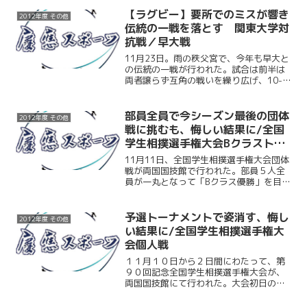
が出場。目標としてきたインカレ（1月６
～9日・宇都宮）前の最後の大会となっ
【ラグビー】要所でのミスが響き
2012年度 その他
た。両者とも1ヶ月前に...
伝統の一戦を落とす 関東大学対
抗戦／早大戦
11月23日。雨の秩父宮で、今年も早大と
の伝統の一戦が行われた。試合は前半は
両者譲らず互角の戦いを繰り広げ、10-
10の同点で試合を折り返した。しかし、
後半の慶大は度々ミスを重ねてしまった
ことで、何度か巡ってきたチャンスをも
部員全員で今シーズン最後の団体
2012年度 その他
のにできない。結...
戦に挑むも、悔しい結果に/全国
学生相撲選手権大会Bクラストー
ナメント
11月11日、全国学生相撲選手権大会団体
戦が両国国技館で行われた。部員５人全
員が一丸となって「Bクラス優勝」を目指
して挑んだ。１回戦では立大を５－０で
倒し、圧倒的な強さを見せつけた。しか
し続く２回戦。相手は夏の大会で勝った
予選トーナメントで姿消す、悔し
2012年度 その他
早大。勝てない相手...
い結果に/全国学生相撲選手権大
会個人戦
１１月１０日から２日間にわたって、第
９０回記念全国学生相撲選手権大会が、
両国国技館にて行われた。大会初日の個
人戦には慶大から５人の選手が出場。結
果は川村（経３）が初戦を突破するも次