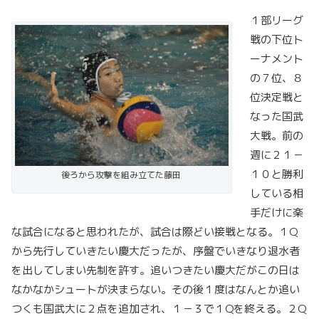
１部リーグ
戦の下位ト
ーナメント
の７位、８
位決定戦と
なった国武
大戦。前の
週に２１－
１０と勝利
後ろから攻撃を組み立てた藤田
している相
手だけに楽
な試合になると思われたが、試合は際どい接戦となる。１Q
から先行していきたい慶大だったが、序盤でいきなり退水者
を出してしまい先制を許す。追いつきたい慶大だがこの日は
なかなかシュートが決まらない。その後１度はなんとか追い
つくも国武大に２点を追加され、１－３で１Qを終える。２Q