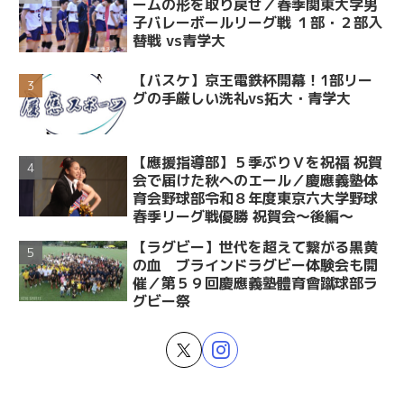
ームの形を取り戻せ／春季関東大学男
子バレーボールリーグ戦 １部・２部入
替戦 vs青学大
【バスケ】京王電鉄杯開幕！1部リー
グの手厳しい洗礼vs拓大・青学大
【應援指導部】５季ぶりＶを祝福 祝賀
会で届けた秋へのエール／慶應義塾体
育会野球部令和８年度東京六大学野球
春季リーグ戦優勝 祝賀会～後編～
【ラグビー】世代を超えて繋がる黒黄
の血 ブラインドラグビー体験会も開
催／第５９回慶應義塾體育會蹴球部ラ
グビー祭