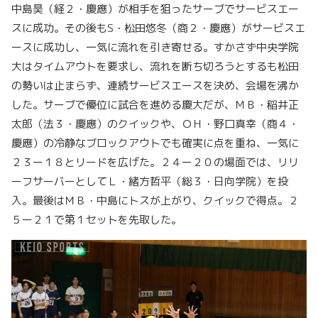
中島昊（経２・慶應）が相手を狙ったサーブでサービスエー
スに成功。その後もS・松田悠冬（商２・慶應）がサービスエ
ースに成功し、一気に流れを引き寄せる。すかさず中央学院
大はタイムアウトを要求し、流れを断ち切ろうとするも松田
の勢いは止まらず、連続サービスエースを決め、会場を沸か
した。サーブで優位に試合を進める慶大だが、ＭＢ・稲井正
太郎（法３・慶應）のクイックや、ＯＨ・野口真幸（商４・
慶應）の冷静なブロックアウトでも確実に点を重ね、一気に
２３ー１８とリードを広げた。２４ー２０の場面では、リリ
ーフサーバーとしてＬ・緒方哲平（総３・日向学院）を投
入。最後はＭＢ・中島にトスが上がり、クイックで得点。２
５ー２１で第１セットを先取した。