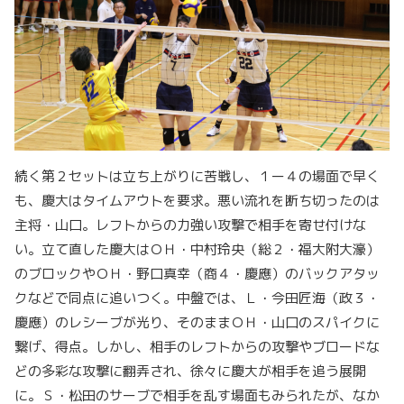
続く第２セットは立ち上がりに苦戦し、１ー４の場面で早く
も、慶大はタイムアウトを要求。悪い流れを断ち切ったのは
主将・山口。レフトからの力強い攻撃で相手を寄せ付けな
い。立て直した慶大はＯＨ・中村玲央（総２・福大附大濠）
のブロックやＯＨ・野口真幸（商４・慶應）のバックアタッ
クなどで同点に追いつく。中盤では、Ｌ・今田匠海（政３・
慶應）のレシーブが光り、そのままＯＨ・山口のスパイクに
繋げ、得点。しかし、相手のレフトからの攻撃やブロードな
どの多彩な攻撃に翻弄され、徐々に慶大が相手を追う展開
に。Ｓ・松田のサーブで相手を乱す場面もみられたが、なか