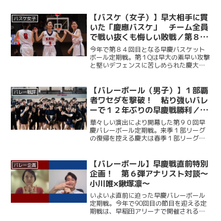
掛けたが、早大の高いブロックと安定し
た試合運びに苦しみ、セットカウント０
【バスケ（女子）】早大相手に貫
バスケ女子
－３で敗れた。しかし、...
いた「慶應バスケ」 チーム全員
で戦い抜くも悔しい敗戦／第８４
回早慶バスケットボール定期戦
今年で第８４回目となる早慶バスケット
ボール定期戦。第１Qは早大の素早い攻撃
と堅いデフェンスに苦しめられた慶大だ
が、第２Q以降は順調に得点を重ねて意地
を見せた。強敵の早大相手に悔しい敗戦
を喫したものの、最後まで慶應らしい泥
【バレーボール（男子）】１部覇
バレー戦評
臭いバスケを貫き、４...
者ワセダを撃破！ 粘り強いバレ
ーで１２年ぶりの早慶戦勝利／第
９０回早慶バレーボール定期戦
華々しい演出により開幕した第９０回早
慶バレーボール定期戦。来季１部リーグ
の復帰を控える慶大は春季１部リーグ王
者・早大相手に第１セットを２５－１２
のダブルスコアで落とすも、第２セット
は中村玲央（総２・福大附大濠）が連続
【バレーボール】早慶戦直前特別
バレー企画
得点を挙げるなど着実にリ...
企画！ 第６弾アナリスト対談～
小川唯×鍬塚凛～
いよいよ直前に迫った早慶バレーボール
定期戦。今年で90回目の節目を迎える定
期戦は、早稲田アリーナで開催される。
ここ12年、早大に勝利できていない慶大