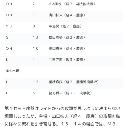
ＯＨ
７
中村玲央（総２・福大附大濠）
ＯＨ
１
山口快人（経４・慶應）
ＭＢ
８
中島昊（経２・慶應）
Ｓ
１３
松田悠冬（商２・慶應）
ＯＨ
１０
野口真幸（商４・慶應）
Ｌ
４
今田匠海（政３・慶應）
途中出場
Ｌ
１２
重枝良政（経２・慶應湘南藤沢）
Ｌ
３
緒方哲平（総３・日向学院）
第１セット序盤はライトからの攻撃が思うように決まらない
場面もあったが、主将・山口快人（経４・慶應）の攻撃を軸
に徐々に流れを引き寄せる。１５－１４の場面では、ＭＢ・