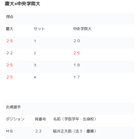
慶大×中央学院大
得点
慶大
セット
中央学院大
２５
1
２０
２２
2
２５
２５
3
１８
２５
4
１７
出場選手
ポジション
背番号
名前（学部学年・出身校）
ＭＢ
２２
稲井正太郎（法３・慶應）