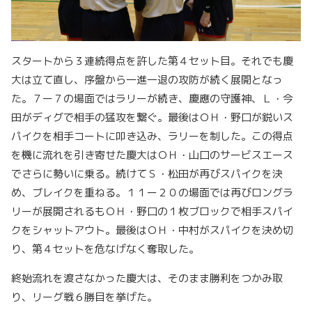
スタートから３連続得点を許した第４セット目。それでも慶
大は立て直し、序盤から一進一退の攻防が続く展開となっ
た。７ー７の場面ではラリーが続き、慶應の守護神、Ｌ・今
田がディグで相手の猛攻を繋ぐ。最後はＯＨ・野口が鋭いス
パイクを相手コートに叩き込み、ラリーを制した。この得点
を機に流れを引き寄せた慶大はＯＨ・山口のサービスエース
でさらに勢いに乗る。続けてＳ・松田が再びスパイクを決
め、ブレイクを重ねる。１１ー２０の場面では再びロングラ
リーが展開されるもＯＨ・野口の１枚ブロックで相手スパイ
クをシャットアウト。最後はＯＨ・中村がスパイクを決め切
り、第４セットを危なげなく奪取した。
終始流れを渡さなかった慶大は、そのまま勝利をつかみ取
り、リーグ戦６勝目を挙げた。