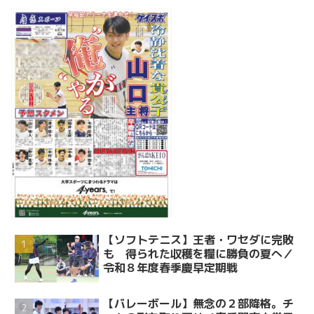
【ソフトテニス】王者・ワセダに完敗
も 得られた収穫を糧に勝負の夏へ／
令和８年度春季慶早定期戦
【バレーボール】無念の２部降格。チ