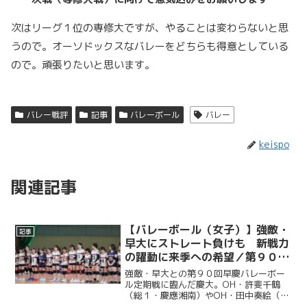
次はリーグ１位の専修大ですが
、やることは変わらないと思
うので。オーソドックスなバレーをどちらも得意としている
ので。頑張りたいと思います。
バレー戦評
記事
バレーボール
バレー
keispo
関連記事
【バレーボール（女子）】強敵・
記事
早大にストレート負けも 新戦力
の躍動に来季への希望／第９０回
早慶バレーボール定期戦
強敵・早大との第９０回早慶バレーボー
ル定期戦に臨んだ慶大。OH・許斐千鶴
（総１・慶應湘南）やOH・田中奏絵（文
２・都立戸山）を中心に果敢に攻撃を仕