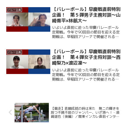
だが、春季リーグでは１部復帰を果たし
ており、打倒・ワセダに向けて勢いに乗
【バレーボール】早慶戦直前特別
バレー企画
っている。一方の早大...
企画！ 第５弾男子主務対談～山
崎喬平×林航大～
いよいよ直前に迫った早慶バレーボール
定期戦。今年で90回目の節目を迎える定
期戦は、早稲田アリーナで開催される。
ここ12年、早大に勝利できていない慶大
だが、春季リーグでは１部復帰を果たし
ており、打倒・ワセダに向けて勢いに乗
【バレーボール】早慶戦直前特別
バレー企画
っている。一方の早大...
企画！ 第４弾女子主将対談～西
崎梨乃×渡辺凜～
いよいよ直前に迫った早慶バレーボール
定期戦。今年で90回目の節目を迎える定
期戦は、早稲田アリーナで開催される。
ここ12年、早大に勝利できていない慶大
だが、春季リーグでは１部復帰を果たし
ており、打倒・ワセダに向けて勢いに乗
っている。一方の早大...
【競走】悲願成就の時は来た 無二の輝きを
放つ不撓不屈のジャンパー、いざ頂へ！・須
﨑遥也（後編）／関東インカレ直前インタビ
ュー２０２６・第５弾