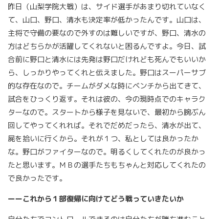
昨日（山梨学院大戦）は、サイド選手があまり切れていなく
て、山口、野口、清水も決定率が低かったんです。山口は、
主将で守備の要なので外すのは難しいですが、野口、清水の
方はどちらかが活躍してくれないと困るんですよ。今日、試
合前に野口と清水には先発は野口だけれども死んでもいいか
ら、しっかりやってくれと伝えました。野口はスーパーサブ
的な存在なので。チームがダメな時にベンチから出てきて、
試合をひっくり返す。それは彼の、今の現時点でのキャラク
ターなので。スタートから様子を見ないで、最初から腕ぶん
回してやってくれれば。それでだめだったら、清水が出て、
屍を拾いに行くから。それが１つ、私としては良かったか
な。野口がファイターなので。明るくしてくれたのが良かっ
たと思います。ＭＢの選手たちもちゃんと対応してくれたの
で良かったです。
ーーこれから１部復帰に向けてどう戦っていきたいか