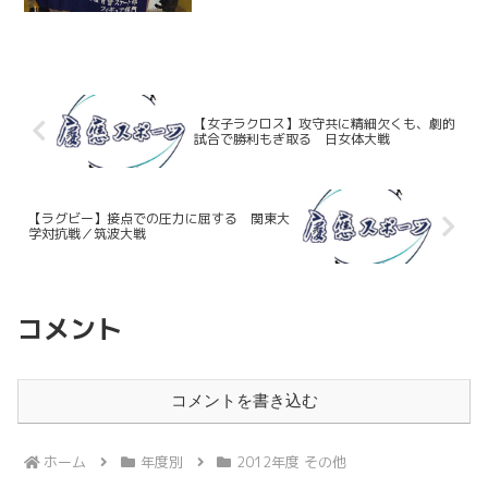
場し、3，4級女子で柳澤薫（総2）が優
勝し、また5，6級女子で奥山未季子（環
1）が優勝、鈴木伶奈（環1）が準優勝を
果たした。...
【女子ラクロス】攻守共に精細欠くも、劇的
試合で勝利もぎ取る 日女体大戦
【ラグビー】接点での圧力に屈する 関東大
学対抗戦／筑波大戦
コメント
コメントを書き込む
ホーム
年度別
2012年度 その他