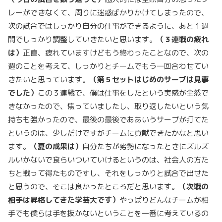
レーができなくて、周りに迷惑ばかりかけてしまったので、
次の試合ではしっかり自分の仕事ができるように、あと１週
間でしっかり調整していきたいと思います。
（３連戦の疲れ
は）
正直、疲れていますけどもう終わったことなので、次の
週のことを考えて、しっかりとチームでもう一回合わせてい
きたいと思っています。
（第５セットはじめのサーブは見事
でした）
この３連戦で、僕は仕事をしたという実感が全然で
きなかったので、焦っていましたし、取り返したいという気
持ちも強かったので、最後の最後でああいうサーブが打てた
というのは、少しだけですがチームに貢献できたかなと思い
ます。
（夏の成果は）
自分たちが劣勢になったときにズルズ
ルいかないで食らいついていけるというのは、社会人の方た
ちと戦って得たものですし、それをしっかりと試合で出せた
と思うので、そこは良かったところだと思います。
（次戦の
相手は昇格してきた学芸大です）
やっぱりどんなチームが相
手でも僕らは手を抜かないということを一番に考えているの