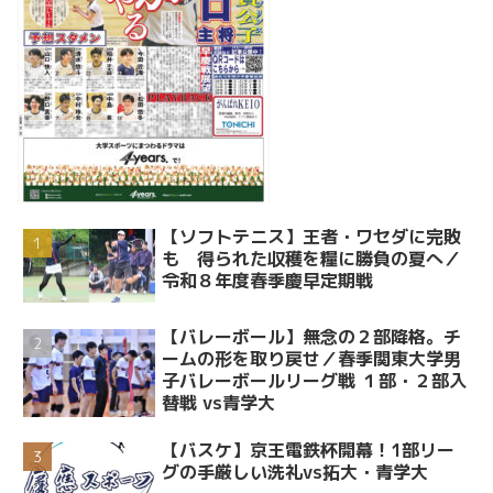
【ソフトテニス】王者・ワセダに完敗
も 得られた収穫を糧に勝負の夏へ／
令和８年度春季慶早定期戦
【バレーボール】無念の２部降格。チ
ームの形を取り戻せ／春季関東大学男
子バレーボールリーグ戦 １部・２部入
替戦 vs青学大
【バスケ】京王電鉄杯開幕！1部リー
グの手厳しい洗礼vs拓大・青学大