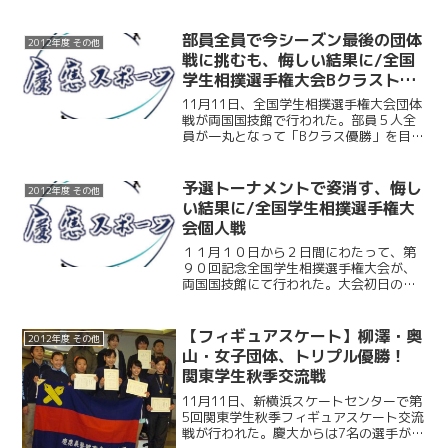
10の同点で試合を折り返した。しかし、
後半の慶大は度々ミスを重ねてしまった
ことで、何度か巡ってきたチャンスをも
部員全員で今シーズン最後の団体
2012年度 その他
のにできない。結...
戦に挑むも、悔しい結果に/全国
学生相撲選手権大会Bクラストー
ナメント
11月11日、全国学生相撲選手権大会団体
戦が両国国技館で行われた。部員５人全
員が一丸となって「Bクラス優勝」を目指
して挑んだ。１回戦では立大を５－０で
倒し、圧倒的な強さを見せつけた。しか
し続く２回戦。相手は夏の大会で勝った
予選トーナメントで姿消す、悔し
2012年度 その他
早大。勝てない相手...
い結果に/全国学生相撲選手権大
会個人戦
１１月１０日から２日間にわたって、第
９０回記念全国学生相撲選手権大会が、
両国国技館にて行われた。大会初日の個
人戦には慶大から５人の選手が出場。結
果は川村（経３）が初戦を突破するも次
の２回戦で、他の４選手は初戦で敗退
【フィギュアスケート】柳澤・奥
2012年度 その他
と、芳しいものとはならなか...
山・女子団体、トリプル優勝！
関東学生秋季交流戦
11月11日、新横浜スケートセンターで第
5回関東学生秋季フィギュアスケート交流
戦が行われた。慶大からは7名の選手が出