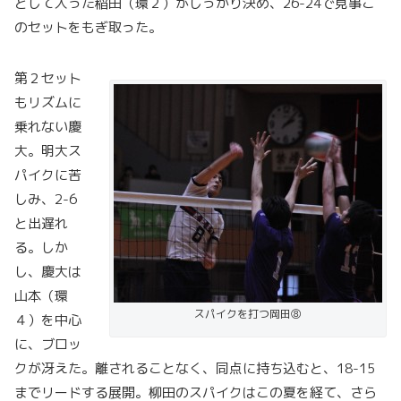
として入った稲田（環２）がしっかり決め、26-24で見事こ
のセットをもぎ取った。
第２セット
もリズムに
乗れない慶
大。明大ス
パイクに苦
しみ、2-6
と出遅れ
る。しか
し、慶大は
山本（環
スパイクを打つ岡田⑧
４）を中心
に、ブロッ
クが冴えた。離されることなく、同点に持ち込むと、18-15
までリードする展開。柳田のスパイクはこの夏を経て、さら