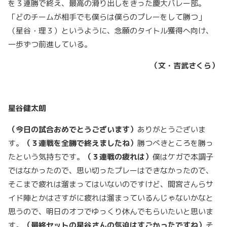
を３連勝で終え、最高の滑り出しをきった慶大バレー部。
「どのチームが相手でも僕らは僕らのプレーをして勝つ」
（星谷・理３）というように、念願のタイトル獲得へ向け、
一歩ずつ前進している。
（文・吉武さくら）
星谷健太朗
（今日の試合おめでとうございます）
ありがとうございま
す。
（３連戦を全勝で終えましたね）
勝つべきところを勝っ
たという気持ちです。
（３連戦の疲れは）
僕はケガで本調子
ではなかったので、思い切ったプレーはできなかったので、
そこまで疲れは溜まってはいないのですけど、間宮さんらサ
イド陣とかはさすがに疲れは溜まっているんじゃないかなと
思うので、明日のオフでゆっくり休んでもらいたいと思いま
す。
（最終セットの星谷さんの気迫はすごかったですね）
そ