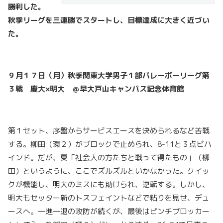
勝利した。
秋季リーグを三連勝でスタートし、目標達成に大きく近づい
た。
９月１７日（月）秋季関東大学男子１部バレーボーリーグ第
３戦 慶大×明大 ＠早大戸山キャンパス記念体育館
第１セット、序盤からサービスエースを決められるなど苦戦
する。柳田（環２）がブロックで止められ、8-11と３点ビハ
インド。だが、夏「社会人の方たちと戦って得たもの」（柳
田）というように、ここでズルズルといかなかった。クイッ
クが機能し、明大のミスにも助けられ、逆転する。しかし、
明大もセッター新のトスフェイントなどで粘りを見せ、デュ
ースへ。一進一退の攻防が続くが、最後はピンチブロッカー