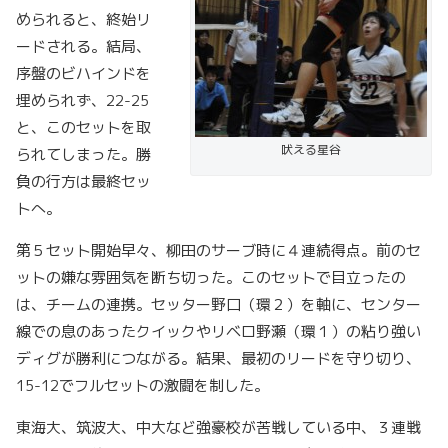
められると、終始リ
ードされる。結局、
序盤のビハインドを
埋められず、22-25
と、このセットを取
吠える星谷
られてしまった。勝
負の行方は最終セッ
トへ。
第５セット開始早々、柳田のサーブ時に４連続得点。前のセ
ットの嫌な雰囲気を断ち切った。このセットで目立ったの
は、チームの連携。セッター野口（環２）を軸に、センター
線での息のあったクイックやリベロ野瀬（環１）の粘り強い
ディグが勝利につながる。結果、最初のリードを守り切り、
15-12でフルセットの激闘を制した。
東海大、筑波大、中大など強豪校が苦戦している中、３連戦