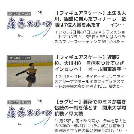
【フィギュアスケート】土生＆大
2012年度 その他
川、銀盤に刻んだフィナーレ 近
藤は7位入賞を果たす インカ
レ2・3日目
インカレ2日目の7日にはＡクラスのショ
ートプログラム、3日目の8日にはＡクラ
スのフリースケーティングが行われた。
慶大からは3名出場。近藤琢哉（商3）が
ショートプログラムで5位、フリースケー
ティングで7位、総合7位となり入賞を果
【フィギュアスケート】近藤2
2012年度 その他
たした。そして...
位、大川4位 自信をつけていざ
インカレへ！ オール関東選手権
大会
１２月８～９日、ダイドードリンコアイ
スアリーナでオール関東フィギュアスケ
ート選手権大会が開催された。慶大から
は近藤琢哉（商３）と大川珠里（環４）
が出場。目標としてきたインカレ（1月６
～9日・宇都宮）前の最後の大会となっ
【ラグビー】要所でのミスが響き
2012年度 その他
た。両者とも1ヶ月前に...
伝統の一戦を落とす 関東大学対
抗戦／早大戦
11月23日。雨の秩父宮で、今年も早大と
の伝統の一戦が行われた。試合は前半は
両者譲らず互角の戦いを繰り広げ、10-