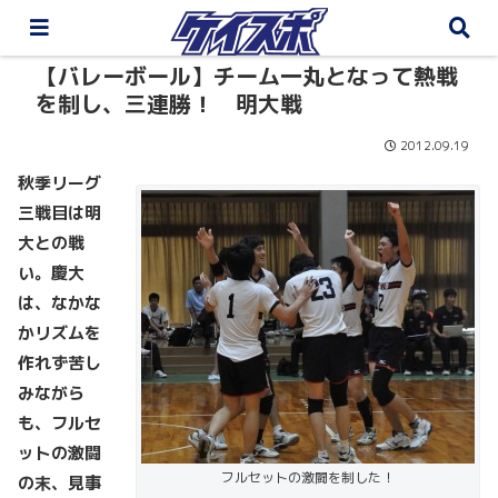
【バレーボール】チーム一丸となって熱戦
を制し、三連勝！ 明大戦
2012.09.19
秋季リーグ
三戦目は明
大との戦
い。慶大
は、なかな
かリズムを
作れず苦し
みながら
も、フルセ
ットの激闘
フルセットの激闘を制した！
の末、見事