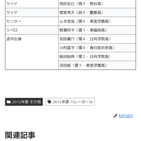
サイド
岡田拓巳（商３・熊谷高）
サイド
間宮秀太（政４・慶應高）
センター
山本悠登（環４・東亜学園高）
リベロ
野瀬将平（環１・東福岡高）
途中出場
前田優介（環４・日向学院高）
川村昌平（環４・春日部共栄高）
稲田聡典（環２・日向学院高）
吉田純（環１・東亜学園高）
2012年度 その他
2012年度 バレーボール
keispo
関連記事