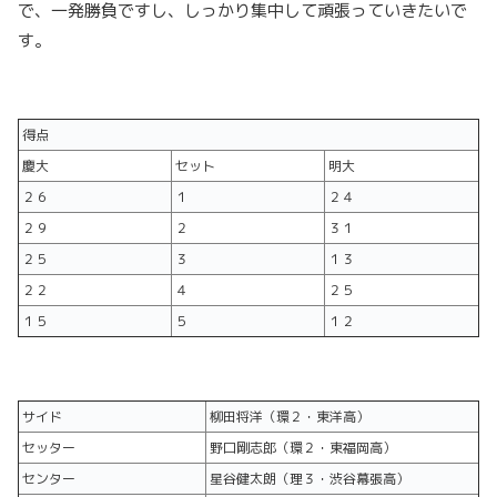
で、一発勝負ですし、しっかり集中して頑張っていきたいで
す。
得点
慶大
セット
明大
２６
１
２４
２９
２
３１
２５
３
１３
２２
４
２５
１５
５
１２
サイド
柳田将洋（環２・東洋高）
セッター
野口剛志郎（環２・東福岡高）
センター
星谷健太朗（理３・渋谷幕張高）