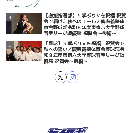
【應援指導部】５季ぶりＶを祝福 祝賀
会で届けた秋へのエール／慶應義塾体
育会野球部令和８年度東京六大学野球
春季リーグ戦優勝 祝賀会～後編～
【野球】５季ぶりＶを祝福 祝賀会で
秋への誓い／慶應義塾体育会野球部令
和８年度東京六大学野球春季リーグ戦
優勝 祝賀会～前編～