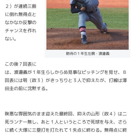
２）が連続三振
に倒れ無得点と
なかなか反撃の
チャンスを作れ
ない。
期待の１年生左腕・渡邉義
この後７回表に
は、渡邉義が１年生らしからぬ見事なピッチングを見せ、８
回表には明（政３）がきっちりと３人で抑えたが、打線は澤
田圭の前に沈黙する。
険悪な雰囲気のまま迎えた最終回、抑えの山形（政４）は二
死ランナー無し、あと１人というところで死球を与え、さら
に続く大塚に三塁打を打たれて１失点に終わる。無得点に終