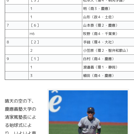
６
［３］
松本大（環４・桐光学園）
１
明（商３・慶應）
１
山形（政４・土佐）
７
［６］
山本泰（環２・慶應）
H6
牧野（商４・千葉東）
８
［２］
手錢（環４・大社）
２
小笠原（環２・智弁和歌山）
９
［１］
白村（商４・慶應）
１
渡邉義（環１・静岡）
３
植田（商４・慶應）
晴天の空の下、
慶應義塾大学の
清家篤塾長によ
る始球式によ
り、いよいよ東