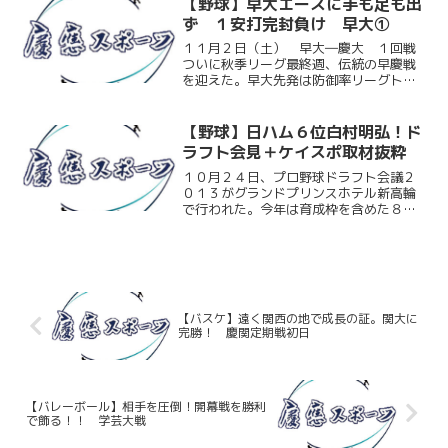
がる。しかし序盤から早大打線に捕まり
【野球】早大エースに手も足も出
６失点。頼みの...
ず １安打完封負け 早大①
１１月２日（土） 早大―慶大 １回戦
ついに秋季リーグ最終週、伝統の早慶戦
を迎えた。早大先発は防御率リーグトッ
プのエース有原。慶大打線は有原の投球
の前に大苦戦を強いられる。慶大先発の
白村（商４）もピンチを最少失点で切り
【野球】日ハム６位白村明弘！ド
抜けるが、今日の有原の前...
ラフト会見＋ケイスポ取材抜粋
１０月２４日、プロ野球ドラフト会議２
０１３がグランドプリンスホテル新高輪
で行われた。今年は育成枠を含めた８９
人が指名され、慶大からは白村明弘（商
４）が指名された。指名先は北海道日本
ハムファイターズ。齋藤祐樹（早大教
卒）や大谷翔平（花巻東）が...
【バスケ】遠く関西の地で成長の証。関大に
完勝！ 慶関定期戦初日
【バレーボール】相手を圧倒！開幕戦を勝利
で飾る！！ 学芸大戦