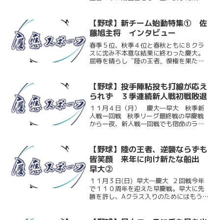
担っていた竹内秀夫新監督が１２月１日
付けで慶大野球部監督に就任した。今回
ケイスポでは『新チーム始動特集第２
【野球】新チーム始動特集① 佐
弾』として竹内新監督にイン...
藤旭主将 インタビュー
春季５位、秋季４位と春秋ともにＢクラ
スに沈み不本意な結果に終わった慶大。
屈辱を晴らし〝陸の王者〟復権を果たす
べく、新生慶大野球部が１１月１１日に
始動した。その主将に任命されたのは佐
藤旭（商３）。走・攻・守３拍子揃った
【野球】投手陣粘投も打線が応え
外野手だ。チームリーダー...
られず ３季連続新人戦初戦敗退
１１月４日（月） 慶大―早大 秋季新
人戦一回戦 秋季リーグ最終戦の早慶戦
から一夜、新人戦一回戦でも宿命のライ
バル校同士が激突した。試合前半は慶
大・三宮（商２）、早大・吉野和の両先
発の好投が光り、白熱の投手戦が展開さ
【野球】陸の王者、逆襲ならずも
れる。だが６回表、三宮...
皆笑顔 来年に向け新たな船出
早大②
１１月３日(日) 早大―慶大 ２回戦今年
で１１０周年を迎えた早慶戦。早大に先
勝を許し、Aクラス入りのためにはもう負
けられない一戦のマウンドにはノーヒッ
トノーランを記録した加嶋（商２）があ