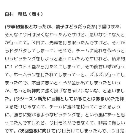
白村 明弘（商４）
(
今季初登板となったが、調子はどうだったか
)
序盤はまあ、
そんなに今日は良くなかったんですけど、悪いなりになんと
か行ってて。３回に、先頭を打ち取ったんですけど、そこか
らドタバタしてしまって、それで、チームに流れを作ろうと
いうピッチングをしようと思っていたんですけれど、結果的
に１アウト３塁から打たれてしまって、その後甘い球が行っ
て、ホームランを打たれてしまって…と、ズルズル行ってし
まったので、本当に悪いところが全部出てしまったという
か、もっと精神的に強く投げなきゃいけないな、と思いまし
た。
(
今シーズン新たに目標としていることはあるか
)
ただ抑
えるだけじゃなくて、チームに流れを持ってこられるよう
に、勝ちに繋がるようなピッチングを、という風にずっと思
ってたんですけれど、今日それができなくて、非常に悔しい
です。
(
次回登板に向けて
)
今日負けてしまったんで、今日完