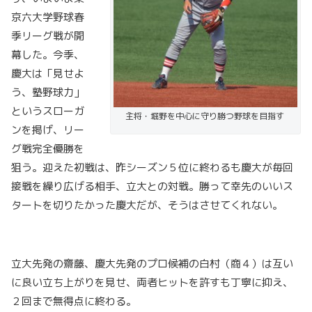
京六大学野球春
季リーグ戦が開
幕した。今季、
慶大は「見せよ
う、塾野球力」
というスローガ
主将・堀野を中心に守り勝つ野球を目指す
ンを掲げ、リー
グ戦完全優勝を
狙う。迎えた初戦は、昨シーズン５位に終わるも慶大が毎回
接戦を繰り広げる相手、立大との対戦。勝って幸先のいいス
タートを切りたかった慶大だが、そうはさせてくれない。
立大先発の齋藤、慶大先発のプロ候補の白村（商４）は互い
に良い立ち上がりを見せ、両者ヒットを許すも丁寧に抑え、
２回まで無得点に終わる。