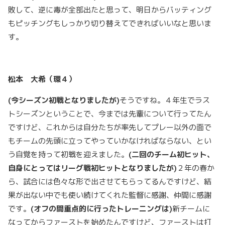
敗して、逆に毒が全部出たと思って、明日からバッティング
もピッチングもしっかり切り替えてできればいいなと思いま
す。
松本 大希（環４）
(
今シーズン初戦となりましたが
)
そうですね。４年生でラス
トシーズンということで、今までは先輩について行ってたん
ですけど、これからは自分たちが率先してプレー以外の面で
もチームの先頭に立ってやっていかなければならない、とい
う自覚を持って初戦を迎えました。
(
二回のチーム初ヒット、
自身にとってはリーグ戦初ヒットとなりましたが
)
２年の春か
ら、試合には色々な形で出させてもらってるんですけど、結
果が出ない中でも使い続けてくれた監督に感謝、仲間に感謝
です。
(
オフの間重点的に行ったトレーニングは
)
新チームに
なってからファーストを始めたんですけど、ファーストは打