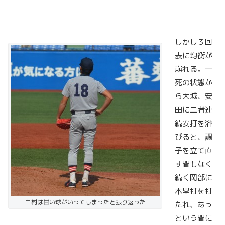
しかし３回
表に均衡が
崩れる。一
死の状態か
ら大城、安
田に二者連
続安打を浴
びると、調
子を立て直
す間もなく
続く岡部に
本塁打を打
白村は甘い球がいってしまったと振り返った
たれ、あっ
という間に