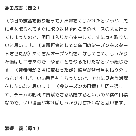
谷田成吾（商２）
（今日の試合を振り返って）
出鼻をくじかれたというか、先
に点を取られてすぐに取り返せず向こうのペースのまま行っ
てしまったので、明日は入りから集中して、先に点を取りた
いと思います。
（３番打者として２年目のシーズンをスター
トさせたが）
たくさんオープン戦をこなしてきて、しっかり
準備はしてきたので、やることをやるだけだなという感じで
す。
（背番号が２４に変わったが）
監督が背番号を振り分け
るんですけど、いい番号をもらったので、それに見合う活躍
をしたいなと思います。
（今シーズンの目標）
年間を通し
て、チームの勝利に貢献できる活躍するというのが僕の目標
なので、いい場面があればしっかり打ちたいなと思います。
渡邉 義（環１）