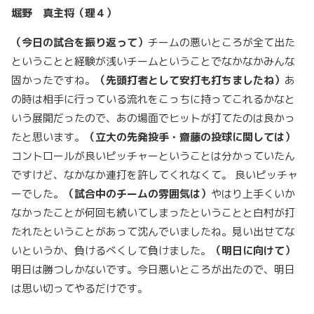
堀野 真主将（理４）
（今日の試合を振り返って）
チームの悪いところが全て出た
ということと経験が浅いチームということでなかなかみんな
固かったですね。
（先頭打者として安打も打ちましたね）
あ
の時は相手に行っている流れをこっちに持ってこれるかなと
いう展開だったので、あの場面でヒットが打てたのは良かっ
たと思います。
（立大の先発投手・齋藤の投球に関しては）
コントロールが良いピッチャーということは分かっていたん
ですけど、なかなか連打を許してくれなくて。 良いピッチャ
ーでした。
（試合中のチームの雰囲気は）
やはり上手くいか
なかったことが何回も続いてしまったということと白村が打
たれたということがあって沈んでいましたね。見い出せてな
いというか、負けるべくして負けました。
（明日に向けて）
明日は勝つしかないです。今日悪いところが出たので、明日
は思い切ってやるだけです。