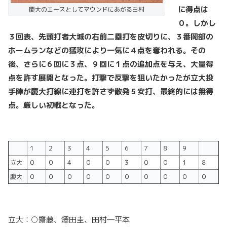
に得点は
慶大のエースとしてマウンドにあがる白村
０。しかし
３回表、先頭打者大城の右前二塁打を皮切りに、３番岡部の
ホームランなどの猛攻により一気に４点を奪われる。その
後、さらに６回に３点、９回に１点の追加点を与え、大量得
点を許す展開となった。打撃で反撃を狙いたかったが立大投
手陣が慶大打線に連打を許さず散発５安打、最終的には無得
点。厳しい初戦となった。
１
２
３
４
５
６
７
８
９
立大
０
０
４
０
０
３
０
０
１
８
慶大
０
０
０
０
０
０
０
０
０
０
立大：○齋藤、澤田圭、田村―平本