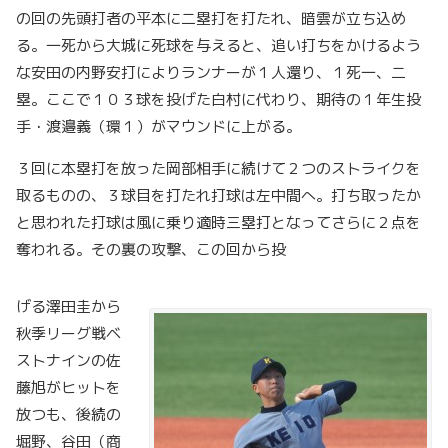
の回の先頭打者の平本に二塁打を打たれ、暗雲が立ち込め
る。一死から大城に死球を与えると、追い打ちをかけるよう
な安田の内野安打によりランナーが１人還り、１死一、二
塁。ここで１０３球を投げた白村に代わり、期待の１年生投
手・渡邉義（環１）がマウンドに上がる。
３回に本塁打を放った岡部相手に続けて２つのストライクを
取るものの、３球目を打たれ打球は左中間へ。打ち取ったか
と思われた打球は風に乗り適時三塁打となってさらに２点を
奪われる。その裏の攻撃、この回から投
げる澤田圭から
秋季リーグ戦ベ
ストナインの佐
藤旭がヒットを
放つも、後続の
堀野、谷田（商