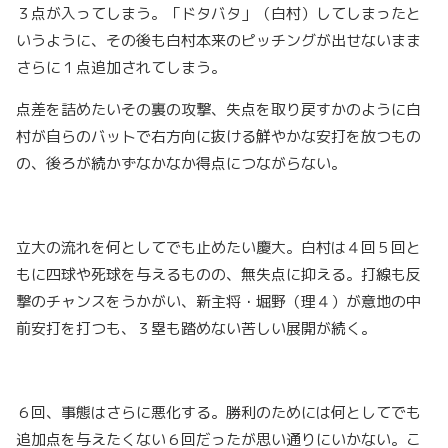
３点が入ってしまう。「ドタバタ」（白村）してしまったと
いうように、その後も白村本来のピッチングが出せないまま
さらに１点追加されてしまう。
点差を詰めたいその裏の攻撃、失点を取り戻すかのように白
村が自らのバットで右方向に抜ける鮮やかな安打を放つもの
の、後ろが続かずなかなか得点につながらない。
立大の流れを何としてでも止めたい慶大。白村は４回５回と
もに四球や死球を与えるものの、無失点に抑える。打線も反
撃のチャンスをうかがい、新主将・堀野（理４）が意地の中
前安打を打つも、３塁も踏めない苦しい展開が続く。
６回、事態はさらに悪化する。勝利のためには何としてでも
追加点を与えたくない６回だったが思い通りにいかない。こ