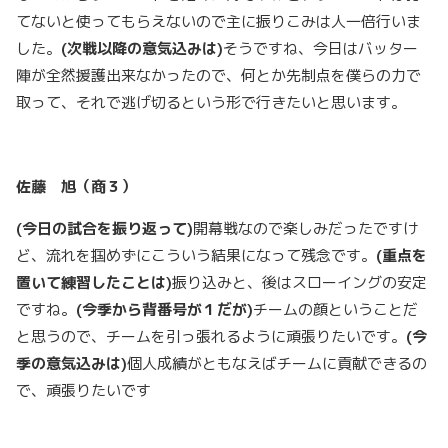
てないと使ってもらえないので主に振りこみは人一倍行いま
した。
(
次戦以降の意気込みは
)
そうですね、今日はバッター
陣が全然援護出来なかったので、何とか先制点を僕らの力で
取って、それで逃げ切るという形で行きたいと思います。
佐藤 旭（商３）
(
今日の試合を振り返って
)
開幕戦なので楽しみだったですけ
ど、流れを掴めずにこういう結果になって残念です。
(
重点を
置いて練習したことは
)
振り込みと、後はスローイングの安定
ですね。
(
今季から背番号が１だが
)
チームの顔ということだ
と思うので、チームを引っ張れるように頑張りたいです。
(
今
季の意気込みは
)
個人成績がともなえばチームに貢献できるの
で、頑張りたいです