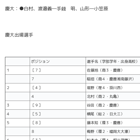
慶大：●白村、渡邉義―手錢 明、山形―小笠原
慶大出場選手
ポジション
選手名（学部学年・出身高校）
１
［７］
佐藤旭（商３・慶應）
７
稲垣（商４・慶應湘南藤沢）
２
［４］
堀野（理４・掛川西）
４
北村（商２・丸亀）
３
［９］
谷田（商２・慶應）
４
［５］
横尾（総２・日大三）
５
［８］
藤本知（環３・慶應）
８
梅野（環２・福岡大大濠）