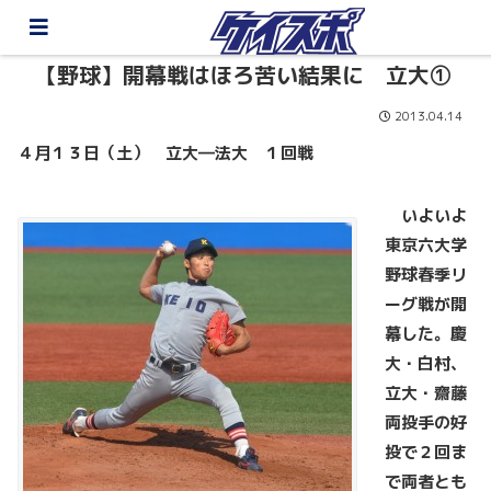
【野球】開幕戦はほろ苦い結果に 立大①
2013.04.14
４月１３日（土） 立大―法大 １回戦
いよいよ
東京六大学
野球春季リ
ーグ戦が開
幕した。慶
大・白村、
立大・齋藤
両投手の好
投で２回ま
で両者とも