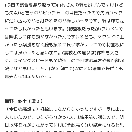
(
今日の試合を振り返って)
白村さんの後を投げんですけれど
も失点0と言うのがピッチャーの目標だったので先頭バッター
に追い込んでから打たれたのが悔しかったです。後は球も走
ってたし良かったと思います。
(初登板だったが)
ブルペンで
は緊張して体も動かなかったんですけれども、マウンドに上
がったら緊張もなく腕も振れて良い球がいってので初登板に
しては良かったと思います。
(高校との違いは)
体格も大き
く、スイングスピードも全然違うので打球の早さや飛距離が
凄いなと思いました。
(次に向けて)
次はどの場面で投げても
無失点に抑えたいです。
梅野 魁土（環２）
（今日の感想は）
打線はつながらなかったですが、塁に出た
人もいたので、つながらなかったのは結果論の話なので、明
日以降それがつながっていけば全然悪くない試合になると思