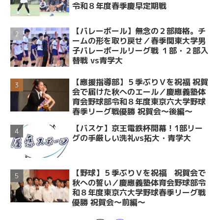
令和８年度春季慶早定期戦
【バレーボール】無念の２部降格。チ
ームの形を取り戻せ／春季関東大学男
子バレーボールリーグ戦 １部・２部入
替戦 vs青学大
【應援指導部】５季ぶりＶを祝福 祝賀
会で届けた秋へのエール／慶應義塾体
育会野球部令和８年度東京六大学野球
春季リーグ戦優勝 祝賀会～後編～
【バスケ】京王電鉄杯開幕！1部リー
グの手厳しい洗礼vs拓大・青学大
【野球】５季ぶりＶを祝福 祝賀会で
秋への誓い／慶應義塾体育会野球部令
和８年度東京六大学野球春季リーグ戦
優勝 祝賀会～前編～