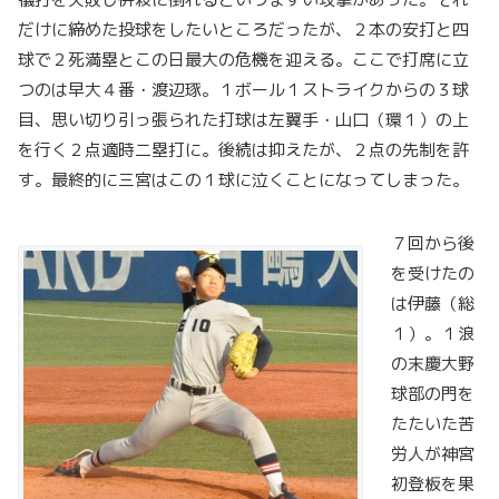
だけに締めた投球をしたいところだったが、２本の安打と四
球で２死満塁とこの日最大の危機を迎える。ここで打席に立
つのは早大４番・渡辺琢。１ボール１ストライクからの３球
目、思い切り引っ張られた打球は左翼手・山口（環１）の上
を行く２点適時二塁打に。後続は抑えたが、２点の先制を許
す。最終的に三宮はこの１球に泣くことになってしまった。
７回から後
を受けたの
は伊藤（総
１）。１浪
の末慶大野
球部の門を
たたいた苦
労人が神宮
初登板を果