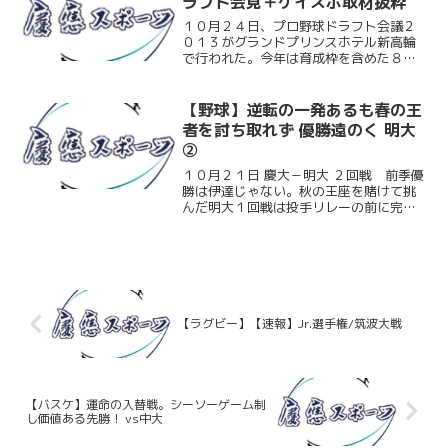
ラフト会見＋ケイスポ取材抜粋
１０月２４日、プロ野球ドラフト会議２
０１３がグランドプリンスホテル新高輪
で行われた。今年は育成枠を含めた８９
人が指名され、慶大からは白村明弘（商
４）が指名された。指名先は北海道日本
ハムファイターズ。齋藤祐樹（早大教
【野球】逆転の一発あるも春の王
卒）や大谷翔平（花巻東）が...
者を討ち取れず 優勝遠のく 明大
②
１０月２１日 慶大－明大 ２回戦 前季優
勝は伊達じゃない。秋の王座を賭けて挑
んだ明大１回戦は投手リレーの前に完封
負け。１日挟んで迎えた２戦目は、３回
にまずは明大が１点を先制するも主導権
を握られたとまではいかず、流れがどち
らに転がってもおかし...
【ラグビー】【速報】Jr.選手権/筑波大戦
【バスケ】運命の入替戦。シーソーゲーム制
し価値ある先勝！ vs中大