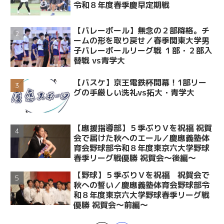
令和８年度春季慶早定期戦
【バレーボール】無念の２部降格。チ
ームの形を取り戻せ／春季関東大学男
子バレーボールリーグ戦 １部・２部入
替戦 vs青学大
【バスケ】京王電鉄杯開幕！1部リー
グの手厳しい洗礼vs拓大・青学大
【應援指導部】５季ぶりＶを祝福 祝賀
会で届けた秋へのエール／慶應義塾体
育会野球部令和８年度東京六大学野球
春季リーグ戦優勝 祝賀会～後編～
【野球】５季ぶりＶを祝福 祝賀会で
秋への誓い／慶應義塾体育会野球部令
和８年度東京六大学野球春季リーグ戦
優勝 祝賀会～前編～