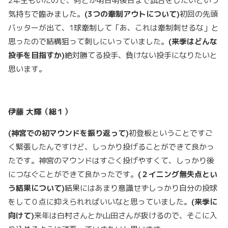
2年生もいたので、何とか明日明後日まで試合をしたいという
気持ちで臨みました。
(3
つの牽制アウトについて)
初回の先頭
バッターが出て、1球牽制して「あ、これは牽制刺せるな」と
思ったので結構狙って刺しにいっていました。
(
来季はどんな
投手を目指すか)
絶対勝てる投手、負けない投手になりたいと
思います。
伊藤
大輝（総１）
(
神宮での初マウンドを振り返って)
初登板ということですご
く緊張したんですけど、しっかり投げることができて良かっ
たです。神宮のマウンドはすごく投げやすくて、しっかり後
につなぐことができて良かったです。
(
２イニング無失点とい
う結果について)
結果にはあまり意識せずしっかり自分の投球
をして０点に抑えられればいいなと思っていました。
(
来季に
向けて)
来年は白村さんとか山田さんが抜けるので、そこに入