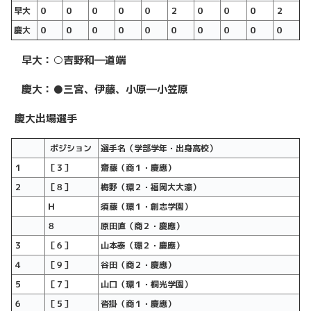
早大
０
０
０
０
０
２
０
０
０
２
慶大
０
０
０
０
０
０
０
０
０
０
早大：○吉野和―道端
慶大：●三宮、伊藤、小原―小笠原
慶大出場選手
ポジション
選手名（学部学年・出身高校）
１
［３］
齋藤（商１・慶應）
２
［８］
梅野（環２・福岡大大濠）
Ｈ
須藤（環１・創志学園）
８
原田直（商２・慶應）
３
［６］
山本泰（環２・慶應）
４
［９］
谷田（商２・慶應）
５
［７］
山口（環１・桐光学園）
６
［５］
沓掛（商１・慶應）