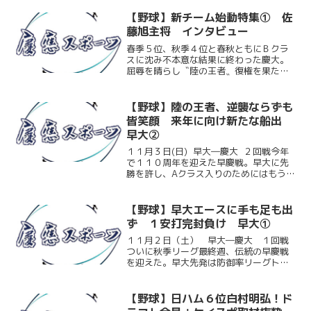
付けで慶大野球部監督に就任した。今回
ケイスポでは『新チーム始動特集第２
【野球】新チーム始動特集① 佐
弾』として竹内新監督にイン...
藤旭主将 インタビュー
春季５位、秋季４位と春秋ともにＢクラ
スに沈み不本意な結果に終わった慶大。
屈辱を晴らし〝陸の王者〟復権を果たす
べく、新生慶大野球部が１１月１１日に
始動した。その主将に任命されたのは佐
藤旭（商３）。走・攻・守３拍子揃った
【野球】陸の王者、逆襲ならずも
外野手だ。チームリーダー...
皆笑顔 来年に向け新たな船出
早大②
１１月３日(日) 早大―慶大 ２回戦今年
で１１０周年を迎えた早慶戦。早大に先
勝を許し、Aクラス入りのためにはもう負
けられない一戦のマウンドにはノーヒッ
トノーランを記録した加嶋（商２）があ
がる。しかし序盤から早大打線に捕まり
【野球】早大エースに手も足も出
６失点。頼みの...
ず １安打完封負け 早大①
１１月２日（土） 早大―慶大 １回戦
ついに秋季リーグ最終週、伝統の早慶戦
を迎えた。早大先発は防御率リーグトッ
プのエース有原。慶大打線は有原の投球
の前に大苦戦を強いられる。慶大先発の
白村（商４）もピンチを最少失点で切り
【野球】日ハム６位白村明弘！ド
抜けるが、今日の有原の前...