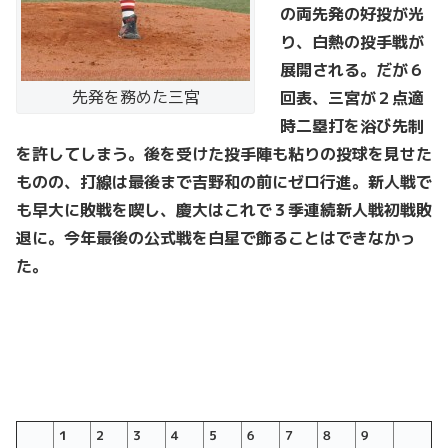
の両先発の好投が光
り、白熱の投手戦が
展開される。だが６
先発を務めた三宮
回表、三宮が２点適
時二塁打を浴び先制
を許してしまう。後を受けた投手陣も粘りの投球を見せた
ものの、打線は最後まで吉野和の前にゼロ行進。新人戦で
も早大に敗戦を喫し、慶大はこれで３季連続新人戦初戦敗
退に。今年最後の公式戦を白星で飾ることはできなかっ
た。
１
２
３
４
５
６
７
８
９