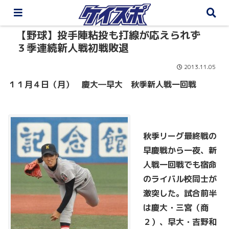
【野球】投手陣粘投も打線が応えられず
３季連続新人戦初戦敗退
2013.11.05
１１月４日（月） 慶大―早大 秋季新人戦一回戦
秋季リーグ最終戦の
早慶戦から一夜、新
人戦一回戦でも宿命
のライバル校同士が
激突した。試合前半
は慶大・三宮（商
２）、早大・吉野和