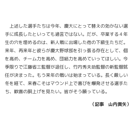
上述した選手たちは今年、慶大にとって替えの効かない選
手に成長したといっても過言ではない。だが、卒業する４年
生の穴を埋めるのは、新人戦に出場した他の下級生たちだ。
来年、再来年と彼らが慶大野球部を引っ張る存在として、個
を高め、チーム力を高め、団結力を高めていってほしい。今
季限りで江藤省三監督が退任し、竹内秀夫助監督の新監督就
任が決まった。もう来年の戦いは始まっている。長く厳しい
冬を経て、来春こそはマウンド上で喜びを爆発させる選手た
ち、歓喜の胴上げを見たい。皆がそう願っている。
（記事 山内貴矢）