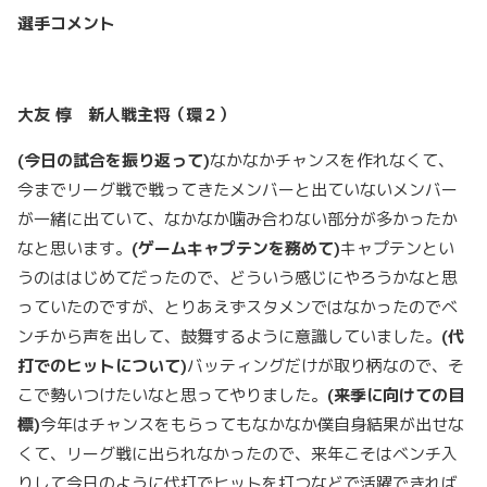
選手コメント
大友
惇 新人戦主将（環２）
(
今日の試合を振り返って)
なかなかチャンスを作れなくて、
今までリーグ戦で戦ってきたメンバーと出ていないメンバー
が一緒に出ていて、なかなか噛み合わない部分が多かったか
なと思います。
(
ゲームキャプテンを務めて)
キャプテンとい
うのははじめてだったので、どういう感じにやろうかなと思
っていたのですが、とりあえずスタメンではなかったのでベ
ンチから声を出して、鼓舞するように意識していました。
(
代
打でのヒットについて)
バッティングだけが取り柄なので、そ
こで勢いつけたいなと思ってやりました。
(
来季に向けての目
標)
今年はチャンスをもらってもなかなか僕自身結果が出せな
くて、リーグ戦に出られなかったので、来年こそはベンチ入
りして今日のように代打でヒットを打つなどで活躍できれば