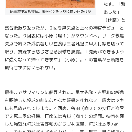
たす。「緊
伊藤は神宮初登板。来季ベンチ入りに食い込めるか
張した」
（伊藤）と
試合後振り返ったが、２回を無失点と上々の神宮デビューと
なった。９回表には小原（環１）がマウンドへ。リーグ戦無
失点で終えた成長著しい左腕は三者凡退に早大打線を切って
取り、貫録すら感じさせる投球を披露。「先発ができるよう
に強くなって帰ってきます」（小原）。この言葉から飛躍を
期待せずにはいられない。
最後までサブマリンに翻弄された。早大先発・吉野和の緩急
を駆使した投球の前になかなか好機を作れない。慶大はツキ
にも見放されてしまう。４回表、谷田（商２）の安打と盗塁
で２死二塁の好機、打席には沓掛（商１）の場面。快音を残
した強烈な打球は吉野和のグラブを直撃、打球は本塁方向