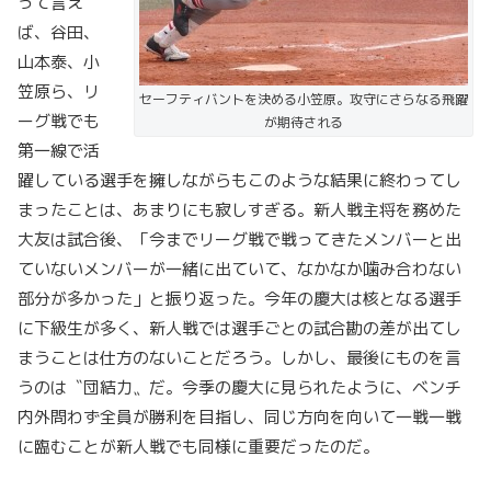
って言え
ば、谷田、
山本泰、小
笠原ら、リ
セーフティバントを決める小笠原。攻守にさらなる飛躍
ーグ戦でも
が期待される
第一線で活
躍している選手を擁しながらもこのような結果に終わってし
まったことは、あまりにも寂しすぎる。新人戦主将を務めた
大友は試合後、「今までリーグ戦で戦ってきたメンバーと出
ていないメンバーが一緒に出ていて、なかなか噛み合わない
部分が多かった」と振り返った。今年の慶大は核となる選手
に下級生が多く、新人戦では選手ごとの試合勘の差が出てし
まうことは仕方のないことだろう。しかし、最後にものを言
うのは〝団結力〟だ。今季の慶大に見られたように、ベンチ
内外問わず全員が勝利を目指し、同じ方向を向いて一戦一戦
に臨むことが新人戦でも同様に重要だったのだ。