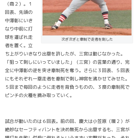
（商２）。１
回表、先頭の
中澤彰にいき
なり中前に打
球を運ばれ走
次ぎ次ぎと牽制で走者を刺した
者を置く。立
ち上がりいきなり出塁を許したが、三宮は動じなかった。
「狙って刺しにいっていました」（三宮）の言葉の通り、完
全に中澤彰の逆を突き牽制死を奪う。さらに３回表、５回表
にもそれぞれ一塁走者を牽制で刺し神宮を沸かせてみせた。
５回まで毎回のように走者を背負うものの、３度の牽制死で
ピンチの火種を摘み取っていく。
試合が動いたのは６回表。前の回、慶大は小笠原（環２）が
絶妙なセーフティバントを決め無死から出塁するも、三宮が
犠打を失敗し併殺に倒れるというまずい攻撃があった。それ