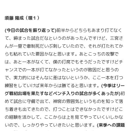
須藤
隆成（環１）
(
今日の試合を振り返って)
前半からどちらもあまり打てなく
て、締まった試合だなというのがあったんですけど、三宮さ
んが一塁で牽制死だいぶ刺していたので、それが打たれてか
らも粘れていた要因かなと思います。あとこっちの攻撃で
は、あと一本がなくて、僕の打席でもそうだったですけどチ
ャンスでの一本が打てなかったというのが敗因だと思うの
で、実力的にはそんなに差はないというか、ここ一本を打つ
練習をしていけば来年からは勝てると思います。
(
今季はリー
グ戦初出場を果たすなどベンチ入りの試合が多くあったが)
初
めて試合に守備で出て、神宮の雰囲気というものを知って落
ち着きも出てきたので、打つことはできなかったですけどこ
の経験を活かして、ここからは上を見てやっていくいしかな
いので、しっかりやっていきたいと思います。
(
来季への課題