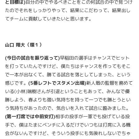
と目標は)
自分の中でやるべきことをこの何試合の中で見つけ
たのでそれをしっかりやって、結果にこだわって、結果出し
てチームに貢献していきたいと思います。
山口
翔大（環１）
(
今日の試合を振り返って)
早稲田の選手はチャンスでヒット
を打っていたんですけど、僕たちはチャンスを作ってもそこ
で一本が出なくて、勝てる試合を落としてしまった、という
感じです。
(5
番レフトでスタメン出場)
新人戦の監督を務めて
いる(小林)瑞樹さんが引退ということもあって、みんなで優
勝しよう、春よりも強い気持ちを持って一つでも勝とうとい
う気持ちがあったので、気合いを入れて試合に臨みました。
(
第一打席では中前安打)
相手の投手が一軍でも投げている投
手で、僕はたまにベンチに入るだけでいつもは打席に入る機
会がないんですけど、そういう投手にも気後れしないでちゃ