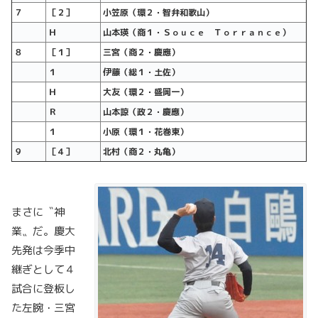
７
［２］
小笠原（環２・智弁和歌山）
Ｈ
山本瑛（商１・Ｓｏｕｃｅ Ｔｏｒｒａｎｃｅ）
８
［１］
三宮（商２・慶應）
１
伊藤（総１・土佐）
Ｈ
大友（環２・盛岡一）
Ｒ
山本諒（政２・慶應）
１
小原（環１・花巻東）
９
［４］
北村（商２・丸亀）
まさに〝神
業〟だ。慶大
先発は今季中
継ぎとして４
試合に登板し
た左腕・三宮