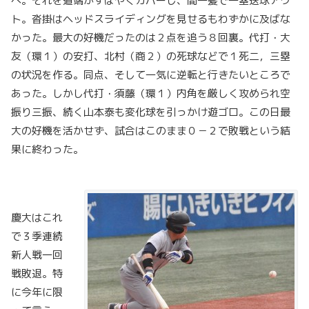
へ。それを道端がすばやくカバーし、間一髪で一塁送球アウ
ト。沓掛はヘッドスライディングを見せるもわずかに及ばな
かった。最大の好機だったのは２点を追う８回裏。代打・大
友（環１）の安打、北村（商２）の死球などで１死二，三塁
の状況を作る。同点、そして一気に逆転と行きたいところで
あった。しかし代打・須藤（環１）内角を厳しく攻められ空
振り三振、続く山本泰も変化球を引っかけ遊ゴロ。この日最
大の好機を活かせず、試合はこのまま０－２で敗戦という結
果に終わった。
慶大はこれ
で３季連続
新人戦一回
戦敗退。特
に今年に限