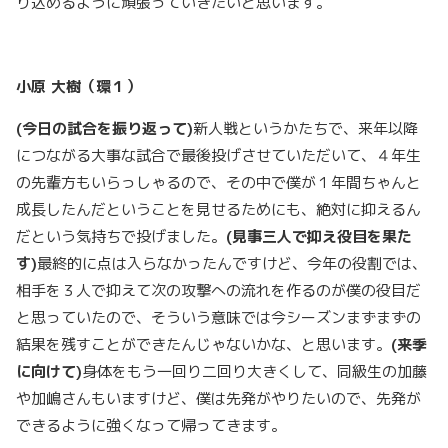
り込めるように頑張っていきたいと思います。
小原
大樹（環１）
(
今日の試合を振り返って)
新人戦というかたちで、来年以降
につながる大事な試合で最後投げさせていただいて、４年生
の先輩方もいらっしゃるので、その中で僕が１年間ちゃんと
成長したんだということを見せるためにも、絶対に抑えるん
だという気持ちで投げました。
(
見事三人で抑え役目を果た
す)
最終的に点は入らなかったんですけど、今年の役割では、
相手を３人で抑えて次の攻撃への流れを作るのが僕の役目だ
と思っていたので、そういう意味では今シーズンまずまずの
結果を残すことができたんじゃないかな、と思います。
(
来季
に向けて)
身体をもう一回り二回り大きくして、同級生の加藤
や加嶋さんもいますけど、僕は先発がやりたいので、先発が
できるように強くなって帰ってきます。