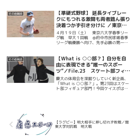
は、日吉陸上競技場で行われたラン練、
日吉協生館で行われたスイム練をそれぞ
れ取材した。トライアスロン部 Team J....
【準硬式野球】 延長タイブレー
その他競技
クにもつれる激闘も両者踏ん張り
決着つかず引き分けに ／東京六
大学春季リーグ戦 早大１回戦
４月１９日（土） 東京六大学春季リー
＠府中市民球場
グ戦 早大１回戦 ＠府中市民球場春季
リーグ戦優勝へ向け、先手必勝の第一
戦。先発マウンドに上がったのは昨年か
らの登板経験も豊富な水谷友哉（商４・
学習院）。初回から２点を先制される厳
【What is ○○部？】自分を自
その他競技
しい立ち上がりとなるも、慶...
由に表現できる“唯一のスポー
ツ”／File.23 スケート部フィギ
ュア部門
慶大の体育会を深掘りしていく新企画、
「What is ○○部？」。第23回はスケー
ト部フィギュア部門！今回ケイスポは、
三井不動産アイスパーク船橋で行われた
氷上練習を取材した。大学の部活動とし
ては珍しいフィギュア部門と、競技の魅
力に迫る。また...
【ラグビー】明大相手に押し切れず敗戦／関
東大学対抗戦 明大戦