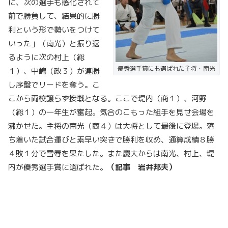
に、次の選手も感化されて
前で勝負して、結果的に勝
利という形で勢いをつけて
いった」（南光）と振り返
るように次の村上（総
優秀選手賞にも選ばれた主将・南光
１）、中嶋（政３）が連勝
し序盤でリードを奪う。こ
こから両校譲らず接戦となる。ここで堤内（商１）、河野
（総１）の一年生が奮起。気合のこもった組手を見せ会場を
沸かせた。主将の南光（商４）は大将として最後に登場。落
ち着いた試合運びと素早い突きで勝利を収め、通算成績８勝
４敗１分で雪辱を果たした。また慶大からは南光、村上、堤
内が優秀選手賞に選ばれた。
（記事 岩井邦夫）