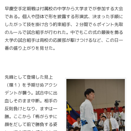
早慶空手定期戦は付属校の中学から大学までが参加する大会
である。個人や団体で形を披露する形演武、決まった手順に
したがって技を掛け合う約束組手、２分間で６ポイント先取
のルールで試合組手が行われた。中でもこの式の最後を飾る
大学の試合組手は両校の応援部が駆けつけるなど、この日一
番の盛り上がりを見せた。
先鋒として登場した見上
（環１）を予期せぬアクシ
デントが襲う。試合中に出
血しそのまま中断。相手の
反則負けとなり、まずは一
勝。ここから「怖がらずに
顔をだして前で勝負する姿