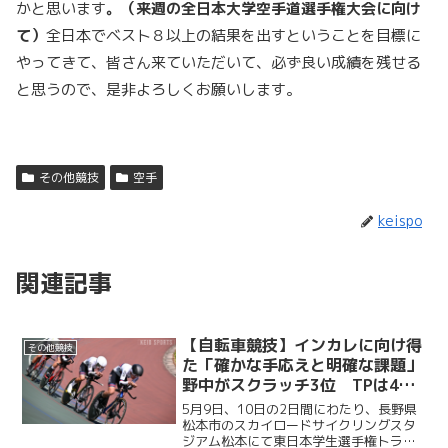
かと思います
。（来週の全日本大学空手道選手権大会に向け
て）
全日本でベスト８以上の結果を出すということを目標に
やってきて、皆さん来ていただいて、必ず良い成績を残せる
と思うので、是非よろしくお願いします。
その他競技
空手
keispo
関連記事
【自転車競技】インカレに向け得
その他競技
た「確かな手応えと明確な課題」
野中がスクラッチ3位 TPは4位
に食い込む／東日本学生選手権ト
5月9日、10日の2日間にわたり、長野県
ラック競技大会
松本市のスカイロードサイクリングスタ
ジアム松本にて東日本学生選手権トラッ