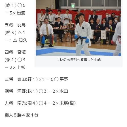
(商１) ◯６
－３× 松浦
五将 羽鳥
(経３) △１
－１△ 知久
四将 宮澤
(環１) ◯３
キレのある形も披露した中嶋
－２× 上杉
三将 豊田(経１) ×１－６◯ 平野
副将 河野(総１) ◯３－２× 永田
大将 南光(商４) ◯４－２× 末廣(哲)
慶大８勝４敗１分