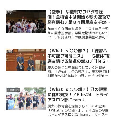
ク競技大会が開催された。慶大自転車競
技部からは計8名の選手が出場し、各競技
で熱戦を繰り広げた。大会1日目は個人種
【空手】 早慶戦でワセダを圧
空手
目で各選手が課題...
倒！主将岩本は開始６秒の速攻で
勝利掴む／第８４回早慶空手定期
戦
昨年１００周年を迎え、１０１年目を迎
えた慶應空手部。早慶定期戦の新しい１
ページに刻まれたのは慶應義塾の勝利で
あった。前半はワセダにリードを許す展
開も、物井聖那（法1・慶應）の勝利、大
橋一惺（法1・慶應湘南藤沢）の逆転勝ち
【What is 〇〇部？】「練習ハ
剣道
で勢いづいた慶應は、...
不可能ヲ可能ニス」 “心技体”を
磨き続ける剣道の魅力／File.28
剣道部
慶大の体育会を深掘りしていく連載企
画。「What is 〇〇部？」。第28回目は
創部から140年以上の歴史を持つ剣道
部。今回ケイスポは日吉剣道場で行われ
た剣道部の練習の様子を取材した。男子
主将・梶原大希（理４・拓殖大第一)、女
【What is ○○部？】己の限界
その他競技
子主将・工藤梨...
に挑む競技！／File.24 トライ
アスロン部 Team J.
慶大の体育会を深掘りしていく新企画、
「What is ○○部？」。２４回目の今回
はトライアスロン部 Team J.！ケイスポ