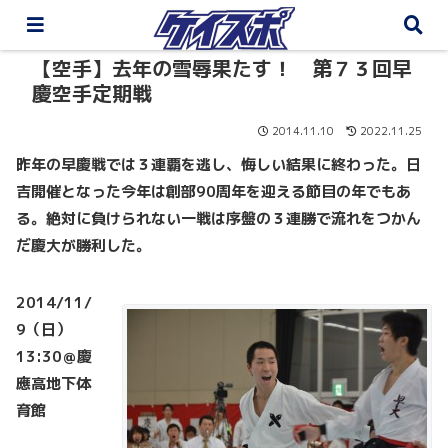
【空手】去年の雪辱果たす！ 第７３回早
慶空手定期戦
2014.11.10
2022.11.25
昨年の早慶戦では３連覇を逃し、悔しい結果に終わった。
日
吉開催となった今年は創部90周年を迎える節目の年でもあ
る。
絶対に負けられない一戦は序盤の３連勝で流れをつかん
だ慶大が勝利した。
2014/11/
9（日）
13:30＠慶
應高地下体
育館