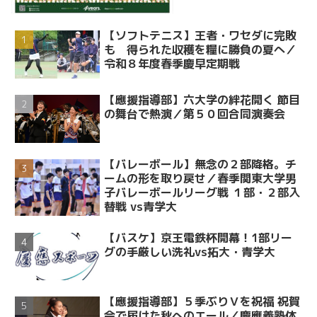
【ソフトテニス】王者・ワセダに完敗
も 得られた収穫を糧に勝負の夏へ／
令和８年度春季慶早定期戦
【應援指導部】六大学の絆花開く 節目
の舞台で熱演／第５０回合同演奏会
【バレーボール】無念の２部降格。チ
ームの形を取り戻せ／春季関東大学男
子バレーボールリーグ戦 １部・２部入
替戦 vs青学大
【バスケ】京王電鉄杯開幕！1部リー
グの手厳しい洗礼vs拓大・青学大
【應援指導部】５季ぶりＶを祝福 祝賀
会で届けた秋へのエール／慶應義塾体