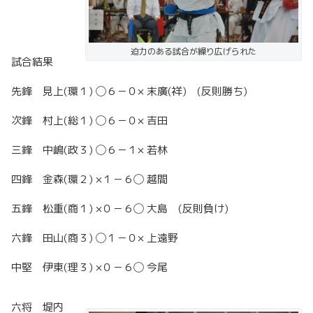
迫力のある試合が繰り広げられた
試合結果
先鋒 見上(環１) ◯６－０× 末廣(祥) (反則勝ち)
次鋒 村上(総１) ◯６－０× 吉田
三鋒 中嶋(政３) ◯６－１× 若林
四鋒 金森(環２) ×１－６◯ 越間
五鋒 松重(商１) ×０－６◯ 大島 (反則負け)
六鋒 田山(商３) ◯１－０× 上遠野
中堅 伊東(理３) ×０－６◯ 今尾
六将 堤内