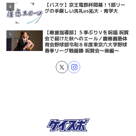
【バスケ】京王電鉄杯開幕！1部リー
グの手厳しい洗礼vs拓大・青学大
【應援指導部】５季ぶりＶを祝福 祝賀
会で届けた秋へのエール／慶應義塾体
育会野球部令和８年度東京六大学野球
春季リーグ戦優勝 祝賀会～後編～