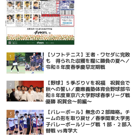
【ソフトテニス】王者・ワセダに完敗
も 得られた収穫を糧に勝負の夏へ／
令和８年度春季慶早定期戦
【野球】５季ぶりＶを祝福 祝賀会で
秋への誓い／慶應義塾体育会野球部令
和８年度東京六大学野球春季リーグ戦
優勝 祝賀会～前編～
【バレーボール】無念の２部降格。チ
ームの形を取り戻せ／春季関東大学男
子バレーボールリーグ戦 １部・２部入
替戦 vs青学大