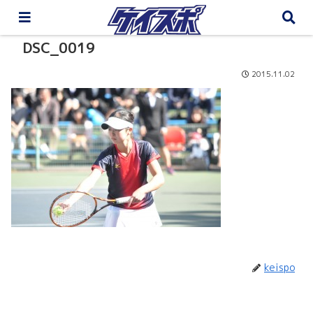
DSC_0019
2015.11.02
keispo