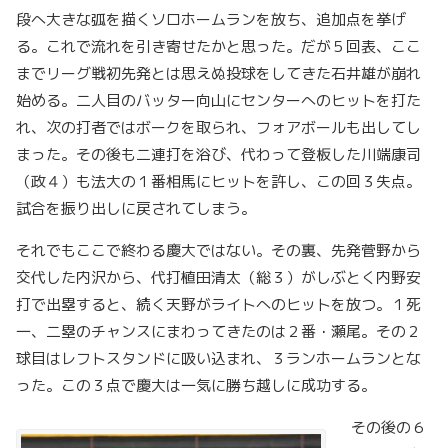
段へ大きな弧を描くソロホームランを放ち、追加点を挙げ
る。これで流れを引き寄せたかと思った。だが５回表、ここ
までリーグ戦初先発とは思えぬ投球をしてきた石井雄が崩れ
始める。二人目のバッター向山にセンターへのヒットを打た
れ、次の打者ではボークを取られ、フォアボールも出してし
まった。その後も二連打を浴び、代わって登板した川端康司
（政４）も法大の１番相馬にヒットを許し、この回３失点。
試合を振り出しに戻されてしまう。
それでもここで終わる慶大ではない。その裏、先発菅野から
交代した内沢から、代打植田清太（総３）がしぶとく内野安
打で出塁すると、続く天野がライトへのヒットを放つ。１死
一、二塁のチャンスにまわってきたのは２番・瀬尾。その２
球目はレフトスタンドに吸い込まれ、３ランホームランとな
った。この３点で慶大は一気に勝ち越しに成功する。
その後の６