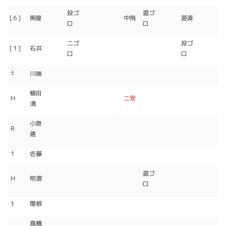
投ゴ
遊ゴ
[６]
照屋
中飛
遊直
ロ
ロ
二ゴ
投ゴ
[１]
石井
ロ
ロ
１
川端
植田
Ｈ
二安
清
小原
Ｒ
徳
１
佐藤
遊ゴ
Ｈ
明渡
ロ
１
関根
髙橋