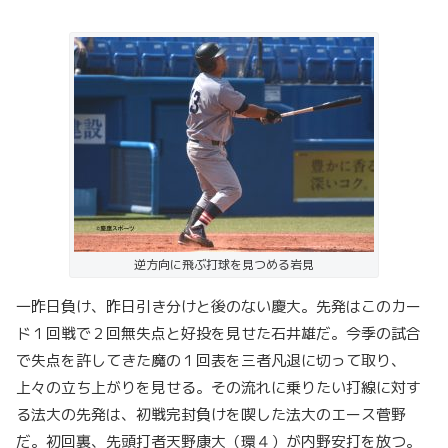
逆方向に飛ぶ打球を見つめる岩見
一昨日負け、昨日引き分けと後のない慶大。先発はこのカー
ド１回戦で２回無失点と好投を見せた石井雄だ。今季の試合
で失点を許してきた魔の１回表を三者凡退に切って取り、
上々の立ち上がりを見せる。その流れに乗りたい打線に対す
る法大の先発は、初戦完封負けを喫した法大のエース菅野
だ。初回裏、先頭打者天野康大（環４）が内野安打を放つ。