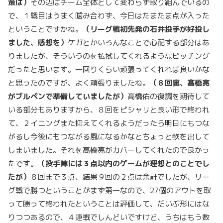
策は）
その辺はチーム全体として変わらず取り組んでいるの
で、１戦目はうまく噛み合わず、今日はたまたま点が入った
ということですかね。
（リーグ戦初先発の石井投手が好投し
ました、感想を）
ケガとかいろんなことで心配する部分はあ
りましたが、そういうのを払拭してくれるようなピッチング
だったと思います。一回りくらい頑張ってくれれば良いかな
と思ったのですが、よく頑張りましたね。
（８回裏、髙橋亮
がブルペンで準備していましたが）
髙橋佑の復調を期待して
いる部分もありますから、８回をピシャリと良い形で終われ
て、２イニングまた抑えてくれるようだったら明日にもつな
がるし今後にもつながる風になるかなとちょっと欲を出して
しまいました。それを髙橋亮がカバーしてくれたので良かっ
たです。
（投手陣には３点以内のゲームが理想とのことでし
たが）
８回まで３点、結果９回の２点は余計でしたが、リー
グ戦で勝つということがまず第一なので、27個のアウトを取
って勝って終われたということは評価して、だいぶ形にはな
りつつあるので、４連戦でしんどいですけど、うちはもう数