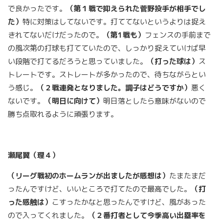
で良かったです。
（第１戦で抑えられた菅野投手が相手でし
た）
特に対策はしてないです。打ててないというよりは捉え
きれてないだけだったので。
（第1戦も）
フェンスの手前まで
の風次第の打球も打てていたので、しっかり捉えていけば早
い段階で打てるだろうと思っていました。
（打った球は）
ス
トレートです。ストレートが多かったので、待ちながらとい
う感じ。
（２戦連発となりました。調子はどうですか）
悪く
ないです。
（明日に向けて）
明日落としたら意味がないので
勝ち点取れるように頑張ります。
瀬尾翼（理４）
（リーグ戦初のホームランが出ましたが感想は）
たまたまだ
ったんですけど、いいところで打てたので最高でした。
（打
った感触は）
こすったかなと思ったんですけど、風があった
ので入ってくれました。
（２番打者として今季高い出塁率を