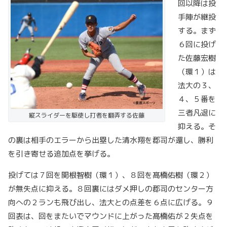
回以降は投
手陣が継投
する。まず
６回に投げ
た佐藤宏樹
（環１）は
法大の３、
４、５番を
三者凡退に
縦スライダーを駆使し打者を翻弄する佐藤
抑える。そ
の裏は相手のエラーから出塁した清水翔を郡司が還し、勝利
を引き寄せる追加点を挙げる。
投げては７回を関根智樹（環１）、８回を髙橋佑樹（環２）
が無失点に抑える。８回裏にはダメ押しの郡司のセンター方
向への２ランも飛び出し、法大との点差を６点に広げる。９
回表は、回をまたいでマウンドに上がった髙橋佑が２失点を