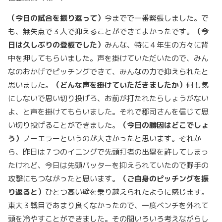
（今日の試合を振り返って）
今までで一番緊張しました。で
も、無失点で３人で抑えることができてよかったです。
（今
日は久しぶりの登板でした）
みんな、特に４年生の方々に背
中を押してもらいました。声を掛けていただいたので、みん
なのおかげでピッチングできて、みんなの力で抑えられたと
思いました。
（どんな声を掛けていただきましたか）
何も気
にしないで思い切り投げろ、お前が打たれたらしょうがない
よ、と声を掛けてもらいました。それで郡司さんを信じて思
い切り投げることができました。
（今日の勝因はどこでしょ
う）
ノーエラーというのが大きかったと思います。それか
ら、昨日は７つのイニングで先頭打者の出塁を許してしまっ
たけれど、今日は先頭バッターを抑えられていたので野手の
攻撃にもつながったと思います。
（ご自身のピッチングを振
り返ると）
ひとつ高い壁を乗り越えられたように感じます。
東大３戦目であまり良くなかったので、一度ベンチを外れて
頭を冷やすことができました。その間いろいろ考えながらし