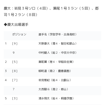
慶大：岩見３号ソロ（４回）、瀬尾１号３ラン（５回）、郡
司１号２ラン（８回）
◆慶大出場選手
ポジション
選手名（学部学年・出身高校）
１
[９]
天野康大（環４・智辯和歌山）
９
中村健人（総２・中京大中京）
２
[５]
瀬尾翼（理４・早稲田佐賀）
３
[８]
柳町達（商２・慶應義塾）
４
[７]
岩見雅紀（総４・比叡山）
７
大西駿斗（商２・郡山）
５
[３]
清水翔太（総４・桐蔭学園）