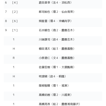
６
[４]
倉田直幸（法４・浜松西）
７
[２]
郡司裕也（環２・仙台育英）
８
[６]
照屋塁（環４・沖縄尚学）
９
[１]
石井雄也（商２・慶應志木）
１
川端康司（政４・慶應志木）
Ｈ
植田清太（総３・慶應義塾）
Ｒ
小原徳仁（文４・慶應義塾）
１
佐藤宏樹（環１・大舘鳳鳴）
Ｈ
明渡稜（政４・桐蔭）
１
関根智輝（環１・城東）
１
髙橋佑樹（環２・川越東）
１
髙橋亮吾（総２・慶應湘南藤沢）