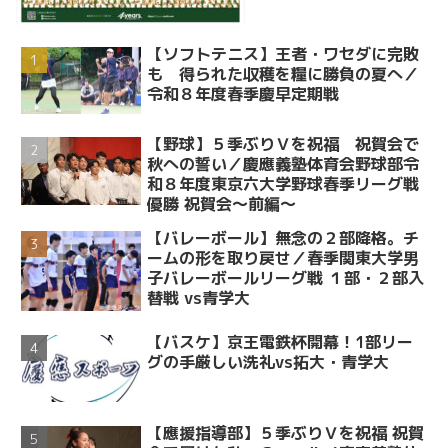
【ソフトテニス】王者・ワセダに完敗
も 得られた収穫を糧に勝負の夏へ／
令和８年度春季慶早定期戦
【野球】５季ぶりＶを祝福 祝賀会で
秋への誓い／慶應義塾体育会野球部令
和８年度東京六大学野球春季リーグ戦
優勝 祝賀会～前編～
【バレーボール】無念の２部降格。チ
ームの形を取り戻せ／春季関東大学男
子バレーボールリーグ戦 １部・２部入
替戦 vs青学大
【バスケ】京王電鉄杯開幕！1部リー
グの手厳しい洗礼vs拓大・青学大
【應援指導部】５季ぶりＶを祝福 祝賀