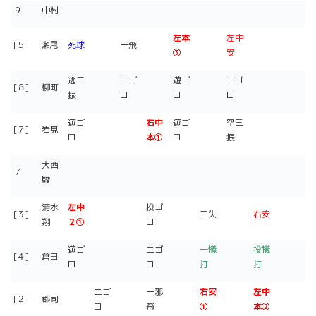
９
中村
左本
左中
[５]
瀬尾
死球
一飛
③
安
逃三
二ゴ
遊ゴ
二ゴ
[８]
柳町
振
ロ
ロ
ロ
遊ゴ
右中
遊ゴ
空三
[７]
岩見
ロ
本
①
ロ
振
大西
７
駿
清水
左中
投ゴ
[３]
三失
右安
翔
２①
ロ
遊ゴ
二ゴ
一犠
投犠
[４]
倉田
ロ
ロ
打
打
二ゴ
一邪
右安
左中
[２]
郡司
ロ
飛
①
本
②