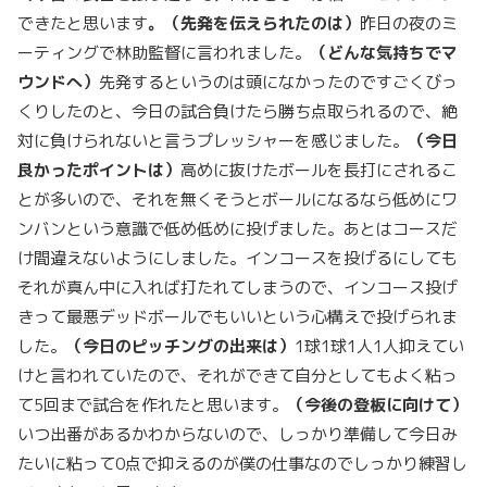
できたと思います
。（先発を伝えられたのは）
昨日の夜のミ
ーティングで林助監督に言われました。
（どんな気持ちでマ
ウンドへ）
先発するというのは頭になかったのですごくびっ
くりしたのと、今日の試合負けたら勝ち点取られるので、絶
対に負けられないと言うプレッシャーを感じました。
（今日
良かったポイントは）
高めに抜けたボールを長打にされるこ
とが多いので、それを無くそうとボールになるなら低めにワ
ンバンという意識で低め低めに投げました。あとはコースだ
け間違えないようにしました。インコースを投げるにしても
それが真ん中に入れば打たれてしまうので、インコース投げ
きって最悪デッドボールでもいいという心構えで投げられま
した。
（今日のピッチングの出来は）
1球1球1人1人抑えてい
けと言われていたので、それができて自分としてもよく粘っ
て5回まで試合を作れたと思います。
（今後の登板に向けて）
いつ出番があるかわからないので、しっかり準備して今日み
たいに粘って0点で抑えるのが僕の仕事なのでしっかり練習し