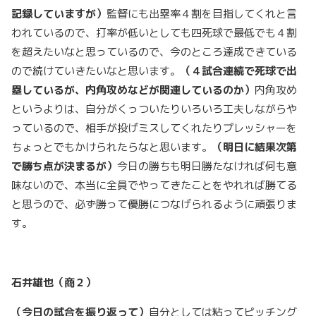
記録していますが）
監督にも出塁率４割を目指してくれと言
われているので、打率が低いとしても四死球で最低でも４割
を超えたいなと思っているので、今のところ達成できている
ので続けていきたいなと思います。
（４試合連続で死球で出
塁しているが、内角攻めなどが関連しているのか）
内角攻め
というよりは、自分がくっついたりいろいろ工夫しながらや
っているので、相手が投げミスしてくれたりプレッシャーを
ちょっとでもかけられたらなと思います。
（明日に結果次第
で勝ち点が決まるが）
今日の勝ちも明日勝たなければ何も意
味ないので、本当に全員でやってきたことをやれれば勝てる
と思うので、必ず勝って優勝につなげられるように頑張りま
す。
石井雄也（商２）
（今日の試合を振り返って）
自分としては粘ってピッチング