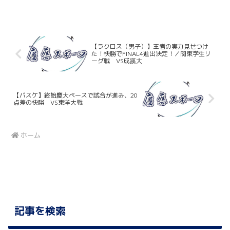
えた２回戦。初回いきなり岩見雅紀（総
４）に２ランホームランが飛び出し、主
導権を握る。投げては今季初先発の関根
智輝（環１）が７回途...
【ラクロス（男子）】王者の実力見せつけ
た！快勝でFINAL4進出決定！／関東学生リ
ーグ戦 VS成蹊大
【バスケ】終始慶大ペースで試合が進み、20
点差の快勝 VS東洋大戦
ホーム
記事を検索