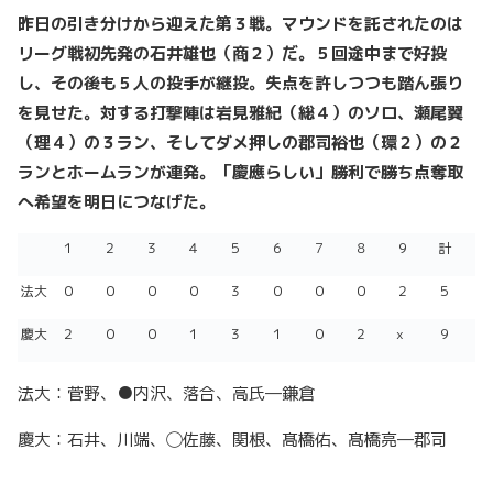
昨日の引き分けから迎えた第３戦。マウンドを託されたのは
リーグ戦初先発の石井雄也（商２）だ。５回途中まで好投
し、その後も５人の投手が継投。失点を許しつつも踏ん張り
を見せた。対する打撃陣は岩見雅紀（総４）のソロ、瀬尾翼
（理４）の３ラン、そしてダメ押しの郡司裕也（環２）の２
ランとホームランが連発。「慶應らしい」勝利で勝ち点奪取
へ希望を明日につなげた。
１
２
３
４
５
６
７
８
９
計
法大
０
０
０
０
３
０
０
０
２
５
慶大
２
０
０
１
３
１
０
２
x
９
法大：菅野、●内沢、落合、高氏―鎌倉
慶大：石井、川端、◯佐藤、関根、髙橋佑、髙橋亮―郡司