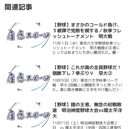
関連記事
【野球】まさかのコールド負け、
３被弾で完敗を喫する／秋季フレ
ッシュトーナメント 明大戦
11月１日（水）東京六大学野球秋季フレ
ッシュトーナメント 明大戦陸の王者に
とってはあまりにも早い幕切れだ。慶大
のフレッシュトーナメント初戦は、明大
との対戦。先発の髙橋伶介（政２）が３
回に３ランを浴びて先制されると、その
【野球】これが真の全員野球だ！
後も２本の本塁打で大量...
宿敵下し７季ぶりＶ 早大②
10月30日（月）東京六大学秋季リーグ
戦 早大2回戦この瞬間をずっと待ってい
た。春に続き優勝に王手をかけ臨んだ2回
戦は、投打がかみ合い早大を圧倒。先発
佐藤宏樹（環1）が好投を見せると、一時
は同点に追いつかれるも、終盤にビッグ
【野球】陸の王者、無念の初戦敗
イニングを作り宿...
退 明治神宮野球大会vs環太平洋
大
11月11日（土）明治神宮野球大会第２
日 vs 環太平洋大（中国・四国三連盟代