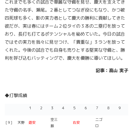
これまでも多くの試合で華麗な守備を見せ、慶大を支えてき
た守備の名手、瀬尾。２番としてつなぎ役にもなり、かつ被
四死球も多く、影の実力者として慶大の勝利に貢献してきた
彼だが、実は春にはチーム２位タイの３本の二塁打を放って
おり、長打も打てるポテンシャルを秘めていた。今日の試合
ではその実力を我々に見せつけ、「貴重な」３ランを放って
くれた。今後の試合でも自身も売りとする堅実な守備と、勝
利を呼び込むバッティングで、慶大を優勝に導いてほしい。
記事：髙山
実子
◆打撃成績
１
２
３
４
５
６
７
８
９
空三
二ゴ
[９]
天野
遊安
右安
振
ロ