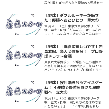
表/中国）崖っぷちから奇跡の６連勝を遂
げ見事東京六大学の覇者へと登り詰めた
慶大。全国の舞台では、関根智輝（環
１）の好投も虚しく打撃が振るわない。
【野球】ダブルルーキーが魅せ
６回までを全て打者...
た！優勝へあとひとつ 早大①
10月28日（土）東京六大学秋季リーグ
戦 早大１回戦「だんだん王者にふさわ
しいチームになってきたかなと思いま
す」――ついに迎えた早慶決戦第１ラウ
ンド。初回清水翔太（総４）の２点タイ
ムリーで先制すると、先発関根智輝（環
【野球】「素直に嬉しいです」岩
１）が粘りの投球を披露し...
見雅紀、楽天２位指名！ プロ野
球ドラフト会議
東京六大学野球リーグ単独３位の通算21
本塁打を誇る男の活躍が止まらない！10
月26日（木）に行われたプロ野球ドラフ
ト会議で、岩見雅紀（総４）が東北楽天
ゴールデンイーグルスから２位指名を受
けた。指名直後に日吉キャンパス内で行
【野球】投打噛み合うナイスゲー
われた記者会見の模...
ム！ ４連勝で優勝を懸けた早慶
戦へ 立大②
10月17日（火）東京六大学秋季リーグ
戦 立大２回戦「自分たちの野球ができ
たと思います」――12回の死闘を制し迎