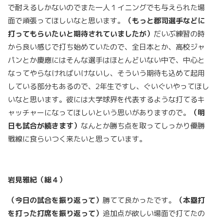
で耐えるしかないのでまた一人１イニングでも与えられた場
面で頑張ってほしいなと思います。
（もっと郡司選手などに
打ってもらいたいと期待されていましたが）
だいぶ練習の時
から良い感じで打ち始めていたので、全日本とか、高校ジャ
パンとか慶應にはそんな選手はほとんどいない中で、中心と
なってやらなければいけないし、そういう期待も込めて起用
している部分もあるので、2年生ですし、ぐいぐいやってほし
いなと思います。彼には大学球界を代表するような打てるキ
ャッチャーになってほしいという思いがありますので。
（明
日も試合が続きます）
なんとか勝ち点を取ってしっかり優勝
戦線に食らいつく来たいと思っています。
岩見雅紀（総４）
（今日の試合を振り返って）
勝てて良かったです。
（本塁打
を打った打席を振り返って）
追加点が欲しい場面で打てたの