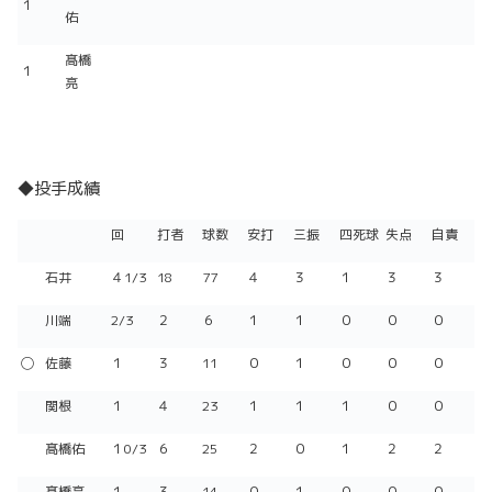
１
佑
髙橋
１
亮
◆投手成績
回
打者
球数
安打
三振
四死球
失点
自責
石井
４1/3
18
77
４
３
１
３
３
川端
2/3
２
６
１
１
０
０
０
◯
佐藤
１
３
11
０
１
０
０
０
関根
１
４
23
１
１
１
０
０
髙橋佑
１0/3
６
25
２
０
１
２
２
髙橋亮
１
３
14
０
１
０
０
０