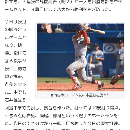
許すも、３連投の髙橋亮吾（総２）が一人も出塁を許さずゲ
ームセット。３戦目にして法大から勝利をもぎ取った。
今日は投打
の噛み合っ
たゲームと
なり、快
勝。投げて
は６投手が
投げ、総力
戦で挑み、
点差を守っ
た。中でも
郡司は今シーズン初の本塁打を放った
石井雄は５
回途中まで力投し、試合を作った。打っては10安打９得点。
うち６点は岩見、瀬尾、郡司という３選手のホームランだっ
た。昨日の引き分けから一転、打ち勝った今日の慶大打線。