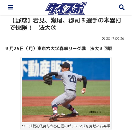
【野球】岩見、瀬尾、郡司３選手の本塁打
で快勝！ 法大③
2017.09.26
９月25
日（月）東京六大学春季リーグ戦 法大３回戦
リーグ戦初先発ながら圧巻のピッチングを見せた石井雄