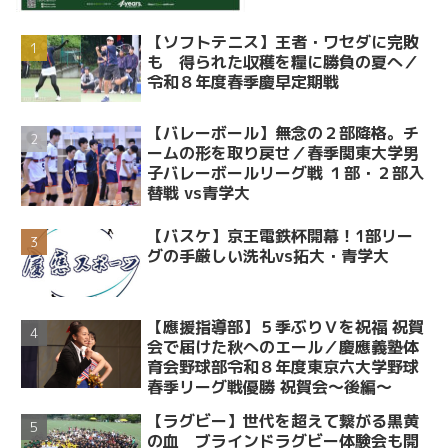
【ソフトテニス】王者・ワセダに完敗
も 得られた収穫を糧に勝負の夏へ／
令和８年度春季慶早定期戦
【バレーボール】無念の２部降格。チ
ームの形を取り戻せ／春季関東大学男
子バレーボールリーグ戦 １部・２部入
替戦 vs青学大
【バスケ】京王電鉄杯開幕！1部リー
グの手厳しい洗礼vs拓大・青学大
【應援指導部】５季ぶりＶを祝福 祝賀
会で届けた秋へのエール／慶應義塾体
育会野球部令和８年度東京六大学野球
春季リーグ戦優勝 祝賀会～後編～
【ラグビー】世代を超えて繋がる黒黄
の血 ブラインドラグビー体験会も開