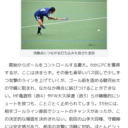
決勝点につながる打ち込みも見せた金田
開始からボールをコントロールする慶大。6分にPCを獲得
するが、ここは決まらず。その後も素早いパス回しで少しず
つ攻撃のラインを上げていくが、ゴール前を固める駿河台大
の守備に阻まれ、なかなか得点に結びつけることができな
い。MF亀倉玲（政4）やFW大久保遼（政3）らが積極的にシ
ュートを放つも、ことごとく止められてしまう。33分には、
相手ゴールライン直前でシュートのチャンスがあったが、こ
の決定的な場面を決めきれない。前回の山学大同様、守備陣
には安定感があり、相手の攻撃に冷静に対処。ほとんどシュ