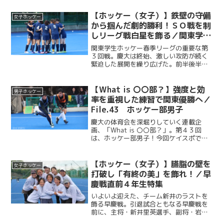
すと、第１Q終了間際に二宮怜（法３・慶
應）がPCからゴールを決め、わずか１５
【ホッケー（女子）】鉄壁の守備
女子ホッケー
分で２－０とする。...
から掴んだ劇的勝利！ＳＯ戦を制
しリーグ戦白星を飾る／関東学生
ホッケー春季リーグ第３回戦vs学
関東学生ホッケー春季リーグの重要な第
習院大
３回戦。慶大は終始、激しい攻防が続く
緊迫した展開を繰り広げた。前半後半合
わせて計４Qに及ぶ死闘は０−０のまま決
着つかず、勝負の行方はSO戦へ。緊迫し
た空気の中、慶大の守護神の主将・峰岸
【What is 〇〇部？】強度と効
男子ホッケー
佳子（商４・慶應女子...
率を重視した練習で関東優勝へ／
File.43 ホッケー部男子
慶大の体育会を深堀りしていく連載企
画、「What is 〇〇部？」。第４３回
は、ホッケー部男子！今回ケイスポで
は、慶應義塾大学日吉グラウンドで行わ
れた練習を取材し、練習後には岡本遼一
（経４・慶應）主将にインタビューを行
【ホッケー（女子）】臙脂の壁を
女子ホッケー
った。
打破し「有終の美」を飾れ！／早
慶戦直前４年生特集
いよいよ迎えた、チーム新井のラストを
飾る早慶戦。引退試合ともなる早慶戦を
前に、主将・新井里英選手、副将・岩越
美佳選手、副将・尾関恵真選手、主務・