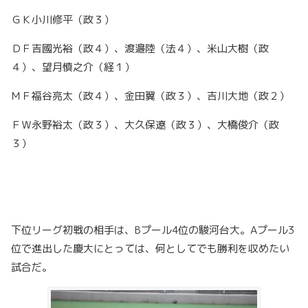
ＧＫ小川修平（政３）
ＤＦ吉國光裕（政４）、渡邉陸（法４）、米山大樹（政
４）、望月慎之介（経１）
ＭＦ福谷亮太（政４）、金田翼（政３）、吉川大地（政２）
ＦＷ永野裕太（政３）、大久保遼（政３）、大橋俊介（政
３）
下位リーグ初戦の相手は、Bプール4位の駿河台大。Aプール3
位で進出した慶大にとっては、何としてでも勝利を収めたい
試合だ。