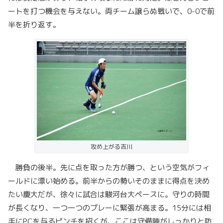
ートを打つ機会を与えない。両チーム譲らぬ戦いで、0-0で前
半を折り返す。
攻め上がる吉川
勝負の後半。先に点を取った方が勝つ、という空気がフィ
ールドに漂い始める。前半からの勢いそのままに得点を決め
たい慶大だが、徐々に試合は駿河台大ペースに。守りの時間
が長くなり、一つ一つのプレーに緊張が高まる。15分には相
手にPCを与るピンチを招くが、ここは守備陣がしっかりと防