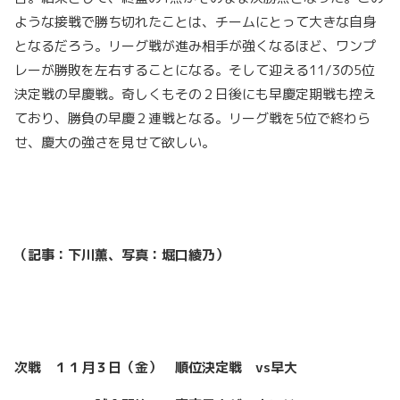
ような接戦で勝ち切れたことは、チームにとって大きな自身
となるだろう。リーグ戦が進み相手が強くなるほど、ワンプ
レーが勝敗を左右することになる。そして迎える11/3の5位
決定戦の早慶戦。奇しくもその２日後にも早慶定期戦も控え
ており、勝負の早慶２連戦となる。リーグ戦を5位で終わら
せ、慶大の強さを見せて欲しい。
（記事：下川薫、写真：堀口綾乃）
次戦 １１月
３
日（
金
） 順位決定戦
vs
早
大