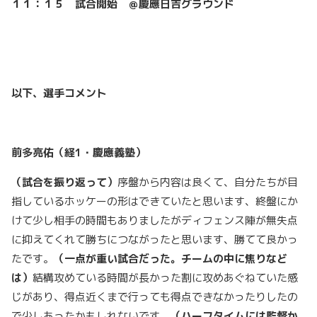
１１：１５ 試合開始 ＠慶應日吉グラウンド
以下、選手コメント
前多亮佑（経1・慶應義塾）
（試合を振り返って）
序盤から内容は良くて、自分たちが目
指しているホッケーの形はできていたと思います、終盤にか
けて少し相手の時間もありましたがディフェンス陣が無失点
に抑えてくれて勝ちにつながったと思います、勝てて良かっ
たです。
（一点が重い試合だった。チームの中に焦りなど
は）
結構攻めている時間が長かった割に攻めあぐねていた感
じがあり、得点近くまで行っても得点できなかったりしたの
で少しあったかもしれないです。
（ハーフタイムには監督か