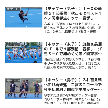
【ホッケー（男子）】１－０の辛
男子ホッケー
勝で１部残留 秋こそはベスト４
へ／関東学生ホッケー春季リーグ
１部２部入れ替え戦 VS日本体育
春季リーグ戦を７位で終えた慶大は、２
大
部２位の日体大と入れ替え戦で対戦。 第
１Q、２分には増田昊世（政３・慶應）
が、１１分には藤野祥太郎（法２・慶
應）がそれぞれシュートを放つも、ゴー
ルには繋がらず。しかし、第２Q２分には
【ホッケー（女子）】加藤＆長瀬
女子ホッケー
二宮怜（法３・慶應）が...
のゴールで１部残留 春季リーグ
を３ー０で締めくくる／関東学生
ホッケー春季リーグ１部２部入れ
順位決定戦で学習院大を下し、７位で春
替え戦 VS横浜市立大
季リーグ戦を終えた慶大は、１部２部入
れ替え戦で横市大を迎え撃つ。第１Q４
分、PCから加藤藍圭（経３・湘南藤沢）
が先制点を決めると、第２Q終了間際には
長瀬莉奈（法４・共立女子）がPCから追
【ホッケー（男子）】入れ替え戦
男子ホッケー
加点を奪う。さらに...
へ向け再発進 二宮の２ゴールで
今季初勝利／関東学生ホッケー春
季リーグ７位決定戦 VS一橋大
今季未だ勝利のない慶大ホッケー部は、
同じく今季未勝利の一橋大との７位決定
戦に挑んだ。第１Q開始直後に藤野祥太郎
（法２・慶應）の今季初ゴールが飛び出