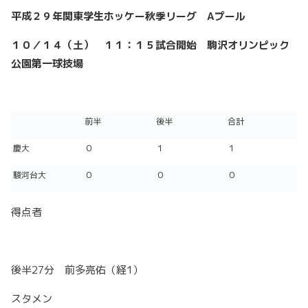
平成２９年関東学生ホッケー秋季リーグ
A
プール
１０／１４（土） １１：１５試合開始 駒沢オリンピック
公園第一球技場
前半
後半
合計
慶大
０
１
１
駿河台大
０
０
０
得点者
後半27分 前多亮佑（経1）
スタメン