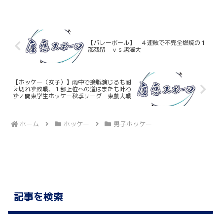
西川百合子選手、江原令選手、中山愛玲
選手、西潟遥選手、矢萩奈緒選手、吉田
朱里選手の４年生９名にお...
【バレーボール】 ４連敗で不完全燃焼の１
部残留 ｖｓ駒澤大
【ホッケー（女子）】雨中で接戦演じるも耐
え切れず敗戦、１部上位への道はまたも叶わ
ず／関東学生ホッケー秋季リーグ 東農大戦
ホーム
ホッケー
男子ホッケー
記事を検索