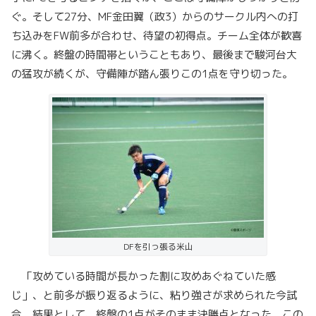
ぐ。そして27分、MF金田翼（政3）からのサークル内への打
ち込みをFW前多が合わせ、待望の初得点。チーム全体が歓喜
に沸く。終盤の時間帯ということもあり、最後まで駿河台大
の猛攻が続くが、守備陣が踏ん張りこの1点を守り切った。
DFを引っ張る米山
「攻めている時間が長かった割に攻めあぐねていた感
じ」、と前多が振り返るように、粘り強さが求められた今試
合。結果として、終盤の1点がそのまま決勝点となった。この