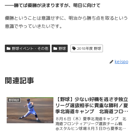
――勝てば優勝が決まりますが、明日に向けて
優勝ということは意識せずに、明治から勝ち点を取るという
意識でやっていきたいです。
野球イベント・その他
野球
2018年度 野球
keispo
関連記事
【野球】少ない好機を逃さず独立
野球戦評
リーグ選抜相手に貴重な勝利／夏
季北海道キャンプ 北海道フロン
ティアリーグ選抜チーム戦 ＠ス
８月６日（木）夏季北海道キャンプ 北
タルヒン球場
海道フロンティアリーグ選抜チーム戦
＠スタルヒン球場８月３日から夏季北海
道キャンプに臨んでいる慶大。この日は