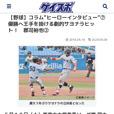
【野球】コラム”ヒーローインタビュー”⑦
優勝へ王手を掛ける劇的サヨナラヒッ
ト！ 郡司裕也②
2018.05.19
2023.05.09
慶大３年ぶりサヨナラの立役者となった