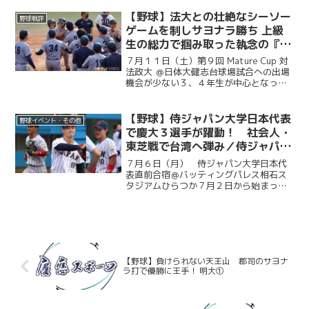
たり、慶應義塾体育会野球部OBや関係者
の皆様から、現役選手たちへ温かい祝福
【野球】法大との壮絶なシーソー
野球戦評
のメッセージをお寄せい...
ゲームを制しサヨナラ勝ち 上級
生の総力で掴み取った執念の『一
勝』／第９回MatureCup・法大
７月１１日（土）第９回 Mature Cup 対
戦
法政大 ＠日体大健志台球場試合への出場
機会が少ない３、４年生が中心となって
戦うMature Cup。本大会に出場する慶大
は、法大との一戦に臨んだ。試合は法大
に２度追い付く粘りを見せると、１点ビ...
【野球】侍ジャパン大学日本代表
野球イベント・その他
で慶大３選手が躍動！ 社会人・
東芝戦で台湾へ弾み／侍ジャパン
大学日本代表直前合宿５日目
７月６日（月） 侍ジャパン大学日本代
表直前合宿＠バッティングパレス相石ス
タジアムひらつか７月２日から始まった
侍ジャパン大学代表の直前合宿。慶大か
らは今津慶介（総４・旭川東）、渡辺和
大（商４・高松商業）、林純司（環３・
報徳学園）の３選手が選出...
【野球】負けられない天王山 郡司のサヨナ
ラ打で優勝に王手！ 明大①