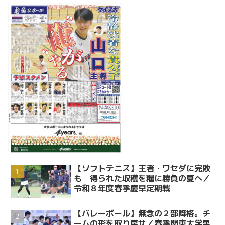
【ソフトテニス】王者・ワセダに完敗
も 得られた収穫を糧に勝負の夏へ／
令和８年度春季慶早定期戦
【バレーボール】無念の２部降格。チ
ームの形を取り戻せ／春季関東大学男