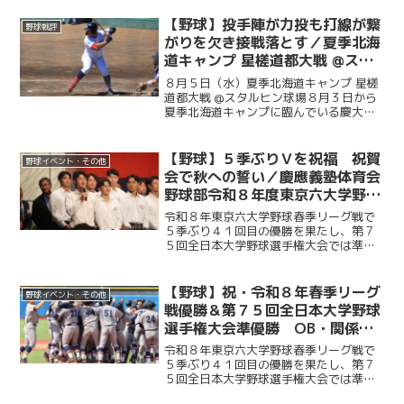
北海道の独立リーグである北海道フロン
ティアリーグの選抜チームと試合を行っ
【野球】投手陣が力投も打線が繋
野球戦評
た。初回に今津慶介（総４...
がりを欠き接戦落とす／夏季北海
道キャンプ 星槎道都大戦 @スタ
ルヒン球場
８月５日（水）夏季北海道キャンプ 星槎
道都大戦 @スタルヒン球場８月３日から
夏季北海道キャンプに臨んでいる慶大。
この日はキャンプ初試合で星槎道都大戦
との一戦。２回と４回に先発・沖村要
（商４・慶應）が相手打線に得点を許
【野球】５季ぶりＶを祝福 祝賀
野球イベント・その他
し、２点を追う展開に。そ...
会で秋への誓い／慶應義塾体育会
野球部令和８年度東京六大学野球
春季リーグ戦優勝 祝賀会～前編
令和８年東京六大学野球春季リーグ戦で
～
５季ぶり４１回目の優勝を果たし、第７
５回全日本大学野球選手権大会では準優
勝を成し遂げた慶大。その快挙を祝う祝
賀会が開催され、ＯＢや関係者ら多くの
人が集まり、選手たちの健闘をたたえ
【野球】祝・令和８年春季リーグ
野球イベント・その他
た。前編では、堀井監督の挨...
戦優勝＆第７５回全日本大学野球
選手権大会準優勝 OB・関係者
からのお祝いメッセージ
令和８年東京六大学野球春季リーグ戦で
５季ぶり４１回目の優勝を果たし、第７
５回全日本大学野球選手権大会では準優
勝を成し遂げた慶大。優勝号外発行にあ