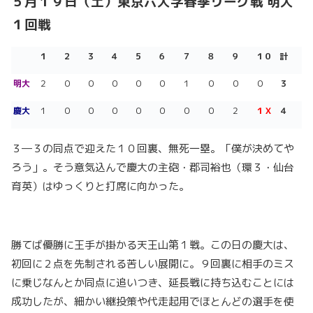
５月１９
日（土）東京六大学春季リーグ戦
明大
１回戦
１
２
３
４
５
６
７
８
９
１０
計
明大
２
０
０
０
０
０
１
０
０
０
３
慶
大
１
０
０
０
０
０
０
０
２
１Ｘ
４
３―３の同点で迎えた１０回裏、無死一塁。「僕が決めてや
ろう」。そう意気込んで慶大の主砲・郡司裕也（環３・仙台
育英）はゆっくりと打席に向かった。
勝てば優勝に王手が掛かる天王山第１戦。この日の慶大は、
初回に２点を先制される苦しい展開に。９回裏に相手のミス
に乗じなんとか同点に追いつき、延長戦に持ち込むことには
成功したが、細かい継投策や代走起用でほとんどの選手を使