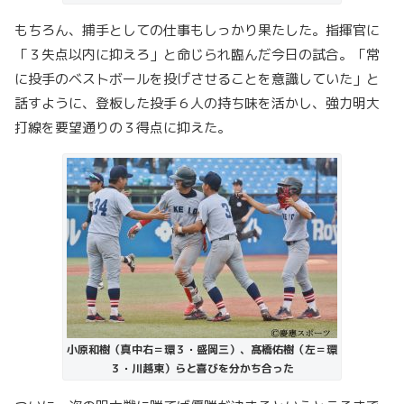
もちろん、捕手としての仕事もしっかり果たした。指揮官に
「３失点以内に抑えろ」と命じられ臨んだ今日の試合。「常
に投手のベストボールを投げさせることを意識していた」と
話すように、登板した投手６人の持ち味を活かし、強力明大
打線を要望通りの３得点に抑えた。
小原和樹（真中右＝環３・盛岡三）、髙橋佑樹（左＝環
３・川越東）らと喜びを分かち合った