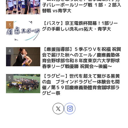
子バレーボールリーグ戦 １部・２部入
替戦 vs青学大
【バスケ】京王電鉄杯開幕！1部リー
グの手厳しい洗礼vs拓大・青学大
【應援指導部】５季ぶりＶを祝福 祝賀
会で届けた秋へのエール／慶應義塾体
育会野球部令和８年度東京六大学野球
春季リーグ戦優勝 祝賀会～後編～
【ラグビー】世代を超えて繋がる黒黄
の血 ブラインドラグビー体験会も開
催／第５９回慶應義塾體育會蹴球部ラ
グビー祭