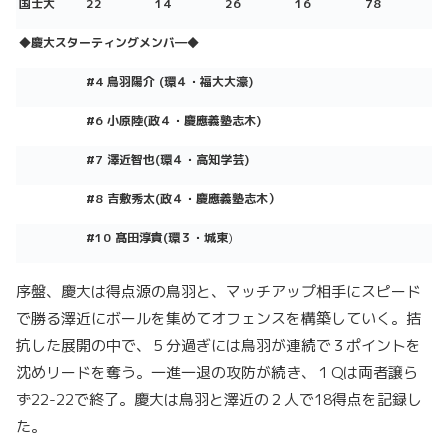
国士大
22
14
26
16
78
◆慶大スターティングメンバ―
◆
#4 鳥羽陽介
(環４
・福大大濠)
#6 小原陸
(政
４
・慶應義塾志木)
#7 澤近智也
(環４
・高知学芸)
#8 吉敷秀太(政４・慶應義塾志木）
#10 髙田淳貴
(
環３
・城東
)
序盤、慶大は得点源の鳥羽と、マッチアップ相手にスピード
で勝る澤近にボールを集めてオフェンスを構築していく。拮
抗した展開の中で、５分過ぎには鳥羽が連続で３ポイントを
沈めリードを奪う。一進一退の攻防が続き、１Qは両者譲ら
ず22-22で終了。慶大は鳥羽と澤近の２人で18得点を記録し
た。