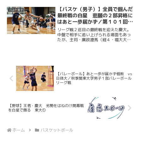
半にかけて榎本京佳（経２・慶應女
子）、松岡優希乃（商２・都立国立）な
【バスケ（男子）】全員で掴んだ
バスケ男子
ど下級生も存在感を発揮。全員...
最終戦の白星 悲願の２部昇格に
はあと一歩届かず／第１０１回関
東大学バスケットボールリーグ戦
リーグ戦２巡目の最終戦を迎えた慶大。
vs 学習院大
中盤で相手に追い上げられる場面もあっ
たが、主将・廣政遼馬（経４・福大大
濠）を中心に得点を重ね、見事勝利を収
めた。オータムリーグでは２年連続で３
部４位という結果となり、惜しくも２部
昇格を逃した。２０２５／１...
【バレーボール】あと一歩が届かず惜敗 vs
日体大／秋季関東大学男子１部バレーボール
リーグ戦
【野球】王者・慶大 劣勢をはねのけ開幕戦
を白星で飾る 東大①
ホーム
バスケットボール