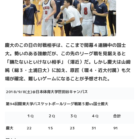
慶大のこの日の対戦相手は、ここまで開幕４連勝中の国士
大。勢いのある強敵だが、この先のリーグ戦を見据えると
「勝たないといけない相手」（澤近）だ。しかし慶大は山﨑
純（総３・土浦日大）に加え、原匠（環４・近大付属）も欠
場が確定、難しいゲームになることが予想された。
2018/9/8(土)＠日本体育大学世田谷キャンパス
第94回関東大学バスケットボールリーグ戦第５節vs国士館大
１Q
２Q
３Q
４Q
合計
慶大
22
15
23
31
91