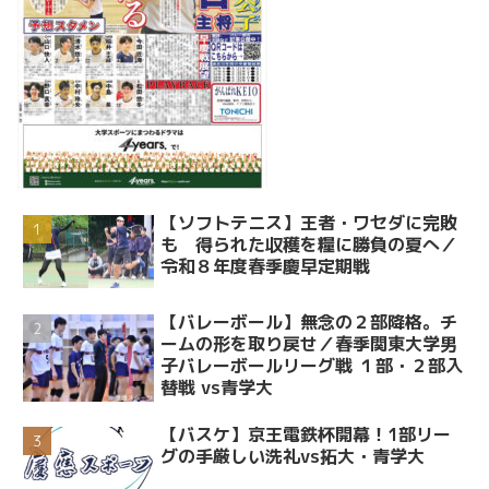
【ソフトテニス】王者・ワセダに完敗
も 得られた収穫を糧に勝負の夏へ／
令和８年度春季慶早定期戦
【バレーボール】無念の２部降格。チ
ームの形を取り戻せ／春季関東大学男
子バレーボールリーグ戦 １部・２部入
替戦 vs青学大
【バスケ】京王電鉄杯開幕！1部リー
グの手厳しい洗礼vs拓大・青学大