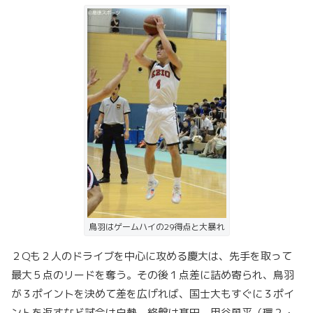
鳥羽はゲームハイの29得点と大暴れ
２Qも２人のドライブを中心に攻める慶大は、先手を取って
最大５点のリードを奪う。その後１点差に詰め寄られ、鳥羽
が３ポイントを決めて差を広げれば、国士大もすぐに３ポイ
ントを返すなど試合は白熱。終盤は髙田、甲谷勇平（環２・