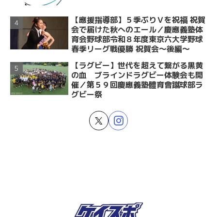
【應援指導部】５季ぶりＶを祝福 祝賀
会で届けた秋へのエール／慶應義塾体
育会野球部令和８年度東京六大学野球
春季リーグ戦優勝 祝賀会～後編～
【ラグビー】世代を超えて繋がる黒黄
の血 ブラインドラグビー体験会も開
催／第５９回慶應義塾體育會蹴球部ラ
グビー祭