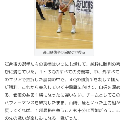
髙田は後半の活躍で17得点
試合後の選手たちの表情はいつにも増して、純粋に勝利の喜
びに満ちていた。１～３Qのすべての時間帯、中、外すべて
のエリアで拮抗した展開の中で、４Qの勝負所を制して掴ん
だ勝利。これから突入していく中盤戦に向けて、自信を深め
る、価値のある１勝になったに違いない。チームとしてこの
パフォーマンスを維持したまま、山﨑、原といった主力組が
戻ってくれば、１部昇格を争うことも十分に可能だろう。こ
の先の戦いが楽しみになる一戦だった。