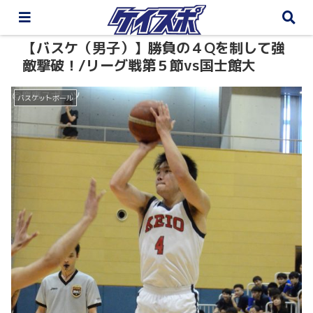
【バスケ（男子）】勝負の４Qを制して強
敵撃破！/リーグ戦第５節vs国士館大
バスケットボール