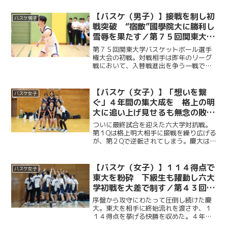
を見せた。強敵の早大相手に悔しい敗戦
を喫したものの、最後まで慶應らしい泥
【バスケ（男子）】接戦を制し初
バスケ男子
臭いバスケを貫き、４...
戦突破 “宿敵”國學院大に勝利し
雪辱を果たす／第７５回関東大学
バスケットボール選手権大会vs國
第７５回関東大学バスケットボール選手
學院大
権大会の初戦。対戦相手は昨年のリーグ
戦において、入替戦進出を争う一戦で敗
れ、２部昇格への道を絶たれた宿敵・國
學院大である。今年度副将の服部怜恩
（商３・大垣北）を中心に、前半は攻守
【バスケ（女子）】「想いを繋
バスケ女子
ともに相手を圧倒する。後半...
ぐ」４年間の集大成を 格上の明
大に追い上げ見せるも無念の敗戦
／第４３回東京六大学女子バスケ
ついに最終試合を迎えた六大学対抗戦。
ットボール対抗戦
第１Qは格上明大相手に接戦を繰り広げる
が、第２Qで逆転されてしまう。慶大は河
村さくら（文４・松陽）を中心に猛攻
し、第３Qで同点に追いつくも、明大の激
しいディフェンスに終始苦しみ、６３
【バスケ（女子）】１１４得点で
バスケ女子
−８０で惜しくも敗れて...
東大を粉砕 下級生も躍動し六大
学初戦を大差で制す／第４３回東
京六大学女子バスケットボール対
序盤から攻守にわたって圧倒し続けた慶
抗戦 vs 東大
大。東大を相手に終始流れを渡さず、１
１４得点を挙げる快勝を収めた。４年生
を中心に主導権を握った序盤に続き、後