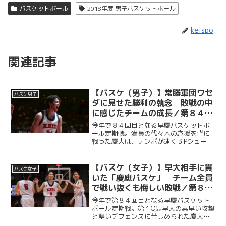
バスケットボール
2018年度 男子バスケットボール
keispo
関連記事
【バスケ（男子）】常勝軍団ワセ
バスケ男子
ダに見せた勝利の執念 敗戦の中
に感じたチームの成長／第８４回
早慶バスケットボール定期戦
今年で８４回目となる早慶バスケットボ
ール定期戦。満員の代々木の応援を背に
戦った慶大は、テンポが速く３Pシュート
を多投する早大のバスケに終始苦しめら
れるも、副将・服部怜恩（商３・大垣
北）や桑原佑尚（総２・済々黌）を中心
【バスケ（女子）】早大相手に貫
バスケ女子
に得点を重ねていく。早大...
いた「慶應バスケ」 チーム全員
で戦い抜くも悔しい敗戦／第８４
回早慶バスケットボール定期戦
今年で第８４回目となる早慶バスケット
ボール定期戦。第１Qは早大の素早い攻撃
と堅いデフェンスに苦しめられた慶大だ
が、第２Q以降は順調に得点を重ねて意地