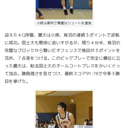
小原は要所で貴重なシュートを連発
迎えた４Q序盤、慶大は小原、鳥羽の連続３ポイントで逆転
に成功。国士大も懸命に追いすがるが、残り４分半、鳥羽の
完璧なブロックから繋いだオフェンスで髙田が３ポイントを
沈め、７点差をつける。このビッグプレーで完全に優位に立
った慶大は、粘る国士大のオールコートプレスをかいくぐっ
て加点。勝負強さを見せつけ、最終スコア91-78で今季３勝
目を挙げた。