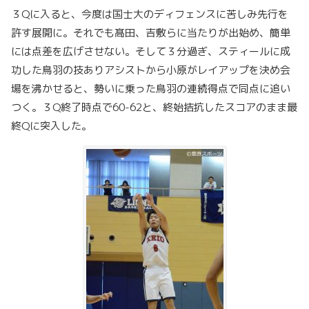
３Qに入ると、今度は国士大のディフェンスに苦しみ先行を
許す展開に。それでも髙田、吉敷らに当たりが出始め、簡単
には点差を広げさせない。そして３分過ぎ、スティールに成
功した鳥羽の技ありアシストから小原がレイアップを決め会
場を沸かせると、勢いに乗った鳥羽の連続得点で同点に追い
つく。３Q終了時点で60-62と、終始拮抗したスコアのまま最
終Qに突入した。