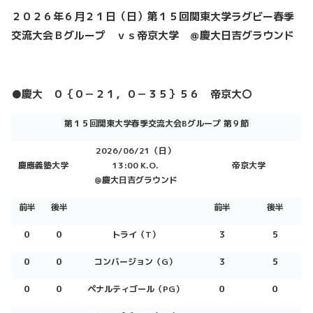
２０２６年６月２１日（日）第１５回関東大学ラグビー春季
交流大会Ｂグループ ｖｓ帝京大学 ＠慶大日吉グラウンド
●慶大 ０｛０－２１，０－３５｝５６ 帝京大〇
第１５回関東大学春季交流大会Bグループ 第９節
2026/06/21（日）
慶應義塾大学
13:00
K.O.
帝京大学
＠慶大日吉グラウンド
前半
後半
前半
後半
０
０
トライ（T）
３
５
０
０
コンバージョン（G）
３
５
０
０
ペナルティゴール（PG）
０
０