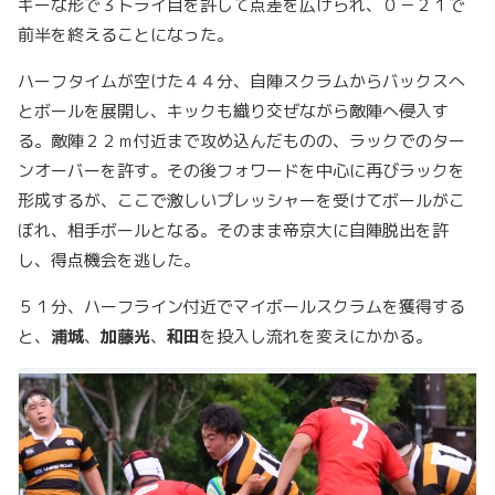
キーな形で３トライ目を許して点差を広げられ、０－２１で
前半を終えることになった。
ハーフタイムが空けた４４分、自陣スクラムからバックスへ
とボールを展開し、キックも織り交ぜながら敵陣へ侵入す
る。敵陣２２ｍ付近まで攻め込んだものの、ラックでのター
ンオーバーを許す。その後フォワードを中心に再びラックを
形成するが、ここで激しいプレッシャーを受けてボールがこ
ぼれ、相手ボールとなる。そのまま帝京大に自陣脱出を許
し、得点機会を逃した。
５１分、ハーフライン付近でマイボールスクラムを獲得する
と、
浦城
、
加藤光
、
和田
を投入し流れを変えにかかる。