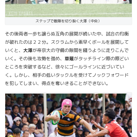
ステップで敵陣を切り裂く大澤（中央）
その後両者一歩も譲らぬ互角の展開が続いた中、試合の均衡
が破れたのは２２分。スクラムから素早くボールを展開して
いくと、
大澤
が帝京大の守備の隙間を縫うように走りこんで
いく。その後も攻勢を強め、
草薙
がタッチライン際の際どい
ところを突破するなど、徐々にゴールラインに近づいてい
く。しかし、相手の低いタックルを受けてノックフォワード
を犯してしまい、得点を奪いきることができない。