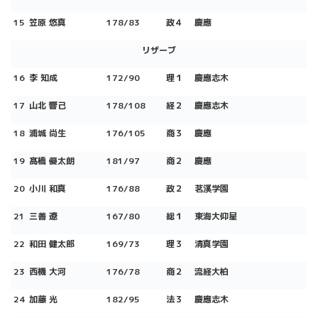
15
笠原 悠真
178/83
政４
慶應
リザーブ
16
李 知成
172/90
理１
慶應志木
17
山北 響己
178/108
経２
慶應志木
18
浦城 尚生
176/105
商３
慶應
19
髙橋 優太朗
181/97
商２
慶應
20
小川 和真
176/88
政２
茗溪学園
21
三善 遼
167/80
総１
東海大仰星
22
和田 健太郎
169/73
理３
清真学園
23
西機 大河
176/78
商２
流経大柏
24
加藤 光
182/95
法３
慶應志木