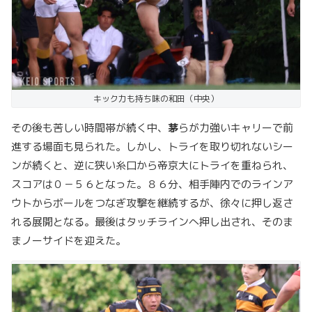
キック力も持ち味の和田（中央）
その後も苦しい時間帯が続く中、
茅
らが力強いキャリーで前
進する場面も見られた。しかし、トライを取り切れないシー
ンが続くと、逆に狭い糸口から帝京大にトライを重ねられ、
スコアは０－５６となった。８６分、相手陣内でのラインア
ウトからボールをつなぎ攻撃を継続するが、徐々に押し返さ
れる展開となる。最後はタッチラインへ押し出され、そのま
まノーサイドを迎えた。