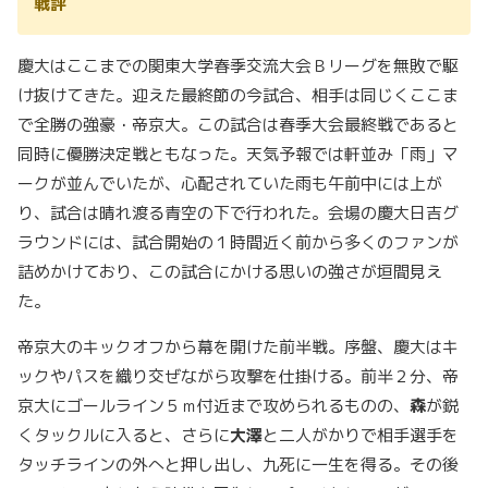
戦評
慶大はここまでの関東大学春季交流大会Ｂリーグを無敗で駆
け抜けてきた。迎えた最終節の今試合、相手は同じくここま
で全勝の強豪・帝京大。この試合は春季大会最終戦であると
同時に優勝決定戦ともなった。天気予報では軒並み「雨」マ
ークが並んでいたが、心配されていた雨も午前中には上が
り、試合は晴れ渡る青空の下で行われた。会場の慶大日吉グ
ラウンドには、試合開始の１時間近く前から多くのファンが
詰めかけており、この試合にかける思いの強さが垣間見え
た。
帝京大のキックオフから幕を開けた前半戦。序盤、慶大はキ
ックやパスを織り交ぜながら攻撃を仕掛ける。前半２分、帝
京大にゴールライン５ｍ付近まで攻められるものの、
森
が鋭
くタックルに入ると、さらに
大澤
と二人がかりで相手選手を
タッチラインの外へと押し出し、九死に一生を得る。その後