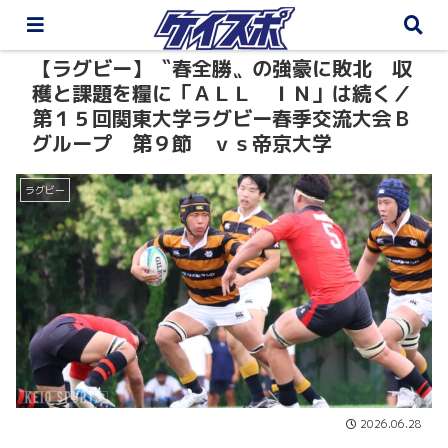
【ラグビー】〝春全勝〟の強豪に敗北 収
穫と課題を糧に「ＡＬＬ ＩＮ」は続く／
第１５回関東大学ラグビー春季交流大会Ｂ
グループ 第９節 ｖｓ帝京大学
ラグビー
2026.06.28