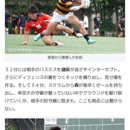
怪我から復帰した松田
３２分には相手のパスミスを
諸田
が逃さずインターセプト。
さらにディフェンスの裏をつくキックを繰り出し、見せ場を
作る。そして３４分、スクラムから
森
が素早くボールを持ち
出し、帝京大の守備が整っていない中でグラウンドを駆け抜
けていくが、相手の好守備に阻まれ、ここも得点には繋がら
ない。