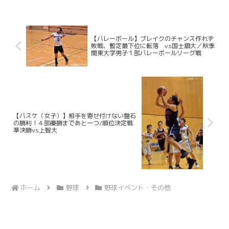
大（商４・高松商業）、林純司（環３・
報徳学園）の３選手が選出...
【バレーボール】ブレイクのチャンス作れず
敗戦、暫定最下位に転落 vs国士舘大／秋季
関東大学男子１部バレーボールリーグ戦
【バスケ（女子）】相手を寄せ付けない盤石
の勝利！４部優勝まであと一つ/順位決定戦
準決勝vs上智大
ホーム
野球
野球イベント・その他