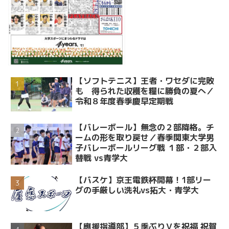
【ソフトテニス】王者・ワセダに完敗
も 得られた収穫を糧に勝負の夏へ／
令和８年度春季慶早定期戦
【バレーボール】無念の２部降格。チ
ームの形を取り戻せ／春季関東大学男
子バレーボールリーグ戦 １部・２部入
替戦 vs青学大
【バスケ】京王電鉄杯開幕！1部リー
グの手厳しい洗礼vs拓大・青学大
【應援指導部】５季ぶりＶを祝福 祝賀