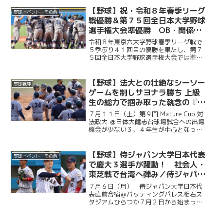
賀会が開催され、ＯＢや関係者ら多くの
人が集まり、選手たちの健闘をたたえ
【野球】祝・令和８年春季リーグ
野球イベント・その他
た。前編では、堀井監督の挨...
戦優勝＆第７５回全日本大学野球
選手権大会準優勝 OB・関係者
からのお祝いメッセージ
令和８年東京六大学野球春季リーグ戦で
５季ぶり４１回目の優勝を果たし、第７
５回全日本大学野球選手権大会では準優
勝を成し遂げた慶大。優勝号外発行にあ
たり、慶應義塾体育会野球部OBや関係者
の皆様から、現役選手たちへ温かい祝福
【野球】法大との壮絶なシーソー
野球戦評
のメッセージをお寄せい...
ゲームを制しサヨナラ勝ち 上級
生の総力で掴み取った執念の『一
勝』／第９回MatureCup・法大
７月１１日（土）第９回 Mature Cup 対
戦
法政大 ＠日体大健志台球場試合への出場
機会が少ない３、４年生が中心となって
戦うMature Cup。本大会に出場する慶大
は、法大との一戦に臨んだ。試合は法大
に２度追い付く粘りを見せると、１点ビ...
【野球】侍ジャパン大学日本代表
野球イベント・その他
で慶大３選手が躍動！ 社会人・
東芝戦で台湾へ弾み／侍ジャパン
大学日本代表直前合宿５日目
７月６日（月） 侍ジャパン大学日本代
表直前合宿＠バッティングパレス相石ス
タジアムひらつか７月２日から始まった
侍ジャパン大学代表の直前合宿。慶大か
らは今津慶介（総４・旭川東）、渡辺和