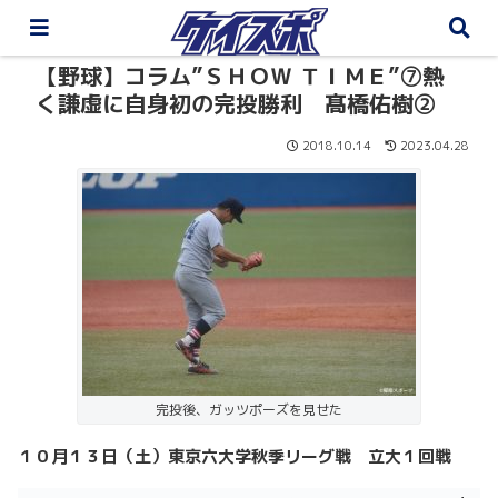
【野球】コラム”ＳＨＯＷ ＴＩＭＥ”⑦熱
く謙虚に自身初の完投勝利 髙橋佑樹②
2018.10.14
2023.04.28
完投後、ガッツポーズを見せた
１０月１３日（土）東京六大学秋季リーグ戦 立大１回戦