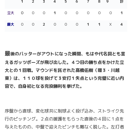
１
２
３
４
５
６
７
８
９
計
立大
０
０
０
１
０
０
０
０
０
１
慶大
０
０
２
０
０
０
１
１
Ｘ
４
最
後のバッターがアウトになった瞬間、もはや代名詞とも言
えるガッツポーズが飛び出した。４つ目の勝ち点をかけた立
大との１回戦。マウンドを託された髙橋佑樹（環３・川越
東）は、１１０球を投げて３安打１失点という完璧に近い内
容で、自身初となる完投勝利を挙げた。
序盤から直球、変化球共に制球よく投げ込み、ストライク先
行のピッチング。２点の援護をもらった直後の４回に１点を
与えたものの、中盤で迎えたピンチも難なく脱した。左打者