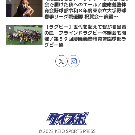
会で届けた秋へのエール／慶應義塾体
育会野球部令和８年度東京六大学野球
春季リーグ戦優勝 祝賀会～後編～
【ラグビー】世代を超えて繋がる黒黄
の血 ブラインドラグビー体験会も開
催／第５９回慶應義塾體育會蹴球部ラ
グビー祭
© 2022 KEIO SPORTS PRESS.