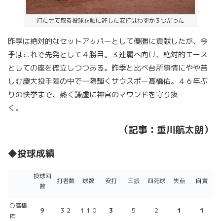
打たせて取る投球を軸に許した安打はわずか３つだった
昨季は絶対的なセットアッパーとして優勝に貢献したが、今
季はこれで先発として４勝目。３連覇へ向け、絶対的エース
としての座を確立しつつある。昨季と比べ台所事情にやや苦
しむ慶大投手陣の中で一際輝くサウスポー髙橋佑。４６年ぶ
りの快挙まで、熱く謙虚に神宮のマウンドを守り抜
く。
（記事：重川航太朗）
◆投球成績
投球回
打者数
球数
安打
三振
四死球
失点
自責
数
○髙橋
９
３２
１１０
３
５
２
１
１
佑