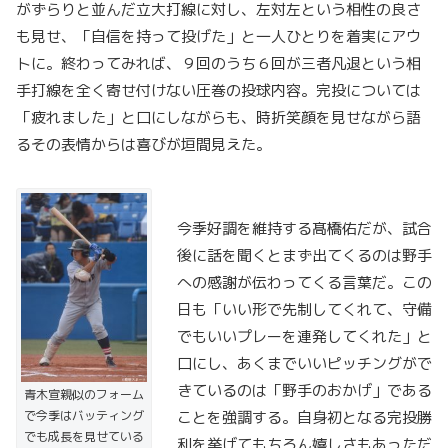
がずらりと並んだ立大打線に対し、左対左という相性の良さ
も見せ、「自信を持って投げた」と一人ひとりを着実にアウ
トに。終わってみれば、９回のうち６回が三者凡退という相
手打線を全く寄せ付けない圧巻の投球内容。完投については
「疲れました」と口にしながらも、時折笑顔を見せながら語
るその表情からは喜びが垣間見えた。
今季好調を維持する髙橋佑だが、試合
後に話を聞くとまず出てくるのは野手
への感謝が伝わってくる言葉だ。この
日も「いい形で先制してくれて、守備
でもいいプレーを連発してくれた」と
口にし、あくまでいいピッチングがで
きているのは「野手のおかげ」である
青木宣親似のフォーム
で今季はバッティング
ことを強調する。自身初となる完投勝
でも成長を見せている
利を挙げてもちろん嬉しさもあっただ