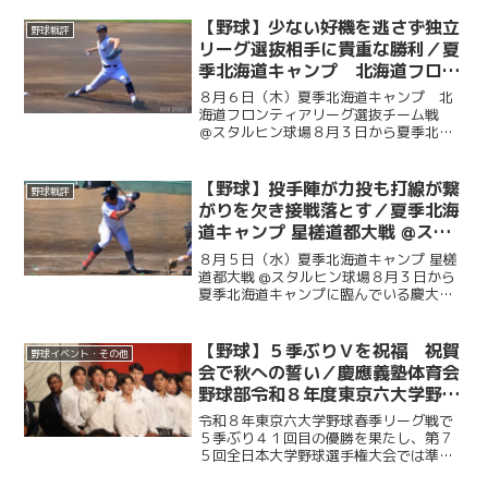
【野球】少ない好機を逃さず独立
野球戦評
リーグ選抜相手に貴重な勝利／夏
季北海道キャンプ 北海道フロン
ティアリーグ選抜チーム戦 ＠ス
８月６日（木）夏季北海道キャンプ 北
タルヒン球場
海道フロンティアリーグ選抜チーム戦
＠スタルヒン球場８月３日から夏季北海
道キャンプに臨んでいる慶大。この日は
北海道の独立リーグである北海道フロン
ティアリーグの選抜チームと試合を行っ
【野球】投手陣が力投も打線が繋
野球戦評
た。初回に今津慶介（総４...
がりを欠き接戦落とす／夏季北海
道キャンプ 星槎道都大戦 @スタ
ルヒン球場
８月５日（水）夏季北海道キャンプ 星槎
道都大戦 @スタルヒン球場８月３日から
夏季北海道キャンプに臨んでいる慶大。
この日はキャンプ初試合で星槎道都大戦
との一戦。２回と４回に先発・沖村要
（商４・慶應）が相手打線に得点を許
【野球】５季ぶりＶを祝福 祝賀
野球イベント・その他
し、２点を追う展開に。そ...
会で秋への誓い／慶應義塾体育会
野球部令和８年度東京六大学野球
春季リーグ戦優勝 祝賀会～前編
令和８年東京六大学野球春季リーグ戦で
～
５季ぶり４１回目の優勝を果たし、第７
５回全日本大学野球選手権大会では準優
勝を成し遂げた慶大。その快挙を祝う祝