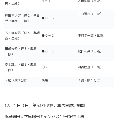
１－１
大橋知直（三段）
應・二級）
山口琴弓（三段）
楠田マリア（経２・聖ヨ
●０－５
ゼフ学園・二級）
五十嵐幸佑（理３・札幌
●０－２
中村圭一郎（三段）
西・二段）
田崎俊介（経３・慶應・
●０－２
居作和英（三段）
三段）
森上雄大（総３・慶應・
〇２－１
刈谷壮基（三段）
二段）
２勝３敗１分け
結果
３勝２敗１分け
12月１日（日）第53回少林寺拳法早慶定期戦
＠早稲田大学早稲田キャンパス17号館空手場