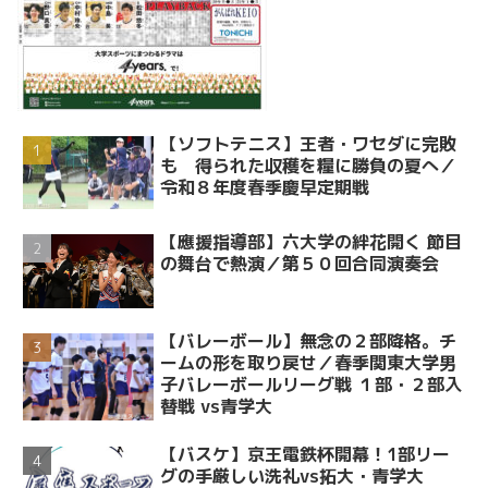
【ソフトテニス】王者・ワセダに完敗
も 得られた収穫を糧に勝負の夏へ／
令和８年度春季慶早定期戦
【應援指導部】六大学の絆花開く 節目
の舞台で熱演／第５０回合同演奏会
【バレーボール】無念の２部降格。チ
ームの形を取り戻せ／春季関東大学男
子バレーボールリーグ戦 １部・２部入
替戦 vs青学大
【バスケ】京王電鉄杯開幕！1部リー
グの手厳しい洗礼vs拓大・青学大