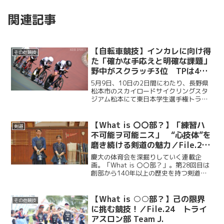
関連記事
【自転車競技】インカレに向け得
その他競技
た「確かな手応えと明確な課題」
野中がスクラッチ3位 TPは4位
に食い込む／東日本学生選手権ト
5月9日、10日の2日間にわたり、長野県
ラック競技大会
松本市のスカイロードサイクリングスタ
ジアム松本にて東日本学生選手権トラッ
ク競技大会が開催された。慶大自転車競
技部からは計8名の選手が出場し、各競技
で熱戦を繰り広げた。大会1日目は個人種
【What is 〇〇部？】「練習ハ
剣道
目で各選手が課題...
不可能ヲ可能ニス」 “心技体”を
磨き続ける剣道の魅力／File.28
剣道部
慶大の体育会を深掘りしていく連載企
画。「What is 〇〇部？」。第28回目は
創部から140年以上の歴史を持つ剣道
部。今回ケイスポは日吉剣道場で行われ
た剣道部の練習の様子を取材した。男子
主将・梶原大希（理４・拓殖大第一)、女
【What is ○○部？】己の限界
その他競技
子主将・工藤梨...
に挑む競技！／File.24 トライ
アスロン部 Team J.