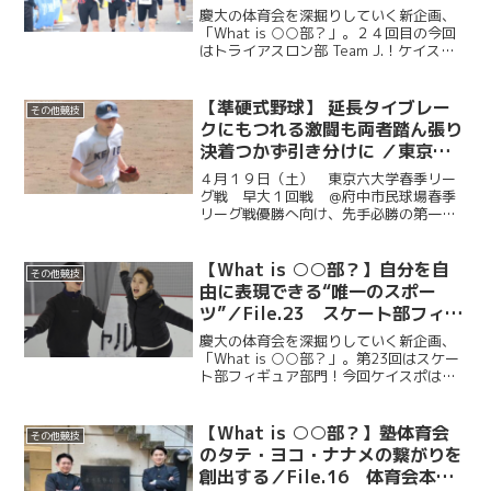
慶大の体育会を深掘りしていく新企画、
「What is ○○部？」。２４回目の今回
はトライアスロン部 Team J.！ケイスポ
は、日吉陸上競技場で行われたラン練、
日吉協生館で行われたスイム練をそれぞ
れ取材した。トライアスロン部 Team J....
【準硬式野球】 延長タイブレー
その他競技
クにもつれる激闘も両者踏ん張り
決着つかず引き分けに ／東京六
大学春季リーグ戦 早大１回戦
４月１９日（土） 東京六大学春季リー
＠府中市民球場
グ戦 早大１回戦 ＠府中市民球場春季
リーグ戦優勝へ向け、先手必勝の第一
戦。先発マウンドに上がったのは昨年か
らの登板経験も豊富な水谷友哉（商４・
学習院）。初回から２点を先制される厳
【What is ○○部？】自分を自
その他競技
しい立ち上がりとなるも、慶...
由に表現できる“唯一のスポー
ツ”／File.23 スケート部フィギ
ュア部門
慶大の体育会を深掘りしていく新企画、
「What is ○○部？」。第23回はスケー
ト部フィギュア部門！今回ケイスポは、
三井不動産アイスパーク船橋で行われた
氷上練習を取材した。大学の部活動とし
ては珍しいフィギュア部門と、競技の魅
【What is ○○部？】塾体育会
その他競技
力に迫る。また...
のタテ・ヨコ・ナナメの繋がりを
創出する／File.16 体育会本部