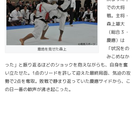
での大将
戦。主将・
森上雄大
（総合３・
慶應）は
「状況をの
意地を見せた森上
みこめなか
った」と振り返るほどのショックを抱えながらも、自身を奮
い立たせた。1点のリードを許して迎えた最終局面、気迫の攻
勢で2点を奪取。敗戦で静まり返っていた慶應サイドから、こ
の日一番の歓声が沸き起こった。