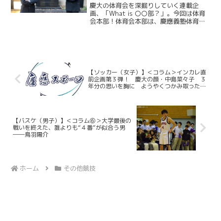
（後編）
慶大の体育会を深掘りしていく連載企
画、「What is 〇〇部？」。今回は体育
会本部！体育会本部は、慶應義塾体育会
４４部６０部門を統括する上部組織とし
て、「各部の活動における基盤構築」と
「体育会全体の先導」という2つの重要な
役割を担っている...
【ソッカー（女子）】＜コラム＞インカレ直
前企画第３弾！ 慶大の顔・中島菜々子 ３
年分の思いを胸に ようやくつかみ取ったイ
ンカレの舞台
【バスケ（男子）】＜コラム⑥＞大学最後の
戦いを終えた、誰よりも“４番”が似合う男
――鳥羽陽介
ホーム
その他競技