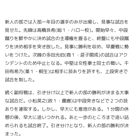
新人の部では入部一年目の選手のみが出場し、見事な試合を
見せた。先鋒は高橋良希(総１・ハロー校)。開始早々、中段
蹴りを鮮やかに決め試合の主導権を握ると、終盤にも中段蹴
りを決め相手を突き放した。見事に勝利を収め、早慶戦に勢
いをつけた。次鋒の多田光伯(商１・逗子開成)の試合はアク
シデントのため中止となる。中堅は女性拳士同士の戦い。千
田有希乃(薬１・桐生)は相手に技ありを許すも、上段突きで
試合を制した。
続く副将戦は、引き分け以上で新人の部の勝利が決まる大事
な試合だ。小松英之(政１・慶應)は中段突きなどで２つの技
ありを連取する。しかし、早大にも意地がある。１分間の休
憩の後、早大に追いつかれる。あと一歩のところまで追い詰
められるも試合終了。引き分けとなり、新人の部の勝利が決
まった。