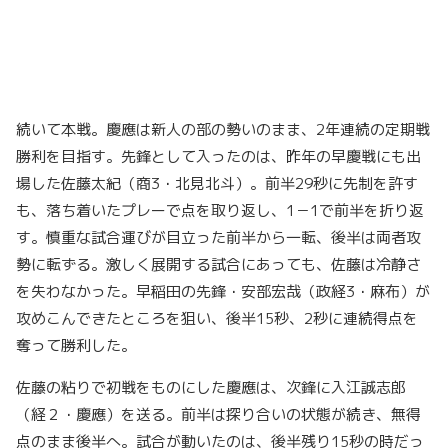
続いて本戦。慶應は新人の部の勢いのまま、2年連続の定期戦
勝利を目指す。先鋒として入ったのは、昨年の早慶戦にも出
場した佐藤太紀（商3・北見北斗）。前半29秒に先制を許す
も、落ち着いたプレーで点を取り返し、1－1で前半を折り返
す。慎重な試合運びが目立った前半から一転、後半は両者攻
勢に転ずる。激しく展開する試合にあっても、佐藤は冷静さ
を失わなかった。早稲田の先鋒・安部宏哉（政経3・麻布）が
攻めこんできたところを狙い、後半15秒、2秒に連続得点を
奪って勝利した。
佐藤の粘りで初戦をものにした慶應は、次鋒に入江誠志郎
（経２・慶應）を送る。前半は探り合いの状態が続き、無得
点のまま後半へ。試合が動いたのは、後半残り15秒の時だっ