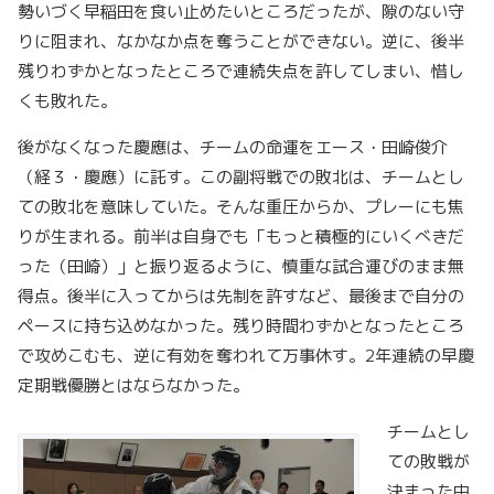
勢いづく早稲田を食い止めたいところだったが、隙のない守
りに阻まれ、なかなか点を奪うことができない。逆に、後半
残りわずかとなったところで連続失点を許してしまい、惜し
くも敗れた。
後がなくなった慶應は、チームの命運をエース・田崎俊介
（経３・慶應）に託す。この副将戦での敗北は、チームとし
ての敗北を意味していた。そんな重圧からか、プレーにも焦
りが生まれる。前半は自身でも「もっと積極的にいくべきだ
った（田崎）」と振り返るように、慎重な試合運びのまま無
得点。後半に入ってからは先制を許すなど、最後まで自分の
ペースに持ち込めなかった。残り時間わずかとなったところ
で攻めこむも、逆に有効を奪われて万事休す。2年連続の早慶
定期戦優勝とはならなかった。
チームとし
ての敗戦が
決まった中