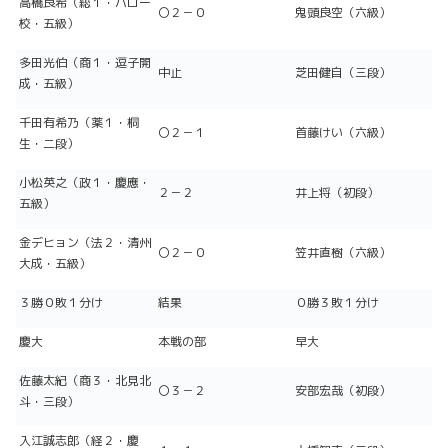
高橋良希（総１・ハロー
〇２－０
鬼頭良空（六級）
校・五級）
多田光伯（商１・逗子開
中止
芝田健自（三段）
成・五級）
千田有希乃（薬１・桐
〇２－１
首藤けい（六級）
生・二段）
小松英之（政１・慶應・
２－２
井上将（初段）
五級）
金デヒョン（法２・清州
〇２－０
笠井直樹（六級）
大成・五級）
３勝０敗１分け
結果
０勝３敗１分け
慶大
本戦の部
早大
佐藤太紀（商３・北見北
〇３－２
安部宏哉（初段）
斗・三段）
入江誠志郎（経２・慶