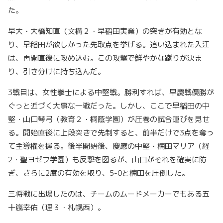
た。
早大・大橋知直（文構２・早稲田実業）の突きが有効とな
り、早稲田が欲しかった先取点を挙げる。追い込まれた入江
は、再開直後に攻め込む。この攻撃で鮮やかな蹴りが決ま
り、引き分けに持ち込んだ。
3戦目は、女性拳士による中堅戦。勝利すれば、早慶戦優勝が
ぐっと近づく大事な一戦だった。しかし、ここで早稲田の中
堅・山口琴弓（教育２・桐蔭学園）が圧巻の試合運びを見せ
る。開始直後に上段突きで先制すると、前半だけで3点を奪っ
て主導権を握る。後半開始後、慶應の中堅・楠田マリア（経
2・聖ヨゼフ学園）も反撃を図るが、山口がそれを確実に防
ぎ、さらに2度の有効を取り、5-0と楠田を圧倒した。
三将戦に出場したのは、チームのムードメーカーでもある五
十嵐幸佑（理３・札幌西）。