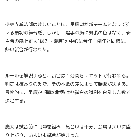
少林寺拳法部は珍しいことに、早慶戦が新チームとなって迎
える最初の舞台だ。しかし、選手の顔に緊張の色はなく、新
主将の森上雄大(総３・慶應)を中心に今年も例年と同様に、
熱い試合が行われた。
ルールを解説すると、試合は１分間を２セットで行われる。
判定は技ありのみで、その本数の差によって勝敗が決する。
最終的に、早慶定期戦の勝敗は各試合の勝利を合計した数で
決定する。
慶大は試合前に円陣を組み、気合いは十分。会場は大いに盛
り上がり、いよいよ試合が始まった。