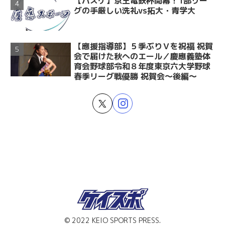
【バスケ】京王電鉄杯開幕！1部リー
グの手厳しい洗礼vs拓大・青学大
【應援指導部】５季ぶりＶを祝福 祝賀
会で届けた秋へのエール／慶應義塾体
育会野球部令和８年度東京六大学野球
春季リーグ戦優勝 祝賀会～後編～
© 2022 KEIO SPORTS PRESS.