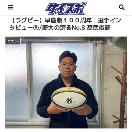
【ラグビー】早慶戦１００周年 選手イン
タビュー⑤/慶大の誇るNo.8 髙武俊輔
ラグビー