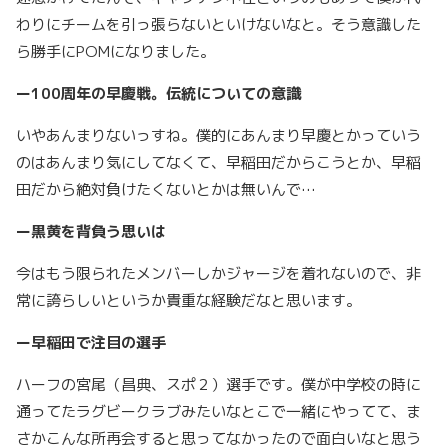
わりにチームを引っ張らないといけないなと。そう意識した
ら勝手に
POM
になりました。
ー
100
周年の早慶戦。伝統についての意識
いやあんまりないっすね。僕的にあんまり早慶とかっていう
のはあんまり気にしてなくて、早稲田だからこうとか、早稲
田だから絶対負けたくないとかは無いんで
…
ー黒黄を背負う思いは
今はもう限られたメンバーしかジャージを着れないので、非
常に誇らしいというか貴重な経験だなと思います。
ー早稲田で注目の選手
ハーフの宮尾（昌典、スポ２）選手です。僕が中学校の時に
通ってたラグビークラブみたいなとこで一緒にやってて、ま
さかこんな所再会すると思ってなかったので面白いなと思う