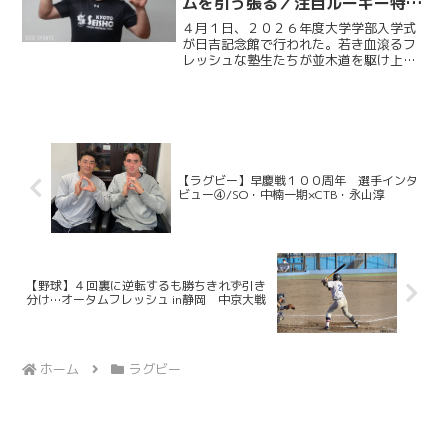
ムを引っ張る／注目ルーキー特集
ｖｏｌ．３ 米本啓太朗
４月１日、２０２６年度大学学部入学式
が日吉記念館で行われた。若き血滾るフ
レッシュな塾生たちが並木道を駆け上が
り、蹴球部にも多くのルーキーが加入し
た。ケイスポでは、そんなルーキーたち
の中から注目選手５人にインタビューを
行った。第３回目となる今...
【ラグビー】早慶戦１００周年 選手インタ
ビュー④/SO・中楠一期×CTB・永山淳
【野球】４回裏に逆転するも勝ちきれず引き
分け…オータムフレッシュ in静岡 中京大戦
ホーム
ラグビー