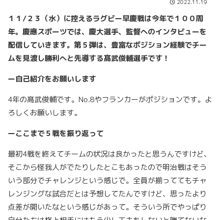
2022.11.19
１１/２３（水）に控えるラグビー早慶戦は今年で１００周
年。慶應スポーツでは、慶大選手、監督へのインタビューを
配信していきます。第５弾は、豊富なポジション経験でチー
ムを見渡し勝利へと先導する髙武俊輔選手です！
ー自己紹介をお願いします
4
年の髙武俊輔です。
No.8
やフランカーがポジションです。よ
ろしくお願いします。
ーここまで５戦を振り返って
最初
4
戦を終えてチームの状況は良かったと思うんですけど、
そこから怪我人がでたりしたとこもあったので明治戦はそう
いう部分でチャレンジという感じで。全員が揃っててもチャ
レンジングな試合だとは予想してたんですけど、思ったより
点差が開いたなという感じがあって。そういう所でやっぱり