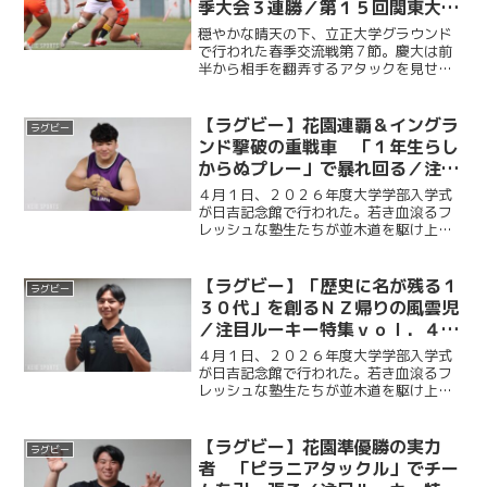
季大会３連勝／第１５回関東大学
ラグビー春季交流大会Ｂグルー
穏やかな晴天の下、立正大学グラウンド
プ 第７節 ｖｓ立正大学
で行われた春季交流戦第７節。慶大は前
半から相手を翻弄するアタックを見せ、
ＳＨ尾関、ＷＴＢ草薙、ＦＢ小野澤がそ
れぞれトライを挙げ、リードを広げる。
しかし、そこから前後半にまたがり、立
【ラグビー】花園連覇＆イングラ
ラグビー
正大に連続トライを奪われ...
ンド撃破の重戦車 「１年生らし
からぬプレー」で暴れ回る／注目
ルーキー特集ｖｏ l . ５ 喜瑛人
４月１日、２０２６年度大学学部入学式
が日吉記念館で行われた。若き血滾るフ
レッシュな塾生たちが並木道を駆け上が
り、蹴球部にも多くのルーキーが加入し
た。ケイスポでは、そんなルーキーたち
の中から注目選手５人にインタビューを
【ラグビー】「歴史に名が残る１
ラグビー
行った。最終回となる今回...
３０代」を創るＮＺ帰りの風雲児
／注目ルーキー特集ｖｏｌ．４
小坂莉央
４月１日、２０２６年度大学学部入学式
が日吉記念館で行われた。若き血滾るフ
レッシュな塾生たちが並木道を駆け上が
り、蹴球部にも多くのルーキーが加入し
た。ケイスポでは、そんなルーキーたち
の中から注目選手５人にインタビューを
【ラグビー】花園準優勝の実力
ラグビー
行った。第４回目となる今...
者 「ピラニアタックル」でチー