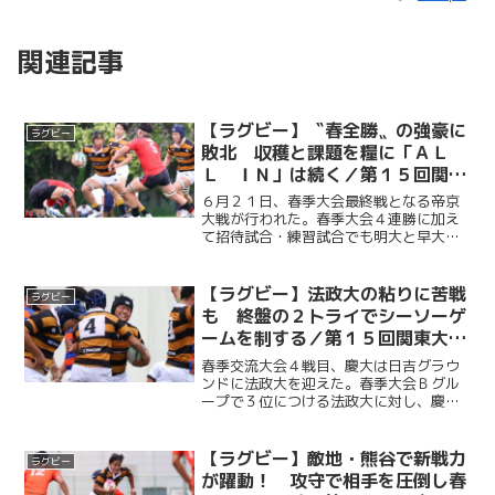
関連記事
【ラグビー】〝春全勝〟の強豪に
ラグビー
敗北 収穫と課題を糧に「ＡＬ
Ｌ ＩＮ」は続く／第１５回関東
大学ラグビー春季交流大会Ｂグル
６月２１日、春季大会最終戦となる帝京
ープ 第９節 ｖｓ帝京大学
大戦が行われた。春季大会４連勝に加え
て招待試合・練習試合でも明大と早大を
退け、今季ここまで全勝としている帝京
大に対し、慶大は粘り強いディフェンス
で対抗。前半の終盤まで０－７のロース
【ラグビー】法政大の粘りに苦戦
ラグビー
コアで推移する理想的な展...
も 終盤の２トライでシーソーゲ
ームを制する／第１５回関東大学
ラグビー春季交流大会Ｂグルー
春季交流大会４戦目、慶大は日吉グラウ
プ 第８節 ｖｓ法政大学
ンドに法政大を迎えた。春季大会Ｂグル
ープで３位につける法政大に対し、慶大
は前半から試合の主導権を握る。しか
し、法政大の粘り強いディフェンスの前
にトライを奪いきれず、前半をスコアレ
【ラグビー】敵地・熊谷で新戦力
ラグビー
スドローで終える。巻き返し...
が躍動！ 攻守で相手を圧倒し春