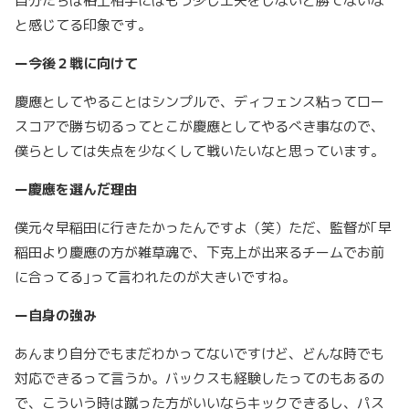
自分たちは格上相手にはもう少し工夫をしないと勝てないな
と感じてる印象です。
ー今後２戦に向けて
慶應としてやることはシンプルで、ディフェンス粘ってロー
スコアで勝ち切るってとこが慶應としてやるべき事なので、
僕らとしては失点を少なくして戦いたいなと思っています。
ー慶應を選んだ理由
僕元々早稲田に行きたかったんですよ（笑）ただ、監督が｢早
稲田より慶應の方が雑草魂で、下克上が出来るチームでお前
に合ってる｣って言われたのが大きいですね。
ー自身の強み
あんまり自分でもまだわかってないですけど、どんな時でも
対応できるって言うか。バックスも経験したってのもあるの
で、こういう時は蹴った方がいいならキックできるし、パス