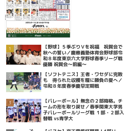
【野球】５季ぶりＶを祝福 祝賀会で
秋への誓い／慶應義塾体育会野球部令
和８年度東京六大学野球春季リーグ戦
優勝 祝賀会～前編～
【ソフトテニス】王者・ワセダに完敗
も 得られた収穫を糧に勝負の夏へ／
令和８年度春季慶早定期戦
【バレーボール】無念の２部降格。チ
ームの形を取り戻せ／春季関東大学男
子バレーボールリーグ戦 １部・２部入
替戦 vs青学大