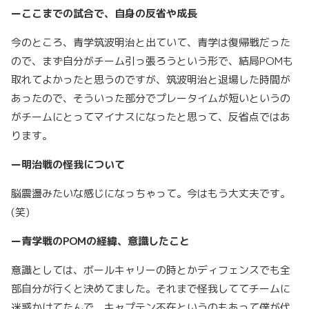
ーここまでの試合で、自身の反省や成長
今のところ、青学筑波明治と出ていて、青学は復帰戦だった
ので、まず自分がチーム引っ張ろうという形で、結局
POM
も
取れてよかったと思うのですが、筑波明治と退場した時間が
あったので、そういった部分でプレータイムが短いというの
がチームにとってマイナスになったと思って、反省点ではあ
ります。
ー明治戦の怪我について
脳震盪みたいな感じになっちゃって。今はもう大丈夫です。
(笑)
ー青学戦の
POM
の経緯、意識したこと
意識としては、ボールキャリーの時とかディフェンスでも全
部自分が行くと決めてました。それまで怪我しててチームに
迷惑かけてたんで、キャプテン不在というのもあって僕が代